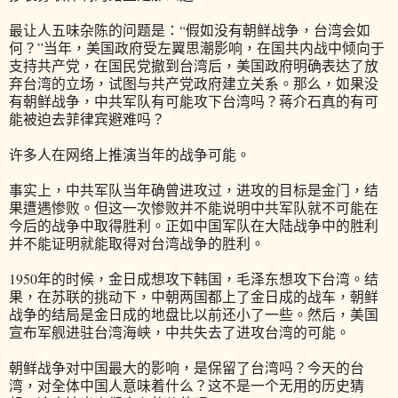
最让人五味杂陈的问题是：“假如没有朝鲜战争，台湾会如
何？”当年，美国政府受左翼思潮影响，在国共内战中倾向于
支持共产党，在国民党撤到台湾后，美国政府明确表达了放
弃台湾的立场，试图与共产党政府建立关系。那么，如果没
有朝鲜战争，中共军队有可能攻下台湾吗？蒋介石真的有可
能被迫去菲律宾避难吗？
许多人在网络上推演当年的战争可能。
事实上，中共军队当年确曾进攻过，进攻的目标是金门，结
果遭遇惨败。但这一次惨败并不能说明中共军队就不可能在
今后的战争中取得胜利。正如中国军队在大陆战争中的胜利
并不能证明就能取得对台湾战争的胜利。
1950年的时候，金日成想攻下韩国，毛泽东想攻下台湾。结
果，在苏联的挑动下，中朝两国都上了金日成的战车，朝鲜
战争的结局是金日成的地盘比以前还小了一些。然后，美国
宣布军舰进驻台湾海峡，中共失去了进攻台湾的可能。
朝鲜战争对中国最大的影响，是保留了台湾吗？今天的台
湾，对全体中国人意味着什么？这不是一个无用的历史猜