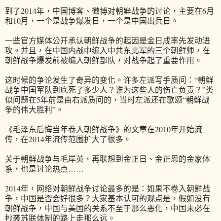
到了2014年，中国博客、微博对朝鲜战争的讨论，主要在6月
和10月，一个是战争爆发日，一个是中国出兵日。
一些官方媒体公开承认朝鲜战争的起因是金日成率先发动进
攻。并且，在中国内战中编入中共东北军的三个朝鲜师，在
朝鲜战争爆发前被编入朝鲜部队，对战争起了重要作用。
这时候的争论发生了奇异的变化。许多左派写手质问：“朝鲜
战争中国军队到底死了多少人？谁为这些人的伤亡负责？”类
似问题在5年前是由右派质问的，当时左派还在歌颂“朝鲜战
争的伟大胜利”。
《毛泽东后悔当年卷入朝鲜战争》的文章在2010年开始流
传，在2014年流传范围扩大了很多。
关于朝鲜战争与毛岸英，再联想到金正日、金正恩的金家体
系，也是讨论热点……
2014年，网络对朝鲜战争讨论最多的是：如果不卷入朝鲜战
争，中国是否会好很多？大家基本认可的观点是，假如没有
朝鲜战争，中国与美国的关系不至于那么恶化，中国未必在
抄袭苏联体制的路上走那么远。