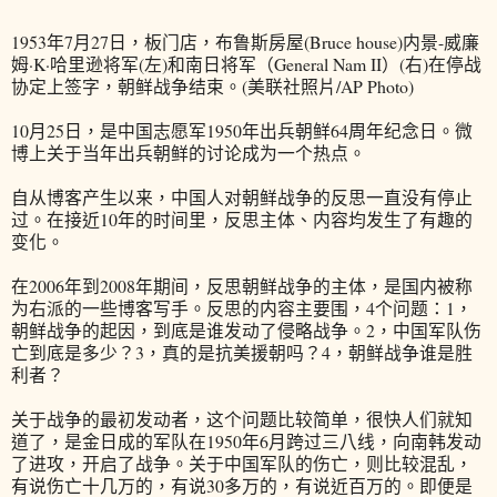
1953年7月27日，板门店，布鲁斯房屋(Bruce house)内景-威廉
姆·K·哈里逊将军(左)和南日将军（General Nam II）(右)在停战
协定上签字，朝鲜战争结束。(美联社照片/AP Photo)
10月25日，是中国志愿军1950年出兵朝鲜64周年纪念日。微
博上关于当年出兵朝鲜的讨论成为一个热点。
自从博客产生以来，中国人对朝鲜战争的反思一直没有停止
过。在接近10年的时间里，反思主体、内容均发生了有趣的
变化。
在2006年到2008年期间，反思朝鲜战争的主体，是国内被称
为右派的一些博客写手。反思的内容主要围，4个问题：1，
朝鲜战争的起因，到底是谁发动了侵略战争。2，中国军队伤
亡到底是多少？3，真的是抗美援朝吗？4，朝鲜战争谁是胜
利者？
关于战争的最初发动者，这个问题比较简单，很快人们就知
道了，是金日成的军队在1950年6月跨过三八线，向南韩发动
了进攻，开启了战争。关于中国军队的伤亡，则比较混乱，
有说伤亡十几万的，有说30多万的，有说近百万的。即便是