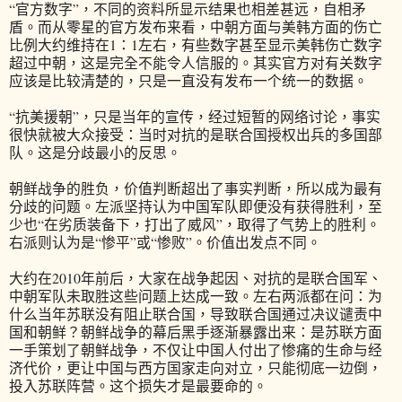
“官方数字”，不同的资料所显示结果也相差甚远，自相矛
盾。而从零星的官方发布来看，中朝方面与美韩方面的伤亡
比例大约维持在1：1左右，有些数字甚至显示美韩伤亡数字
超过中朝，这是完全不能令人信服的。其实官方对有关数字
应该是比较清楚的，只是一直没有发布一个统一的数据。
“抗美援朝”，只是当年的宣传，经过短暂的网络讨论，事实
很快就被大众接受：当时对抗的是联合国授权出兵的多国部
队。这是分歧最小的反思。
朝鲜战争的胜负，价值判断超出了事实判断，所以成为最有
分歧的问题。左派坚持认为中国军队即便没有获得胜利，至
少也“在劣质装备下，打出了威风”，取得了气势上的胜利。
右派则认为是“惨平”或“惨败”。价值出发点不同。
大约在2010年前后，大家在战争起因、对抗的是联合国军、
中朝军队未取胜这些问题上达成一致。左右两派都在问：为
什么当年苏联没有阻止联合国，导致联合国通过决议谴责中
国和朝鲜？朝鲜战争的幕后黑手逐渐暴露出来：是苏联方面
一手策划了朝鲜战争，不仅让中国人付出了惨痛的生命与经
济代价，更让中国与西方国家走向对立，只能彻底一边倒，
投入苏联阵营。这个损失才是最要命的。