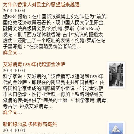
为什么香港人对民主的愿望越来越强
2014-10-04
据BBC报道：在中国新浪微博上实名认证为“前英
国伦敦经济政策署署长，现中国人民大学重阳金
融研究院高级研究员”的约翰?罗斯（John Ross）
发帖，批评西方媒体就香港“占中”抗议的报道太
虚伪，还附上了一个呕吐的表情。约翰?罗斯在帖
子里写道：“在英国殖民统治者统治…
詳全文…
艾滋病毒1920年代起源金沙萨
2014-10-04
科学家说，艾滋病的广泛传播可以追溯到1920年
代的金沙萨，即现在的刚果民主共和国首都。 由
各国科学家组成的国际研究小组说，当时金沙萨
市人口激增、性行业活跃，再加上铁路网络给艾
滋病的传播提供了“完美的土壤”。 科学家用“病毒
考古学”包括艾滋病毒…
詳全文…
新幹線50歲 多國掀高鐵熱
2014-10-04