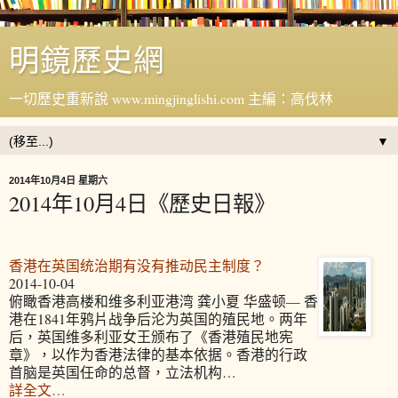
明鏡歷史網
一切歷史重新說 www.mingjinglishi.com 主編：高伐林
▼
2014年10月4日 星期六
2014年10月4日《歷史日報》
香港在英国统治期有没有推动民主制度？
2014-10-04
俯瞰香港高楼和维多利亚港湾 龚小夏 华盛顿— 香
港在1841年鸦片战争后沦为英国的殖民地。两年
后，英国维多利亚女王颁布了《香港殖民地宪
章》，以作为香港法律的基本依据。香港的行政
首脑是英国任命的总督，立法机构…
詳全文…