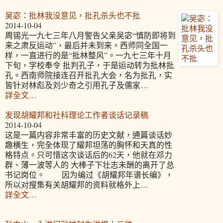
吴宓：批林我没意见，批孔杀头也不批
2014-10-04
周锡光一九七三年八月警告父亲吴宓“慎防即将到
来之肃反运动”，最后并未到来。西师同全国一
样，一直进行的是“批林整风”。一九七三年十月
下旬，学校奉令 批判孔子，于是运动转为批林批
孔。西南师院接连召开批孔大会，名为批孔，实
皆针对林彪及刘少奇之引用孔子及儒家…
詳全文…
发现胡耀邦和社科理论工作者谈话记录稿
2014-10-04
这是一篇内容非常丰富的历史文献，通篇谈话妙
趣横生，完全体现了耀邦坦荡的胸怀和天真的性
格特点。只可惜这次谈话后的62天，他就在邓力
群、薄一波等人的 大棒子下壮志未酬的离开了总
书记岗位。 因为编过《胡耀邦年谱长编》，
所以对搜集有关胡耀邦的资料就格外上…
詳全文…