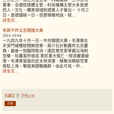
董事、全國性媒體主管、科技機構主管大多是德
西人，文化、體育領域則德東人才輩出。 十月三
日，是德國統一日，但更精確地說，統…
詳全文…
老蔣不炸北京開國大典
2014-10-04
一九四九年十月一日，中共開國大典，毛澤東在
天安門城樓檢閱解放軍，蔣介石計劃轟炸北京慶
典，最後一刻臨時取消。國民黨空軍掌握沿海制
空權，狂轟濫炸造成 軍民重大傷亡，經濟嚴重破
壞。毛澤東當面向史太林求援，蘇聯派精銳空軍
進駐上海，擊退美國戰機群。由此可見，中…
詳全文…
石獻正
於
下午4:38
分享