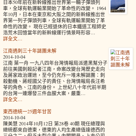
日本50年前在新幹線推出世界第一輛子彈頭列
車，全球有軌運輸業開始了革命性的改變。 1964
年10月，日本在東京和大阪之間的新幹線推出世
界第一列子彈頭列車，全球有軌運輸業開始了革
命性的改變。 現在已經退休的日本鐵道工程師史
浩荒木回憶當年的新幹線運行情景時形容…
詳全文…
江南遇刺三十年謎團未解
2014-10-04
江南 葉一舟 一九八四年台灣情報局派遣黑幫分子
前往美國刺殺記者江南，命案改變台灣歷史走向
及蔣家政治運途，至今仍充斥一堆未解謎團：刺
殺動機、蔣經國父子的責任、台灣情報局長汪希
苓的角色、江南的身份。 上世紀八十年代前半期
的台灣一連爆發三件血腥大案，嚴重…
詳全文…
東西德統一25週年甘苦
2014-10-04
陳美慧 2014年10月12日 第28卷 40期 現任總理與
總統都來自德東，德東的人均生產總值達德西的
三分之二，但乏大型企業。內閣閣員、上市公司