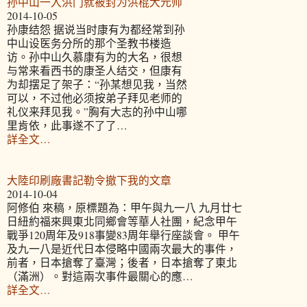
孙中山一入洪门就被封为洪棍大元帅
2014-10-05
孙康结怨 据说当时康有为都经常到孙
中山设医务分所的那个圣教书楼造
访。孙中山久慕康有为的大名，很想
与常来看西书的康圣人结交，但康有
为却摆足了架子：“孙某想见我，当然
可以，不过他必须按弟子拜见老师的
礼仪来拜见我。”胸有大志的孙中山哪
里肯依，此事遂不了了…
詳全文…
大陸印刷廠書記勒令撤下我的文章
2014-10-04
阿修伯 來稿，原標題為：甲午與九一八 九月廿七
日紐約福來興東北同鄉會等華人社團，紀念甲午
戰爭120周年及918事變83周年舉行座談會。 甲午
及九一八是近代日本侵略中國兩次最大的事件，
前者，日本搶奪了臺灣；後者，日本搶奪了東北
（滿洲）。對這兩次事件最關心的應…
詳全文…