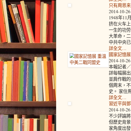
只有周恩来
2014-10-26
1948年
挤在火车上
一生的功劳
大革命，二
中共中央已
詳全文…
國家記憶展
2014-10-26
本報記者／
詳每幅展出
並肩作戰的
個周末，不
史。 家住
詳全文…
習近平與鄧
2014-10-26
不少評論將
但歷史背景
家角度出發