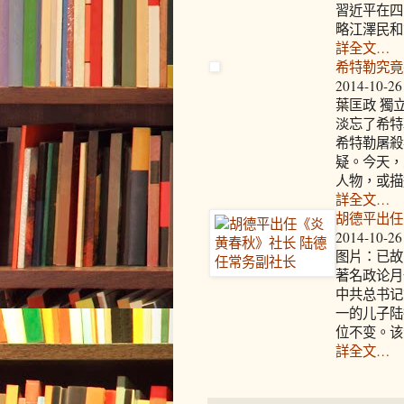
習近平在四
略江澤民和
詳全文…
希特勒究竟
2014-10-26
葉匡政 獨
淡忘了希特
希特勒屠殺
疑。今天，
人物，或描
詳全文…
胡德平出任
2014-10-26
图片：已故
著名政论月
中共总书记
一的儿子陆
位不变。该
詳全文…