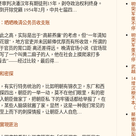
终审判决潘汉年有期徒刑15年，剥夺政治权利终身。
明
突
到开除党籍 1954年2月，中共七届四…
军
蛋
：晒晒晚清公务员收支账
不
停
此之高，实际是出于“高薪养廉”的考虑。但“一年清知
明
突
花银”，地方官吏并未因薪俸优厚而有所收敛。所谓的
军
对于官员的胃口距 离还差得远。 晚清官场小说《官场现
蛋
写了一个叫黄二麻子的人，他在社会上摸爬滚打多
不
停
看去”——经过比较，最后得…
武
越
和密探
1
增
，有实行特务统治的，比如明朝有锦衣卫，东厂和西
汉
探四出，朝臣的一举一动，莫不在他们眼里，有的密
穆
不
入朝臣做家丁，把朝臣私 下的牢骚话都给举报了。在
本
，某些人脑袋就搬了家。显然，这是一种我们常见的
（2
至上而下的刺探情报，让朝臣人人自危…
蔡
惨
量
實現匪治
技
反