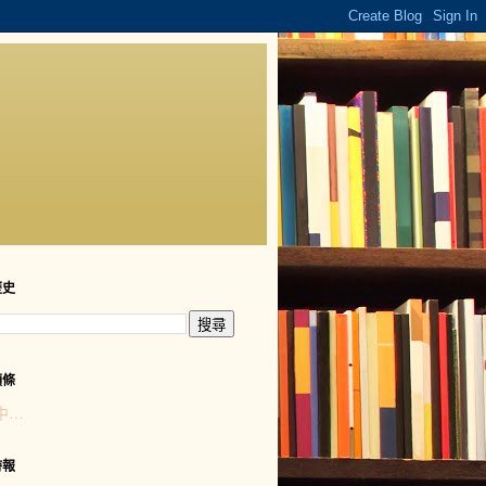
歷史
頭條
中…
時報