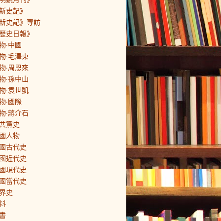
新史記》
新史記》專訪
歷史日報》
物·中國
物·毛澤東
物·周恩來
物·孫中山
物·袁世凱
物·國際
物·蔣介石
共黨史
國人物
國古代史
國近代史
國現代史
國當代史
界史
料
書