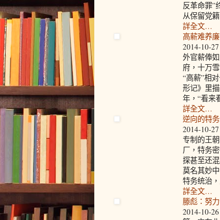
反革命罪”
从保留党籍
詳全文…
高薪难养廉
2014-10-27
外官薪俸如
府，十万雪
“高薪”相
形记》里描
年，“看来
詳全文…
逆向的特务
2014-10-27
专制的王朝
厂，特务密
探甚至还混
莫名其妙中
特务统治，
詳全文…
滕彪：努力
2014-10-26