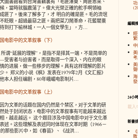
大圖書館看到台灣書籍裏有「毛匪澤東、周匪恩來、
功
候，當時就腦震蕩了。偉大光榮正確的舵手啊領袖
(2
成匪了。後來了解多了，才 明白的確是匪。毛的流氓
不眨眼，超過最惡之匪。兩把菜刀鬧革命，花籃罌粟
編輯
待到打下榆林城，一人一個女學生」，方…
經
繁
国电影中的文革叙事（下）
中
美
 所谓“延展的理解”，是指不是择其一端，不是简单的
考
—受害者与迫害者，而是取得一个深入、内在的眼
美
情的进展，做一些移步的理解。具有这样理解的影片
聲
少。 郑义的小说《枫》发表在1979年2月《文汇报》
海
他本人担任编剧，80年峨嵋电影制片…
發
国电影中的文革叙事（上）
24小
因为文革的话题在国内仍然是个禁区，对于文革的研
載入
然处于封闭状态，电影中的文革叙事有可能越来越远
相，越走越远。 这个题目涉及中国电影中对于文化革
新書
表述。这些理解及表述同时体现在文革时期（1966－
制作的那些影片中，如《春苗》、《战洪…
《
敗