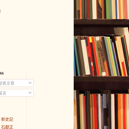
者
SS
發表文章
留言
新史記
石獻正