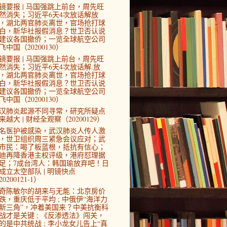
镜要报 | 马国强跳上前台，周先旺
然消失；习近平6天4次放话解放
，湖北两官肺炎离世，官场抢打球
白，新华社报假消息？世卫否认说
建议各国撤侨；一览全球航空公司
飞中国（20200130）
镜要报 | 马国强跳上前台，周先旺
然消失；习近平6天4次放话解.放
，湖北两官肺炎离世，官场抢打球
白，新华社报假消息？世卫否认说
建议各国撤侨；一览全球航空公司
飞中国（20200130）
汉肺炎起源不同寻常，研究所疑点
来越大 | 财经全观察（20200129）
4名医护被感染，武汉肺炎人传人激
，世卫组织周三紧急会议应对；武
市民：喝了板蓝根，抵抗有信心；
迪再降香港主权评级，港府怼理据
足；7成台湾人：韩国瑜放弃吧！日
成立太空部队 | 明镜快点
0200121-1）
奇陈敏尔的胡来与无能：北京房价
跌，重庆低于平均 ; 中俄伊“海洋力
新三角”，冲着美国来？中美抗衡科
战才是关键 ; 《反渗透法》闯关，
的是中共统战 ; 李小龙女儿告上“真