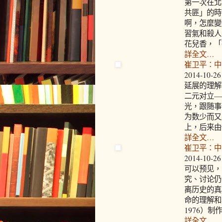
第一次在北
共匪」的時
啊，怎麼變
習氣和殺人
花兒香，「
詳全文…
崔卫平：中
2014-10-26
延展的理解
二元对立—
光，跟随事
为数少而又
上，后来由
詳全文…
崔卫平：中
2014-10-26
可以预见，
究、讨论仍
离历史的真
命的理解和
1976）
詳全文…