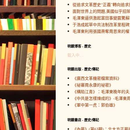
從追求文革歷史“正義”轉向追求
面對世界上的問題,美國似乎招
毛澤東逼供激起富田事變震驚蘇
于浩成起草中共法制改革里程碑
毛澤東利用張國燾奪周恩來的權
明鏡博客 - 歷史
載入中…
明鏡出版 - 歷史/傳記
《廣西文革機密檔案資料》
《祕審周永康的祕密》
《構陷江青》：毛澤東晚年的夫
《中共是怎樣煉成的》-毛澤東周
《軍中第一虎：郭伯雄》
明鏡書店 - 歷史/傳記
《內幕》(第63期)：北大方正幕