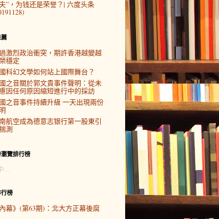
夫”，为钱还是荣誉？| 六度头条
0191128)
推薦
過激烈政治衝突，期許香港越變越
榮穩定
國科幻文學如何站上國際舞台？
國之音關於郭文貴事件聲明：從未
慮因任何原因縮短進行中的採訪
國之音事件持續升級 一天出現兩份
明
南航空成為德意志银行第一股東引
揣測
時瀏覽排行榜
中…
排行榜
內幕》(第63期)：北大方正幕後腐