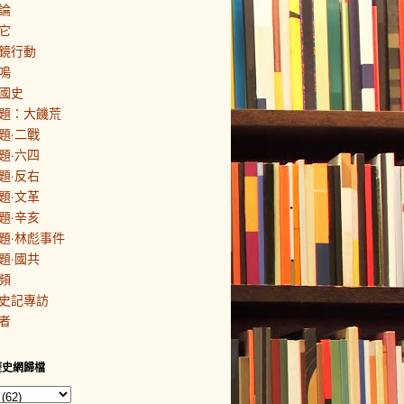
論
它
鏡行動
鳴
國史
題：大饑荒
題·二戰
題·六四
題·反右
題·文革
題·辛亥
題·林彪事件
題·國共
頻
史記專訪
者
歷史網歸檔