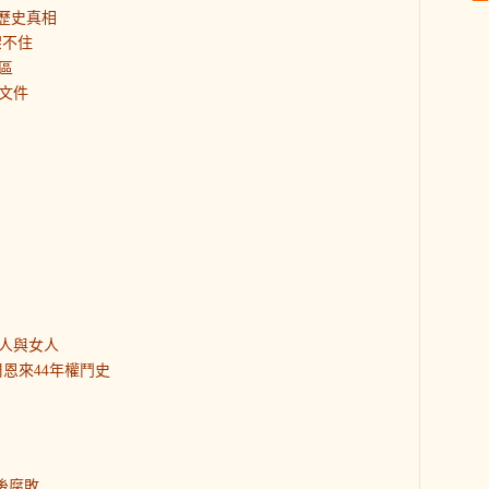
歷史真相
架不住
區
文件
人與女人
恩來44年權鬥史
後腐敗