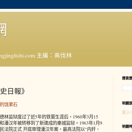
網
jinglishi.com 主編：高伐林
搜索
《歷史日報》
明鏡
的饶漱石
載入
德林监狱度过了近5年的铁窗生涯后，1960年3月15
和潘汉年被转移到了新建成的秦城监狱。1963年1月9
明鏡
民法院正式 开庭审理潘汉年案，最高法院以“内奸、