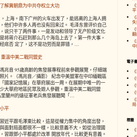
《
了解冀朝鼎为中共夺权立大功
平
《
11月，上海。南下广州的火车出发了，能逃离的上海人拥
失
，他们中许多人再也没有回来过。 毛泽东曾评价自己
《
，说只干了两件事，一是发动和领导了无产阶级文化
翻
是将蒋介石赶到那么几个海岛上去了。第一件大事，
《
经底否 定了，这不是功劳而是罪错，…
中
 重溫中美二戰同盟史
電子
馮兆音 95歲高齡的焦發展專程前來參觀展覽，仔細端
《
照片。（馮兆音／攝影） 紀念中美盟軍在中印緬戰區
《
「國家記憶展」在華府展出一周。在展期中唯一的一
《
少大華府地區民眾及遊人參觀，重溫中美二戰同盟
《
馬里蘭州的遠征軍老兵焦發展聽聞「…
《
局
小平
標籤
習近平跟毛澤東比較，這是從權力集中的角度出發，
與面對局面都很不一樣，比較意義不大，如從治理國
《
，習跟鄧小平都處於改革 開放年代，比較更有意義。
《