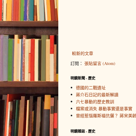
較新的文章
訂閱：
張貼留言 (Atom)
明鏡新聞 - 歷史
德國的二戰遺址
蔣介石日記的最新解讀
六七暴動的歷史教訓
檔案或消失 暴動事實還是事實
曾經惹惱羅斯福伉儷？ 蔣宋美
明鏡雜誌 - 歷史