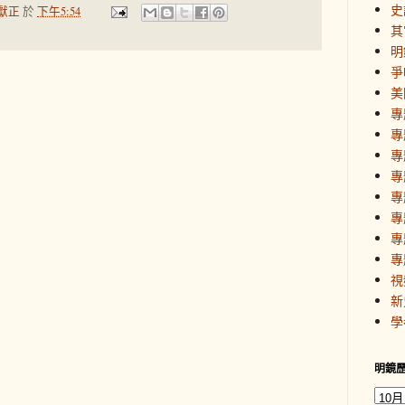
史
獻正
於
下午5:54
其
明
爭
美
專
專
專
專
專
專
專
專
視
新
學
明鏡