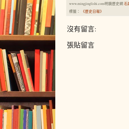
www.mingjinglishi.com明鏡歷史網
石
標籤：
《歷史日報》
沒有留言:
張貼留言