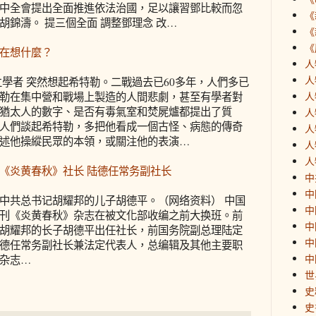
中全會提出全面推進依法治國，足以讓習鄧比較而忽
《
胡錦濤。 提三個全面 調整鄧理念 改…
《
《
在想什麼？
人
人
立學者 突然想起希特勒。二戰過去已60多年，人們多已
勒在集中營和戰場上製造的人間悲劇，甚至有學者對
人
猶太人的數字、是否有毒氣室和焚屍爐都提出了質
人
人們談起希特勒，多把他看成一個古怪、病態的傳奇
人
述他操縱民眾的本領，或關注他的表演…
人
人
《炎黄春秋》社长 陆德任常务副社长
中
中
中共总书记胡耀邦的儿子胡德平。（网络资料） 中国
中
刊《炎黄春秋》杂志在被文化部收编之前大换班。前
中
胡耀邦的长子胡德平出任社长，前国务院副总理陆定
中
德任常务副社长兼法定代表人，总编辑及其他主要职
中
杂志…
世
史
史