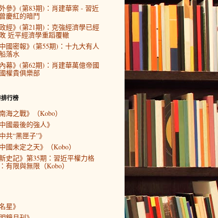
外參》(第83期)：肖建華案 - 習近
曾慶紅的暗鬥
政經》(第21期)：克強經濟學已經
敗 近平經濟學重蹈覆轍
中國密報》(第55期)：十九大有人
船落水
內幕》(第62期)：肖建華萬億帝國
國權貴俱樂部
書排行榜
南海之戰》（Kobo）
中國最後的強人》
中共“黑匣子”》
中國未定之天》（Kobo）
新史記》第35期：習近平權力格
：有限與無限（Kobo）
名星》
明鏡月刊》