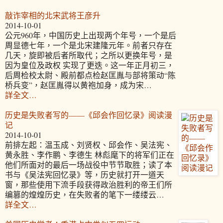
敲诈宰相的北宋武将王彦升
2014-10-01
公元960年，中国历史上出现两个年号，一个是后
周显德七年，一个是北宋建隆元年。前者只存在
几天，旋即被后者所取代；之所以更换年号，是
因为皇位及政权 实现了更迭。这一年正月初三，
后周检校太尉、殿前都点检赵匡胤与部将策动“陈
桥兵变”，赵匡胤得以黄袍加身，成为宋…
詳全文…
历史是失败者写的——《邱会作回忆录》阅读漫
记
2014-10-01
前排左起：温玉成、刘贤权、邱会作、吴法宪、
黄永胜、李作鹏、李德生 林彪麾下的将军们正在
他们所面对的最后一场战役中节节取胜；读了本
书与《吴法宪回忆录》等，历史就打开一道天
窗，那些使用下流手段获得政治胜利的帝王们所
编篡的煌煌历史，在失败者的笔下一缕缕云…
詳全文…