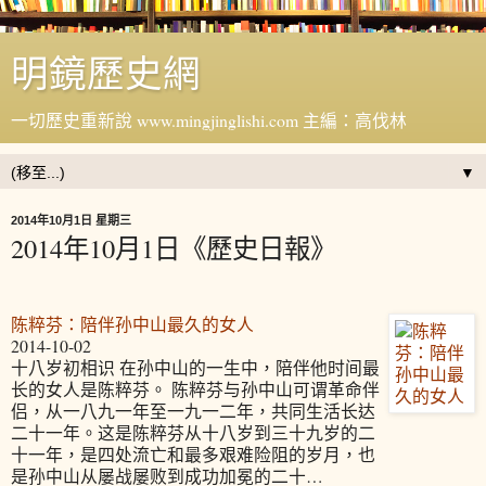
明鏡歷史網
一切歷史重新說 www.mingjinglishi.com 主編：高伐林
▼
2014年10月1日 星期三
2014年10月1日《歷史日報》
陈粹芬：陪伴孙中山最久的女人
2014-10-02
十八岁初相识 在孙中山的一生中，陪伴他时间最
长的女人是陈粹芬。 陈粹芬与孙中山可谓革命伴
侣，从一八九一年至一九一二年，共同生活长达
二十一年。这是陈粹芬从十八岁到三十九岁的二
十一年，是四处流亡和最多艰难险阻的岁月，也
是孙中山从屡战屡败到成功加冕的二十…