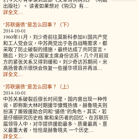
出版社）。 读者如果想对《钩沉》有…
詳全文…
“苏联逼债”是怎么回事？（下）
2014-10-01
1960年11月，刘少奇前往莫斯科参加81国共产党
和工人党会议，中苏两党出于各自战略需求，都
采取了防止破裂的措施，最终达成了共同宣言。
随后，刘少 奇以国家主席身份访苏，几个月前双
方的紧张关系又得到缓和。刘少奇访苏期间，米
高扬曾表示很快会恢复一些援华项目并再派…
詳全文…
“苏联逼债”是怎么回事？（上）
2014-10-01
中苏关系破裂后很长时间里，国内曾出现一种传
说，即称斯大林时期援华慷慨热情，赫鲁晓夫则
扮演了撕毁援助合同和“逼债”的角色。其实，若
是仔细研究历史档 案和亲历者的回忆，在苏联历
届领导人中，对华提供援助最多、质量最高、意
义最重大者，恰恰是赫鲁晓夫 一个历史…
詳全文…