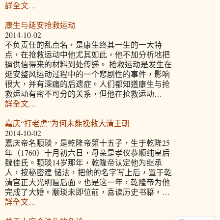
詳全文…
康生与延安抢救运动
2014-10-02
不负责任的乱点名，是康生终其一生的一大特
点，在抢救运动中他尤其如此，他不加分析地把
逼供信得来的材料到处传递。 抢救运动是发生在
延安整风运动过程中的一个悲剧性的事件，影响
很大，并有深痛的后遗症。人们都知道康生与抢
救运动有密不可分的关系，但他在抢救运动…
詳全文…
嘉庆“打老虎”为何未能挽救大清王朝
2014-10-02
嘉庆帝名颙琰，是乾隆帝第十五子，生于乾隆25
年（1760）十月初六日，母亲是孝仪恭顺纯皇后
魏佳氏。颙琰14岁那年，乾隆帝认定他为继承
人，按秘密建 储法，把他的名字写上后，置于乾
清宫正大光明匾后面。也是这一年，乾隆帝为他
完成了大婚。颙琰未即位前，喜读历史书籍，…
詳全文…