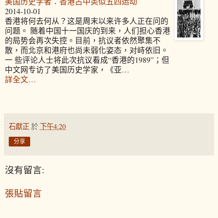
美国历史学者：香港占中类似五四运动
2014-10-01
香港将何去何从？这是周末以来许多人正在问的
问题。 随着中国十一国庆的到来，人们担心香港
的局势会再次失控。目前，抗议者依然聚集不
散，而北京和港府也尚未弱化姿态，对峙依旧。
一 些评论人士将此次抗议看成“香港的1989”；但
中文网专访了美国历史学家，《亚…
詳全文…
石獻正
於
下午4:20
分享
沒有留言:
張貼留言