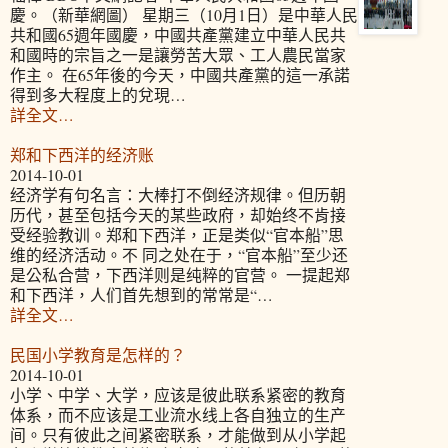
慶。（新華網圖） 星期三（10月1日）是中華人民
共和國65週年國慶，中國共產黨建立中華人民共
和國時的宗旨之一是讓勞苦大眾、工人農民當家
作主。 在65年後的今天，中國共產黨的這一承諾
得到多大程度上的兌現…
詳全文…
郑和下西洋的经济账
2014-10-01
经济学有句名言：大棒打不倒经济规律。但历朝
历代，甚至包括今天的某些政府，却始终不肯接
受经验教训。郑和下西洋，正是类似“官本船”思
维的经济活动。不 同之处在于，“官本船”至少还
是公私合营，下西洋则是纯粹的官营。 一提起郑
和下西洋，人们首先想到的常常是“…
詳全文…
民国小学教育是怎样的？
2014-10-01
小学、中学、大学，应该是彼此联系紧密的教育
体系，而不应该是工业流水线上各自独立的生产
间。只有彼此之间紧密联系，才能做到从小学起