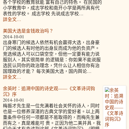
各个学校的教育就能 富有自己的特色。 在民国的
小学教育中，成志学校和南开小学是两所具有代
表性的学校。 成志学校 先说成志学校…
詳全文…
美国大选是金钱政治吗？
2014-10-01
出身寒门的候选人依然有机会赢得大选，出身豪
门的候选人有时他的出身反而成为他的负资产。
竞选候选人可以口袋空空，但他一定要有能力说
服别人，其实很简单 的逻辑是：你如果不能说服
选民认同你的政治理念，凭什么让人相信你有治
国理政的才能？ 每次美国大选，国内舆论…
詳全文…
余英时：追溯中国的诗史观——《文革诗词钩
沉》序
2014-10-01
梅振才先生是一位充满着社会关怀的诗人，同时
也是一位修养深湛的古典文学的爱好者。以上两
重条件中任何一项都是不易取得的，而梅先生兼
而有之，真是难能可 贵。正因为他二美并具，我
们今天才有幸读到这部《文革诗词钩沉》（明鏡