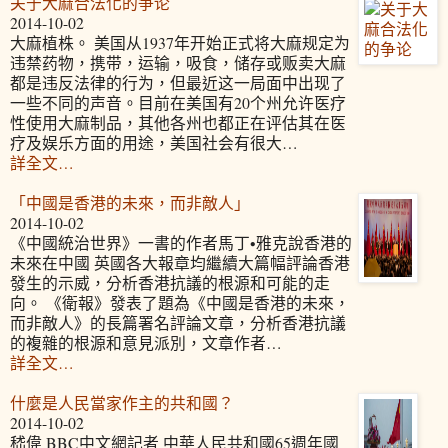
关于大麻合法化的争论
2014-10-02
大麻植株。 美国从1937年开始正式将大麻规定为
违禁药物，携带，运输，吸食，储存或贩卖大麻
都是违反法律的行为，但最近这一局面中出现了
一些不同的声音。目前在美国有20个州允许医疗
性使用大麻制品，其他各州也都正在评估其在医
疗及娱乐方面的用途，美国社会有很大…
詳全文…
「中國是香港的未來，而非敵人」
2014-10-02
《中國統治世界》一書的作者馬丁•雅克說香港的
未來在中國 英國各大報章均繼續大篇幅評論香港
發生的示威，分析香港抗議的根源和可能的走
向。 《衛報》發表了題為《中國是香港的未來，
而非敵人》的長篇署名評論文章，分析香港抗議
的複雜的根源和意見派別，文章作者…
詳全文…
什麼是人民當家作主的共和國？
2014-10-02
嵇偉 BBC中文網記者 中華人民共和國65週年國