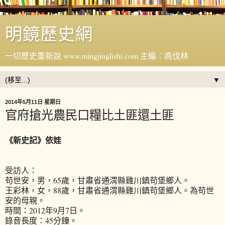
明鏡歷史網
一切歷史重新說 www.mingjinglishi.com 主編：高伐林
▼
2014年5月11日 星期日
官府搶光農民口糧比土匪還土匪
《新史記》依娃
受訪人：
苟世安，男，65歲，甘肅省通渭縣雞川鎮苟堡鄉人。
王彩林，女，88歲，甘肅省通渭縣雞川鎮苟堡鄉人。為苟世
安的母親。
時間：2012年9月7日。
錄音長度：45分鐘。