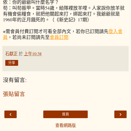
依：你的爺爺叫什麼名字？
苟：叫苟振甲。當時54歲，給隊裡放羊哩。人家說你放羊就
有機會偷糧食，就把他關起來打，綁起來打。我爺爺就是
1960年的正月餓死的。
（《新史記》17期）
※需會員付費訂閱才可看全部內文，若你已訂閱請先
登入會
員
，若尚未訂閱請先至
會員訂閱
石獻正
於
上午10:38
分享
沒有留言:
張貼留言
‹
›
首頁
查看網路版