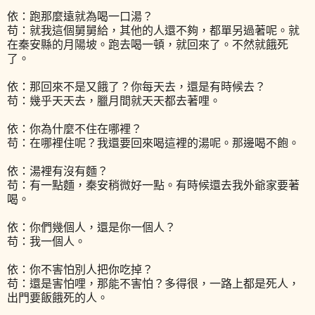
依：跑那麼遠就為喝一口湯？
苟：就我這個舅舅給，其他的人還不夠，都單另過著呢。就
在秦安縣的月陽坡。跑去喝一頓，就回來了。不然就餓死
了。
依：那回來不是又餓了？你每天去，還是有時候去？
苟：幾乎天天去，臘月間就天天都去著哩。
依：你為什麼不住在哪裡？
苟：在哪裡住呢？我還要回來喝這裡的湯呢。那邊喝不飽。
依：湯裡有沒有麵？
苟：有一點麵，秦安稍微好一點。有時候還去我外爺家要著
喝。
依：你們幾個人，還是你一個人？
苟：我一個人。
依：你不害怕別人把你吃掉？
苟：還是害怕哩，那能不害怕？多得很，一路上都是死人，
出門要飯餓死的人。