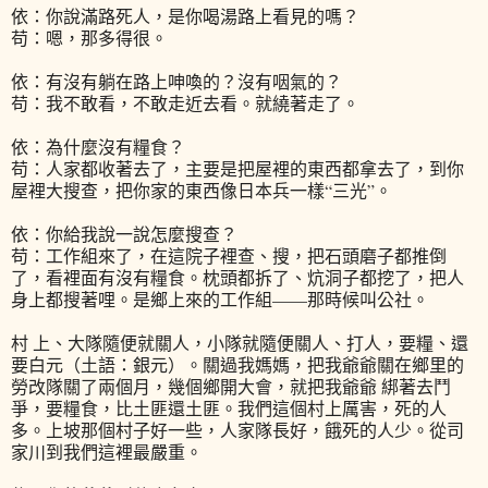
依：你說滿路死人，是你喝湯路上看見的嗎？
苟：嗯，那多得很。
依：有沒有躺在路上呻喚的？沒有咽氣的？
苟：我不敢看，不敢走近去看。就繞著走了。
依：為什麼沒有糧食？
苟：人家都收著去了，主要是把屋裡的東西都拿去了，到你
屋裡大搜查，把你家的東西像日本兵一樣“三光”。
依：你給我說一說怎麼搜查？
苟：工作組來了，在這院子裡查、搜，把石頭磨子都推倒
了，看裡面有沒有糧食。枕頭都拆了、炕洞子都挖了，把人
身上都搜著哩。是鄉上來的工作組——那時候叫公社。
村 上、大隊隨便就關人，小隊就隨便關人、打人，要糧、還
要白元（土語：銀元）。關過我媽媽，把我爺爺關在鄉里的
勞改隊關了兩個月，幾個鄉開大會，就把我爺爺 綁著去鬥
爭，要糧食，比土匪還土匪。我們這個村上厲害，死的人
多。上坡那個村子好一些，人家隊長好，餓死的人少。從司
家川到我們這裡最嚴重。