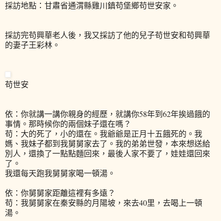
採訪地點：甘肅省通渭縣雞川鎮苟堡鄉苟世安家。
採訪完苟興華老人後，我又採訪了他的兒子苟世安和苟興華
的妻子王彩林。
苟世安
依：
你就講一講你親身的經歷，就講你58年到62年挨過餓的
事情。
那時候你的兩個妹子還在嗎？
苟：大的死了，小的還在。我爺爺是正月十五餓死的。我
媽、我妹子都到我舅舅家去了。我的弟弟世發，本來想送給
別人，還換了一點點麵回來，最後人家不要了，娃娃還回來
了。
我還每天跑我舅舅家喝一頓湯。
依：你舅舅家距離這裡有多遠？
苟：我舅舅家在秦安縣的月陽坡，來去40里，去喝上一頓
湯。