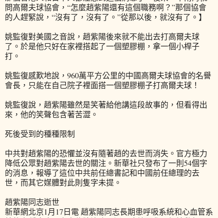
問高爾夫球協會，“怎麼趙紫陽還有這個職務啊？”那個協會
的人趕緊說，“沒有了，沒有了。”從那以後，就沒有了。】
姚監復對美國之音說，趙紫陽後來就不能出去打高爾夫球
了。於是他只好在家裡搭起了一個塑膠棚，拿一個小桿子
打。
姚監復感歎地說，960萬平方公里的中國高爾夫球協會的名譽
會長，只能在自己院子裡面搭一個塑膠棚子打高爾夫球！
姚監復說，趙紫陽雖然是笑著給他講這段故事的，但看得出
來，他的笑聲包含著苦澀。
死後受到的種種限制
中共對趙紫陽的恐懼並沒有隨著趙的去世而消失。官方極力
降低公眾對趙紫陽去世的關注。新華社只發布了一則54個字
的消息，報導了這位中共前任總書記和中國前任總理的去
世，而其它媒體對此則隻字未提。
趙紫陽同志逝世
新華網北京1月17日電 趙紫陽同志長期患呼吸系統和心血管系