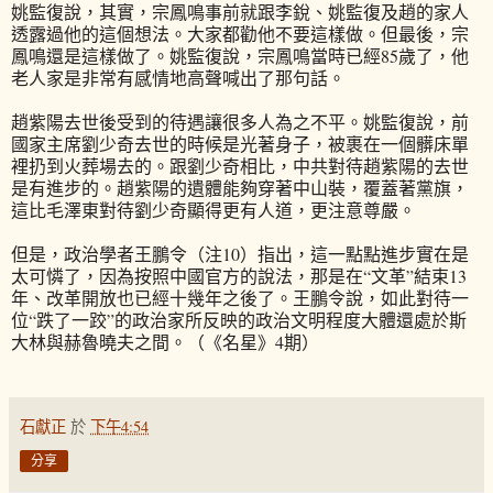
姚監復說，其實，宗鳳鳴事前就跟李銳、姚監復及趙的家人
透露過他的這個想法。大家都勸他不要這樣做。但最後，宗
鳳鳴還是這樣做了。姚監復說，宗鳳鳴當時已經85歲了，他
老人家是非常有感情地高聲喊出了那句話。
趙紫陽去世後受到的待遇讓很多人為之不平。姚監復說，前
國家主席劉少奇去世的時候是光著身子，被裹在一個髒床單
裡扔到火葬場去的。跟劉少奇相比，中共對待趙紫陽的去世
是有進步的。趙紫陽的遺體能夠穿著中山裝，覆蓋著黨旗，
這比毛澤東對待劉少奇顯得更有人道，更注意尊嚴。
但是，政治學者王鵬令（注10）指出，這一點點進步實在是
太可憐了，因為按照中國官方的說法，那是在“文革”結束13
年、改革開放也已經十幾年之後了。王鵬令說，如此對待一
位“跌了一跤”的政治家所反映的政治文明程度大體還處於斯
大林與赫魯曉夫之間。
（《名星》4期）
石獻正
於
下午4:54
分享