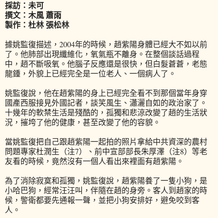
採訪：未可
撰文：木風 蕭雨
製作：杜林 張松林
據姚監復描述，2004年的時候，趙紫陽身體已經大不如以前
了。他肺部出現纖維化，氧氣瓶不離身。在整個談話過程
中，趙不斷吸氧。他腦子反應還是很快，但白髮蒼蒼，老態
龍鍾，外貌上已經完全是一位老人、一個病人了。
姚監復說，他在趙紫陽的身上已經完全看不到那個當年身穿
國產西服接見外國記者，談笑風生、瀟灑自如的政治家了。
十幾年的軟禁生活是殘酷的，孤獨和悲涼改變了趙的生活狀
況，摧垮了他的健康，甚至改變了他的容貌。
當姚監復把自己跟趙紫陽一起拍的照片拿給中共資深的農村
問題專家杜潤生（注7）、前中宣部部長朱厚澤（注8）等老
友看的時候，竟然沒有一個人看出來裡面有趙紫陽。
為了消除寂寞和孤獨，姚監復說，趙紫陽養了一隻小狗，是
小哈巴狗，經常汪汪叫，伴隨在趙的身旁。客人到趙家的時
候，警衛都要先通報一聲，並把小狗安排好，避免咬到客
人。