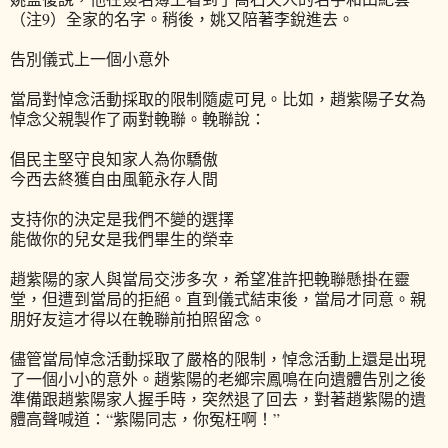
（注9）全家的名字。稍後，姚又陪著李銳進去。
告別儀式上一個小意外
當局對悼念活動採取的限制隨處可見。比如，趙紫陽子女為
悼念父親製作了兩對輓聯。輓聯說：
倡民主堅守良知家人為你驕傲
今西去終獲自由風範永存人間
支持你的決定是我們不變的選擇
能做你的兒女是我們畢生的榮幸
趙紫陽的家人與當局交涉多次，希望准許把輓聯懸掛在靈
堂，但遭到當局的拒絕。直到儀式結束後，當局才同意。親
朋好友這才得以在輓聯前拍照留念。
儘管當局悼念活動採取了嚴格的限制，悼念活動上還是出現
了一個小小的意外。趙紫陽的老鄉宗鳳鳴在向遺體告別之後
準備跟趙紫陽家人握手時，突然退了回去，對著趙紫陽的遺
體高聲喊道：“紫陽同志，你冤枉啊！”