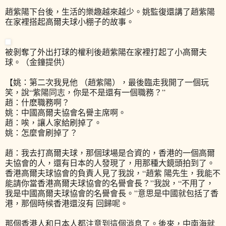
趙紫陽下台後，生活的樂趣越來越少。姚監復還講了趙紫陽
在家裡搭起高爾夫球小棚子的故事。
被剝奪了外出打球的權利後趙紫陽在家裡打起了小高爾夫
球。（金鐘提供）
【姚：第二次我見他 （趙紫陽），最後臨走我開了一個玩
笑，說“紫陽同志，你是不是還有一個職務？”
趙：什麽職務啊？
姚：中國高爾夫協會名譽主席啊。
趙：唉，讓人家給刷掉了。
姚：怎麼會刷掉了？
趙：我去打高爾夫球，那個球場是合資的，香港的一個高爾
夫協會的人，還有日本的人發現了，用那種大鏡頭拍到了。
香港高爾夫球協會的負責人見了我說，“趙紫 陽先生，我能不
能請你當香港高爾夫球協會的名譽會長？”我說，“不用了，
我是中國高爾夫球協會的名譽會長。”意思是中國就包括了香
港，那個時候香港還沒有 回歸呢。
那個香港人和日本人都注意到這個消息了。後來，中南海就