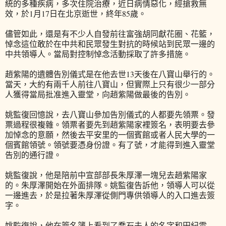
統的多種疾病，多次住院治療，近日病情惡化，經搶救無
效，於1月17日在北京逝世，終年85歲。
儘管如此，還是有不少人自發前往富強胡同獻花圈、花籃，
悼念這位敢於在中共和民眾發生對抗的時候站到民眾一邊的
中共領導人。當局對控制悼念活動採取了許多措施。
趙紫陽的遺體告別儀式是在他去世13天後在八寶山舉行的。
當天，大約有兩千人前往八寶山，但實際上只有很少一部分
人獲得當局批准進入靈堂，向趙紫陽做最後的告別。
姚監復回憶說，去八寶山參加告別儀式的人都要先領票。發
票過程很複雜。領票者要先到趙紫陽家裡簽名，表明要去參
加悼念的意願，然後去平安里的一個賓館或者人民大學的一
個賓館領號。領號要憑身份證。有了號，才能得到進入靈堂
告別的通行證。
姚監復說，他是陪前中宣部部長朱厚澤一塊兒去趙紫陽家
的。朱厚澤開始在外面排隊。姚監復告訴他，領導人可以從
一邊進去，於是拉著朱厚澤從側門專供領導人的入口進去簽
字。
姚監復說，他在簽名簿上看到了喬石夫人的名字和田紀雲