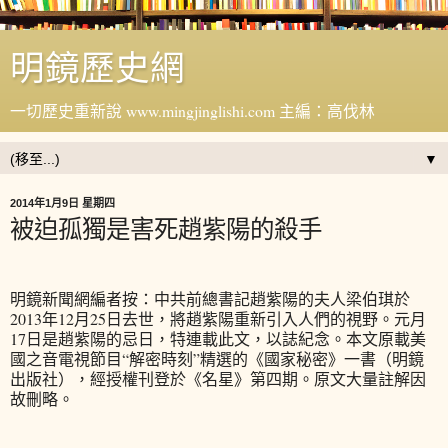
明鏡歷史網
一切歷史重新說 www.mingjinglishi.com 主編：高伐林
▼
2014年1月9日 星期四
被迫孤獨是害死趙紫陽的殺手
明鏡新聞網編者按：
中共前總書記
趙紫陽的夫人梁伯琪於
2013年12月25日去世，將趙紫陽重新引入人們的視野。
元月
17日是趙紫陽的忌日，特連載此文，以誌紀念。
本文原載美
國之音電視節目“解密時刻”精選的《國家秘密》一書（明鏡
出版社），經授權刊登於《名星》第四期。
原文大量註解因
故刪略。