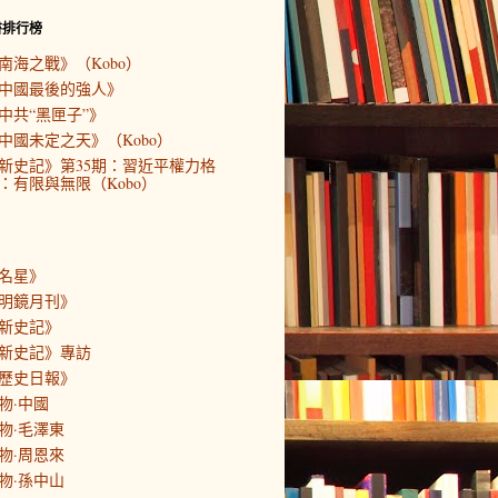
書排行榜
南海之戰》（Kobo）
中國最後的強人》
中共“黑匣子”》
中國未定之天》（Kobo）
新史記》第35期：習近平權力格
：有限與無限（Kobo）
名星》
明鏡月刊》
新史記》
新史記》專訪
歷史日報》
物·中國
物·毛澤東
物·周恩來
物·孫中山