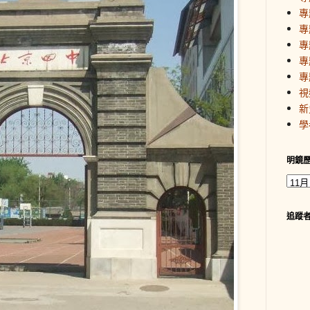
專
專
專
專
專
視
新
學
明鏡
追蹤