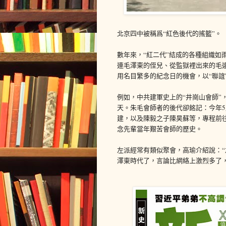
北京四中被稱爲“紅色後代的搖籃”。
數年來，“紅二代”結成的各種組織如
連毛澤東的侄兒、從監獄裡出來的毛遠
用名目繁多的紀念日的機會，以“聯誼
例如，中共建軍史上的“井崗山會師”
天。朱毛會師者的後代卻銘記：今年5
建，以及陳毅之子陳昊蘇等，專程前
念先輩當年艱苦會師的歷史。
左派經常有類似聚會，高瑜介紹說：
澤東時代了，言論比網絡上激烈多了，