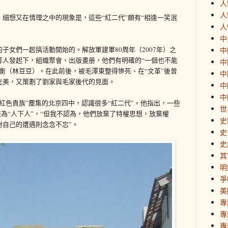
人
人
細想又在情理之中的現象是，這些“紅二代”頗有“相逢一笑泯
人
中
子女們一起搞活動開始的。解放軍建軍80周年（2007年）之
中
等人發起下，組織聚會、出版畫册，他們有明確的“一個也不能
中
衡（林豆豆）。在此前後，被毛澤東整得慘死、在“文革”後曾
中
光美，又策劃了劉家與毛家後代的見面。
中
中
紅色貴族”麇集的北京四中，認識很多“紅二代”。他指出，一些
世
”跌為“人下人”，“但我不認為，他們放棄了特權思想，放棄權
史
對自己的遭遇則念念不忘”。
史
史
其
明
爭
美
專
專
專