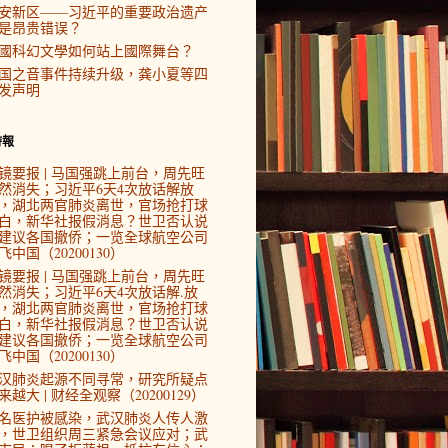
安新区——习近平的重要政治遗产
是昂贵错误？
國科幻文學如何站上國際舞台？
国之音事件持续升级，龚小夏等四
发声明
時報
镜要报 | 马国强跳上前台，周先旺
然消失；习近平6天4次放话解放
，湖北两官肺炎离世，官场抢打球
白，新华社报假消息？世卫否认说
建议各国撤侨；一览全球航空公司
飞中国（20200130）
镜要报 | 马国强跳上前台，周先旺
然消失；习近平6天4次放话解.放
，湖北两官肺炎离世，官场抢打球
白，新华社报假消息？世卫否认说
建议各国撤侨；一览全球航空公司
飞中国（20200130）
汉肺炎起源不同寻常，研究所疑点
来越大 | 财经全观察（20200129）
4名医护被感染，武汉肺炎人传人激
，世卫组织周三紧急会议应对；武