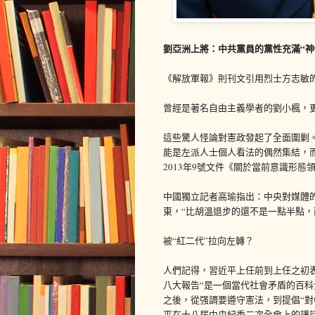
劉亞洲上將：中共黨員的黨性充滿“神
《解放軍報》則刊文引用烈士方志敏的
曾經是著名自由主義學者的劉小楓，更
這些驚人怪論對憲政發起了全面圍剿
能是左派人士個人看法的偶然集結，
2013年9號文件《關於當前意識形態
中國獨立記者高瑜指出：中央對媒體
東，“比胡溫退步的還不是一點半點，
被“紅二代”拉向左轉？
人們記得，習近平上任前到上任之初
八大報告“是一個當代社會矛盾的百科
之後，從强調要遵守憲法，到提倡“對
平在十八屆中央紀委二次全會上的講話