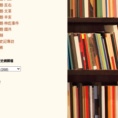
題·反右
題·文革
題·辛亥
題·林彪事件
題·國共
頻
史記專訪
者
歷史網歸檔
者