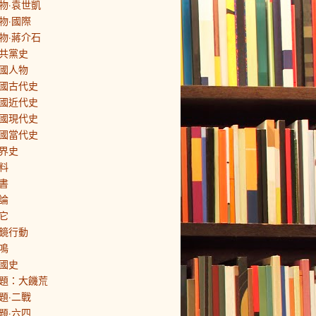
物·袁世凱
物·國際
物·蔣介石
共黨史
國人物
國古代史
國近代史
國現代史
國當代史
界史
料
書
論
它
鏡行動
鳴
國史
題：大饑荒
題·二戰
題·六四