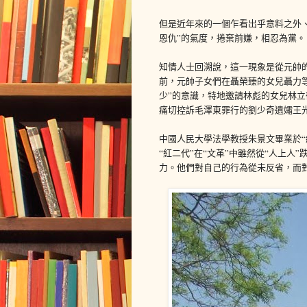
但是近年來的一個乍看出乎意料之外、
恩仇”的氣度，捲棄前嫌，相忍為黨。
知情人士回溯說，這一現象是從元帥的
前，元帥子女們在聶榮臻的女兒聶力
少”的意識，特地邀請林彪的女兒林立
痛切控訴毛澤東罪行的劉少奇遺孀王
中國人民大學法學教授朱景文畢業於“
“紅二代”在“文革”中雖然從“人上人
力。他們對自己的行為從未反省，而