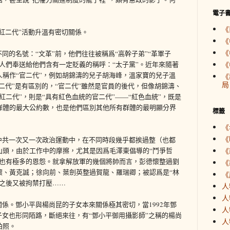
電子
《
“紅二代”活動升溫有密切關係。
《
《
同的名號：“文革”前，他們往往被稱爲“高幹子弟”“革軍子
人們奉送給他們含有一定貶義的稱呼：“太子黨”。近年來隨著
《
稱作“官二代”，例如胡錦濤的兒子胡海峰，溫家寶的兒子溫
《
局
紅二代”是有區別的，“官二代”雖然是官員的後代，但像胡錦濤、
紅二代”，則是“具有紅色血統的官二代”——“紅色血統”，既是
群體的最大公約數，也是他們區別其他所有群體的最明顯分界
標籤
《
《
中共一次又一次政治運動中，在不同時段幾乎都挨過整（也都
山頭，由於工作中的摩擦，尤其是因爲毛澤東倡導的“鬥爭哲
《
間也有極多的恩怨。就拿解放軍的幾個將帥而言，彭德懷整過劉
《
懷、黃克誠；徐向前、葉劍英整過賀龍、羅瑞卿；被認爲是“林
《
漠之後又被拘禁打壓……
人
人
關係。鄧小平與楊尚昆的子女本來關係極其密切，當1992年鄧
人
子女也形同陌路，斷絕來往，有“鄧小平御用攝影師”之稱的楊尚
人
拍照。