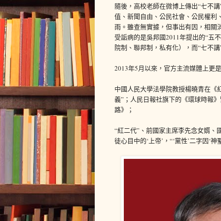
隨後，高校老師在微博上傳出“七不講
值、新聞自由、公民社會、公民權利
雨。雖查無實據，但事出有因，相關
受詬病的是吳邦國2011年提出的“五
院制、聯邦制，私有化），而“七不講
2013年5月以來，官方主流媒體上更
中國人民大學法學院教授楊曉青在《
義”；人民日報社旗下的《環球時報》
路》；
“紅二代”、前國家主席李先念女婿、
徒心目中的‘上帝’，“‘黨性’二字因‘神聖