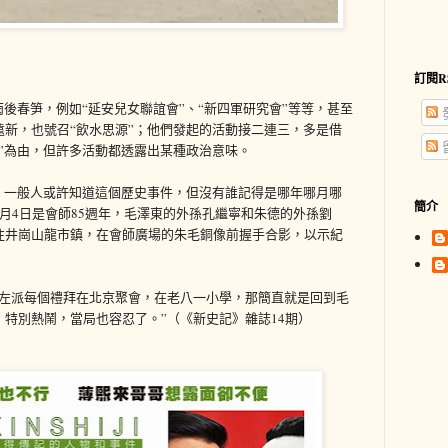
訂閱R
雨後春笋，例如“延安兒女聯誼會”、“新四軍研究會”等等，甚至
新，也號召“飲水思源”；他們發起的活動接二連三，多是借
”為由，但許多活動都透露出某種政治意味。
，一般人或許知道這個歷史事件，但沒有誰記得是哪年哪月哪
簡介
月4日是會師85週年，毛澤東的外孫孔繼寧和朱德的外孫劉
往井崗山龍市鎮，在會師廣場的朱毛銅像前握手合影，以示紀
“左派每個禮拜在北京聚會，在老八一小學，那簡直就是回到毛
特別熱鬧，當局也容忍了。”（《新史記》雜誌14期）