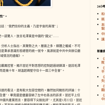
24小
和
性”。
蔡
本
話：“我們信仰的主義，乃是宇宙的真理”；
聖
中
一語驚人，放言毛澤東是中國的“國父”……
讓
。分析人士指出，其聲勢之大，層面之多，媒體之權威，不可
而是秉承意識形態總管的統一號令，風源就是中共中央辦公廳
新書
領域情況的通報》。
《
敗
的嚴厲控管，揭示習近平對思想的控制超過胡錦濤，退回毛澤
《
而是幾十年，胡溫起碼堅守住十一屆三中全會”。
平
《
失
《
翻
表達的看法，是有較大包容空間的。雖然如同鮑彤的評論：十
全書”，畢竟還是儘量容納了左中右各派的訴求。習近平上任
《
中
中國共產黨而言，要容得下尖銳批評”，尤其是1月22日，習近
，甚至說“把權力關進制度的籠子裡”，頗有憲政的影子。何