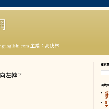
網
jinglishi.com 主編：高伐林
搜索
拉向左轉？
明鏡
經
繁
胡
力