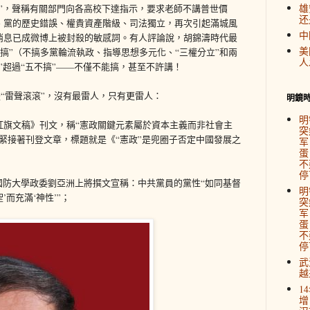
雄
”，聲稱有關部門向各高校下達指示，要求老師不講普世價
还
、黨的歷史錯誤、權貴資產階級、司法獨立，再次引起滿城風
中
消息已成微博上被封殺的敏感詞。有人評論說，胡錦濤時代最
美
不搞”（不搞多黨輪流執政、指導思想多元化、“三權分立”和兩
人
”超過“五不搞”——不僅不能搞，甚至不許講！
是“雷聲滾滾”，沒有最雷人，只有更雷人：
明鏡
明
紅旗文稿》刊文，稱“憲政關鍵元素屬於資本主義而非社會主
突
緊接著刊登文章，標題就是《“憲政”是兜圈子否定中國發展之
军
蛋
不
停
國防大學政委劉亞洲上將撰文宣稱：中共黨員的黨性“如同基督
明
’而充滿‘神性’”；
突
军
蛋
不
停
武
越
1
增