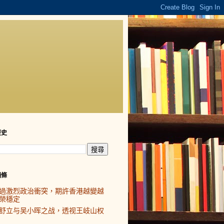
歷史
頭條
過激烈政治衝突，期許香港越變越
榮穩定
舒立与吴小晖之战，透视王岐山权