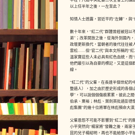
以上任半年之後，一左至此？
知情人士透露，習近平的“左轉”，與
數十年來，“紅二代”群體曾經被冠以不
弟”；改革開放之後，從海外到國內，
政壇更新換代，當朝者的後代往往被人
雲松……但“官二代”與本文所稱的“
溫家寶這些人未必具有紅色血統，而“
他們最引以為自豪的標記，又是這個
線。
“紅二代”的父輩，在長達半個世紀的
整過人），加之由於歷史形成的各個
學”，可以說個個傷痕累累，彼此之
伯承、粟裕；林彪、葉劍英批過彭德
彪集團”的幾十位將軍在林彪殞命大
父輩恩怨不可能不影響到“紅二代”的
小平突然向“楊家將”發難之後，兩家
昆的兒子楊紹明，再也不能給鄧小平