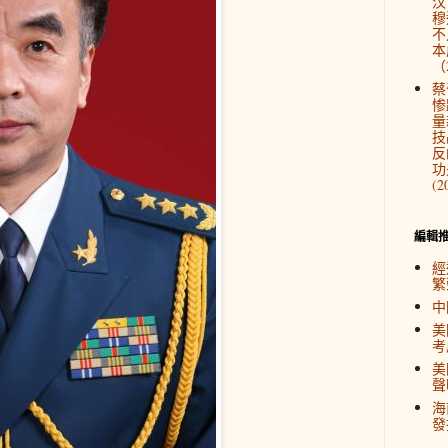
汉
穆
不
本
（2
蔡
惨
量
技
反
功
(2
編輯
經
繁
中
美
考
美
聲
海
發