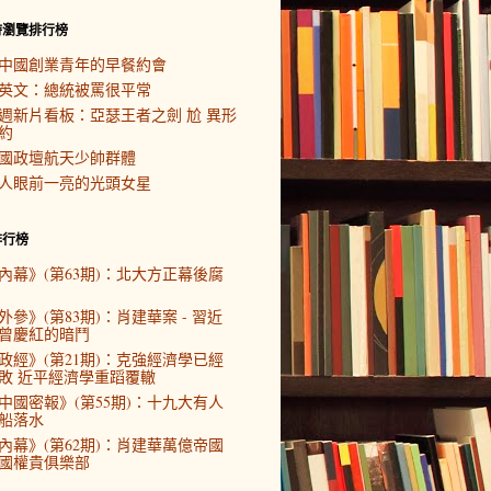
時瀏覽排行榜
中國創業青年的早餐約會
英文：總統被罵很平常
週新片看板：亞瑟王者之劍 尬 異形
約
國政壇航天少帥群體
人眼前一亮的光頭女星
排行榜
內幕》(第63期)：北大方正幕後腐
外參》(第83期)：肖建華案 - 習近
曾慶紅的暗鬥
政經》(第21期)：克強經濟學已經
敗 近平經濟學重蹈覆轍
中國密報》(第55期)：十九大有人
船落水
內幕》(第62期)：肖建華萬億帝國
國權貴俱樂部