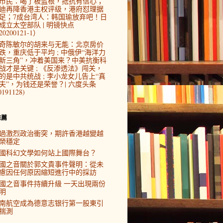
市民：喝了板蓝根，抵抗有信心；
迪再降香港主权评级，港府怼理据
足；7成台湾人：韩国瑜放弃吧！日
成立太空部队 | 明镜快点
0200121-1）
奇陈敏尔的胡来与无能：北京房价
跌，重庆低于平均 ; 中俄伊“海洋力
新三角”，冲着美国来？中美抗衡科
战才是关键 ; 《反渗透法》闯关，
的是中共统战 ; 李小龙女儿告上“真
夫”，为钱还是荣誉？| 六度头条
0191128)
推薦
過激烈政治衝突，期許香港越變越
榮穩定
國科幻文學如何站上國際舞台？
國之音關於郭文貴事件聲明：從未
慮因任何原因縮短進行中的採訪
國之音事件持續升級 一天出現兩份
明
南航空成為德意志银行第一股東引
揣測