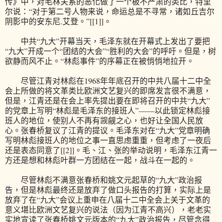
传》中，对毛林关系的恶化做了一个极不严肃的类比，特里
尔说：“对于第二号人物来说，命运总是不寻常，诸如丘吉尔
阴影中的安东尼.艾登。”[[1]]。
中共“九大”开幕当天，毛泽东就在开幕式上发出了要把
“九大”开成一个“团结的大会”“胜利的大会”的呼吁。但是，树
欲静而风不止。“林彪事件”的序幕正在被悄悄地拉开。
尽管江青对林彪在1968年年底召开的中共八届十二中全
会上所做的将文革类比欧洲文艺复兴的即席发言很不满意，
但是，江青还是在会上率先提出要在即将召开的中共“九大”
的党章上写明“林彪是毛泽东的接班人”——以此锁定林彪接
班人的地位，使别人不再有觊觎之心，也好让全国人民放
心。张春桥复议了江青的提议。毛泽东对在“九大”党章明确
写明林彪接班人的地位之事一直思虑重重，但考虑了一夜后
还是表态同意了[[2]]。毛、江、张的举动说明，毛泽东江青一
方还是想和林彪叶群一方团结在一起，战斗在一起的。
尽管林彪不满意张春桥和姚文元起草的“九大”政治报
告，但是林彪最终还是放弃了做口头报告的打算，实际上是
放弃了在“九大”会议上重申在八届十二中全会上关于文革的
意义堪比欧洲文艺复兴的说法（因为江青不高兴），老老实
实地宣读了张春桥姚文元版本的“九大”政治报告，尽管念得