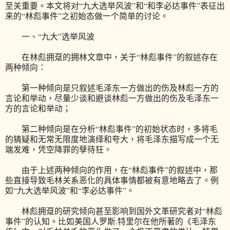
至关重要。本文将对“九大选举风波”和“和李必达事件”表征出
来的“林彪事件”之初始态做一个简单的讨论。
一、“九大”选举风波
在林彪拥趸的拥林文章中，关于“林彪事件”的叙述存在
两种倾向：
第一种倾向是只叙述毛泽东一方做出的伤及林彪一方的
言论和举动，尽量少谈和避谈林彪一方做出的伤及毛泽东一
方的言论和举动；
第二种倾向是在分析“林彪事件”的初始状态时，多将毛
的猜疑和无常无限度地演绎和夸大，将毛泽东描写成一个无
端发难，凭空降罪的孽待狂。
由于上述两种倾向的作用，在“林彪事件”的叙述中，那
些直接导致毛林关系恶化的具体事情都被有意地略去了。例
如“九大选举风波”和“李必达事件”。
林彪拥趸的研究倾向甚至影响到国外文革研究者对“林彪
事件”的认知。比如美国人罗斯.特里尔在他所著的《毛泽东