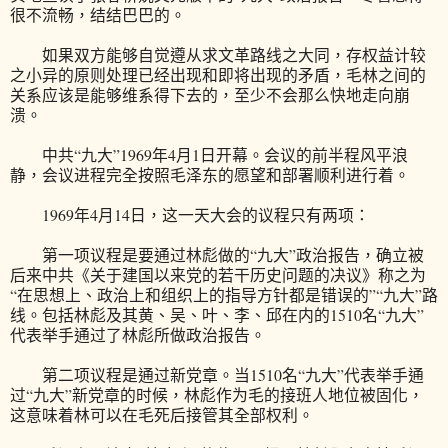
很不流畅，结结巴巴的。
如果双方能够自觉遵从求文革路线之大同，存权益计较
之小异的原则处理已经出现和即将出现的矛盾，毛林之间的
关系应该是能够维系得下去的，至少不会那么快地走向崩
溃。
中共“九大”1969年4月1日开幕。会议的前半程风平浪
静，会议进程完全按照毛泽东的愿望和部署顺利进行着。
1969年4月14日，这一天大会的议程只有两项：
第一项议程是要通过林彪做的“九大”政治报告，确立被
后来中共《关于建国以来党的若干历史问题的决议》称之为
“在思想上、政治上和组织上的指导方针都是错误的”“九大”路
线。包括林彪及其黄、吴、叶、李、邱在内的1510名“九大”
代表举手通过了林彪所做政治报告。
第二项议程是通过新党章。当1510名“九大”代表举手通
过“九大”新党章的时候，林彪作为毛的接班人地位被固化，
这意味着林可以在毛死后接管其全部权利。