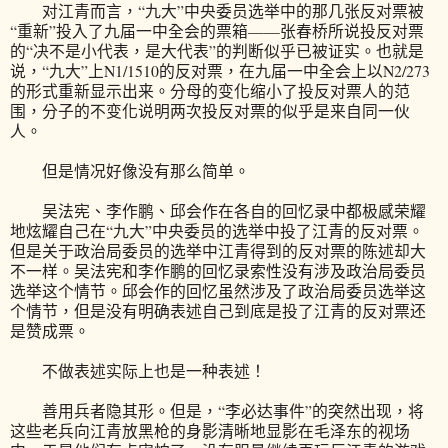
对江青而言，“九大”中央委员选举中的那几张反对票被
“重新”投入了九届一中全会的票箱——张春桥所说投反对票
的“决不是小代表，是大代表”的判断似乎已被证实。也就是
说，“九大”上N1/1510的反对票，在九届一中全会上以N2/273
的形式重新显示出来。分母的变化缩小了投反对票人的范
围，分子的不变化说明两次投反对票的似乎是来自同一伙
人。
但是情况好像没有那么简单。
吴法宪、李作鹏、邱会作在各自的回忆录中都极感荣耀
地炫耀自己在“九大”中央委员的选举中投了江青的反对票。
但是关于政治局委员的选举中江青得到的反对票的陈述却大
不一样。吴法宪和李作鹏的回忆录索性没有涉及政治局委员
选举这个情节。邱会作的回忆虽然涉及了政治局委员选举这
个情节，但是没有明确表述自己到底是投了江青的反对票还
是赞成票。
不做表述实际上也是一种表述！
善用兵者隐其形。但是，“李必达事件”的突然出现，将
这些老兵向江青放黑枪的身影清晰地显影在毛泽东的视场