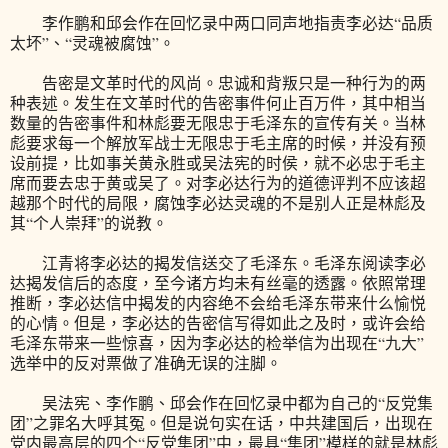
李作鹏和邱会作在回忆录中两口同声地指责李必达“品质
太坏”、“灵魂被腐蚀”。
告密是文革时代的风尚。忠诚和背叛只是一种行为的两
种表述。发生在文革时代的告密事件何止百万件，其中相当
数量的告密事件和林彪要无限忠于毛泽东的宣传有关。当林
彪要求每一个解放军战士无限忠于毛主席的时候，并没有预
设前提，比如事关黄永胜或吴法宪的时侯，就不必忠于毛主
席而要去忠于黄或吴了。对李必达行为的道德评判不应该超
越那个时代的局限，腐蚀李必达灵魂的不是别人正是林彪及
其“个人崇拜”的说教。
江青将李必达的揭发信送交了毛泽东。毛泽东阅读李必
达揭发信后的态度，至今诸方均未有丝毫的透露。依照常理
推断，李必达信中揭发的内容绝不会给毛泽东带来什么愉悦
的心情。但是，李必达的告密信写得如此之及时，或许会给
毛泽东带来一些惊喜，因为李必达的检举信为出现在“九大”
选举中的反对票做了准确无误的注脚。
吴法宪、李作鹏、邱会作在回忆录中都为自己的“反党集
团”之罪名大呼其冤。但是说句实在话，中共建国后，出现在
党内最高层的四个“反党集团”中，最具“集团”模样的就是林彪