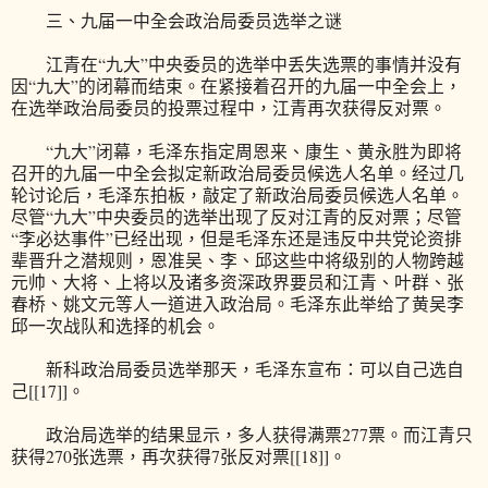
三、九届一中全会政治局委员选举之谜
江青在“九大”中央委员的选举中丢失选票的事情并没有
因“九大”的闭幕而结束。在紧接着召开的九届一中全会上，
在选举政治局委员的投票过程中，江青再次获得反对票。
“九大”闭幕，毛泽东指定周恩来、康生、黄永胜为即将
召开的九届一中全会拟定新政治局委员候选人名单。经过几
轮讨论后，毛泽东拍板，敲定了新政治局委员候选人名单。
尽管“九大”中央委员的选举出现了反对江青的反对票；尽管
“李必达事件”已经出现，但是毛泽东还是违反中共党论资排
辈晋升之潜规则，恩准吴、李、邱这些中将级别的人物跨越
元帅、大将、上将以及诸多资深政界要员和江青、叶群、张
春桥、姚文元等人一道进入政治局。毛泽东此举给了黄吴李
邱一次战队和选择的机会。
新科政治局委员选举那天，毛泽东宣布：可以自己选自
己[[17]]。
政治局选举的结果显示，多人获得满票277票。而江青只
获得270张选票，再次获得7张反对票[[18]]。