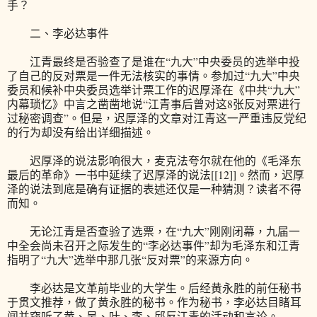
手？
二、李必达事件
江青最终是否验查了是谁在“九大”中央委员的选举中投
了自己的反对票是一件无法核实的事情。参加过“九大”中央
委员和候补中央委员选举计票工作的迟厚泽在《中共“九大”
内幕琐忆》中言之凿凿地说“江青事后曾对这8张反对票进行
过秘密调查”。但是，迟厚泽的文章对江青这一严重违反党纪
的行为却没有给出详细描述。
迟厚泽的说法影响很大，麦克法夸尔就在他的《毛泽东
最后的革命》一书中延续了迟厚泽的说法[[12]]。然而，迟厚
泽的说法到底是确有证据的表述还仅是一种猜测？读者不得
而知。
无论江青是否查验了选票，在“九大”刚刚闭幕，九届一
中全会尚未召开之际发生的“李必达事件”却为毛泽东和江青
指明了“九大”选举中那几张“反对票”的来源方向。
李必达是文革前毕业的大学生。后经黄永胜的前任秘书
于贯文推荐，做了黄永胜的秘书。作为秘书，李必达目睹耳
闻并窃听了黄、吴、叶、李、邱反江青的活动和言论。