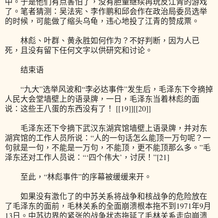
中。于是他们有点害怕了，没有胆量继续再玩反江青的游戏
了。笔者猜测：吴法宪、李作鹏和邱会作在政治局委员选举
的时候，可能做了缩头乌龟，违心地投了江青的赞成票。
林彪、叶群、黄永胜如何作为？不好判断，因为人已
死，且没有留下任何文字以供研究和讨论。
结束语
“九大”选举风波和“李必达事件”发生后，毛泽东下令摘掉
人民大会堂墙壁上的语录牌，一日，毛泽东当着林彪的面
说：这些王八蛋的东西没有了！ [[19]][[20]]
毛泽东还下令摘下武汉东湖宾馆墙壁上语录牌，并对东
湖宾馆的工作人员所说：“人的一句话怎么能顶一万句呢？一
句就是一句，不能是一万句，不能顶，更不能顶那么多。”毛
泽东还对工作人员说：“‘四个伟大’，讨厌！”[21]
至此，“林彪事件”的序幕被缓缓来开。
如果没有激化了的中苏关系将战争和核战争的危险放在
了毛泽东的面前，毛林关系的全面崩溃根本拖不到1971年9月
13日。中苏边界的紧张的战争状态拖延了毛林关系走向崩溃