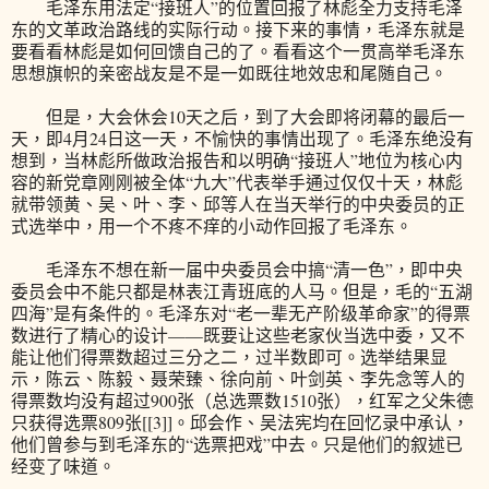
毛泽东用法定“接班人”的位置回报了林彪全力支持毛泽
东的文革政治路线的实际行动。接下来的事情，毛泽东就是
要看看林彪是如何回馈自己的了。看看这个一贯高举毛泽东
思想旗帜的亲密战友是不是一如既往地效忠和尾随自己。
但是，大会休会10天之后，到了大会即将闭幕的最后一
天，即4月24日这一天，不愉快的事情出现了。毛泽东绝没有
想到，当林彪所做政治报告和以明确“接班人”地位为核心内
容的新党章刚刚被全体“九大”代表举手通过仅仅十天，林彪
就带领黄、吴、叶、李、邱等人在当天举行的中央委员的正
式选举中，用一个不疼不痒的小动作回报了毛泽东。
毛泽东不想在新一届中央委员会中搞“清一色”，即中央
委员会中不能只都是林表江青班底的人马。但是，毛的“五湖
四海”是有条件的。毛泽东对“老一辈无产阶级革命家”的得票
数进行了精心的设计——既要让这些老家伙当选中委，又不
能让他们得票数超过三分之二，过半数即可。选举结果显
示，陈云、陈毅、聂荣臻、徐向前、叶剑英、李先念等人的
得票数均没有超过900张（总选票数1510张），红军之父朱德
只获得选票809张[[3]]。邱会作、吴法宪均在回忆录中承认，
他们曾参与到毛泽东的“选票把戏”中去。只是他们的叙述已
经变了味道。