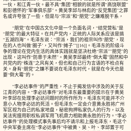
一伙，和江青一伙。最不具“集团”相貌的就是所谓“高饶联盟”
和彭德怀的“军事俱乐部”。黄吴李邱与林彪的“反党集团”之罪
名或许夸张了一些，但是与“宗派”和“朋党”之嫌难脱干系，
“朋党”在中国古文化中是一个负面名词，“结党营私”是
“朋党”的最大特征。在共产党内，正统的人际关系应该是搞
“五湖四海”。毛泽东说：“宗派，我们的祖宗叫作‘朋党’，现
在的人也叫做‘圈子’，又叫作‘摊子’”[[16]]。毛泽东的阶级斗
争的理论在党内生活的具体实践就是坚决杜绝“宗派””朋党”的
出现，这叫作“防患于未然”。黄吴李邱最终“倒大霉”固然和中
共党内的“株连”之风有关，但也和自己行为言语的不检点有
关。身有“朋党”之嫌不要说在毛泽东时代，就是在今天也是
要“倒大霉”的。
“李必达事件”的严重性，不止于揭发信中涉及的关于反
江青的内容。“李必达事件”对毛泽东最重要的提示在于黄吴
叶李邱在处理李必达问题时的所作所为。毛泽东可能并不介
意小人物李必达的死活。但毛泽东一定会介意黄永胜将广州
军区视为自己的私家地盘，秘密拘押私家仇人的行为，以及
吴法宪擅用职权私调军用飞机鼎力相助黄永胜的行为。“李必
达事件”的处理模式事先事后均不请示和上报毛泽东，毛这个
中央军委主席在“李必达事件”中被黄、吴、叶、李邱置于可