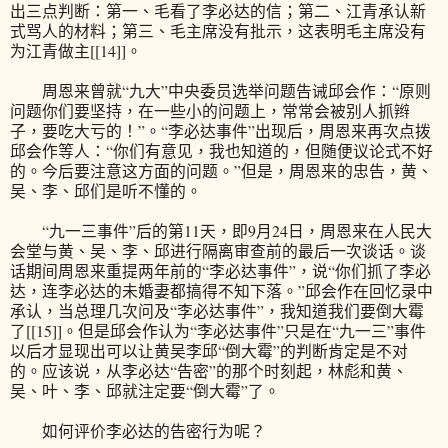
出三点判断：第一、毛看了李必达的信；第二、江青承认新
式骂人的材料；第三、毛主席没有批示，这表明毛主席没有
为江青做主[[14]]。
周恩来曾就“九大”中央委员选举问题告诫邱会作：“原则
问题你们要坚持，在一些小的问题上，常常会被别人抓辫
子，要吃大亏的！”。“李必达事件”出现后，周恩来再次点拨
邱会作等人：“你们有意见，我也知道的，但随便议论式不好
的。今后要注意这方面的问题。”但是，周恩来的忠告，黄、
吴、李、邱们是听不懂的。
“九一三事件”后的第11天，即9月24日，周恩来在人民大
会堂与黄、吴、李、邱进行隔离审查前的最后一次谈话。谈
话期间周恩来重提两年前的“李必达事件”，说“你们抓了李必
达，连李必达的未婚妻都搞得不知下落。”邱会作在回忆录中
承认，当总理几次问及“李必达事件”，我知道我们要倒大霉
了[[15]]。但是邱会作认为“李必达事件”只是在“九一三”事件
以后才显现出可以让黄吴李邱“倒大霉”的判断肯定是不对
的。应该说，从李必达“告密”的那个时刻起，林彪和黄、
吴、叶、李、邱就注定要“倒大霉”了。
如何评价李必达的告密行为呢？