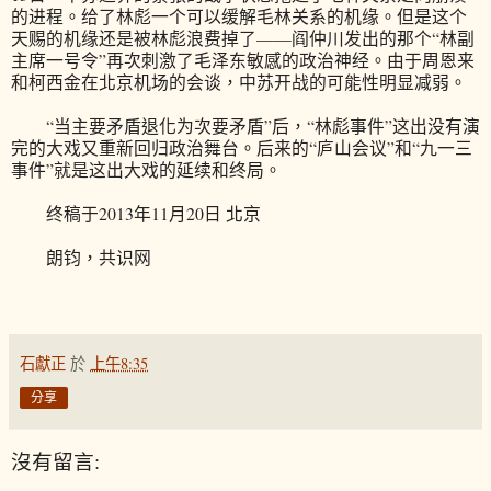
的进程。给了林彪一个可以缓解毛林关系的机缘。但是这个
天赐的机缘还是被林彪浪费掉了——阎仲川发出的那个“林副
主席一号令”再次刺激了毛泽东敏感的政治神经。由于周恩来
和柯西金在北京机场的会谈，中苏开战的可能性明显减弱。
“当主要矛盾退化为次要矛盾”后，“林彪事件”这出没有演
完的大戏又重新回归政治舞台。后来的“庐山会议”和“九一三
事件”就是这出大戏的延续和终局。
终稿于2013年11月20日 北京
朗钧，共识网
石獻正
於
上午8:35
分享
沒有留言: