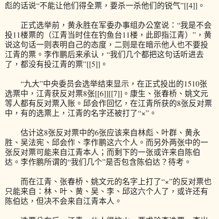
彪的话说“不能让他们得全票，要杀一杀他们的锐气”[[4]]。
正式选举前，黄永胜在军委办事组办公室说：“我是不会
投11楼票的（江青当时住在钓鱼台11楼，此即指江青）”，黄
说这句话一则表明自己的态度，二则是在暗示他人也不要投
江青的票。李作鹏后来承认，“我们几个都把这句话听进去
了，都没有投江青的票”[[5]]。
“九大”中央委员会选举结束显示，在正式投出的1510张
选票中，江青获反对票8张[[6]][[7]]。康生、张春桥、姚文元
等人都有反对票入账。邱会作回忆，在江青所获的8张反对票
中，有的选票上，江青的名字还被打了“×”。
估计这8张反对票中的6张应该来自林彪、叶群、黄永
胜、吴法宪、邱会作、李作鹏这六个人。而另外两张中的一
张反对票可能来自江青本人；而剩下的一张或许来自陈伯
达。李作鹏所谓的“我们几个”是否包含陈伯达？待考。
而在江青、张春桥、姚文元的名字上打了“×”的反对票也
只能来自：林、叶、黄、吴、李、邱这六个人了，或许还有
陈伯达，但决不会来自江青本人。