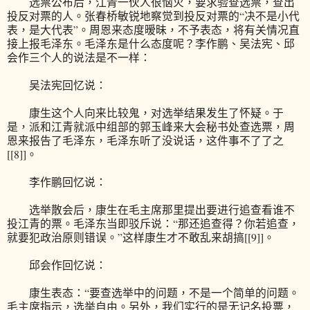
选票公布后，江青一伙人很恼火，要求验查选票，查出
投反对票的人。张春桥敏锐地察觉到投反对票的“决不是小代
表，是大代表”。周恩来态度暧昧，不予表态，将有关情况直
接上报毛泽东。毛泽东是什么态度呢？李作鹏、吴法宪、邱
会作三个人的说法是不一样：
吴法宪回忆说：
康生这个人向来比较鬼，对选举结果发生了怀疑。于
是，派和江青就派中组部的郭玉峰来大会秘书处查选票，周
恩来报告了毛泽东，毛泽东听了没说话，这件事不了了之
[[8]]。
李作鹏回忆说：
选举散会后，康生在毛主席那里提出要进行追查看谁不
投江青的票。毛泽东当即驳斥说：“那还追查得？你若追查，
就要犯政治原则错误。”这样康生才不敢乱来胡搞[[9]]。
邱会作回忆说：
康生表态：“要查选举中的问题，不是一个简单的问题。
毛主席指示，选举自由。另外，我们实行的是无记名投票，