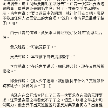
无法调查，这个问题要向毛主席报告”。江青一伙提出要查选
票的事，周总理还是向毛主席汇报了，并得到毛主席的指
示，毛主席说：“要查选票中的问题，就让他们去查吧。我是
不参加任何人违反党章的大合唱。”这样，事情算是最后了结
了[[10]]。
由于江青的恼怒，黄吴李邱曾经为投“反对票”而感到后
怕。
黄永胜说：“可能惹祸了。”
吴法宪说：“本来就不当去搞那些事。”
李作鹏说：“在暗角里说话，嘴巴硬邦邦，现在又屁股稀
松松。”
邱会作说：“别人少了选票，我们担忧干什么？真是够那
狗拿耗子，多管闲事。”[[11]]
毛泽东在公开场合阻止了江青一伙要求查选票的无理要
求，江青丢选票之事看似不了了之。但是，以毛之掌控力和
洞察力，他会算不出来这区区几张反对票来自何方？出自谁