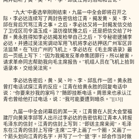
“九大”中委选举刚刚结束，九届一中全会即将召开之
际，李必达连续写了两封告密信给江青，揭发黄、吴、李、
邱在背后咒骂江青之事。之后，李必达又将一封揭发信交给
了卫戍区司令温玉成。温彷徨犹豫之后，还是把信交给了叶
群。黄永胜得知李必达揭发检举自己之后，下令秘密逮捕李
必达，并通过吴法宪调动军用飞机将李必达押送广州军区非
法监禁。在飞往广州的飞机上，李必达在《毛主席语录》最
后一页纸上写下：“因为我揭发反革命集团罪行，所以被害，
请求革命同志帮助我向毛主席报告。”机组人员在飞机上拾到
语录本，交给吴法宪。
李必达告密后，黄、吴、叶、李、邱乱作一团。黄永胜
曾打电话试探江青的反应。江青在给黄永胜的回复电话中
说：“你要来抄我的家吗？”随即挂断电话。周恩来也承认江
青也曾给他打过电话，说：“我可能要遭到暗杀。”[[13]]
九届一中全会闭幕后的某一天，江青曾在人民大会堂福
建厅向黄吴李邱等人出示过李必达的告密信和江青本人转报
毛泽东的信封。江青的信封上写到：“即送主席亲阅”，毛泽
东在江青的信封上写得“主席”二字上画了一个圈，又画了一
个箭头划向江青的名字，并写了一个“退”字。邱会作当时做