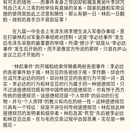
有可无的境地——而事件本身之导因却和揭发黄吴叶李邱咒
骂自己夫人江青的检举信有直接的关系。国家机器和军用设
施的使用是如此之恣意和随性，那么有朝一日，林彪一旦翻
脸，政权的易手岂不易如反掌！
在九届一中全会上毛泽东将李德生派入军委办事组，意
在打破林彪对军委办事组绝对控制。这是“李必达事件”发生
后毛泽东采取的最重要的举措。所谓“掺沙子”就是从“李必达
事件”发生后开始的。而不是像官方所说的那样，只是在庐山
会议之后才开始的。
“林彪事件”的开端和结束伴随着两桩告密事件：李必达
的告密事件始于端，林豆豆的告密结于尾。李作鹏、邱会作
在诅咒李必达的同时，却对林豆豆的告密行为不掷一词。其
实，李必达的行为和林豆豆的行为属于同一种道德规范，只
不过该道德规范既有悖中国传统的道德规范，也有悖于西方
传统的道德规范。该道德规范是“个人崇拜”的运动的衍生
物，并与“个人崇拜”的教义有内在的统一性。这种道德规范
只具有一个特征：就是不讲任何传统道德规范。林彪就此种
道德规范的发明者和倡导者。林彪及其“死党”先后被李必达
和林豆豆出卖，在与毛的交恶过程中自尝恶果，实在是一种
报应。