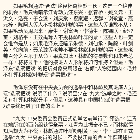
如果毛想通过“合法”途径杯葛林彪一伙，这是一个绝佳
的机会，毛只需暗示江青动员汪东兴、张春桥、姚文元、王
洪文、浩亮、于会泳、刘庆棠、祝家耀、迟群、谢敬宜、聂
元梓、陈阿大等人不投林彪叶群的票，这些人等谁敢不从；
如果毛动员周恩来、康生、谢富治、李德生、陈锡联、纪登
奎、刘格平、王效禹等人不投林彪叶群的票，这些人也一定
会惟命是从；如果毛泽东还暗示朱德、刘伯承、陈毅、叶剑
英、徐向前、聂荣臻等老帅不要投林彪和叶群的票，这些老
帅百分之百乐于从命。果真如此，林彪的得票数也和朱老总
一样，将将过半，他的接班人人形象将如何维持？但是，毛
泽东“选票把戏”的把玩对象只局限在“右倾”人物范围内。毛并
不打算和林彪叶群玩“选票把戏”。
毛泽东没有在中央委员会的选举中和林彪及其班底人员
玩“选票把戏”说明了什么？说明至少在“九大”选举之时，毛还
没有打算和林彪分手。但是，这种具有中国特色的“选票把
戏”最终玩到了江青的头上。
“九大”中央委员会委员正式选举之前举行了“预选”。江青
在她所在的西南组获得全票。江青为此振奋不已。而林彪得
知后却大为不悦。林彪通过叶群吩咐黄、吴、李、邱在正式
选举“九大”中央委员的时候，不要投江青的票。叶群转述林