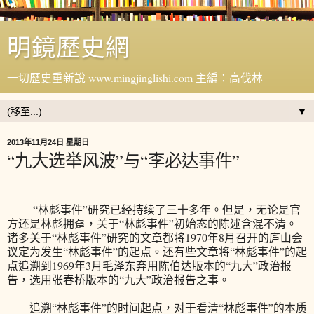
明鏡歷史網
一切歷史重新說 www.mingjinglishi.com 主編：高伐林
▼
2013年11月24日 星期日
“九大选举风波”与“李必达事件”
“林彪事件”研究已经持续了三十多年。但是，无论是官
方还是林彪拥趸，关于“林彪事件”初始态的陈述含混不清。
诸多关于“林彪事件”研究的文章都将1970年8月召开的庐山会
议定为发生“林彪事件”的起点。还有些文章将“林彪事件”的起
点追溯到1969年3月毛泽东弃用陈伯达版本的“九大”政治报
告，选用张春桥版本的“九大”政治报告之事。
追溯“林彪事件”的时间起点，对于看清“林彪事件”的本质