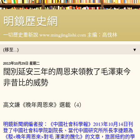
明鏡歷史網
一切歷史重新說 www.mingjinglishi.com 主編：高伐林
▼
2013年10月29日 星期二
闊別延安三年的周恩来領教了毛澤東今
非昔比的威勢
高文謙《晚年周恩來》選載（4）
明鏡新聞網編者按：《中國社會科學報》2013年10月14日刊
登了中國社會科學院副院長、當代中國研究所所長李捷題為
《駁<晚年周恩來>對毛 澤東的醜化》的文章，旅居紐約的學