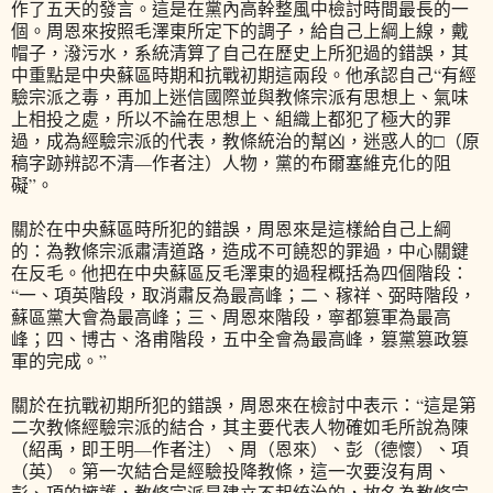
作了五天的發言。這是在黨內高幹整風中檢討時間最長的一
個。周恩來按照毛澤東所定下的調子，給自己上綱上線，戴
帽子，潑污水，系統清算了自己在歷史上所犯過的錯誤，其
中重點是中央蘇區時期和抗戰初期這兩段。他承認自己“有經
驗宗派之毒，再加上迷信國際並與教條宗派有思想上、氣味
上相投之處，所以不論在思想上、組織上都犯了極大的罪
過，成為經驗宗派的代表，教條統治的幫凶，迷惑人的□（原
稿字跡辨認不清—作者注）人物，黨的布爾塞維克化的阻
礙”。
關於在中央蘇區時所犯的錯誤，周恩來是這樣給自己上綱
的：為教條宗派肅清道路，造成不可饒恕的罪過，中心關鍵
在反毛。他把在中央蘇區反毛澤東的過程概括為四個階段：
“一、項英階段，取消肅反為最高峰；二、稼祥、弼時階段，
蘇區黨大會為最高峰；三、周恩來階段，寧都篡軍為最高
峰；四、博古、洛甫階段，五中全會為最高峰，篡黨篡政篡
軍的完成。”
關於在抗戰初期所犯的錯誤，周恩來在檢討中表示：“這是第
二次教條經驗宗派的結合，其主要代表人物確如毛所說為陳
（紹禹，即王明—作者注）、周（恩來）、彭（德懷）、項
（英）。第一次結合是經驗投降教條，這一次要沒有周、
彭、項的擁護，教條宗派是建立不起統治的，故名為教條宗