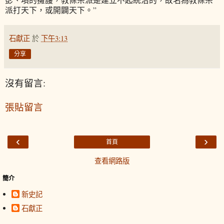
派打天下，或開闢天下。”
石獻正
於
下午3:13
分享
沒有留言:
張貼留言
‹
›
首頁
查看網路版
簡介
新史記
石獻正