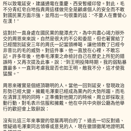
所以致電延安，建議通電在重慶、西安暫緩印發。對此，毛
不分青紅皂白地指責周這樣做完全是顧慮個人的安全而不敢
對國民黨方面示強，並甩出一句很重的話：“不要人在曹營心
在漢！”
這對於一直身處在國民黨的龍潭虎穴，為中共盡心竭力辦外
交的周恩來來說，自然是很大的不公和委屈，但也著實給了
已經闊別延安三年的周氏一記當頭棒喝，讓他領教了已經今
非昔比的毛的威勢。對這件事，他一直放在心裡，不敢忘
記。許多年後，他奉毛澤東之命檢討自己在歷史上所犯的錯
誤時，又再次提及此事，說：“到王明投降時期，我的弱點暴
露最多。一直到考慮我是否也如王明，敵我不分，這才使我
猛醒。”
周恩來確實是個絕頂聰明的人。當他一回到延安，發現政治
形勢已經大變，擁戴毛澤東已經成為黨內的大勢所趨，而毛
在清算王明的同時，正準備對他開刀的時候，周立即採取主
動行動，對毛表示信服和擁戴。他在中共中央辦公廳為他舉
行的歡迎會上致辭說：
沒有比這三年來事變的發展再明白的了。過去一切反對過、
懷疑過毛澤東同志領導或意見的人，現在徹頭徹尾地證明其