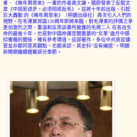
者、《晚年周恩來》一書的作者高文謙，隨即發表了反駁文
章《中国若进步，必须彻底批毛》。這將十年前出版、引起
巨大轟動 的《晚年周恩來》（明鏡出版社）再次引入人們的
視野。在毛澤東冥誕120周年即將來臨，對毛澤東的評價之爭
更加激烈之際，重溫和反思該書所披露的毛周二人 在各自生
命的最後十年、也是對中國命運至關重要的“文革”歲月中錯
綜複雜的關係，確有參考價值。這部著作，多位中共高官儘
管並非都同意其觀點，也都承認，其史料
“没有编造”。明鏡
新聞網繼續選載部分章節。