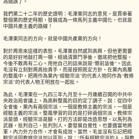
為錯誤了。
我們黨二十二年的歷史證明：毛澤東同志的意見，是貫串著
整個黨的歷史時期，發展成為一條馬列主義中國化，也就是
中國共產主義的路線！
毛澤東同志的方向，就是中國共產黨的方向！
對於周恩來這樣的表態，毛澤東自然感到高興，但他更需要
的是好好地敲打周一頓，經過清算鬥爭後，徹底把他整服，
今後不敢再有二心。用他自己的話來說是“懲前毖後”。因此
毛沒有立刻對周高抬貴手，而是按照既定方針，在黨內高層
的整風中，把周作為黨內“經驗宗派”的代表人物同作為“教條
宗派”的代表人物王明放在一起批。
為此，毛澤東在一九四三年九月至十一月連續召開的中共中
央政治局會議上，為高幹整風的目的定了調子，說：從四中
全會後，黨內有兩個宗派，一個是教條主義的宗派，一個是
經驗主義的宗派。整風學習的目的是打碎兩個宗派，教條宗
派是頭，經驗宗派是腳。打的方法即是改造思想，以馬列為
武器，批判自己，批判別人。要發展自覺性，也要適當地將
軍，內力外力合作，才會有成效。當然，毛並沒有忘記把經
驗宗派同教條宗派加以區別，說：“所有經驗宗派的人，與教