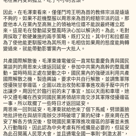
因此，在毛澤東看來，僅僅鬥垮王明為首的教條宗派是遠遠
不夠的，如果不趁機整服以周恩來為首的經驗宗派的話，那
麼他本人在黨內至高無上的領袖地位還不能說最終確立起
來。這是毛在發動延安整風時決心加以解決的。為此，毛對
周採取了軟硬兼施的兩手策略，既打又拉，其中打和拉都是
為了使他能更馴服地為其所用。毛相信如果周的態度能夠轉
變過來，就能帶動影響黨內一大批人。
共產國際解散後，毛澤東連電催促一直常駐重慶負責與國民
黨談判的周恩來火速返回延安，參加中共黨內高幹的整風運
動。當時時局正處在變動之中，國民黨內的強硬派利用共產
國際解散之機，製造輿論，要求中共自行解散，並調集軍隊
侵擾陝甘寧邊區，企圖以政治攻勢和軍事進攻兩手壓中共作
出讓步。周因忙於臨行前的未了事宜，加以天雨和車壞，途
中又遵毛囑在西安同國民黨將領胡宗南交涉其軍隊侵擾邊區
一事，所以耽擱了一些時日才返回延安。
周恩來一回到延安，毛澤東就給他來了個下馬威，劈頭蓋臉
地批評他在與胡宗南辦交涉時破壞了黨的紀律。原來周在西
安了解各方情況後，發現國民黨軍隊進攻邊區的部署並未進
入行動階段，因此認為中央考慮有所戒備是必要的，但延安
為此召開萬人民眾大會，並且通電全國一事則“刺激太甚”，