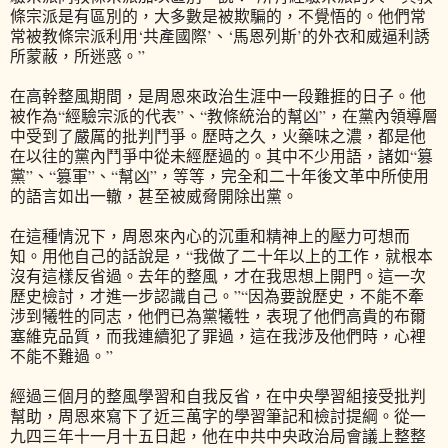
條宗派是有區別的，大多數是被欺騙的，不覺悟的。他們常
常被教條宗派利用‘共產國際’、‘馬恩列斯’的外衣和威逼利誘
所蒙蔽，所迷惑。”
在高幹整風期間，是周恩來政治生涯中一段難捱的日子。他
被作為“經驗宗派的代表”、“教條統治的幫凶”，在黨內領導層
中受到了嚴厲的批判鬥爭。歷時之久，火藥味之濃，都是他
在以往的黨內鬥爭中從未經歷過的。其中不少用語，諸如“篡
黨”、“篡軍”、“幫凶”，等等，完全和二十年後文革中所使用
的語言如出一轍，甚至被威脅開除出黨。
在這種情況下，周恩來內心的沉重和精神上的壓力可想而
知。用他自己的話說是，“我做了二十年以上的工作，就根本
沒有這樣反省過。去年的整風，才在我思想上開門。這一次
歷史檢討，才進一步認識自己。”“因為要說歷史，不能不牽
涉到犧牲的同志，他們已為黨犧牲，表現了他們高貴的布爾
塞維克品質，而我連續犯了罪過，這在我涉及他們時，心裡
不能不難過。”
經過三個月的整風學習和自我反省，在中央學習組接受批判
幫助，周恩來寫下了近三萬字的學習筆記和檢討提綱。從一
九四三年十一月十五日起，他在中共中央政治局會議上整整