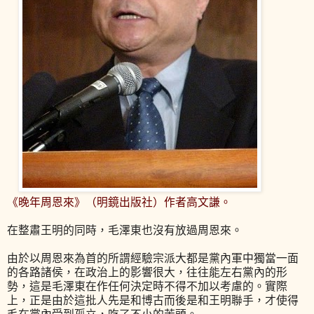
《晚年周恩來》（明鏡出版社）作者
高文謙。
在整肅王明的同時，毛澤東也沒有放過周恩來。
由於以周恩來為首的所謂經驗宗派大都是黨內軍中獨當一面
的各路諸侯，在政治上的影響很大，往往能左右黨內的形
勢，這是毛澤東在作任何決定時不得不加以考慮的。實際
上，正是由於這批人先是和博古而後是和王明聯手，才使得
毛在黨內受到孤立，吃了不小的苦頭。