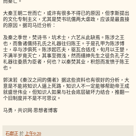
而秦亡。
大秦王朝二世而亡，或许有很多不得已的原因，但李斯提出
的文化专制主义，尤其是焚书坑儒两大虐政，应该是最直接
的原因。据司马迁分析：
及秦之季世，焚诗书，坑术士，六艺从此缺焉。陈涉之王
也，而鲁诸儒持孔氏之礼器往归陈王。于是孔甲为陈涉博
士，卒与涉俱死。陈涉起匹夫，驱瓦合适戌，旬月以王楚，
不满半岁竟灭亡，其事至微浅，然而缙绅先生之徒负孔子之
礼器往委质为臣者，何也？以秦焚其业，积怨而发愤于陈王
也。
郭沫若《秦汉之间的儒者》据这些资料也有很好的分析，大
意是不能将知识人逼上死路，知识人不一定能够帮助帝王成
就盛世伟业，但知识人如果与社会底层破坏力结合，推翻一
个旧制度并不是不可思议。
马勇，共识网·思想者博客
石獻正
於
上午9:20