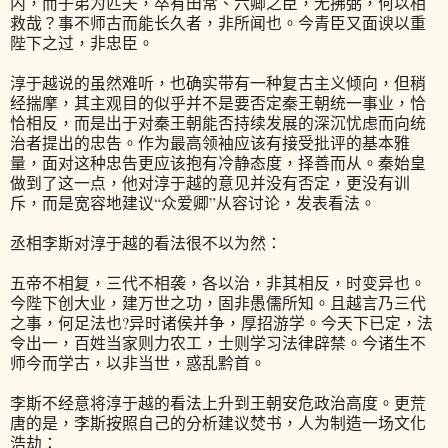
内，而子弟为匹夫，卒有田常、六卿之臣，无拂弼，何以相
救哉？事不师古而能长久者，非所闻也。今青臣又面谀以重
陛下之过，非忠臣。
淳于越说的虽然难听，也确实带有一种复古主义倾向，但稍
经揣摩，其主观目的似乎并不是要否定秦王朝统一事业，恰
恰相反，而是出于对秦王朝能否持续发展的深沉忧虑而向统
治者提出的忠告。作为最高领袖应该有接受批评的基本雅
量，面对这种忠告更应该抱有冷静态度，择善而从。秦始皇
做到了这一点，他对淳于越的意见并没有否定，更没有训
斥，而是宽容地建议“众爱卿”从容讨论，发表看法。
丞相李斯对淳于越的看法很不以为然：
五帝不相复，三代不相袭，各以治，非其相反，时变异也。
今陛下创大业，建万世之功，固非愚儒所知。且越言乃三代
之事，何足法也?异时诸侯并争，厚招游学。今天下已定，法
令出一，百姓当家则力农工，士则学习法律辟禁。今诸生不
师今而学古，以非当世，惑乱黔首。
李斯不经意将淳于越的看法上升到王朝安危政治高度。更荒
唐的是，李斯按照自己的分析建议焚书，人为制造一场文化
浩劫：