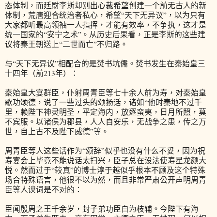
态体制，而廷尉李斯却别出心裁希望创建一个前无古人的新
体制，荒唐迎合统治者私心，希望“天下无异议”，以为只有
大家都听最高领袖一人指挥，才能有效率，不争执，这才是
统一国家的“安宁之术”。从历史后果看，正是李斯的这些建
议将秦王朝送上“二世而亡”不归路。
与“天下无异议”相配合的是焚书坑儒。焚书发生在秦始皇三
十四年（前213年）：
秦始皇大宴群臣，仆射周青臣等七十余人前为寿，对秦始皇
歌功颂德，说了一些过头的颂扬话，诸如“他时秦地不过千
里，赖陛下神灵明圣，平定海内，放逐蛮夷，日月所照，莫
不宾服。以诸侯为郡县，人人自安乐，无战争之患，传之万
世，自上古不及陛下威德”等。
周青臣等人这些话作为“颂辞”似乎也没有什么不妥，因为祝
寿宴会上毕竟不能说话太扫兴，臣子总在设法使寿星龙颜大
悦。然而过于“较真”的博士淳于越似乎根本不顾及这个特殊
场合特殊语言，他很不以为然，而且非常严肃公开声明周青
臣等人谀词是不对的：
臣闻殷周之王千余岁，封子弟功臣自为枝辅。今陛下有海