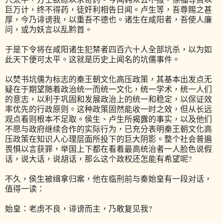
巨万计，终不得药，徒奸利相告日闻。卢生等，吾尊赐之甚
厚，今乃诽谤我，以重吾不德也。诸生在咸阳者，吾使人廉
问，或为妖言以乱黔首。
于是下令将在咸阳诸生犯禁者四百六十人全部坑杀，以为如
此天下便可太平。这就是历史上闻名的坑儒事件。
以焚书坑儒为标志的秦王朝文化高压政策，其基本出发点无
疑在于期望随着政治统一而统一文化，统一学术，统一人们
的意志，以利于巩固和发展政治上的统一和稳定，以保证效
率优先的行政原则。这种政策固然能收一时之效，但从长远
观点看则根本不足取。侯生、卢生所揭露的事实，以及他们
不愿与政府继续合作的实际行为，已充分表明秦王朝文化高
压政策在知识人心理层面所投下的巨大阴影。整个社会普遍
畏惧以言获罪，举国上下都在看着最高统治者一人脸色说假
话，说大话，说胡话，那么这个政权还怎能有希望呢?
不久，侯生被缉拿归案，他在临刑前与秦始皇有一段对话，
值得一读：
始皇：老虏不良，诽谤而主，乃敢复见我?