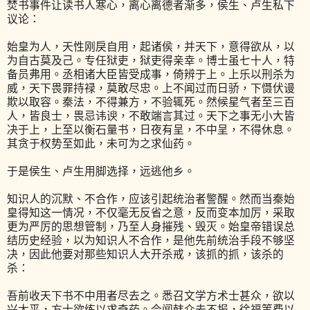
焚书事件让读书人寒心，离心离德者渐多，侯生、卢生私下
议论：
始皇为人，天性刚戾自用，起诸侯，并天下，意得欲从，以
为自古莫及己。专任狱吏，狱吏得亲幸。博士虽七十人，特
备员弗用。丞相诸大臣皆受成事，倚辨于上。上乐以刑杀为
威，天下畏罪持禄，莫敢尽忠。上不闻过而日骄，下慑伏谩
欺以取容。秦法，不得兼方，不验辄死。然候星气者至三百
人，皆良士，畏忌讳谀，不敢端言其过。天下之事无小大皆
决于上，上至以衡石量书，日夜有呈，不中呈，不得休息。
其贪于权势至如此，未可为之求仙药。
于是侯生、卢生用脚选择，远逃他乡。
知识人的沉默、不合作，应该引起统治者警醒。然而当秦始
皇得知这一情况，不仅毫无反省之意，反而变本加厉，采取
更为严厉的思想管制，乃至人身摧残、毁灭。始皇帝错误总
结历史经验，以为知识人不合作，是他先前统治手段不够坚
决，因此他要对那些知识人大开杀戒，该抓的抓，该杀的
杀：
吾前收天下书不中用者尽去之。悉召文学方术士甚众，欲以
兴太平，方士欲练以求奇药。今闻韩众去不报，徐福等费以