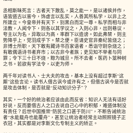
丞相斯昧死言：古者天下散乱，莫之能一，是以诸侯并作，
语皆道古以害今，饰虚言以乱实，人善其所私学，以非上之
所建立。今皇帝并有天下，别黑白而定一尊。私学而相与非
法教，人闻令下，则各以其学议之，入则心非，出则巷议，
夸主以为名，异取以为高，率群下以造谤。如此弗禁，则主
势降乎上，党羽成乎下。禁之便。臣请史官非秦纪皆烧之；
非博士所职，天下敢有藏诗书百家语者，悉诣守尉杂烧之；
有敢偶语诗书者弃市；以古非今者族；吏见知不举者与同
罪；令下三十日不烧，黥为城旦。所不去者，医药卜筮种树
之书。若欲有学法令，以吏为师。
两千年对读书人、士大夫的攻击，基本上没有超过李斯“这
厮”这些言论。读书人借古讽今或许有之，但借古讽今是否就
是攻击体制，是否就是“反动知识分子”？
其实，一个好的统治者应该由此而反省：知识人无法有话好
好说，反而要借古人之口去说自己心中的积郁，难道体制没
有责任？后世中国推崇“防民之口甚于防川”，不断告诫统治
者“水能载舟也能覆舟”，甚至让统治者经常主动照照镜子正
衣冠，其实都是对李斯文化专制主义的矫正。