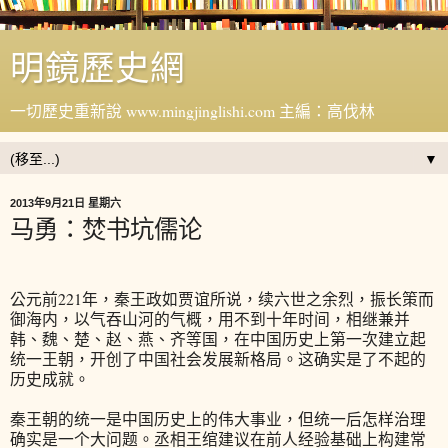
明鏡歷史網
一切歷史重新說 www.mingjinglishi.com 主編：高伐林
▼
2013年9月21日 星期六
马勇：焚书坑儒论
公元前221年，秦王政如贾谊所说，续六世之余烈，振长策而
御海内，以气吞山河的气概，用不到十年时间，相继兼并
韩、魏、楚、赵、燕、齐等国，在中国历史上第一次建立起
统一王朝，开创了中国社会发展新格局。这确实是了不起的
历史成就。
秦王朝的统一是中国历史上的伟大事业，但统一后怎样治理
确实是一个大问题。丞相王绾建议在前人经验基础上构建常