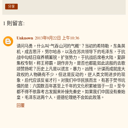
分享
1 則留言:
Unknown
2013年9月22日 上午10:36
请问马勇，什么叫“气吞山河的气概”？当初的希特勒，东条英
机，成吉思汗，努尔哈赤，以及在苏共领导下的毛泽东，于抗
战中勾结日寇养精蓄锐，扩张势力，于抗战后席卷大陆，复辟
集权专制，称王称霸，胡作非为，是否也都能如此这般的去歌
颂赞扬呢？历史上凡是以谎言，暴力，凶残，计谋而成就庞大
政权的人物确有不少，但这是反动的，逆人类文明进步的现
象，后代应该反省才行。对我们中华民族而言，有甚于焚书坑
儒的是：六国数百年甚至上千年的文化积累被毁于一旦。至今
都不得不依靠考古发掘来补接先秦史。如果我们中国没有秦始
皇，毛泽东这两个人，道德伦理绝不会如此败落。
回覆