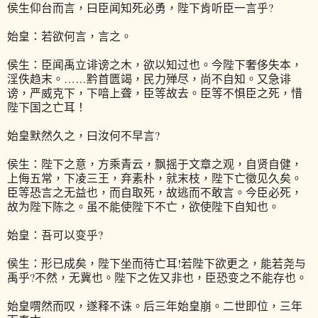
侯生仰台而言，曰臣闻知死必勇，陛下肯听臣一言乎?
始皇：若欲何言，言之。
侯生：臣闻禹立诽谤之木，欲以知过也。今陛下奢侈失本，
淫佚趋末。……黔首匮竭，民力殚尽，尚不自知。又急诽
谤，严威克下，下喑上聋，臣等故去。臣等不惧臣之死，惜
陛下国之亡耳！
始皇默然久之，曰汝何不早言?
侯生：陛下之意，方乘青云，飘摇于文章之观，自贤自健，
上侮五常，下凌三王，弃素朴，就末枝，陛下亡徵见久矣。
臣等恐言之无益也，而自取死，故逃而不敢言。今臣必死，
故为陛下陈之。虽不能使陛下不亡，欲使陛下自知也。
始皇：吾可以变乎?
侯生：形已成矣，陛下坐而待亡耳!若陛下欲更之，能若尧与
禹乎?不然，无冀也。陛下之佐又非也，臣恐变之不能存也。
始皇喟然而叹，遂释不诛。后三年始皇崩。二世即位，三年