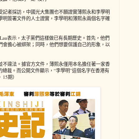
受記者採訪，中國光大集團也不願證實薄熙永和李學明
學明簽署文件的人士證實，李學明和薄熙永兩個名字確
y Lau表示，太子黨們這樣做已有長期歷史。首先，他們
們會擔心被綁架；同時，他們想要保護自己的形象，以
並不違法。據官方文件，薄熙永僅用本名擔任著一家香
的總裁。而公開文件顯示，“李學明”這個名字在香港有
15期）