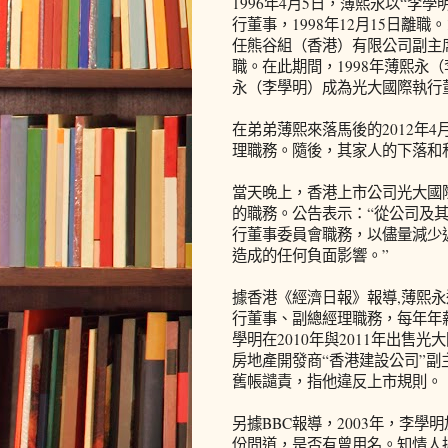
1996年4月5日，薄熙永以“
行董事，1998年12月15日離職
任熊谷組（香港）有限公司副主席
職。在此期間，1998年薄熙永（
永（李學明）成為光大國際執行
在弟弟薄熙來落馬後的2012年
理職務。隨後，其家人的下落和
當天晚上，香港上市公司光大國
的職務。公告表示：“從公司及
行董事委員會職務，以儘量減少
造成的任何負面影響。”
據香港《經濟日報》報導,薄熙永
行董事、副總經理職務，每年年薪
學明在2010年與2011年出售光
房地產開發商“香港建設公司”
舊帳譴責，指他違反上市規則。
另據BBC報導，2003年，李
份問道，是否有曾用名。知情人