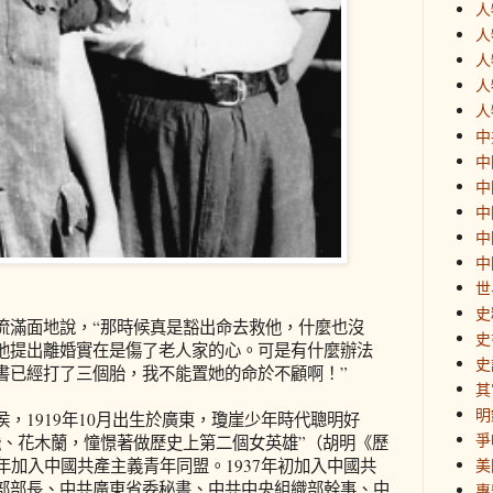
人
人
人
人
人
中
中
中
中
中
中
世
史
流滿面地說，“那時候真是豁出命去救他，什麼也沒
史
他提出離婚實在是傷了老人家的心。可是有什麼辦法
史
書已經打了三個胎，我不能置她的命於不顧啊！”
其
明
，1919年10月出生於廣東，瓊崖少年時代聰明好
爭
飛、花木蘭，憧憬著做歷史上第二個女英雄”（胡明《歷
年加入中國共產主義青年同盟。1937年初加入中國共
美
部部長、中共廣東省委秘書、中共中央組織部幹事、中
專