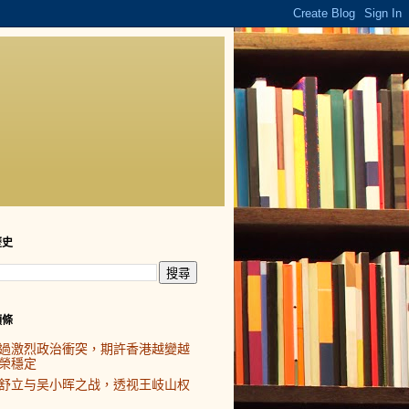
歷史
頭條
過激烈政治衝突，期許香港越變越
榮穩定
舒立与吴小晖之战，透视王岐山权