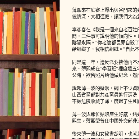
薄熙來在庭審上爆出與谷開來的
儷情深，大相徑庭，讓我們大為
李彥春在《我是一個來自老百姓
間，三件事可說明他的傾向性。1
陰陽永隔。“你老婆都畏罪自殺了
給組織了，我相信組織。”自此
同是這一年，造反派要挾他再不
來、薄熙成在“學習班”裡度過五年
父時，欲留照片給他做紀念，然
說起薄一波的婚姻，網上不少資料
山西省黨部對共產黨員進行清洗
不顧危險收藏了薄，度過了生死
薄一波與那位姑娘產生好感，結
熙瑩。薄熙瑩曾任中國外交部非
後來薄一波和女秘書胡明，也就