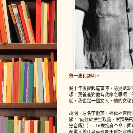
薄一波和胡明。
幾十年後提起這事時，前妻還淚
想。我爸爸對他有救命之恩啊！
呢，我也是一個女人，他的女秘
胡明，原名李瓊英，祖籍福建閩侯
學。“向往於捨生取義，崇拜岳
史自傳》）。16歲投身革命，同
產黨。曾任廣東省青年群社宣傳