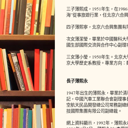
三子薄熙成，1951年生，在198
海”從事旅遊行業，任北京六合
四子薄熙寧，北京六合興集團有
次女薄潔瑩，畢業於中國醫科大學
國生部國際交流與合作中心副理
三女薄小瑩，1950年生。北京
京大學歷史系教授。專業方向：
長子薄熙永
1947年出生的薄熙永，畢業於
記，中國汽車工業聯合會副理事
空航天民品開發總公司常務副總
技國際集團有限公司副總裁。
網上資料顯示，1992年，薄熙