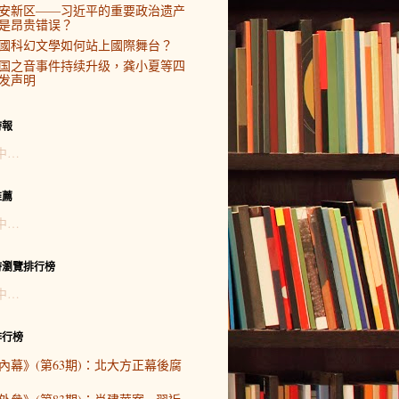
安新区——习近平的重要政治遗产
是昂贵错误？
國科幻文學如何站上國際舞台？
国之音事件持续升级，龚小夏等四
发声明
時報
中…
推薦
中…
時瀏覽排行榜
中…
排行榜
內幕》(第63期)：北大方正幕後腐