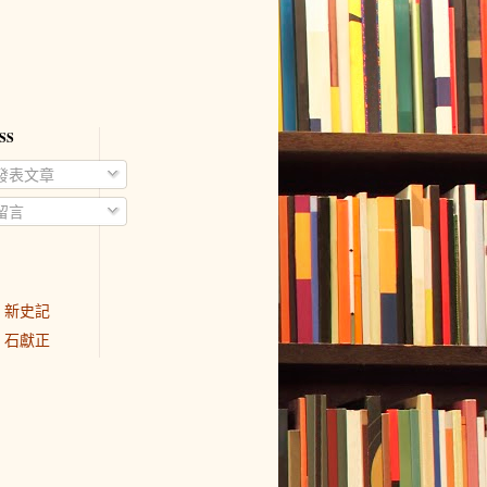
SS
發表文章
留言
新史記
石獻正