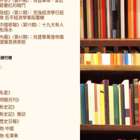
外參》(第83期)：肖建華案 - 習近
曾慶紅的暗鬥
政經》(第21期)：克強經濟學已經
敗 近平經濟學重蹈覆轍
中國密報》(第55期)：十九大有人
船落水
內幕》(第62期)：肖建華萬億帝國
國權貴俱樂部
書排行榜
中…
名星》
明鏡月刊》
新史記》
新史記》專訪
歷史日報》
物·中國
物·毛澤東