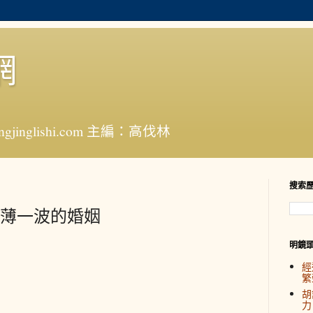
網
jinglishi.com 主編：高伐林
搜索
薄一波的婚姻
明鏡
經
繁
胡
力