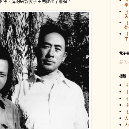
《
胎時，薄的結髮妻子主動提出了離婚。
平
《
失
《
翻
《
中
電子
載入
標籤
《
《
《
《
《
人
人