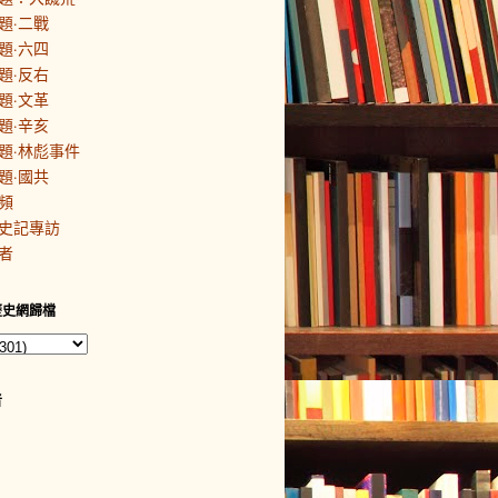
題·二戰
題·六四
題·反右
題·文革
題·辛亥
題·林彪事件
題·國共
頻
史記專訪
者
歷史網歸檔
者