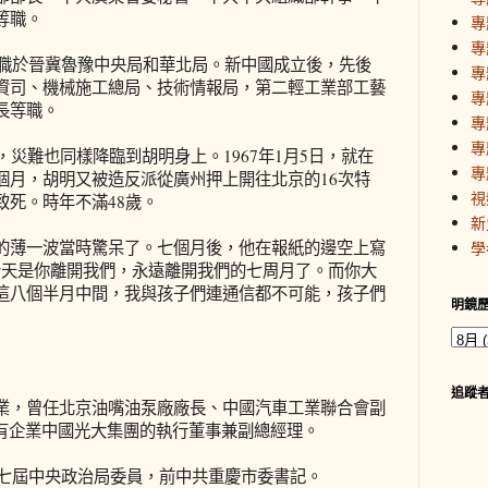
等職。
專
專
任職於晉冀魯豫中央局和華北局。新中國成立後，先後
專
資司、機械施工總局、技術情報局，第二輕工業部工藝
專
長等職。
專
專
，災難也同樣降臨到胡明身上。1967年1月5日，就在
專
個月，胡明又被造反派從廣州押上開往北京的16次特
視
致死。時年不滿48歲。
新
的薄一波當時驚呆了。七個月後，他在報紙的邊空上寫
學
今天是你離開我們，永遠離開我們的七周月了。而你大
這八個半月中間，我與孩子們連通信都不可能，孩子們
明鏡
追蹤
業，曾任北京油嘴油泵廠廠長、中國汽車工業聯合會副
國有企業中國光大集團的執行董事兼副總經理。
十七屆中央政治局委員，前中共重慶市委書記。