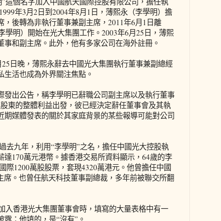
李學明”這個名字加入中國航天國際控股有限公司，擔任執
。1999年3月2日到2004年8月1日，薄熙永（李學明）擔
，後轉為非執行董事兼副主席，2011年6月1日離
李學明）開始在光大集團工作。2003年6月25日，薄熙
董事和副主席。此外，他有多家公司在海外註冊。
4月25日晚，薄熙永辭去中國光大集團執行董事兼副總經
私生活也成為外界關注焦點。
際發出公告，稱李學明已辭職公司副主席以及執行董事
其股東的整體利益出發，彼已經決定辭任董事會及其執
近期媒體發表的關於其家庭背景的某些報導可能對公司
過去九年，利用“李學明”之名，擔任中國光大控股執
達170萬元港幣。據香港交易所資料顯示，64歲的李
大國際1200萬股股票，套現4320萬港元。他曾擔任中國
副主席。也曾任航天科技董事副總裁，多年前被聯交所翻
學明加入香港光大集團董事會時，填寫的大量表格中有一
披露：他填的，是“沒有”。