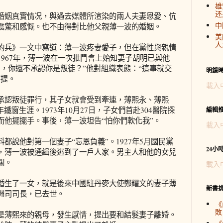
雄
还
婚姻真實情况，與過去媒體所渲染的兩人夫妻恩愛、伉
中
震驚和感慨。也不由得對比他父親薄一波的婚姻。
美
人
的兵》一文中寫道：薄一波疼妻愛子，但在黨性與親情
967年，薄一波在一次批鬥會上始知妻子胡明已與他
，你還不承認你是叛徒？”他對組織表態：“這事就交
明鏡
不提。
載入
承認叛徒罪行，其子女就會受到牽連，薄熙永、薄熙
鐵窗生涯。1973年10月27日，子女們首赴304醫院探
編輯
而他擺擺手。事後，薄一波坦告“怕你們軟化我”。
載入
都說他對第一個妻子“忘恩負義”。1927年5月國民黨
24小
，薄一波被通緝後逃到了一戶人家。男主人和他的女兒
關。
載入
婚生了一女，就是後來中國駐丹麥大使鄭耀文的妻子薄
新書
洲司司長，已去世。
《
敗
是薄熙來的親母，發生感情，提出要和結髮妻子離婚。