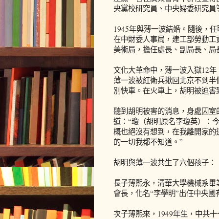
央黨校研究員、中央婦委研究員
1945年與薄一波結婚。隨後，
在中財委人事局，建工部勞動工
美術局，擔任處長、副局長、局
文化大革命中，薄一波入獄12年
薄一波被紅衛兵揪回北京不到半
別快車。在火車上，胡明被迫害
聽到胡明被害的消息，身處囚室
道：“瓊（胡明原名李瓊英）：
概也絕沒有想到，在我離開家的
的一切我都不知道。”
胡明與薄一波共生了六個孩子：
長子薄熙永，清華大學機械系畢
會長，化名“李學明”出任中央
次子薄熙來，1949年生，中共