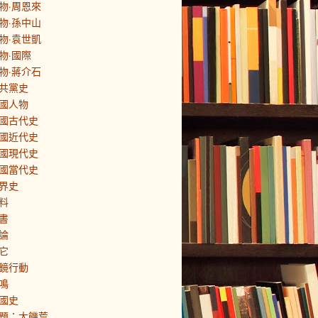
物·周恩來
物·孫中山
物·袁世凱
物·國際
物·蔣介石
共黨史
國人物
國古代史
國近代史
國現代史
國當代史
界史
料
書
論
它
鏡行動
鳴
國史
題：大饑荒