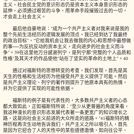
主义，社会民主党的意识形态仍是资本主义本身意识形态的
延伸，必须通过艰苦的斗争，用革命手段摧毁过去的一切，
才会走上社会主义。
最后他自豪地说："成为一个共产主义者对我来说是我的
整个先前生活经历的逻辑发展的顶点，我已经到达了我最终
的政治目标"，"它给我机会让我去做我的内心和思想中最想做
的事──为反抗反动的资本主义，走向进步的社会主义而斗
争"。39在这里他万分感谢列宁，是列宁那"完整的个人品质和
性格"及其天才的作品使他"站在了坚实的革命的土地上"。40
通过对福斯特的思想转变的考查，我们发现，首先是其
天生的性格和生活经历为他接受共产主义提供了可能。然后
是共产主义理论、列宁的著作则提升了他原本具有的热情，
并为它提供了实现的可能性依据。
福斯特的例子是有代表性的，大多数共产主义者的心态
都大致如此，正如福斯特所说："至少从更普遍的角度来看，
我这种漫长的意识形态发展代表著一条更宽广的知识增长之
路，这是向社会主义前进的大众所走的道路。"41福斯特的精
神历程再次生动地告诉我们，共产主义之所以吸引人，首先
是因为它迎合了人的天性中的某些道德激情，如向往公平、