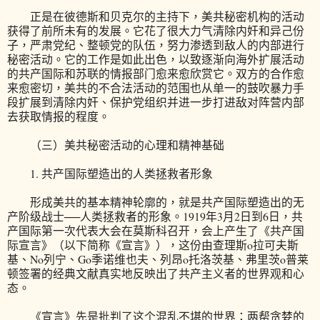
正是在彼德斯和贝克尔的主持下，美共秘密机构的活动
获得了前所未有的发展。它花了很大力气清除内奸和异己份
子，严肃党纪、整顿党的队伍，努力渗透到敌人的内部进行
秘密活动。它的工作是如此出色，以致逐渐向海外扩展活动
的共产国际和苏联的情报部门愈来愈欣赏它。双方的合作愈
来愈密切，美共的不合法活动的范围也从单一的鼓吹暴力手
段扩展到清除内奸、保护党组织并进一步打进敌对阵营内部
去获取情报的程度。
（三）美共秘密活动的心理和精神基础
1. 共产国际塑造出的人类拯救者形象
形成美共的基本精神轮廓的，就是共产国际塑造出的无
产阶级战士──人类拯救者的形象。1919年3月2日到6日，共
产国际第一次代表大会在莫斯科召开，会上产生了《共产国
际宣言》（以下简称《宣言》），这份由查理斯o拉可夫斯
基、No列宁、Go季诺维也夫、列昂o托洛茨基、弗里茨o普莱
顿签署的经典文献真实地反映出了共产主义者的世界观和心
态。
《宣言》先是批判了这个混乱不堪的世界：两帮贪婪的