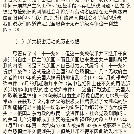
中间开展共产主义工作。"这些手段不存在道德问题，因为"道
德是为摧毁旧的剥削社会和将所有劳动者团结在无产阶级周
围而服务的。""我们批判所有脱离人类社会和阶级的道德……
我们说我们的道德是完全服务于无产阶级斗争这一利益
的。"28
（二）美共秘密活动的历史依据
尽管有了《二十一条》，但这一条款似乎并不适用于向
来崇尚自由、民主的美国，而且美国也未发生共产国际所预
测的内战。可是不久美国人自己就为美共履行《二十一条》
提供了条件：这就是席卷全国的赤色恐惧症。几个无政府主
义者将1919年的美国人搞得精神错乱，如1919年4月的邮寄炸
弹事件，6月的几起爆炸事件（其中包括刚上任不久的司法部
长米切尔o帕尔默的住宅被炸事件）。这些行为激起了美国人
的歇斯底里情绪 。29向来以自由主义形象自居的帕尔默一反
常态，在获取了政府和大众的积极支持后发动了大规模的镇
压和逮捕行动。他将一切激进的疯狂行为都算在了赤色份子
头上，俄国与东南欧的移民、激进团体、社会党及刚刚成立
的美国共产党等都成了主要的逮捕和驱逐的对象。从1919年
11月到1920年夏，大约有5,000人被捕和500多人被驱逐。虽然
赤色恐惧症不久便消失了，但美共却不得不因此转入地下。