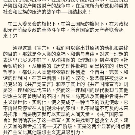
产阶级和资产阶级财产的战争中，在反抗所有形式和种类的
社会和民族的压迫的战争中──团结起来！
在工人委员会的旗帜下，在第三国际的旗帜下，在为政权
和无产阶级专政的革命斗争中，所有国家的无产者联合起
来！37
通观这篇《宣言》，我们可以察出其原初的动机和最终
的目的，那就是全人类的幸福、和谐与自由。对这一理想的
表达早已屡见不鲜了，从柏拉图的《理想国》到卢梭的《社
会契约论》，从康德的《历史理性批判》到黑格尔的《历史
哲学》，都认为人类能够依靠理性创造一个自由、完美、和
谐的理想国，在其中剥削、压迫、奴役、邪恶都将被消灭。
马克思的《共产党宣言》和基于其上的《共产国际宣言》则
是这一理想的现代表达。然而这一理想国的现代板却与其他
理想主义有著明显的不同。首先，马克思及其拥护者将共产
主义现世化、实践化，使之变成了一种当下的历史使命，它
不再是只停留在人们观念中的梦想，也不是遥不可及的未来
乌托邦，而是明天就可以实现的人间天堂。《共产国际宣
言》就明确表达了这一愿望。其次是找到了拯救全人类、建
立天堂的现世担当者──无产阶级。正是这两个显著的特点使
共产主义比其他理想主义更具吸引力。