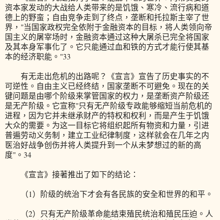
资本家发动的大战给人类带来的是饥饿、寒冷、流行病和道
德上的野蛮；自由竞争走到了终点，垄断和托拉斯主宰了世
界，"当国家政权完全依附于金融资本的目标，将人类领向帝
国主义的屠宰场时，金融资本通过这种大屠杀已完全将国家
及其本身军事化了。它只能通过血和铁的方式才能行使其基
本的经济职能。"33
有无走出危机的出路呢？《宣言》宣告了历史事实的不
可逆性。自由主义已经终结，国家垄断不可避免。现在的关
键问题是由哪个阶级来掌管国家的权力，是垄断资产阶级还
是无产阶级。它宣称"只有无产阶级专政能够缩短当前危机的
进程，因为它并未继承财产的特权和权利，而是产生于饥饿
大众的需要。为这一目标它将组织起所有物资和力量，引进
普遍劳动义务制，建立工业纪律制度，这样就会在几年之内
医治好战争创伤并将人类提升到一个从未梦想过的新的高
度"。34
《宣言》接著推出了如下的结论：
（1）阶级的统治下才会有各民族的安全和世界的和平。
（2）只有无产阶级革命能结束殖民统治和殖民压迫。人