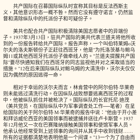
共产国际在召募国际纵队时宣称其目标是反法西斯主
义，其他意识形态一概不咎。然而它没有遵守诺言，仍然监
督和清除纵队中的托派份子和可疑份子。
美共也配合共产国际积极清除美国志愿者中的异端份
子。1937年3月13日，驻共产国际的美共代表兰道夫将他所收
到的一份报告转给共产国际。报告声称，一个叫伯特莱姆o沃
尔夫的洛夫斯顿份子正赶往西班牙，他是"为托洛茨基与鲍乌
姆11或其他西班牙托派份子做牵线人的。"兰道夫提醒共产国
际"要尽快通知我们在西班牙的同志监视他并对之采取适当的
措施。"12在后来国际纵队对鲍乌姆的大清洗中，沃尔夫仅仅
因为偶然的原因逃得一命。
相对于幸运的沃尔夫而言，林肯营中的阿尔伯特·华莱奇
则未能逃过清洗行动。在因纵队战败想要逃离西班牙的过程
中，他被纵队抓住并被枪决了。国际纵队的长官托尼·迪茂
（美共党员，在国际纵队中为军事调查处工作──笔者）在呈
给国际的关于阿尔伯特·M·华莱奇的报告中说："他由于开小差
和拜访威伦西亚的美国领事而被逮捕并送往卢卡斯营。1937
年12月他又一次在巴赛隆纳接触美国领事和使馆军事人员。
他承认他经常受到上述领事的询问并从其手中收到钱财……
所有的证据都清楚地表明他是一个间谍。"13一个为了自由而