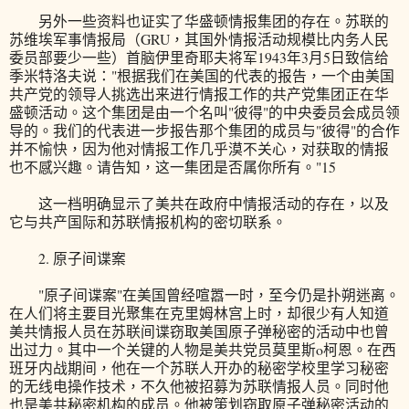
另外一些资料也证实了华盛顿情报集团的存在。苏联的
苏维埃军事情报局（GRU，其国外情报活动规模比内务人民
委员部要少一些）首脑伊里奇耶夫将军1943年3月5日致信给
季米特洛夫说："根据我们在美国的代表的报告，一个由美国
共产党的领导人挑选出来进行情报工作的共产党集团正在华
盛顿活动。这个集团是由一个名叫"彼得"的中央委员会成员领
导的。我们的代表进一步报告那个集团的成员与"彼得"的合作
并不愉快，因为他对情报工作几乎漠不关心，对获取的情报
也不感兴趣。请告知，这一集团是否属你所有。"15
这一档明确显示了美共在政府中情报活动的存在，以及
它与共产国际和苏联情报机构的密切联系。
2. 原子间谍案
"原子间谍案"在美国曾经喧嚣一时，至今仍是扑朔迷离。
在人们将主要目光聚集在克里姆林宫上时，却很少有人知道
美共情报人员在苏联间谍窃取美国原子弹秘密的活动中也曾
出过力。其中一个关键的人物是美共党员莫里斯o柯恩。在西
班牙内战期间，他在一个苏联人开办的秘密学校里学习秘密
的无线电操作技术，不久他被招募为苏联情报人员。同时他
也是美共秘密机构的成员。他被策划窃取原子弹秘密活动的