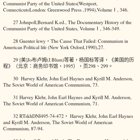
Communist Party of the United States(Westport,
ConnecticutoLondon: Greenwood Press ,1994),VolumeⅠ, 346.
27 Johnpoll,Bernard K.ed., The Documentary History of the
Communist Party of the United States, VolumeⅠ, 346-349.
28 Guenter lewy，The Cause That Failed: Communism in
American Political life (New York Oxford,1990),27.
29 [美]Jo布卢姆(J.Blum)等著，杨国标等译，《美国的历
程》（北京：商务印书馆，1995），页298、299。
30 Harvey Klehr, John Earl Haynes and Kyrill M. Anderson,
The Soviet World of American Communism, 73.
31 Harvey Klehr, John Earl Haynes and Kyrill M. Anderson,
The Soviet World of American Communism, 71.
32 RTskhDNI495-74-472， Harvey Klehr, John Earl Haynes
and Kyrill M. Anderson, The Soviet World of American
Communism, 87-94.