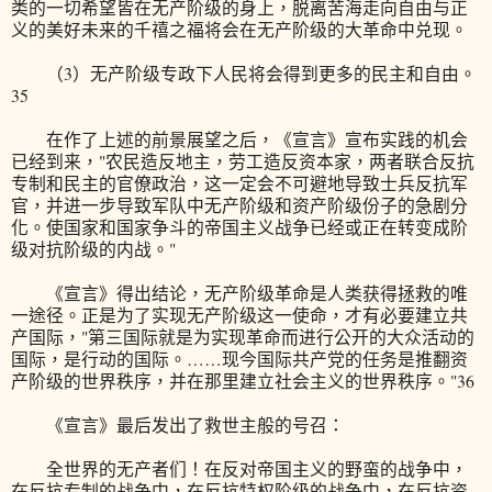
类的一切希望皆在无产阶级的身上，脱离苦海走向自由与正
义的美好未来的千禧之福将会在无产阶级的大革命中兑现。
（3）无产阶级专政下人民将会得到更多的民主和自由。
35
在作了上述的前景展望之后，《宣言》宣布实践的机会
已经到来，"农民造反地主，劳工造反资本家，两者联合反抗
专制和民主的官僚政治，这一定会不可避地导致士兵反抗军
官，并进一步导致军队中无产阶级和资产阶级份子的急剧分
化。使国家和国家争斗的帝国主义战争已经或正在转变成阶
级对抗阶级的内战。"
《宣言》得出结论，无产阶级革命是人类获得拯救的唯
一途径。正是为了实现无产阶级这一使命，才有必要建立共
产国际，"第三国际就是为实现革命而进行公开的大众活动的
国际，是行动的国际。……现今国际共产党的任务是推翻资
产阶级的世界秩序，并在那里建立社会主义的世界秩序。"36
《宣言》最后发出了救世主般的号召：
全世界的无产者们！在反对帝国主义的野蛮的战争中，
在反抗专制的战争中，在反抗特权阶级的战争中，在反抗资