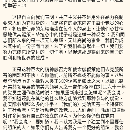
相举著。43
这段自白向我们表明，共产主义并不是用外在暴力强制
要求人们为它献身的，而是将它的要求内置于每个党员的心
中，将历史使命的荣耀浇灌在每个人的身上，让他们心甘情
愿地供其驱策。萨拉心中的鞭子就是这样一种观念 ：我和同
志们所从事的是一项无比荣耀、无比高尚的事业，我们为成
为其中的一份子而自豪。为了它我们愿意献出一切，我们要
努力完成它所交付的一切任务，以促进那即将到来的革命的
胜利和新世界的建成。
正是这种巨大的精神感召力和使命感鞭策他们去克服所
有的困难和不快，去做他们之前所不愿或不能做的事。这种
参与创造历史、挽救人类正义的诱惑是如此之大，以致已离
开美共领导层的前美共领导人之一吉尔o格林在对其六十一年
的党员生涯作总结时说："如果重新来过会怎样呢？我会说，
我不知道还能在其他的甚么地方能够找到那种参与的感觉，
能实际参加那么多的斗争。（我们的）党确实有一个特征区
别于社会党，它是行动者的政党……人们会问："我们知道你
对许多问题有自己的独立的观点。为什么你仍留在党内
呢？"我会说，" 要知道，我不认为我是一个独立到不需要任
何组织的人。如果你们有人告诉我有一个更好的组织，我会