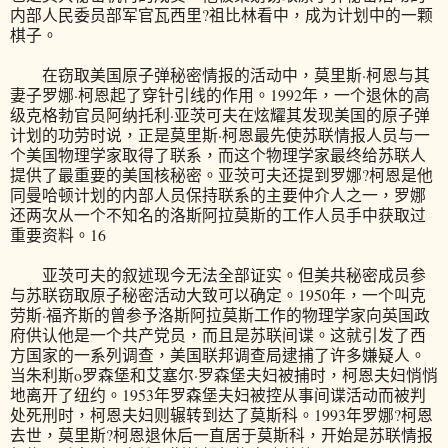
内部人民委员部军官瓦西里?祖比林看中，成为计划中的一颗
棋子。
在窃取美国原子弹秘密情报的活动中，莫里斯·柯恩与其
妻子罗娜·柯恩起了穿针引线的作用。1992年，一个退休的高
级克格勃官员阿纳托利·亚茨可夫在炫耀其发现美国的原子弹
计划的功劳时说，正是莫里斯·柯恩最先使苏联情报人员与一
个美国物理学家取得了联系，而这个物理学家最终给苏联人
提供了最重要的美国核秘密。亚茨可夫还提到罗娜?柯恩是他
同曼哈顿计划的内部人员保持联系的主要仲介人之一，罗娜
还两次从一个不知名的洛斯阿拉莫斯的工作人员手中获取过
重要资料。16
亚茨可夫的叙述现今无法全部证实。但美共秘密成员参
与苏联窃取原子秘密活动大致可以确定。1950年，一个叫克
劳斯·福齐斯的曾参予洛斯阿拉莫斯工作的物理学家向英国政
府供认他是一个共产党员，而且是苏联间谍。这就引发了西
方国家的一系列调查，美国联邦调查局逮捕了许多嫌疑人。
当朱利斯o罗森堡和艾塞尔·罗森堡夫妇被捕时，柯恩夫妇悄悄
地离开了纽约。1953年罗森堡夫妇被控从事间谍活动而被判
处死刑时，柯恩夫妇则辗转到达了莫斯科。1993年罗娜?柯恩
去世，莫里斯?柯恩退休后一直居于莫斯科，开始是苏联情报