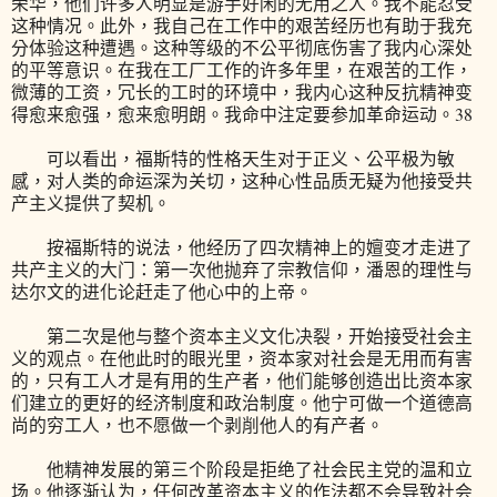
荣华，他们许多人明显是游手好闲的无用之人。我不能忍受
这种情况。此外，我自己在工作中的艰苦经历也有助于我充
分体验这种遭遇。这种等级的不公平彻底伤害了我内心深处
的平等意识。在我在工厂工作的许多年里，在艰苦的工作，
微薄的工资，冗长的工时的环境中，我内心这种反抗精神变
得愈来愈强，愈来愈明朗。我命中注定要参加革命运动。38
可以看出，福斯特的性格天生对于正义、公平极为敏
感，对人类的命运深为关切，这种心性品质无疑为他接受共
产主义提供了契机。
按福斯特的说法，他经历了四次精神上的嬗变才走进了
共产主义的大门：第一次他抛弃了宗教信仰，潘恩的理性与
达尔文的进化论赶走了他心中的上帝。
第二次是他与整个资本主义文化决裂，开始接受社会主
义的观点。在他此时的眼光里，资本家对社会是无用而有害
的，只有工人才是有用的生产者，他们能够创造出比资本家
们建立的更好的经济制度和政治制度。他宁可做一个道德高
尚的穷工人，也不愿做一个剥削他人的有产者。
他精神发展的第三个阶段是拒绝了社会民主党的温和立
场。他逐渐认为，任何改革资本主义的作法都不会导致社会