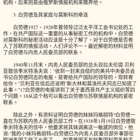
机构，后来则是由俄罗斯情报机构来赡养他。
3. 白劳德及其家庭与莫斯科的牵连
白劳德1927、1928年曾领导过泛太平洋工会书记处的工
作，在共产国际这一重要的从事秘密工作的机构中，白劳德
对莫斯科的秘密活动应该是十分了解了，对于白劳德是否卷
入了苏联的情报活动，人们评论不一。最近解密的材料显明
了白劳德与内务人民委员部的联系。
1940年11月末，内务人民委员部的总头目拉夫伦提·贝利
亚致信季米特洛夫说："收到一封来自纽约的美共中央委员会
书记白劳德同志的电报，是寄给共产国际的领导的，现转寄
给你。"贝利亚在信后还说明"斯大林和莫洛托夫同志已知道了
此事。"17白劳德的电报讲到了关于墨西哥共产主义组织等四
个问题。18从这个档可以看出白劳德与苏联情报机构的紧密
联系。
除此之外，有资料证明白劳德的妹妹玛格丽特?白劳德一
直在为苏联内务人民委员部工作。在1938年1月19日白劳德致
季米特洛夫的信中，他要求将其妹调离这一敏感的岗位，他
说:"我的小妹玛格丽特o白劳德已为内务人民委员部外事部在
欧洲各国工作了七年了……如果美国不友好集团利用各种手