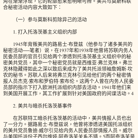
角在渐渐浮现，它的轮廓愈来愈明晰可辨。美共与莫斯科联
合秘密活动内容大致如下：
（一）参与莫斯科剪除异己的活动
1. 打入托洛茨基主义组织内部
1945年背叛美共的路易士·布登兹（他参与了诸多美共的
秘密活动──笔者）说，在1937年和1938年他曾将苏联内务人
民委员部的官员引见给两个渗透到托洛茨基主义组织中的秘
密美共党员，其中一个秘密党员就是西维亚·弗兰克林。弗兰
克林隐藏得如此之深以致后来成为了美共托派领袖詹姆斯·坎
农的秘书。苏联人后来将弗兰克林引见给他们的两个秘密情
报人员杰克·索布和罗伯特·索布伦。这两个人曾在内务人民委
员部的指示下打入欧洲托派组织内部去活动。1941年他们来
到美国开展工作，其工作扩展到针对美国政府的间谍活动。4
2. 美共与暗杀托洛茨基事件
在苏联特工暗杀托洛茨基的活动中，美共情报人员也出
了一分力。据路易士·布登兹说，他曾将渗透进美国托派组织
的美共党员鲁迪·威尔引见给内务人民委员部情报人员。威尔
与美国托派份子西尔维娅·阿奇洛芙关系不错。5而阿奇洛芙是