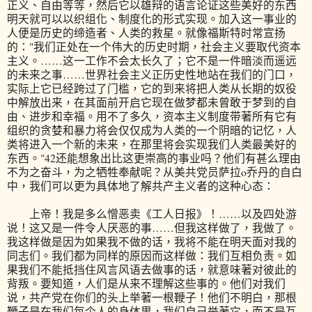
正义、自由等等，然后它以雄辩的语言论证这些美好的东西
明天就可以以织组化、制度化的形式实现。加入这一事业的
人便是历史的缔造者、人类的救星。就像福斯特时常宣扬
的："我们正处在一个伟大的历史时期，社会主义要取代资本
主义。……这一工作不会太长久了；它不是一件暗淡而遥远
的未来之事……世界社会主义正历史性地站在我们的门口，
实际上它已经跨过了门槛，它的到来将把人类从长期的奴役
中解放出来，在其面前开启它现在做梦都未曾敢于梦到的自
由、进步和幸福。用不了多久，资本主义制度带著所有它有
组织的贪婪和暴力将会仅仅成为人类的一个阴暗的记忆，人
类将进入一个新的未来，在那里将会实现我们人类最美好的
东西。"42还能想象出比这更崇高的事业吗？他们有甚么理由
不为之奋斗，为之牺牲奉献呢？从美共党员萨拉o乔丹的自白
中，我们可以更为具体地了解共产主义者的这种心态：
上帝！我是多么憎恶卖《工人日报》！……以及四处游
说！这又是一件令人厌恶的事……但我这样做了，我做了。
我这样做是因为如果我不做的话，我将不能在明天面对我的
同志们。我们都为同样的原因而这样做：我们互相负责。如
果我们不能抵挡住风言风语去做事的话，就意味著对彼此的
背叛。要知道，人们是从来不理解这些事的。他们对我们
说，共产党在你们的头上举著一根鞭子！他们不明白，那根
鞭子是在我们每个人的身体里，我们自己举著它，而不是互