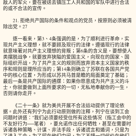
敌人的军火，要在被送去镇压工人共和国的军队中进行合法
的或不合法的宣传。
21. 拒绝共产国际的条件和观点的党员，按原则必须被清
除出党。27
逐一看来，第3、4条强调的是，为了顺利进行革命，实
现共产主义理想，就不要顾及现行的法律。遵循现行的法律
就意味著对共产主义理想的背叛；第6条的含义是，要想使人
类摆脱战争，就要放弃狭隘的爱国主义，向现在的国家、国
际组织开战，为了共产主义的规则而放弃资本主义国家的秩
序和规则是理所应当的；第14条则确立了苏联在各国共产党
中的核心位置，为形成以苏共马首是瞻的局面奠定了基础；
最后一条是共产国际的通牒：如果你愿意成为共产主义的斗
士，你就要做到上面所要求的一切，无私地奉献你的一生，
否则请你走开。
《二十一条》就为美共开展不合法运动提供了理论依
据。此外还有列宁为此行动原则做的注释，列宁在谈到工会
问题时讲道："我们必须要经受住所有这些情况（指工会中的
不友好行为──笔者），要允诺作出任何牺牲，甚至在需要时
诉诸各种策略、计谋、非法手段，诉诸谎言和遁词，只是为
了进入工会，为了留在他们中间，为了不惜一切代价在他们