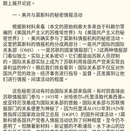
题上展开论述。
一、美共与莫斯科的秘密情报活动
根据新材料来看（本文的原始档案大多来自于科赖尔等
编的《美国共产主义的苏维埃世界》与《美国共产主义的秘
密世界》），美共确实参与了莫斯科情报机构的秘密活动。
这里把莫斯科的情报机构分成两部分：一是共产国际的国际
关系部（OMS），一是苏联的国家情报部门。2这两种情报部
门看似独立，实际上关系密切。它们都是由苏联人员控制
的。国际关系部实际上成为了苏联利用各国共产党来实现自
身利益的仲介。随后我们将会看到，国际关系部不仅反对外
国共产党的政治、经济事务进行指导、监督，还发展到让他
们进行情报、间谍活动的程度。
这些秘密活动有时由国际关系部来指挥，有时则直接由
苏联情报部门参与。1935年，米哈依尔o托里泽取代奥西普o
皮亚特尼茨基成为国际关系部的首脑，国际关系部与苏联情
报部门的关系便更为神秘了，因为托里泽从1921年到1929年
曾指挥过国家政治保卫总局（OGPU）的国外间谍活动。3莫
斯科使各国共产党卷入情报活动达到了何种程度，至今仍不
甚明了。但随著新材料、新证据的不断涌现，水下冰山的边