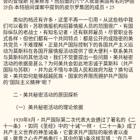
会的查理斯·克莱默等。而后面的六个人就是美国有名的伊丽
沙白·本特丽间谍案中提到的皮尔罗集团的成员。25
类似的档还有许多，这里不再一一引用。从这些档中我
们可以看到，苏联情报机构招募情报人员的范围很广，有国
际纵队的老战士，有知名记者，还有联邦雇员。尽管职业各
式各样，但他们都有一个共同特点：都是公开的或隐密的美
共党员。不难理解，正是共产国际控制下的各国共产主义运
动为莫斯科在各国开展情报活动提供了很大便利。联系美共
与莫斯科的其他活动，我们不觉要提出一些问题，美共秘密
活动的依据是甚么？为何美共会如此地忠诚于莫斯科（共产
国际与苏联），并为此不惜与本国人民和政府为敌？换句话
说，美共如何能够超越民族、国家的界限而拥护共产国际
的"国际主义精神"呢？
二、美共秘密活动的原因探析
（一）美共秘密活动的理论依据
1920年8月，共产国际第二次代表大会通过了著名的《二
十一条》，如同《圣经》中的"十诫"一样，《二十一条》成了
共产主义世界的神圣诫条，它要求共产国际的皈依者以虔
诚、敬畏之心去严格奉行。其中的第3条这样写道："在几乎