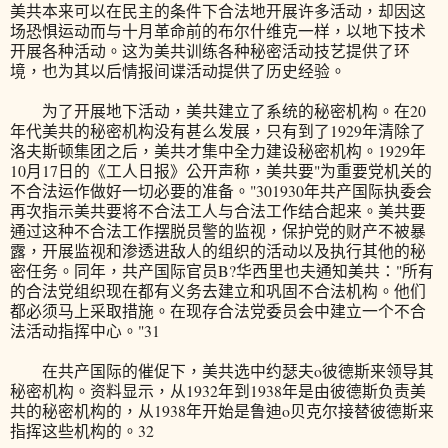
美共本来可以在民主的条件下合法地开展许多活动，却因这
场恐惧运动而与十月革命前的布尔什维克一样，以地下技术
开展各种活动。这为美共训练各种秘密活动技艺提供了环
境，也为其以后情报间谍活动提供了历史经验。
为了开展地下活动，美共建立了系统的秘密机构。在20
年代美共的秘密机构没有甚么发展，只有到了1929年清除了
洛夫斯顿集团之后，美共才集中全力建设秘密机构。1929年
10月17日的《工人日报》公开声称，美共要"为重要党机关的
不合法运作做好一切必要的准备。"301930年共产国际执委会
再次指示美共要将不合法工人与合法工作结合起来。美共要
通过这种不合法工作摆脱员警的监视，保护党的财产不被暴
露，开展监视和渗透进敌人的组织的活动以及执行其他的秘
密任务。同年，共产国际官员B?华西里也夫通知美共："所有
的合法党组织现在都有义务去建立和巩固不合法机构。他们
都必须马上采取措施。在现存合法党委员会中建立一个不合
法活动指挥中心。"31
在共产国际的催促下，美共选中约瑟夫o彼德斯来领导其
秘密机构。资料显示，从1932年到1938年是由彼德斯负责美
共的秘密机构的，从1938年开始是鲁迪o贝克尔接替彼德斯来
指挥这些机构的。32