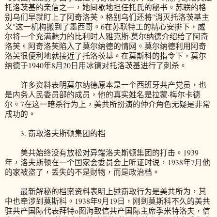
托洛茨基的亲信之一，她间歇地担任托氏的秘书。苏联的格
别乌们早就盯上了阿奇洛芙。格别乌们还将"消灭托洛茨基主
义"这一机构搬到了墨西哥。6在苏联特工的精心安排下，威
尔将一个充满魅力的比利时人雅克斯·莫尔纳德介绍给了阿奇
洛芙。阿奇洛芙陷入了莫尔纳德的情网。莫尔纳德利用阿奇
洛芙很便利地就接近了托洛茨基。在莫斯科的指令下，莫尔
纳德于1940年8月20日用冰镐对托洛茨基进行了刺杀。
许多资料表明莫尔纳德原本是一个西班牙共产党员，也
是内务人民委员部的成员，他的真实姓名是拉蒙·梅尔卡德
尔。7在这一暗杀行为上，美共所扮演的仲介角色无疑是非常
成功的。
3. 窃取洛夫斯顿集团的档
美共始终没有放松对异端洛夫斯顿集团的打击。1939
年，洛夫斯顿在一个国家会委员会上听证时说，1938年7月他
的家被盗了，丢失的不是财物，而是政治档。
最新解秘的档案资料表明上述窃取行为是美共所为，其
中也牵涉到莫斯科。1938年9月19日，刚到莫斯科不久的美共
驻共产国际代表拜特o图海致信共产国际主席季米特洛夫，信