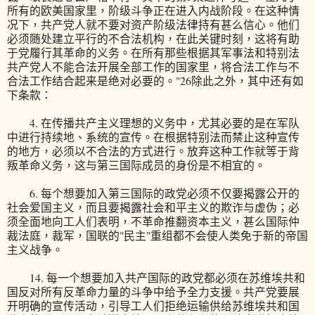
所有的欧美国家里，阶级斗争正在进入内战阶段。在这种情
况下，共产党人就不要对资产阶级法律持有甚么信心。他们
必须随处建立平行的不合法机构，在此关键时刻，这将有助
于党履行其革命的义务。在所有那些根据其军事法和特别法
共产党人不能合法开展全部工作的国家里，将合法工作与不
合法工作结合起来是绝对必要的。"26除此之外，其中还有如
下条款：
4. 在传播共产主义理想的义务中，尤其必要的是在军队
中进行持续地、系统的宣传。在根据特别法而禁止这种宣传
的地方，必须以不合法的方式进行。放弃这种工作就等于背
叛革命义务，这与第三国际成员的身份是不相宜的。
6. 每个想要加入第三国际的政党必须不仅要揭露公开的
社会爱国主义，而且要揭露社会和平主义的欺诈与虚伪；必
须全面地向工人们表明，不革命推翻资本主义，甚么国际仲
裁法庭，裁军，国联的"民主"重组都不会使人类免于新的帝国
主义战争。
14. 每一个想要加入共产国际的政党都必须在苏维埃共和
国反对所有反革命力量的斗争中给予全力支援。共产党要展
开明确的宣传活动，引导工人们拒绝运输供给苏维埃共和国