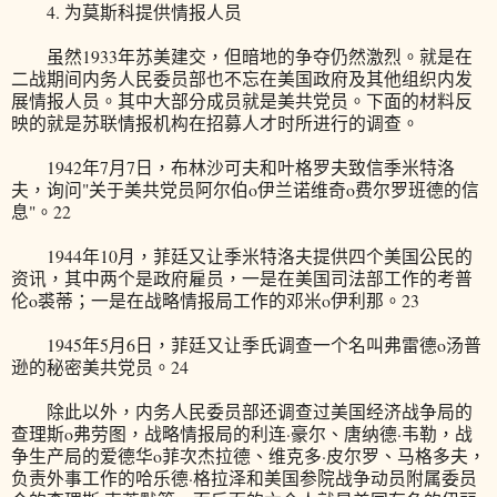
4. 为莫斯科提供情报人员
虽然1933年苏美建交，但暗地的争夺仍然激烈。就是在
二战期间内务人民委员部也不忘在美国政府及其他组织内发
展情报人员。其中大部分成员就是美共党员。下面的材料反
映的就是苏联情报机构在招募人才时所进行的调查。
1942年7月7日，布林沙可夫和叶格罗夫致信季米特洛
夫，询问"关于美共党员阿尔伯o伊兰诺维奇o费尔罗班德的信
息"。22
1944年10月，菲廷又让季米特洛夫提供四个美国公民的
资讯，其中两个是政府雇员，一是在美国司法部工作的考普
伦o裘蒂；一是在战略情报局工作的邓米o伊利那。23
1945年5月6日，菲廷又让季氏调查一个名叫弗雷德o汤普
逊的秘密美共党员。24
除此以外，内务人民委员部还调查过美国经济战争局的
查理斯o弗劳图，战略情报局的利连·豪尔、唐纳德·韦勒，战
争生产局的爱德华o菲次杰拉德、维克多·皮尔罗、马格多夫，
负责外事工作的哈乐德·格拉泽和美国参院战争动员附属委员