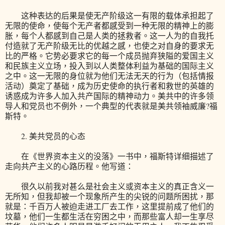
这种表达的后果是使无产阶级这一有限的载体承担起了
无限的使命，使每个无产者都感受到一种无限的精神上的膨
胀，每个人都感到自己是人类的拯救者。这一人为的自我托
付造就了无产阶级无比的优越之感，也使之对自身的要求无
比的严格。它势必要求它的每一个成员抛弃狭隘的爱国主义
和民族主义立场，投入到以人类整体利益为基础的国际主义
之中。这一无限的身位就为他们无法无天的行为（包括情报
活动）奠定了基础，成为历史使命的执行者和救世的英雄的
诱惑成为许多人加入共产国际的精神动力。美共中的许多领
导人和党员也不例外，一个典型的代表就是美共领袖威廉?福
斯特。
2. 美共党员的心态
在《世界资本主义的没落》一书中，福斯特详细描述了
走向共产主义的心路历程。他写道：
很久以前我对甚么是社会主义或资本主义的真正含义一
无所知，但我却被一个现象所产生的尖锐的问题所困扰，那
就是：千百万人被迫走进工厂去工作，这里提前成了他们的
坟墓，他们一生都生活在穷困之中，而那些富人却一生享尽