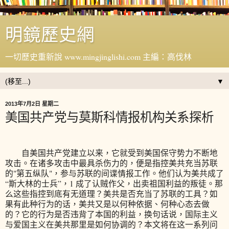
明鏡歷史網
一切歷史重新說 www.mingjinglishi.com 主編：高伐林
▼
2013年7月2日 星期二
美国共产党与莫斯科情报机构关系探析
自美国共产党建立以来，它就受到美国保守势力不断地
攻击。在诸多攻击中最具杀伤力的，便是指控美共充当苏联
的"第五纵队"，参与苏联的间谍情报工作。他们认为美共成了
“斯大林的士兵”，1 成了认贼作父，出卖祖国利益的叛徒。那
么这些指控到底有无道理？美共是否充当了苏联的工具？如
果有此种行为的话，美共又是以何种依据、何种心态去做
的？它的行为是否违背了本国的利益，换句话说，国际主义
与爱国主义在美共那里是如何协调的？本文将在这一系列问