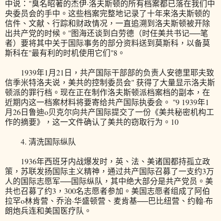
中说："臭名昭著的杰伊·洛夫斯顿的所有档案都已落在我们中
央委员会的手中。这些档案完整地记录了十年来洛夫斯顿的
信件、文献、行踪和财政情况，一直追溯到洛夫斯顿被开除
出共产党的时候。"图海还谈到白劳德（时任美共书记──笔
者）要将其中关于国际事务的部分资料送到莫斯科，以备莫
斯科在"最有利的时机使用它们"8。
1939年1月21日，共产国际干部部的负责人安德里耶夫致
信季米特洛夫说，美共的控制委员会" 获得了大量显示洛夫斯
顿派的罪行档。现在正在制作洛夫斯顿派档案档的副本，在
近期内这一档案材料将要寄给共产国际执委会。 "9 1939年1
月26日鲁迪o贝克尔向共产国际提交了一份《美共秘密机构工
作的摘要》，这一文件确认了美共的窃取行为。10
4. 清洗国际纵队
1936年西班牙内战爆发时，英、法、美诸国都持孤立政
策，苏联发扬国际主义精神，通过共产国际召募了一支约3万
人的国际志愿军──国际纵队，其中绝大部分是共产党员。美
共也召募了约3，300名志愿者参加。美国志愿者组成了阿伯
拉罕o林肯营、乔治·华盛顿营、麦肯基──巴比纽营、约翰·布
朗炮兵连和美国医疗队。