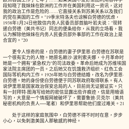
段知晓了我妹妹在欧洲的工作并在美国利用这一资讯，这对
我的政治工作是危险的……它直接关系到苏美关系以及我们
的党在美国的工作。"19季米特洛夫也谅解白劳德的忧虑，
1938年1月24日他致信内务人民委员部首脑叶若夫说："现转
递白劳德（美共书记）同志的便条给你，从我的立场看，我
认为解除他妹妹在内务人民委员部外事部的工作在政治上是
合宜的。"20
更令人惊奇的是，白劳德的妻子伊里恩·白劳德在苏联是
一个很有实力的人物。她原名赖沙·波利索夫娜，十月革命时
她是一个拥有"紧急权力"的司法政委。革命后她成为苏维埃国
家法院主席团的一员。之后她又在饥饿救济组织、红色工会
国际等机构内工作。1926年她与白劳德结婚，改名为伊里恩·
白劳德。她的身份使白劳德便于同苏联政府取得联系。有人
说伊里恩是国家政治保安总局的人，目前尚无证据证实。只
有一封拜特·图海写给她的密信显露出些许痕迹，信是用暗语
写的，大意是一个情报网被破坏了，需要鲁迪·贝克尔（美共
秘密机构的负责人──笔者）和伊里恩帮助他们度过难关。21
处于这样的家庭氛围中，白劳德不得不时时在意，步步
小心，以免刺激美国人那敏感的神经。