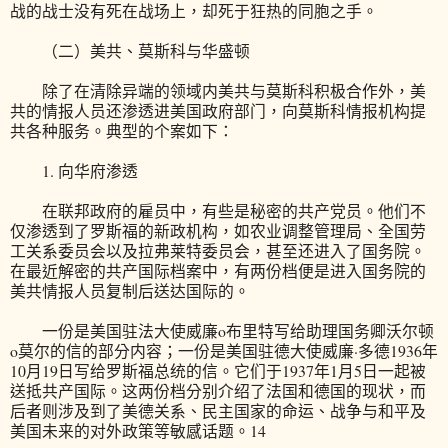
战的战士没有死在战场上，却死于狂热的同胞之手。
（二）美共、莫斯科与华盛顿
除了在清除异端的领域内美共与莫斯科积极合作外，美
共的情报人员还渗透进美国政府部门，向莫斯科情报机构提
共各种服务。典型的个案如下：
1. 向华府渗透
在联邦政府的雇员中，有些是秘密的共产党员。他们不
仅渗透到了罗斯福的新政机构，如农业调整管理局、全国劳
工关系委员会以及拉弗莱特委员会，甚至还进入了国务院。
在最近解密的共产国际档案中，有两份档便是进入国务院的
美共情报人员复制后送达国际的。
一份是美国驻法大使威廉o布里特写给助理国务卿沃尔顿
o莫尔的信的部分内容；一份是美国驻德大使威廉·多德1936年
10月19日写给罗斯福总统的信。它们于1937年1月5日一起被
送抵共产国际。这两份档分别介绍了法国和德国的现状，而
后者则涉及到了美德关系、民主国家的命运、战争与和平及
美国未来的对外政策等敏感话题。14