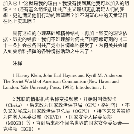
加入它！"这就是我的理由。我没有找到其他我可以加入的组
织。"44还有甚么组织能比共产主义理想更能满足人们的梦
想，更能满足他们行动的愿望呢？谁不渴望心中的天堂早日
在地上实现呢？
具有这样的心理基础和精神结构，再加上坚实的理论依
据、历史的经验，我们不难理解为何共产国际那苛刻的《二
十一条》会被各国共产党心甘情愿地接受了，为何美共会加
入到莫斯科指挥的各种情报活动之中去了。
注释
1 Harvey Klehr, John Earl Haynes and Kyrill M. Anderson,
The Soviet World of American Communism (New Haven and
London: Yale University Press, 1998), Introduction , 1.
2 苏联的情报机构名称变换频繁，开始时叫做契卡
（Cheka），后来改为国家政治保卫局（GPU，格别乌），不
久又发展成为国家政治保卫总局（OGPU），接下来又曾被称
为内务人民委员部（NKVD），国家安全人民委员部
（MKGB）等，直到后来那个闻名世界的国家安全委员会──
克格勃（KGB）。