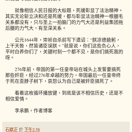
就像相信人民日报的大标题，死缓彰显了法治精神。
其实无论斩立决和还是死缓，都与彰显法治精神一根腿毛
关系都没有，只与圣上一拍脑门的力气大还是利益集团拖
后腿的力气大，有至深关系。
公元1644年，崇祯自杀前写下遗诏：“朕凉德藐躬，
上干天咎，然皆诸臣误朕。”就是说，你们这些负心人，
平时白养你们了，关键时刻一个都不见，是你们搞死我的
呀。
276年前，帝国的第一任皇帝站在城头上发誓要搞死
那些奸臣，经过276年卓越的努力，帝国最后一任皇帝终
于死在歪脖子树下，哀怨认为自己是被奸臣搞死了。
看着这枚循环播放键，到底是该不相信历史，还是不
相信爱情。
李承鹏，作者博客
石獻正
於
下午2:58