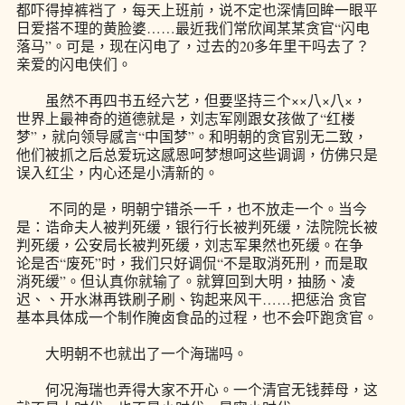
都吓得掉裤裆了，每天上班前，说不定也深情回眸一眼平
日爱搭不理的黄脸婆……最近我们常欣闻某某贪官“闪电
落马”。可是，现在闪电了，过去的20多年里干吗去了？
亲爱的闪电侠们。
虽然不再四书五经六艺，但要坚持三个××八×八×，
世界上最神奇的道德就是，刘志军刚跟女孩做了“红楼
梦”，就向领导感言“中国梦”。和明朝的贪官别无二致，
他们被抓之后总爱玩这感恩呵梦想呵这些调调，仿佛只是
误入红尘，内心还是小清新的。
不同的是，明朝宁错杀一千，也不放走一个。当今
是：诰命夫人被判死缓，银行行长被判死缓，法院院长被
判死缓，公安局长被判死缓，刘志军果然也死缓。在争
论是否“废死”时，我们只好调侃“不是取消死刑，而是取
消死缓”。但认真你就输了。就算回到大明，抽肠、凌
迟、、开水淋再铁刷子刷、钩起来风干……把惩治 贪官
基本具体成一个制作腌卤食品的过程，也不会吓跑贪官。
大明朝不也就出了一个海瑞吗。
何况海瑞也弄得大家不开心。一个清官无钱葬母，这