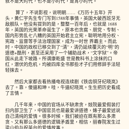
就不是大时代，也不是小时代，是宵小时代。
算了，不说影视，说明朝……《万历十五年》开
头，黄仁宇先生专门写到1588年事情，英国大破西班牙无
敌舰队。他没有提到的是，整整一百年后，也就是 1688
年，英国的光荣革命诞生了，原本也贪腐、朋党、专制、
国内形势乱七八糟的英国开始君主立宪，聪明地用分权、
宪政、监督等手法治理国家，成为一时世 界霸主。而此
时，中国的政权已移交到了“清”，清仍延续覆灭的“明”的
道德+酷刑，甚至还采用了一个辅助战术，“文字狱”。帝
国从此走下坡路。所谓康乾盛 世是教科书上涂抹的口
红，潜伏的危机，均被四库全书那些才子们用修辞手法轻
轻抹去。
然后大家都去看热播电视连续剧《铁齿铜牙纪晓岚》
去了。靠，傻逼和珅。哇，牛逼纪晓岚。生生把历史看成
了言情。
几千年来，中国的官场从不缺肃贪，妓院最爱假装打
扫内部卫生了，中国官员也是最爱讲道德，婊子最爱述说
自己清纯的爱情。很多时候，我们被迫在既有那么多肃
贪、又有那么多道德的逻辑矛盾里，相信，丽春院发生过
梁山伯与祝英台的爱情故事。