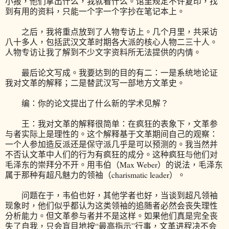
小报，他们拿出什么，我就看什么。馆里规定不许复印，找
到有用的资料，只能一个字一个字抄在笔记本上。
之后，我将重点放到了人物专访上。几个月里，共采访
八十多人，包括武汉文革时期各大派的核心人物二三十人。
人物专访让我了解到不少文字资料所无法提供的内情。
最后论文写成。我要达到的目的有二：一是系统地论证
我对文革的解释；二是替武汉写一部地方文革史。
编：你的论文提出了什么新的学术见解？
王：我对文革的解释很简单：在疯狂的表象下，文革参
与者实际上是理性的。这个解释基于文革期间自己的观察：
一个人参加造反派还是保守派几乎是可以预测的。我当然并
不否认文革中人们的行为有疯狂的成分。这种疯狂与他们对
毛泽东的崇拜分不开。用韦伯（Max Weber）的说法，毛泽东
属于那种有超凡魅力的领袖（charismatic leader）。
问题在于，韦伯也好，其他学者也好，当谈到超凡领袖
现象时，他们似乎都认为这类领袖的追随者必然会丧失理性
分析能力。但文革参与者并不是这样。如果他们真是完全丧
失了自我，只会盲目地按“最高指示”行事，文革进程决不会