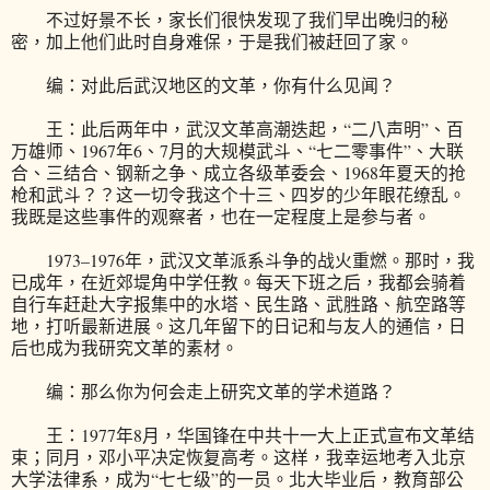
不过好景不长，家长们很快发现了我们早出晚归的秘
密，加上他们此时自身难保，于是我们被赶回了家。
编：对此后武汉地区的文革，你有什么见闻？
王：此后两年中，武汉文革高潮迭起，“二八声明”、百
万雄师、1967年6、7月的大规模武斗、“七二零事件”、大联
合、三结合、钢新之争、成立各级革委会、1968年夏天的抢
枪和武斗？？这一切令我这个十三、四岁的少年眼花缭乱。
我既是这些事件的观察者，也在一定程度上是参与者。
1973–1976年，武汉文革派系斗争的战火重燃。那时，我
已成年，在近郊堤角中学任教。每天下班之后，我都会骑着
自行车赶赴大字报集中的水塔、民生路、武胜路、航空路等
地，打听最新进展。这几年留下的日记和与友人的通信，日
后也成为我研究文革的素材。
编：那么你为何会走上研究文革的学术道路？
王：1977年8月，华国锋在中共十一大上正式宣布文革结
束；同月，邓小平决定恢复高考。这样，我幸运地考入北京
大学法律系，成为“七七级”的一员。北大毕业后，教育部公