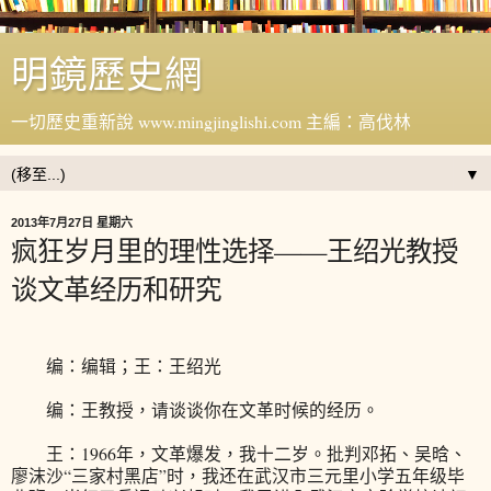
明鏡歷史網
一切歷史重新說 www.mingjinglishi.com 主編：高伐林
▼
2013年7月27日 星期六
疯狂岁月里的理性选择——王绍光教授
谈文革经历和研究
编：编辑；王：王绍光
编：王教授，请谈谈你在文革时候的经历。
王：1966年，文革爆发，我十二岁。批判邓拓、吴晗、
廖沫沙“三家村黑店”时，我还在武汉市三元里小学五年级毕