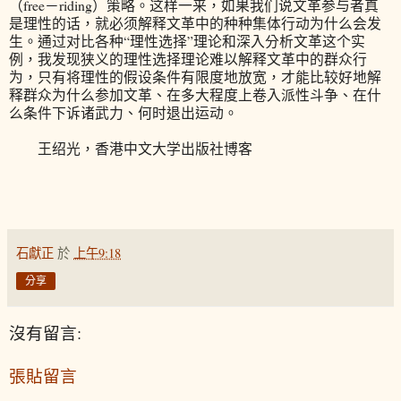
（free－riding）策略。这样一来，如果我们说文革参与者真
是理性的话，就必须解释文革中的种种集体行动为什么会发
生。通过对比各种“理性选择”理论和深入分析文革这个实
例，我发现狭义的理性选择理论难以解释文革中的群众行
为，只有将理性的假设条件有限度地放宽，才能比较好地解
释群众为什么参加文革、在多大程度上卷入派性斗争、在什
么条件下诉诸武力、何时退出运动。
王绍光，香港中文大学出版社博客
石獻正
於
上午9:18
分享
沒有留言:
張貼留言