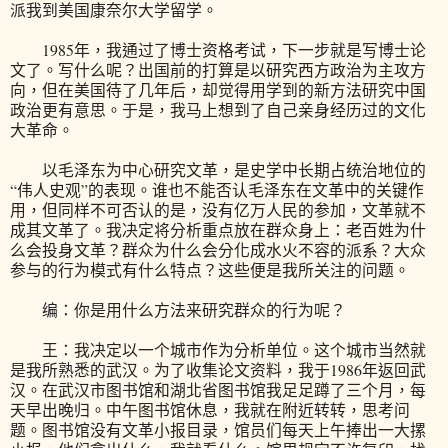
派我到美国康奈尔大学留学。
1985年，我通过了博士资格考试，下一步就是写博士论
文了。写什么呢？出国前的打算是以研究西方政治为主攻方
向，但在美国待了几年后，却觉得用学到的新方法研究中国
政治更有意思。于是，我马上想到了自己亲身经历过的文化
大革命。
以毛泽东为中心研究文革，是史学中长期占统治地位的
“伟人史观”的表现。谁也不能否认毛泽东在文革中的关键作
用，但同样不可否认的是，没有亿万人民的参加，文革就不
成其文革了。我决定将分析重点放在群众身上：老百姓为什
么会投身文革？群众为什么会分化成水火不容的派系？大众
参与的行为模式有什么特点？这些便是我所关注的问题。
编：你是用什么方法来研究群众的行为呢？
王：我决定以一个城市作为分析单位。这个城市当然就
是我所熟悉的武汉。为了收集论文资料，我于1986年返回武
汉。在武汉市图书馆和湖北省图书馆我足足蹲了三个月，每
天早出晚归。中午图书馆休息，我就在附近转转，思考问
题。图书馆没有文革小报目录，馆员们每天上午捧出一大摞