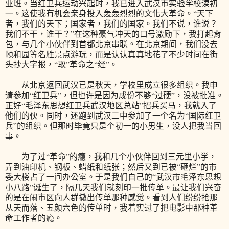
业班。当红卫兵运动兴起时，我已进入武汉市实验学校读初
一。这使我有机会亲身投入轰轰烈烈的文化大革命。“天下
者，我们的天下；国家者，我们的国家。我们不说，谁说？
我们不干，谁干？”在这种豪气冲天的口号激励下，我打起背
包，与几个小伙伴到首都北京串联。在北京期间，我们没去
颐和园等名胜景点游玩，而是认认真真地花了不少时间在街
头抄大字报，“取”革命之“经”。
从北京返回武汉已是秋天，学校里成立很多组织。我申
请参加“红卫兵”，但也许是因为成份不够“过硬”，没被批准。
正好“毛泽东思想红卫兵武汉地区总站”招兵买马，我就入了
他们的伙。同时，还跑到武汉二中参加了一个名为“国际红卫
兵”的组织。但那时毕竟只是个初一的小男生，没人把我当回
事。
为了过“革命”的瘾，我和几个小伙伴回到三元里小学，
弄到油印机、钢板、蜡纸和纸张；然后又到已被“砸烂”的市
委大楼占了一间办公室。于是我们自己的“武汉市毛泽东思想
小八路”诞生了，隔几天我们就刻印一批传单。最让我们兴奋
的是在闹市区向人群撒出传单那种感觉。看到人们纷纷抢那
从天而落、五颜六色的传单时，我着实过了把电影中那种革
命工作者的瘾。