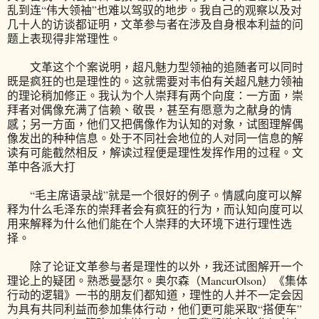
乱到连“伟大领袖”也难以驾驭的地步。我自己的观察以及对
几十人的访谈都证明，文革参与者在涉及自身根本利益的问
题上表现得非常理性。
文革这个个案说明，超凡魅力型领袖的追随者可以同时
既是疯狂的也是理性的。这就需要对韦伯有关超凡魅力领袖
的理论稍加修正。我认为个人崇拜有两个向度：一方面，崇
拜者对偶像充满了信赖、敬畏，甚至有愿意为之献身的情
感；另一方面，他们又把偶像作为认知的对象，试图理解偶
像发出的种种信息。处于不同社会地位的人对同一信息的解
读有可能截然相反，解读过程便是理性发挥作用的过程。文
革中各派大打
“毛主席语录战”就是一个很好的例子。情感向度可以解
释为什么毛泽东的崇拜者会有疯狂的行为，而认知向度可以
用来解释为什么他们能在个人崇拜的大环境下进行理性选
择。
除了论证文革参与者是理性的以外，我还试图解开一个
理论上的疑团。熟悉曼瑟尔。奥尔森（MancurOlson）《集体
行动的逻辑》一书的朋友们都知道，理性的人并不一定会因
为具有共同利益而参加集体行动，他们更可能采取“搭便车”