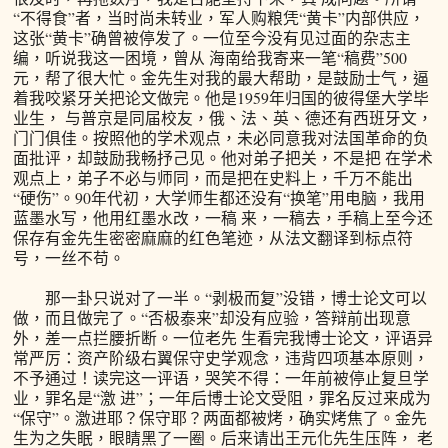
“不得食”者，当时尚未转业，军人购粮凭“黄卡”内部供应，
这张“黄卡”确曾被停发了。一位至今没有见过面的杂志主
编，听说我这一困境，曾从 海南给我寄来一笔“稿费”500
元，帮了很大忙。金先生对我的最大帮助，是鼓励士气，逼
着我咬紧牙关把论文做完。他是1959年归国的彼得堡大学毕
业生， 与普京是同届校友，俄、法、英、德还有西班牙文，
门门俱佳。按照他的学术观点，未必同意我对法国革命的负
面批评，却鼓励我畅抒己见。他对弟子把关，不是把 在学术
观点上，弟子不必与师同，而是把在史料上，千万不能出
“硬伤”。90年代初，大学师生都还没有“换笔”用电脑，我用
蓝墨水写，他用红墨水改，一稿 来，一稿去，手稿上至今还
保存有金先生密密麻麻的红色笔迹，从法文翻译到标点符
号，一丝不苟。
那一卦只说对了一半。“剥极而复”没错，博士论文可以
做，而且做完了。“否极泰来”却没有应验，答辩前出现意
外，差一点拦腰折断。一位老先 生看完我博士论文，评语异
常严厉：资产阶级右翼保守史学观念，违背四项基本原则，
不予通过！读完这一评语，哭笑不得：一年前被停止复旦学
业，罪名是“激 进”；一年后博士论文受阻，罪名反过来成为
“保守”。激进耶？保守耶？两面都被烤，确实烤焦了。金先
生为之失眠，眼睛黑了一圈。后来请出王元化先生压阵， 老