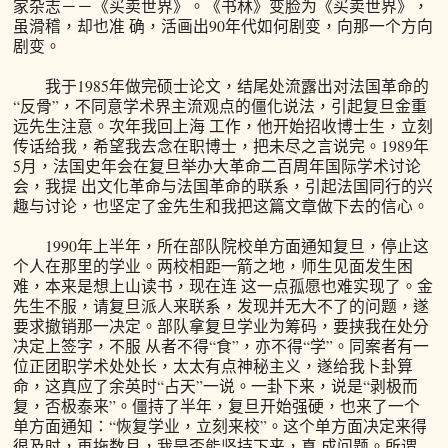
家杂志－－《买卖世界》。《书林》变脸为《买卖世界》，
虽滑稽，却也准 确，活画出90年代如何剧变，向那一个方向
剧变。
我于1985年做完硕士论文，结尾处流露出对法国革命的
“反骨”，不同意学术界主流观点的僵化说法，引起复旦金重
远先生注意。次年我回上海 工作，他开始招收博士生，立刻
传话给我，希望我去念在职博士，把未尽之言说完。1989年
5月，法国史年会在复旦举办大革命二百周年国际学术讨论
会，我提 出文化革命与法国革命的联系，引起法国同行的兴
趣与讨论，也坚定了金先生和我把这篇文章做下去的信心。
1990年上半年，所在部队院校单方面通知复旦，停止这
个人在那里的学业。两校相距一箭之地，师生见面发生困
难，本来是想上山读书，现在连 这一点孤愿也难实现了。金
先生不服，请复旦派人来联系，发现并无大不了的问题，遂
要求撤销那一决定。部队拿复旦学业为筹码，要挟我在处分
决定上签字，不服 从者不得“食”，亦不得“学”。同案者有一
位正团职学术处处长，太太有点神秘主义，遂给我卜卦算
命，这真应了余英时“占天”一说。一卦下来，说是“剥极而
复，否极泰来”。僵持了半年，复旦开始强硬，也来了一个
单方面通知：“恢复学业，立刻来校”。这个单方面决定来得
很及时，再拖数月，我是否能坚持下来，真 成问题。所谓