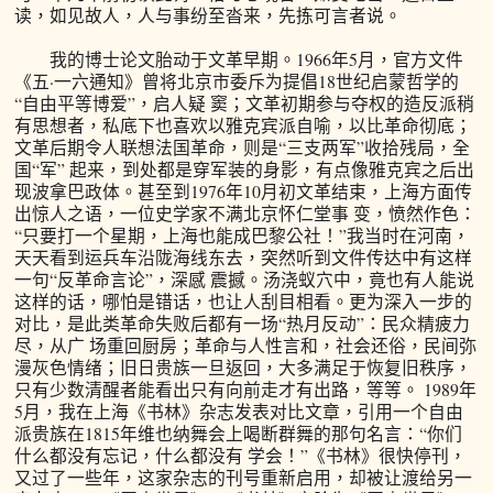
读，如见故人，人与事纷至沓来，先拣可言者说。
我的博士论文胎动于文革早期。1966年5月，官方文件
《五·一六通知》曾将北京市委斥为提倡18世纪启蒙哲学的
“自由平等博爱”，启人疑 窦；文革初期参与夺权的造反派稍
有思想者，私底下也喜欢以雅克宾派自喻，以比革命彻底；
文革后期令人联想法国革命，则是“三支两军”收拾残局，全
国“军” 起来，到处都是穿军装的身影，有点像雅克宾之后出
现波拿巴政体。甚至到1976年10月初文革结束，上海方面传
出惊人之语，一位史学家不满北京怀仁堂事 变，愤然作色：
“只要打一个星期，上海也能成巴黎公社！”我当时在河南，
天天看到运兵车沿陇海线东去，突然听到文件传达中有这样
一句“反革命言论”，深感 震撼。汤浇蚁穴中，竟也有人能说
这样的话，哪怕是错话，也让人刮目相看。更为深入一步的
对比，是此类革命失败后都有一场“热月反动”：民众精疲力
尽，从广 场重回厨房；革命与人性言和，社会还俗，民间弥
漫灰色情绪；旧日贵族一旦返回，大多满足于恢复旧秩序，
只有少数清醒者能看出只有向前走才有出路，等等。 1989年
5月，我在上海《书林》杂志发表对比文章，引用一个自由
派贵族在1815年维也纳舞会上喝断群舞的那句名言：“你们
什么都没有忘记，什么都没有 学会！”《书林》很快停刊，
又过了一些年，这家杂志的刊号重新启用，却被让渡给另一