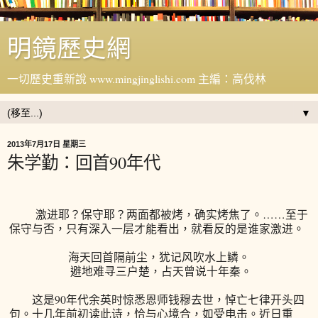
明鏡歷史網
一切歷史重新說 www.mingjinglishi.com 主編：高伐林
▼
2013年7月17日 星期三
朱学勤：回首90年代
激进耶？保守耶？两面都被烤，确实烤焦了。……至于
保守与否，只有深入一层才能看出，就看反的是谁家激进。
海天回首隔前尘，犹记风吹水上鳞。
避地难寻三户楚，占天曾说十年秦。
这是90年代余英时惊悉恩师钱穆去世，悼亡七律开头四
句。十几年前初读此诗，恰与心境合，如受电击。近日重