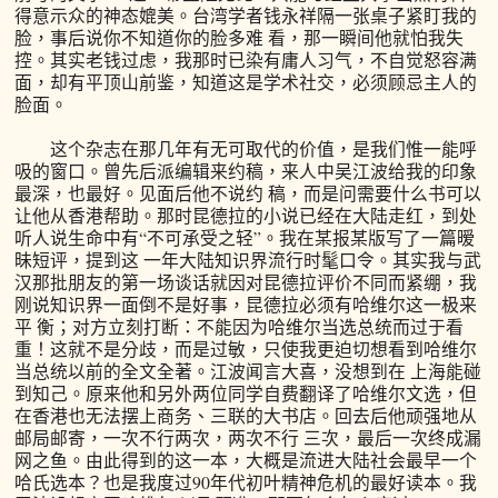
得意示众的神态媲美。台湾学者钱永祥隔一张桌子紧盯我的
脸，事后说你不知道你的脸多难 看，那一瞬间他就怕我失
控。其实老钱过虑，我那时已染有庸人习气，不自觉怒容满
面，却有平顶山前鉴，知道这是学术社交，必须顾忌主人的
脸面。
这个杂志在那几年有无可取代的价值，是我们惟一能呼
吸的窗口。曾先后派编辑来约稿，来人中吴江波给我的印象
最深，也最好。见面后他不说约 稿，而是问需要什么书可以
让他从香港帮助。那时昆德拉的小说已经在大陆走红，到处
听人说生命中有“不可承受之轻”。我在某报某版写了一篇暧
昧短评，提到这 一年大陆知识界流行时髦口令。其实我与武
汉那批朋友的第一场谈话就因对昆德拉评价不同而紧绷，我
刚说知识界一面倒不是好事，昆德拉必须有哈维尔这一极来
平 衡；对方立刻打断：不能因为哈维尔当选总统而过于看
重！这就不是分歧，而是过敏，只使我更迫切想看到哈维尔
当总统以前的全文全著。江波闻言大喜，没想到在 上海能碰
到知己。原来他和另外两位同学自费翻译了哈维尔文选，但
在香港也无法摆上商务、三联的大书店。回去后他顽强地从
邮局邮寄，一次不行两次，两次不行 三次，最后一次终成漏
网之鱼。由此得到的这一本，大概是流进大陆社会最早一个
哈氏选本？也是我度过90年代初叶精神危机的最好读本。我