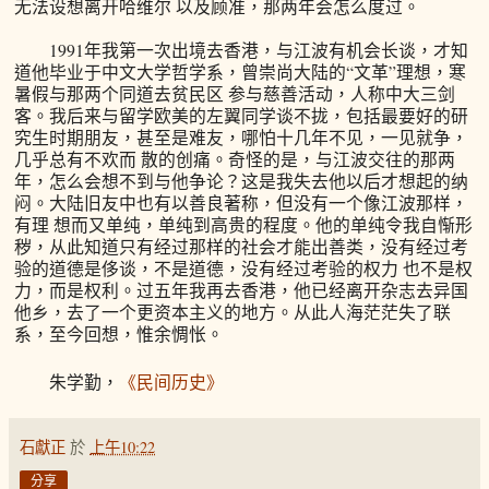
无法设想离开哈维尔 以及顾准，那两年会怎么度过。
1991年我第一次出境去香港，与江波有机会长谈，才知
道他毕业于中文大学哲学系，曾崇尚大陆的“文革”理想，寒
暑假与那两个同道去贫民区 参与慈善活动，人称中大三剑
客。我后来与留学欧美的左翼同学谈不拢，包括最要好的研
究生时期朋友，甚至是难友，哪怕十几年不见，一见就争，
几乎总有不欢而 散的创痛。奇怪的是，与江波交往的那两
年，怎么会想不到与他争论？这是我失去他以后才想起的纳
闷。大陆旧友中也有以善良著称，但没有一个像江波那样，
有理 想而又单纯，单纯到高贵的程度。他的单纯令我自惭形
秽，从此知道只有经过那样的社会才能出善类，没有经过考
验的道德是侈谈，不是道德，没有经过考验的权力 也不是权
力，而是权利。过五年我再去香港，他已经离开杂志去异国
他乡，去了一个更资本主义的地方。从此人海茫茫失了联
系，至今回想，惟余惆怅。
朱学勤，
《民间历史》
石獻正
於
上午10:22
分享