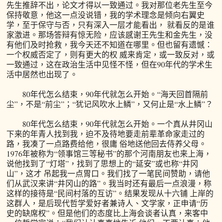
先生推辞不出，论文才得以一致通过。我对那位老先生至今
保持敬意，他这一点没说错，我的学术理念是倾向右翼史
学，至于保守与否，只有深入一层才能看出， 就看反的是谁
家激进。那场答辩有惊无险，应该感谢王先生和金先生，没
有他们及时抢救，我今天还不知道在哪里。但也留有遗憾：
一个权威否定了，则有更大的权 威来肯定，或一致反对，或
一致通过，这在政治生活中见怪不怪，但在90年代的学术生
活中居然也出现了。
80年代怎么结束，90年代就怎么开始。“海天回首隔前
尘”，不是“前尘”；“犹记风吹水上鳞”，又何止是“水上鳞”？
80年代怎么结束，90年代就怎么开始。一个真从井冈山
下来的年青人找到我，迫不及待地要走前辈革命家走过的
路，我凑了一点路费给他，很庸 俗地送他回去侍养父母。
1976年被称为“领事馆三等秘书”的那个河南朋友也来上海，
说他找到了“灯塔”，找到了思想上的“延安”或也称“井冈
山”，这才 吊起我一点胃口。我们找了一笔民间赞助，请他
们从武汉来讲“井冈山的路”。我当时还有最后一点浪漫，称
这样的接待是“民间村落的互访”。结果发现从十六铺 上岸的
这群人，是后现代哲学爱好者兼诗人、文学家，正申请“历
史的缺席权”。但是他们的态度比上海会谈者认真，来客中