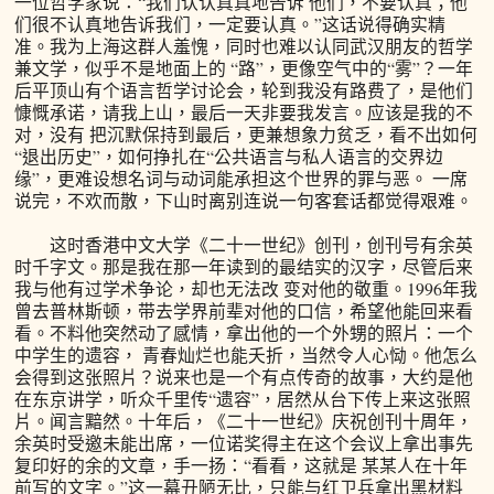
一位哲学家说：“我们认认真真地告诉 他们，不要认真；他
们很不认真地告诉我们，一定要认真。”这话说得确实精
准。我为上海这群人羞愧，同时也难以认同武汉朋友的哲学
兼文学，似乎不是地面上的 “路”，更像空气中的“雾”？一年
后平顶山有个语言哲学讨论会，轮到我没有路费了，是他们
慷慨承诺，请我上山，最后一天非要我发言。应该是我的不
对，没有 把沉默保持到最后，更兼想象力贫乏，看不出如何
“退出历史”，如何挣扎在“公共语言与私人语言的交界边
缘”，更难设想名词与动词能承担这个世界的罪与恶。 一席
说完，不欢而散，下山时离别连说一句客套话都觉得艰难。
这时香港中文大学《二十一世纪》创刊，创刊号有余英
时千字文。那是我在那一年读到的最结实的汉字，尽管后来
我与他有过学术争论，却也无法改 变对他的敬重。1996年我
曾去普林斯顿，带去学界前辈对他的口信，希望他能回来看
看。不料他突然动了感情，拿出他的一个外甥的照片：一个
中学生的遗容， 青春灿烂也能夭折，当然令人心恸。他怎么
会得到这张照片？说来也是一个有点传奇的故事，大约是他
在东京讲学，听众千里传“遗容”，居然从台下传上来这张照
片。闻言黯然。十年后，《二十一世纪》庆祝创刊十周年，
余英时受邀未能出席，一位诺奖得主在这个会议上拿出事先
复印好的余的文章，手一扬：“看看，这就是 某某人在十年
前写的文字。”这一幕丑陋无比，只能与红卫兵拿出黑材料