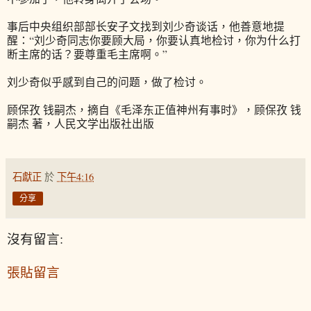
事后中央组织部部长安子文找到刘少奇谈话，他善意地提
醒：“刘少奇同志你要顾大局，你要认真地检讨，你为什么打
断主席的话？要尊重毛主席啊。”
刘少奇似乎感到自己的问题，做了检讨。
顾保孜 钱嗣杰，摘自《毛泽东正值神州有事时》，顾保孜 钱
嗣杰 著，人民文学出版社出版
石獻正
於
下午4:16
分享
沒有留言:
張貼留言