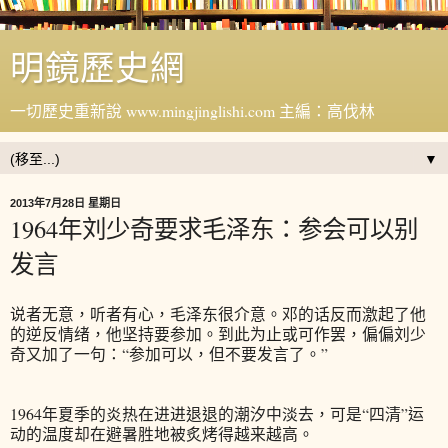
明鏡歷史網
一切歷史重新說 www.mingjinglishi.com 主編：高伐林
▼
2013年7月28日 星期日
1964年刘少奇要求毛泽东：参会可以别
发言
说者无意，听者有心，毛泽东很介意。邓的话反而激起了他
的逆反情绪，他坚持要参加。到此为止或可作罢，偏偏刘少
奇又加了一句：“参加可以，但不要发言了。”
1964年夏季的炎热在进进退退的潮汐中淡去，可是“四清”运
动的温度却在避暑胜地被炙烤得越来越高。