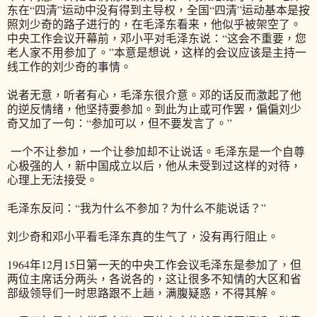
东在“四清”运动中没有得到主导权，全国“四清”运动基本是按
照刘少奇的路子进行的，在毛泽东看来，他似乎被架空了。
中央工作会议开幕前，邓小平对毛泽东说：“这会不重要，您
老人家不用参加了。”本意是想说，这样的会议应该是主持一
线工作的刘少奇的事情。
说者无意，听者有心，毛泽东很介意。邓的话反而激起了他
的逆反情绪，他坚持要参加。到此为止或可作罢，偏偏刘少
奇又加了一句：“参加可以，但不要发言了。”
一个不让参加，一个让参加却不让说话。毛泽东是一个自尊
心极强的人，新中国成立以后，他从未受到过这样的对待，
心理上无法接受。
毛泽东反问：“我为什么不参加？为什么不能说话？”
刘少奇和邓小平看毛泽东真的生气了，没有再行阻止。
1964年12月15日第一天的中央工作会议毛泽东是参加了，但
两位主席话分两头，各说各的，这让很多不知情的大区和省
部级领导们一时思路跟不上趟，满腹疑惑，不得其解。