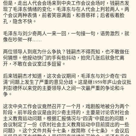
但是，走出人代会会场来到中央工作会议会场时，钱嗣杰发
现了毛泽东情绪的变化。毛泽东与在人代会上判若两人。两
个会议两种表情，前者笑容满面，和善慈祥；后者板着脸
孔，隐含不快。
毛泽东与刘少奇两人一来一回，一句接一句，语势激烈，就
像在吵架一样……
两位领导人到底为什么争执？钱嗣杰不得而知，也不敢做任
何猜想。他按动快门的手有些抖动，拍完几张后就急忙离
开，不敢在会议室过多逗留。
后来钱嗣杰才知道，这次会议期间，毛泽东与刘少奇在“四
清”问题上发生了严重的意见分歧。这是继1959年庐山会议批
判彭德怀以来党的主要领导人之间一次最严重的争论和斗
争。
这次中央工作会议竟然召开了一个月，戏剧般地被分为两个
阶段。前半段会议是由刘少奇主持的，主要是讨论农村社会
主义教育运动问题。根据汇报情况与“四清”中提出的问题，
会议制定了一份《农村社会主义教育运动中目前提出的一些
问题》。这个文件共有十七条，故简称《十七条》。会议后