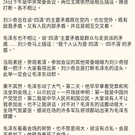
28日下午是中央常委会议，两位主席依然是相互插话，随意
打断，各不相让。
刘少奇总在谈“四清”的主要矛盾既在党内，也在党外，既有
敌我矛盾，又有人民内部矛盾，并且是相互交叉着。
毛泽东也不相让，说“四清”主要矛盾是群众与走资派的矛
盾……刘少奇马上插话：“我个人认为是‘四清’、‘四不清’的矛
盾。”
当局者迷，旁观者清，参加会议的其他常委暗暗为刘少奇捏
着一把汗。大家看得出来，刘少奇总是打断毛泽东的话头，
此举一定会让毛泽东动怒。
果不其然，毛泽东动了大气。第二天，他早早拿着党章和宪
法坐到会场上，以示抗议。一开场就申明：第一我是中国共
产党党员，第二我是中华人民共和国公民，大家说有人不让
我参加会，也不让我讲话，对不对？毛泽东的话震动很大，
全场气氛紧张，据说在场的许多军队将领都站出来为毛泽东
撑腰。
毛泽东看看会场的架势，也不愿意闹大，就没有点名。会是
不参加了，他转身离开了会场。