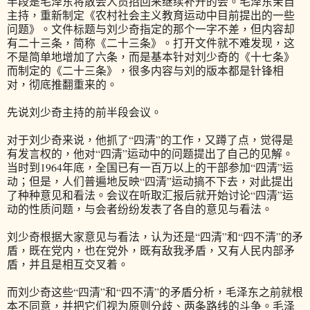
半段是毛泽东将散会人员招回来继续补开的会。毛泽东亲自
主持，重新制定《农村社会主义教育运动中目前提出的一些
问题》。文件标题与刘少奇指定的那个一字不差，但内容却
有二十三条，简称《二十三条》。打开文件就不难发现，这
不是简单地增加了六条，而是基本针对刘少奇的《十七条》
而制定的《二十三条》，很多内容与刘的版本都是针锋相
对，彻底推翻重来的。
先说刘少奇主持的前半段会议。
对于刘少奇来说，他抓了“四清”的工作，又蹲了点，觉得是
有发言权的，他对“四清”运动中的问题提出了自己的见解。
当时到1964年底，全国已有一百万以上的干部参加“四清”运
动；但是，人们普遍地反映“四清”运动搞不下去，对此提出
了种种意见和看法。会议在听取汇报后就开始讨论“四清”运
动的性质问题，与会者纷纷发表了各自的意见与看法。
刘少奇根据大家意见与看法，认为还是“四清”和“四不清”的矛
盾，既在党内，也在党外，既有敌我矛盾，又有人民内部矛
盾，并且是相互交叉着。
而刘少奇这些“四清”和“四不清”的矛盾分析，毛泽东之前就根
本不同意，并把它们视为原则分歧、两条路线的斗争。毛泽