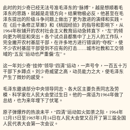
此时的刘少奇已经无法号准毛泽东的“脉搏”，越是想顺着毛
泽东的思路，就越是走错方向。结果物极必反，他甚至在毛
泽东提出的阶级斗争问题上做出了更为激进的演绎和实践。
在《后十条修正草案》和《桃园经验》的指导和影响下，从
1964年秋铺开的农村社会主义教育运动急转直下，“左”的倾
向更为明显和突出。各个试点县都集中了上万人的工作队，
完全撇开农村基层干部，在许多地方进行错误的“夺权”，使
不少农村基层干部受到不应有的打击……城市社教和工交领
域的“五反”运动也严重偏“左”。
这一年刘少奇“挂帅”领导“四清”运动，一声号令，一百五十万
干部下乡蹲点。刘少奇威望之高，动员能力之大，使毛泽东
产生了微妙的感受。
毛泽东邀请部分中央领导同志、各大区主要负责同志及劳
模、科学家在人民大会堂过生日。他的一席话为1964年做了
总结，也为来年埋下了伏笔。
原子弹爆炸的热浪未平，“四清”运动如火如荼之际，1964年
12月15日至1965年1月14日在人民大会堂又召开了第三届全国
人民代表大会第一次会议。