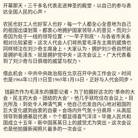
开幕那天，三千多名代表走进神圣的殿堂，以自己的参与表
达全国人民的心声。
农民也好工人也好军人也好，每一个人都全心全意地为自己
的祖国出谋划策，都衷心地拥护国家领导人的意见。而刘少
奇因为处于一线的领导位置，“一竿子到底”，与各省市关系
相对比较紧密，这次人代会人们将热爱毛泽东主席的感情也
同样倾注在刘少奇主席身上。大家认为，拥护刘少奇自然就
是拥护毛泽东，就是拥护党中央。这次会议上，广大代表看
到了刘少奇与日俱增的威望与权力。
借此机会，中共中央政治局在北京召开中央工作会议。时间
也是1964年12月15日至1965年1月14日，正好与人代会同步。
钱嗣杰作为毛泽东的摄影记者，为了拍摄好这次的“革命的大
会，民主的大会，团结的大会”，他几乎就吃住在会议上。目
光所及，到处令人神清气爽，他自己也发自内心地对祖国的
巨大变化感到由衷的自豪。会场内外气氛十分高昂，从高层
领导到普通基层代表，个个都显得喜气洋洋。毕竟人民共和
国成立十五年，新中国蒸蒸日上的感觉尤为突出。这次会议
也是他拍摄新闻照片最多的一次会议。