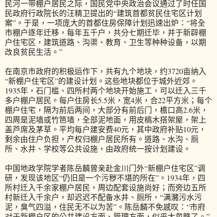
民河一带棚户居民之际，国民党中央政治会议通过了时任国
民政府行政院长的汪精卫提出的“建筑首都贫民住宅区计划
案”。于是，一项庞大的首都住房保障计划迅速出炉：“将全
市棚户逐年迁移，每年五千户，共分七期迁毕，并于新辟棚
户住宅区，建筑道路、沟渠、教育、卫生等种种设备，以期
改良贫民生活。”
在南京市政府的积极运作下，共有九个地块，约3720亩纳入
“新棚户住宅区”的建设计划。这些地块都位于城外近郊。
1935年，石门槛、四所村两个地块开始施工，可以迁入三千
多户棚户居民。每户住房长5.5米，宽4米，合22平方米；每个
棚户住宅，隔为前后两间，大部分有前后门，檐口高2.6米，
四周是泥墙或竹笆墙，全部泥地面，用皮槁木搭架屋，架上
盖芦席及茅草。平均每户建安费40元，其中政府补贴10元，
剩余由住户负担，产权归棚户居民所有。道路、水沟、厕
所、水井、学校等公共设施，由政府统一按计划建设。
中国地政学院学者陈岳麟曾亲赴金川门外“新棚户住宅区”调
研，发现该地区“仍旧是一个污秽不堪的所在”。1934年，四
所村迁入千余家棚户居民，周边配套设施尚好；而旁边五所
村新迁入千余户，却迟迟不配备水井、厕所，“满瀦污水污
泥，臭气四溢，住民无不以为苦”。陈岳麟不免感叹：“市府
对于新棚户区的公共建设方面、管理方面，似乎太忽略了。”