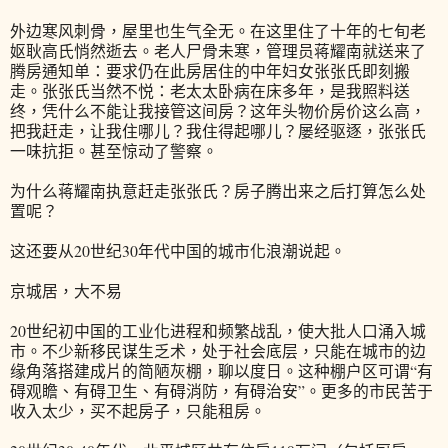
外边寒风刺骨，屋里也生气全无。在这里住了十年的七旬老
妪耿高氏悄然逝去。老人尸骨未寒，管理员蒋耀南就送来了
腾房通知单：要求仍在此房居住的中年妇女张张氏即刻搬
走。张张氏当然不悦：老太太卧病在床多年，是我照料送
终，凭什么不能让我接管这间房？这年头物价房价这么高，
把我赶走，让我住哪儿？我住得起哪儿？屡经驱逐，张张氏
一味抗拒。甚至惊动了警察。
为什么蒋耀南执意赶走张张氏？房子腾出来之后打算怎么处
置呢？
这还要从20世纪30年代中国的城市化浪潮说起。
京城居，大不易
20世纪初中国的工业化进程和频繁战乱，使大批人口涌入城
市。不少新移民谋生乏术，处于社会底层，只能在城市的边
缘角落搭建成片的简陋灰棚，聊以度日。这种棚户区可谓“有
碍观瞻、有碍卫生、有碍消防，有碍治安”。更多的市民苦于
收入太少，买不起房子，只能租房。