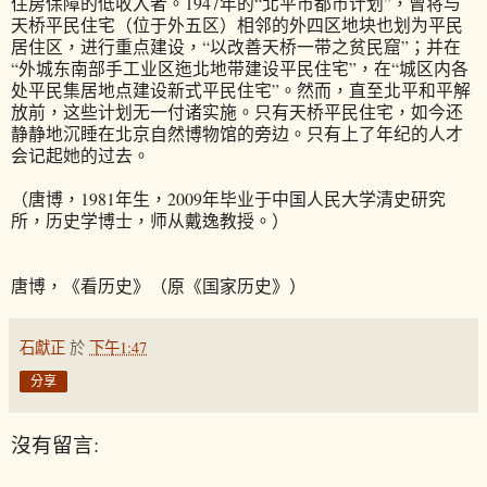
住房保障的低收入者。1947年的“北平市都市计划”，曾将与
天桥平民住宅（位于外五区）相邻的外四区地块也划为平民
居住区，进行重点建设，“以改善天桥一带之贫民窟”；并在
“外城东南部手工业区迤北地带建设平民住宅”，在“城区内各
处平民集居地点建设新式平民住宅”。然而，直至北平和平解
放前，这些计划无一付诸实施。只有天桥平民住宅，如今还
静静地沉睡在北京自然博物馆的旁边。只有上了年纪的人才
会记起她的过去。
（唐博，1981年生，2009年毕业于中国人民大学清史研究
所，历史学博士，师从戴逸教授。）
唐博，《看历史》（原《国家历史》）
石獻正
於
下午1:47
分享
沒有留言: