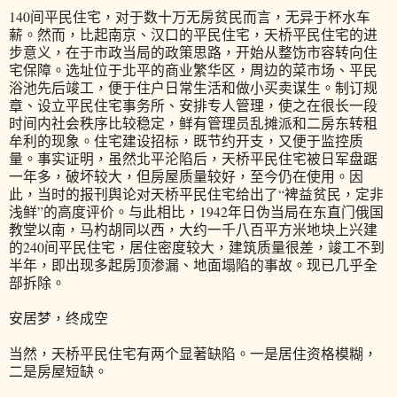
140间平民住宅，对于数十万无房贫民而言，无异于杯水车
薪。然而，比起南京、汉口的平民住宅，天桥平民住宅的进
步意义，在于市政当局的政策思路，开始从整饬市容转向住
宅保障。选址位于北平的商业繁华区，周边的菜市场、平民
浴池先后竣工，便于住户日常生活和做小买卖谋生。制订规
章、设立平民住宅事务所、安排专人管理，使之在很长一段
时间内社会秩序比较稳定，鲜有管理员乱摊派和二房东转租
牟利的现象。住宅建设招标，既节约开支，又便于监控质
量。事实证明，虽然北平沦陷后，天桥平民住宅被日军盘踞
一年多，破坏较大，但房屋质量较好，至今仍在使用。因
此，当时的报刊舆论对天桥平民住宅给出了“裨益贫民，定非
浅鲜”的高度评价。与此相比，1942年日伪当局在东直门俄国
教堂以南，马杓胡同以西，大约一千八百平方米地块上兴建
的240间平民住宅，居住密度较大，建筑质量很差，竣工不到
半年，即出现多起房顶渗漏、地面塌陷的事故。现已几乎全
部拆除。
安居梦，终成空
当然，天桥平民住宅有两个显著缺陷。一是居住资格模糊，
二是房屋短缺。