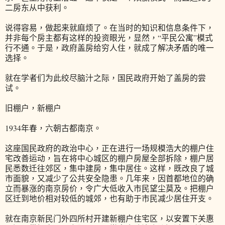
二房东从中获利。
说得容易，做起来就麻烦了。在当时的知识和信息条件下，
并非每个房主都有这样的投资眼光，显然，“平民公寓”模式
行不通。于是，政府盖房给穷人住，就成了解决矛盾的唯一
选择。
就在学者们为此绞尽脑汁之际，国民政府开始了盖房的尝
试。
旧棚户，新棚户
1934年春，六朝古都南京。
这座国民政府的政治中心，正在进行一场规模浩大的棚户住
宅改善运动，旨在将中心城区的棚户房屋全部拆除，棚户居
民悉数迁往郊区，集中建房，集中居住。这样，既改良了城
市面貌，又减少了公共安全隐患。几年来，因首都地位的确
立而暴涨的南京房价，令广大低收入市民望尘莫及。把棚户
区迁到地价相对较低的城郊，也有助于市民减少居住开支。
就在南京新民门外四所村开建新棚户住宅区，以安置下关惠