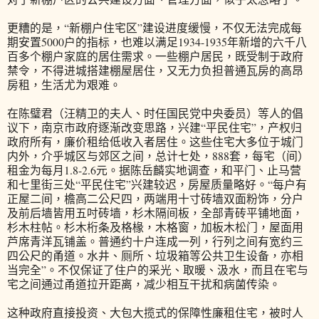
更糟的是，“新棚户住宅区”建设进度缓慢，不仅无法完成每
期安置5000户的指标，也难以满足1934-1935年新增的六千八
百多个棚户家庭的居住需求。一些棚户居民，既受制于政府
禁令，不得进城搭建棚屋居住，又无力负担普通瓦房的高昂
房租，生活尤为艰难。
在陈璧君（汪精卫的夫人、时任国民党中央委员）等人的倡
议下，南京市政府逐渐改变思路，兴建“平民住宅”，产权归
政府所有，廉价租给低收入者居住。这些住宅大多位于城门
内外，介乎城区与郊区之间，总计七处，888套，每宅（间）
租金为每月1.8-2.6元。据陈岳麟实地调查，和平门、止马营
和七里街三处“平民住宅”兴建较迟，房屋质量略好。“每户有
正屋二间，檐高二公尺四，两端用十寸砖墙双面粉饰，分户
及前后墙皆用五吋砖墙，杉木隔间板，全部青砖平铺地面，
杉木柱帖。杉木桁条及格椽，木格窗，加板木松门，屋面用
芦席青洋瓦铺盖。普通约十户连成一列，行列之间有宽约三
四公尺的甬道。水井、厕所、垃圾箱等公共卫生设备，亦相
当完全”。不仅保证了住户的采光、取暖、汲水，而且在宅与
宅之间通过甬道拉开距离，减少相互干扰和病菌传染。
这种政府直接投资、大包大揽式的保障性廉租住宅，被时人