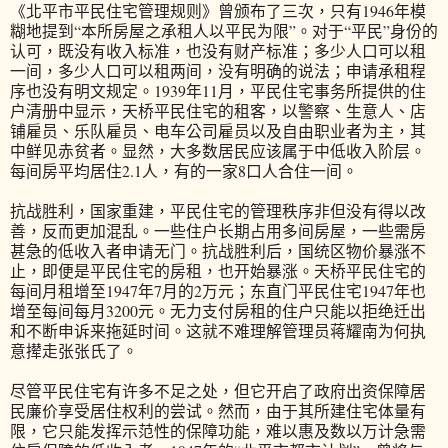
《北平市平民住宅管理规则》曾颁布了三次，只有1946年模
糊地提到“本所房屋之承租人以平民为限”。对于“平民”身份的
认可，既没有收入标准，也没有财产标准；多少人口可以租
一间，多少人口可以租两间，没有明确的说法；申请承租程
序也没有明文规定。1939年11月，平民住宅事务所提供的住
户清册中显示，天桥平民住宅的租客，以警察、生意人、店
铺雇员、乐队雇员、电车公司雇员以及自由职业者为主，其
中鲜见赤贫者。显然，大多数居民应该属于中低收入阶层。
每间房平均居住2.1人，有的一家8口人合住一间。
抗战胜利，国家重建，平民住宅的管理秩序非但没有得以改
善，反而更加混乱。一些住户长期占用多间房屋，一些需房
甚急的低收入者申请无门。抗战胜利后，国统区物价暴涨不
止，即便是平民住宅的房租，也开始暴涨。天桥平民住宅的
每间月租增至1947年7月的2万元；东直门平民住宅1947年也
增至每间每月3200元。无力支付房租的住户只能以拒绝迁出
和不断申诉来拖延时间。这就不难理解管理员蒋耀南为何执
意撵走张张氏了。
尽管平民住宅有许多不足之处，但它开启了政府出资保障居
民廉价享受居住权利的尝试。然而，由于其所建住宅体量有
限，它只能发挥示范性的保障功能，难以惠及数以万计急需