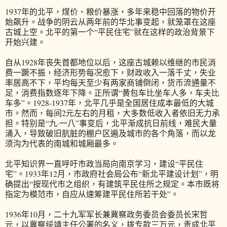
1937年的北平，煤价、粮价暴涨，多年来稳中回落的物价开
始飙升。战争的阴云从两年前的华北事变起，就笼罩在这座
古城上空。北平的第一个“平民住宅”就在这样的政治背景下
开始兴建。
自从1928年丧失首都地位以后，这座古城赖以维继的市民消
费一蹶不振，经济形势每况愈下，财政收入一落千丈，失业
率居高不下，平均每天至少有两家商铺倒闭，货币流通量不
足，消费指数逐年下降。正所谓“黄包车比坐车人多，车夫比
车多”。1928-1937年，北平几乎是全国居住成本最低的大城
市。然而，每间2元左右的月租，大多数低收入者依旧无力承
担。特别是“九·一八”事变后，北平渐成抗日前线，难民大量
涌入，导致破旧肮脏的棚户区遍及城市的各个角落，而以龙
须沟为代表的南城和城厢最多。
北平知识界一直呼吁市政当局向南京学习，建设“平民住
宅”。1933年12月，市政府社会局公布“新北平建设计划”，明
确提出“按现代市之组织，有建筑平民住所之规定。本市既将
指定为模范市，自应从速筹建平民住所若干处”。
1936年10月，二十九军军长兼冀察政务委员会委员长宋哲
元，以冀察绥靖主任公署的名义，拨专款三万元，责成北平