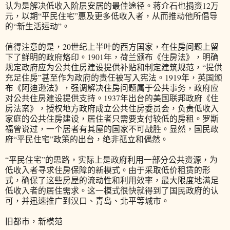
认为是解决低收入阶层安居的最佳途径。蒋介石也捐资12万
元，以期“平民住宅”惠及更多低收入者，从而推动他所倡导
的“新生活运动”。
值得注意的是，20世纪上半叶的西方国家，在住房问题上留
下了鲜明的政府烙印。1901年，荷兰颁布《住房法》，明确
规定政府应为公共住房建设提供补贴和制定建筑规范，“提供
充足住房”甚至作为政府的责任被写入宪法。1919年，英国颁
布《阿迪逊法》，强调解决住房问题属于公共事务，政府应
对公共住房建设提供支持。1937年出台的美国联邦政府《住
房法案》，授权地方政府成立公共住房委员会，负责低收入
家庭的公共住房建设，居住者只需要支付较低的房租。罗斯
福曾说过，一个居者有其屋的国家不可战胜。显然，国民政
府“平民住宅”政策的出台，绝非孤立和偶然。
“平民住宅”的思路，实际上是政府利用一部分公共资源，为
低收入者寻求住房保障的新模式。由于采取低价租赁的形
式，确保了这些房屋的流动性和利用效率，最大限度地满足
低收入者的居住需求。这一模式很快就得到了国民政府的认
可，并迅速推广到汉口、青岛、北平等城市。
旧都市，新模范