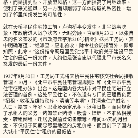
格，而是排列型、开放型风格，这一方面提高了用地效率、
便利了采光通风，另一方面却削弱了单体房屋的私密性，增
加了邻里纠纷发生的可能性。
就在天桥平民住宅竣工前，卢沟桥事变发生，北平战事吃
紧，市政府进入战争状态，无暇旁顾。直到8月23日，以张自
忠的名义签发的《市政府元字第210号指令》送达工务局，其
中明确写道：“经派查，应准验收，除令社会局接管外，仰即
知照，此令。”这份指令既是国民党北平市政府关于建设平民
住宅的最后一份文件，大约也是张自忠以代理北平市长名义
签发的最后一份文件。
1937年8月30日，工务局正式将天桥平民住宅移交社会局接收
管理。10月，《北平市平民住宅管理规则》和《北平市平民
住宅征租办法》出台。这是国内各大城市对平民住宅进行立
法管理的首例。这处平民住宅，不仅设有专门的管理员负责
“招租、收租及维持秩序、清洁等事项”，并清查住户姓名、
人口、籍贯、年岁、职业及确定承租、退租日期，而且规定
了承租人的义务，诸如禁止赌博、吸毒、嫖娼，不准私相授
受、转租倒租，迁居要提前登记备案等。每间0.6元的月租
金，不仅低于同期忠恕里地区的房租价格，而且创下了国内
大城市“平民住宅”租价的最低值。