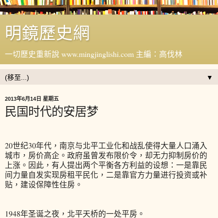
明鏡歷史網
一切歷史重新說 www.mingjinglishi.com 主編：高伐林
▼
2013年6月14日 星期五
民国时代的安居梦
20世纪30年代，南京与北平工业化和战乱使得大量人口涌入
城市，房价高企。政府虽曾发布限价令，却无力抑制房价的
上涨。因此，有人提出两个平衡各方利益的设想：一是靠民
间力量自发实现房租平民化，二是靠官方力量进行投资或补
贴，建设保障性住房。
1948年圣诞之夜，北平天桥的一处平房。