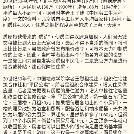
20世纪30-40年代，北平城区共有住房119万间（包括厨房、
厕所），居民则从138万（1930年）增至168万（1947年），
平均每人不到一间。据当时学者王子建《中国劳工生活程
度》一文的资料，北京城市手工业艺人平均每家住1.04间，每
间房住4.16人，住房之拥挤程度甚至超过了上海、天津。
房屋短缺带来的“房荒”，使房主得以肆意加租。人们因无钱
交租被赶到大街上无家可归，最后不得不自杀的新闻，报刊
上比比皆是。虽然政府曾发布限价政令，可根本无力抑制房
价的上涨。因此，当时学者给出两个平衡各方利益的设想：
一是靠民间力量自发实现房租平民化，二是靠官方力量进行
投资或补贴，建设保障性住房。
20世纪30年代，中国地政学院学者王慰祖提出，组织住宅建
筑合作社和“平民公寓”。前者是组织合作建房，增大住房供
应量；后者是发掘现有房屋的居住潜力，增大单栋住宅容量
和改善住宅装修设备。拿“平民公寓”来说，造一座石库门住
宅，三层楼，月租80元；如果把每层各切出四个小房间，一
楼的厢房改造为浴室和厕所，配备浴缸和抽水便桶，天井改
造为每层的公共厨房。算起来，虽然造价多了1060元，但得
到了12个小房间。倘若每间房月租10元，房主顶多一年就可
以收回投资，房客也可以出更少的钱来满足居住的基本需
求，甚至用得上浴缸。这不仅是一个双赢模式，而且避免了