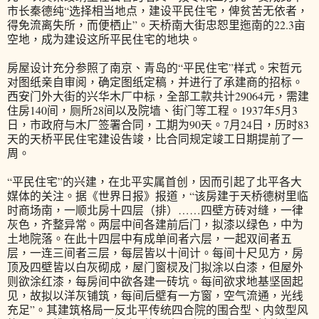
市长秦德纯“选择相当地点，建设平民住宅，俾贫苦无依者，
得免流离失所，而便栖止”。天桥南大街忠恕里迤南的22.3亩
空地，成为建设这所平民住宅的地块。
房屋设计充分参照了南京、青岛的“平民住宅”样式。宋哲元
对图纸亲自审阅，确定图纸定稿，并进行了承建商的招标。
西安门外大街的兴华木厂中标，全部工款共计29064元，需建
住房140间，厕所28间以及院墙、街门等工程。1937年5月3
日，市政府与木厂签署合同，工期为90天。7月24日，历时83
天的天桥平民住宅建设告竣，比合同规定竣工日期提前了一
周。
“平民住宅”的兴建，在北平实属首创，因而引起了北平各大
媒体的关注。据《世界日报》报道，“该房建于天桥德树里临
时商场南，一顺北房十四层（排）……四壁方砖对缝，一律
灰色，齐整异常。两层中间各建前后门，拟漆以绿色，中为
土地院落。在此十四层中有成单间者六层，一起双间者五
层，一连三间者三层，每层皆以十间计。每间十尺见方，房
顶及四壁皆以白灰砌成，屋门窗棂及门拟涂以白漆，但屋外
则欲涂红漆，每房间中欲各建一砖坑。每间欲求地基坚固起
见，故拟以洋灰铺筑，每间后壁有一方窗，空气流通，光线
充足”。其建筑格局一反北平传统四合院的围合型、内敛型风