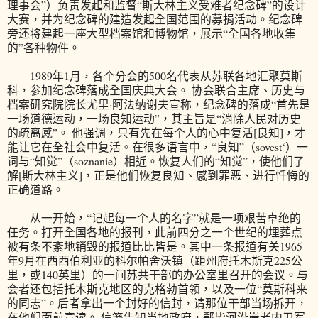
理事会”）负责发起和监督“斯大林主义受难者纪念碑”的设计
大赛，并为纪念碑的建造发起全国范围的募捐活动。纪念碑
旁还将建起一座大型档案馆和博物馆，展示“全国各地收集
的”各种物件。
1989年1月，各个分会的500名代表从苏联各地汇聚莫斯
科，参加纪念碑落成全国庆典大会。 协会联合主席、历史与
档案研究院院长尤里·阿法纳谢夫宣称，纪念碑的落成“首先是
一场道德运动，一场良知运动”，其主旨是“消除人民对历史
的疏离感”。 他强调，只有先在每个人的心中复活[良知]，才
能让它在全社会中复活。在很多语言中，“良知”（sovest‘）一
词与“知觉”（soznanie）相近。恢复人们的“知觉”，使他们了
解[斯大林主义]，正是他们恢复良知、感到罪恶、进行忏悔的
正确道路。
从一开始，“记起每一个人的名字”就是一项艰苦卓绝的
任务。打开全国各地的报刊，此前四分之一个世纪的埋葬点
被有条不紊地销毁的报道比比皆是。其中一条报道有关1965
年9月在西西伯利亚的科尔帕舍沃镇（距州府托木斯克225公
里，或140英里）的一间苏共干部的办公室里召开的会议。与
会者还包括托木斯克地区的克格勃首领，以及一位“莫斯科来
的同志”。后者拿出一个封好的信封，请那位干部当场拆开，
在他们面前宣读。 信笺告知当地政府，鄂毕河沿岸老内卫军