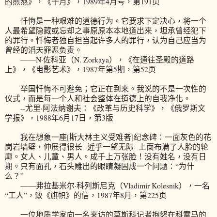
的煎熬》，《十月》，1989年4月号，第191页
忏悔是一种艰难的道德行为。它要求下定决心，将一个
人最希望隐藏或忘却之事原原本本地道出来，坦承曾经犯下
的罪行。忏悔者独自担当起许多人的罪行，认为自己应当为
曾经的滔天罪恶负责。
——N·佐科亚（N. Zorkaya），《在通往圣殿的道路
上》，《电影艺术》，1987年第5期，第52页
举国忏悔不可避免；它正在到来。我说的不是一次性的
仪式，而是每一个人和社会整体在道德上的自我净化。
--尤里·阿法纳谢夫：《改革与历史科学》，《俄罗斯文
学报》，1988年6月17日，第3版
我在想象一座[斯大林主义受难者]纪念碑：一面灰色的花
岗岩墙壁，伸展得很长--近乎一望无际--上面布满了人脸的轮
廓。女人、儿童、男人。成千上万张脸！没有姓名，没有日
期。只有面孔，石头雕出的眼睛凝固成一个问题：“为什
么？”
——弗拉基米尔·科列斯尼克（Vladimir Kolesnik），一名
“工人”，致《旗帜》的信，1987年8月，第225页
一位地质学家向一名来访的莫斯科记者抱怨在科雷马的