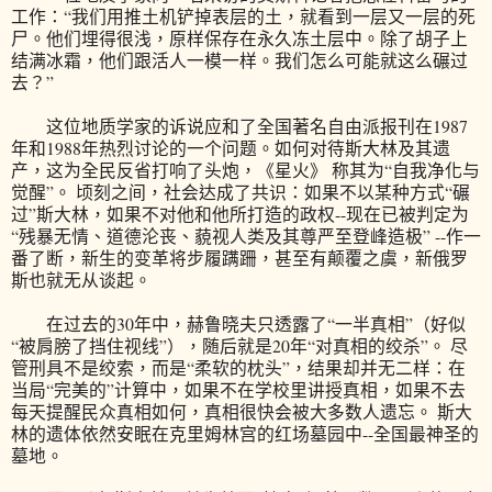
工作：“我们用推土机铲掉表层的土，就看到一层又一层的死
尸。他们埋得很浅，原样保存在永久冻土层中。除了胡子上
结满冰霜，他们跟活人一模一样。我们怎么可能就这么碾过
去？”
这位地质学家的诉说应和了全国著名自由派报刊在1987
年和1988年热烈讨论的一个问题。如何对待斯大林及其遗
产，这为全民反省打响了头炮，《星火》 称其为“自我净化与
觉醒”。 顷刻之间，社会达成了共识：如果不以某种方式“碾
过”斯大林，如果不对他和他所打造的政权--现在已被判定为
“残暴无情、道德沦丧、藐视人类及其尊严至登峰造极” --作一
番了断，新生的变革将步履蹒跚，甚至有颠覆之虞，新俄罗
斯也就无从谈起。
在过去的30年中，赫鲁晓夫只透露了“一半真相”（好似
“被肩膀了挡住视线”），随后就是20年“对真相的绞杀”。 尽
管刑具不是绞索，而是“柔软的枕头”，结果却并无二样：在
当局“完美的”计算中，如果不在学校里讲授真相，如果不去
每天提醒民众真相如何，真相很快会被大多数人遗忘。 斯大
林的遗体依然安眠在克里姆林宫的红场墓园中--全国最神圣的
墓地。