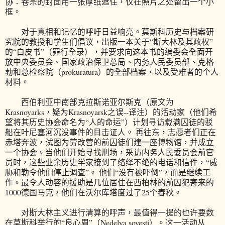
协：卷宗的封面用一张厚纸遮住，仅在照片之处留出一个小
框。
对于真相和记忆的呼吁日益响亮。莫斯科历史与档案研
究院的教授和学生们倡议，出版一本关于“斯大林及其政权”
的“白皮书”（罪行全录），并要求向这本书的编委会全面开
放中央委员会、国家政治保卫总局、内务人民委员部、克格
勃和总检察院（prokuratura）的全部档案，以及受难者的个人
材料。
西伯利亚中南部克拉斯诺亚尔斯克（原文为
Krasnoyarks，疑为Krasnoyarsk之误--译注）的活动家（他们希
望将其历史协会命名为“人的命运”）计划寻访载满囚徒的驳
船在叶尼塞河沉没事件的目击证人。 再往东，志愿者们正在
赤塔奔波，试图为劳改营的前囚徒们建一座博物馆，并成立
一个协会。当他们开始寻找刑场，采访内务人民委员会前官
员时，这些业余历史学家接到了络绎不绝的电话和信件，“威
胁和勒令他们停止调查”。 他们“没有被吓倒”，而是继续工
作。最令人动容的援助是几位居住在西柏林的前囚犯寄来的
1000德国马克，他们在沃尔库塔度过了25个春秋。
对斯大林主义进行清算的呼声，最值得一提的也许要数
在莫斯科举行的“良心周”（Nedelya sovesti）。这一活动从