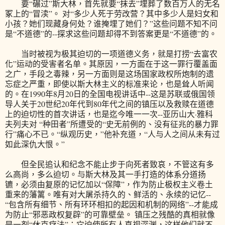
要“碾过”斯大林，首先就要“抹去”埋葬了数百万人的无名
冢上的“冒渎”。 对“多少人死于劳改营？其中多少人是妇女和
小孩？她们现藏身何处？谁掩埋了她们？”这些问题不知不问
是“不道德”的--探求这些问题却得不到答案更是“不道德”的。
当时被视为极其迫切的一项道德义务，就是打捞“去富农
化”运动的受害者名单。其原因，一方面在于这一罪行覆盖面
之广，手段之毒辣，另一方面则是这场国家政权所炮制的遗
忘症之严重，即使以斯大林主义的标准来论，也是耸人听闻
的。在1990年8月20日的全国电视讲话中--这是苏联或俄国领
导人关于20世纪20年代到80年代之间的镇压以及救赎在道德
上的迫切性的首次讲话，也是迄今唯一一次--亚历山大·雅科
夫列夫对 “种田者”所遭受的“史无前例的、没有征兆的暴力罪
行”痛心不已。“纵观历史，”他补充道，“人与人之间从未有过
如此深仇大恨。”
但全民追认和纪念不能止步于向死者致哀，不管这有多
么高尚，多么迫切。与斯大林及其一手打造的体系分道扬
镳，必须由复原的记忆加以“保障”，作为防止极权主义卷土
重来的藩篱。唯有对大屠杀持久的、鲜活的、永续的记忆--
“包含所有细节、所有环环相扣的起因和机制的网络”--才能成
为防止“邪恶政权复辟”的可靠壁垒。 镇压之残酷的真相就像
是一剂“休克疗法”：它迫使所有人直视深渊，这样他们就不