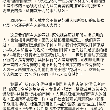
必定“痛苦而漫长”。 仅仅追忆每一位受斯大林主义所害的烈
士是不够的。必须将注意力从受害者转向加害者和犯罪者，
更重要的是，转向数千万的事后帮凶。
原因在于，斯大林主义不仅是苏联人民所经历的最惨痛
悲剧，它还是所有人的弥天大罪：
这是我们所有人的罪过--既包括亲历过那段悲惨岁月的
人，也包括非亲历者，因为父辈和祖辈亲历过，他们有罪
过，……而我们是他们的子孙。除非我们今天就以忏悔来赎
罪--以父辈和祖辈的名义，代他们忏悔，因为我们是罪恶的继
承人--这份罪过将永远悬在我们头顶。……谋划和煽动了这些
罪行的人是有罪的；具体执行的人是有罪的；心知肚明却不
发一言的人是有罪的；毫不知情或不愿探究的人是有罪的，
因为一无所知并没有将他们隔离于遍地冤魂。……这是每一
个人的罪过--罪名或有不同，但无人置身其外。
犯罪者--从1920年代中期直到雅科夫列夫笔下“异见者时
代” 的死亡名单的炮制者、审讯者、狱吏、监狱或劳改营中的
谋杀犯--将接受“良心的审判”。人民必须知道他们所有人的姓
名，正如所有被害者一样，这样社会就可以用道德的（如果
不能用法律的）标准来判定他们--整个国家“亟需”重立并遵守
这些标准。 “今天，我们身边不仅有英雄与烈士，”《星火》