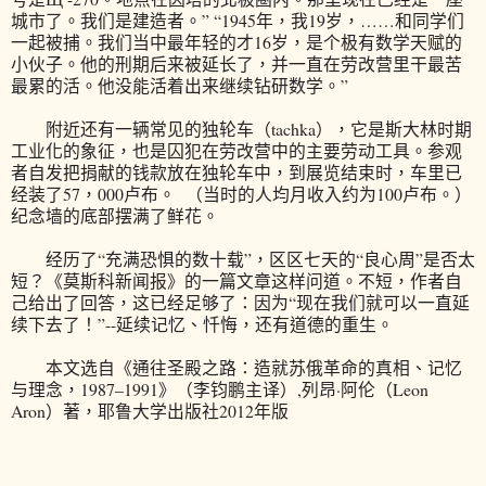
城市了。我们是建造者。” “1945年，我19岁，……和同学们
一起被捕。我们当中最年轻的才16岁，是个极有数学天赋的
小伙子。他的刑期后来被延长了，并一直在劳改营里干最苦
最累的活。他没能活着出来继续钻研数学。”
附近还有一辆常见的独轮车（tachka），它是斯大林时期
工业化的象征，也是囚犯在劳改营中的主要劳动工具。参观
者自发把捐献的钱款放在独轮车中，到展览结束时，车里已
经装了57，000卢布。 （当时的人均月收入约为100卢布。）
纪念墙的底部摆满了鲜花。
经历了“充满恐惧的数十载”，区区七天的“良心周”是否太
短？《莫斯科新闻报》的一篇文章这样问道。不短，作者自
己给出了回答，这已经足够了：因为“现在我们就可以一直延
续下去了！”--延续记忆、忏悔，还有道德的重生。
本文选自《通往圣殿之路：造就苏俄革命的真相、记忆
与理念，1987–1991》（李钧鹏主译）,列昂·阿伦（Leon
Aron）著，耶鲁大学出版社2012年版