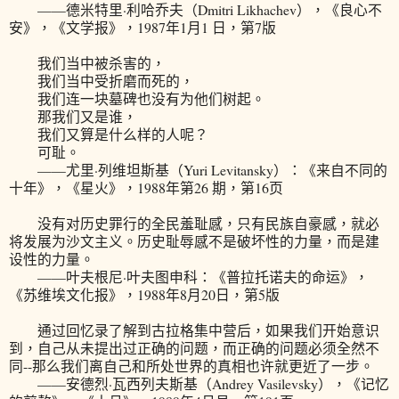
——德米特里·利哈乔夫（Dmitri Likhachev），《良心不
安》，《文学报》，1987年1月1 日，第7版
我们当中被杀害的，
我们当中受折磨而死的，
我们连一块墓碑也没有为他们树起。
那我们又是谁，
我们又算是什么样的人呢？
可耻。
——尤里·列维坦斯基（Yuri Levitansky）：《来自不同的
十年》，《星火》，1988年第26 期，第16页
没有对历史罪行的全民羞耻感，只有民族自豪感，就必
将发展为沙文主义。历史耻辱感不是破坏性的力量，而是建
设性的力量。
——叶夫根尼·叶夫图申科：《普拉托诺夫的命运》，
《苏维埃文化报》，1988年8月20日，第5版
通过回忆录了解到古拉格集中营后，如果我们开始意识
到，自己从未提出过正确的问题，而正确的问题必须全然不
同--那么我们离自己和所处世界的真相也许就更近了一步。
——安德烈·瓦西列夫斯基（Andrey Vasilevsky），《记忆