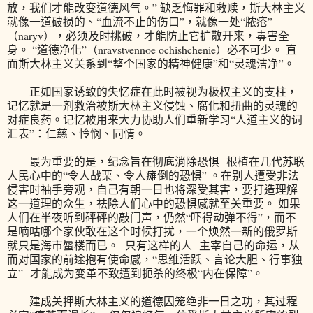
放，我们才能改变道德风气。” 缺乏悔罪和救赎，斯大林主义
就像一道破损的、“血流不止的伤口”，就像一处“脓疮”
（naryv），必须及时挑破，才能防止它扩散开来，毒害全
身。 “道德净化”（nravstvennoe ochishchenie）必不可少。 直
面斯大林主义关系到“整个国家的精神健康”和“灵魂洁净”。
正如国家诱致的失忆症在此时被视为极权主义的支柱，
记忆就是一剂救治被斯大林主义侵蚀、腐化和扭曲的灵魂的
对症良药。记忆被用来大力协助人们重新学习“人道主义的词
汇表”：仁慈、怜悯、同情。
最为重要的是，纪念旨在彻底消除恐惧--根植在几代苏联
人民心中的“令人战栗、令人瘫倒的恐惧” 。在别人遭受非法
侵害时袖手旁观，自己有朝一日也将深受其害，要打造理解
这一道理的众生，祛除人们心中的恐惧感就至关重要。 如果
人们在半夜听到砰砰的敲门声，仍然“吓得动弹不得”，而不
是嘀咕哪个家伙敢在这个时候打扰，一个焕然一新的俄罗斯
就只是海市蜃楼而已。 只有这样的人--主宰自己的命运，从
而对国家的前途抱有使命感，“思维活跃、言论大胆、行事独
立”--才能成为变革不致遭到扼杀的终极“内在保障”。
建成关押斯大林主义的道德囚笼绝非一日之功，其过程