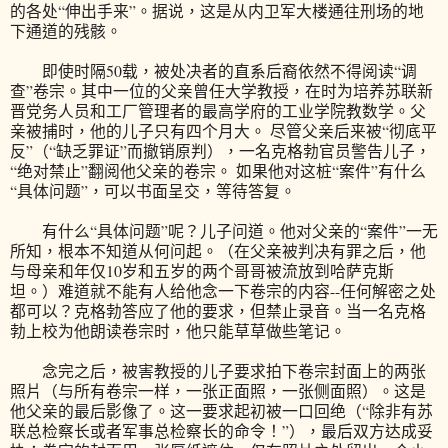
的各处“伸出手来”。据说，这是从内卫军大楼通往刑场的地
下通道的残骸。
即使时隔50载，被处决者的直系后裔依然不得阅读“调
查”卷宗。其中一位的父亲曾任大学教授，在时为培养苏联新
晋党务人员和工厂管理者的最高学府的工业学院教数学。父
亲被捕时，他的儿子只有四个月大。 尽管父亲后来被“彻底平
反”（“缺乏罪证”而撤销原判），一名克格勃官员警告儿子，
“绝对禁止”翻阅他父亲的卷宗。 如果他对这桩“案件”有什么
“具体问题”，可以书面呈交，等待答复。
有什么“具体问题”呢？儿子问道。他对父亲的“案件”一无
所知，根本不知道从何问起。（在父亲被判决有罪之后，他
与母亲和年仅10岁和五岁的两个哥哥被流放到哈萨克斯
坦。）难道就不能有人给他念一下卷宗的内容--任何解密之处
都可以？克格勃答应了他的要求，但禁止录音。当一名克格
勃上校为他朗读卷宗时，他只能草草做些笔记。
念完之后，被害教授的儿子要求拍下卷宗封面上的两张
照片（与所有卷宗一样，一张正面照，一张侧面照）。这是
他父亲的最后影像了。这一要求起初被一口回绝（“除非有苏
联总检察长或者军事总检察长的命令！”），最后双方达成妥