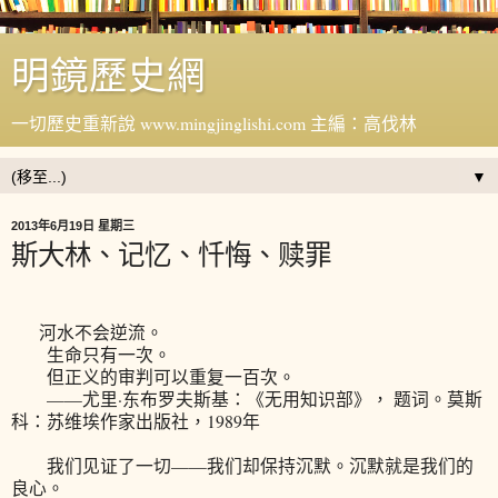
明鏡歷史網
一切歷史重新說 www.mingjinglishi.com 主編：高伐林
▼
2013年6月19日 星期三
斯大林、记忆、忏悔、赎罪
河水不会逆流。
生命只有一次。
但正义的审判可以重复一百次。
——尤里·东布罗夫斯基：《无用知识部》， 题词。莫斯
科：苏维埃作家出版社，1989年
我们见证了一切——我们却保持沉默。沉默就是我们的
良心。