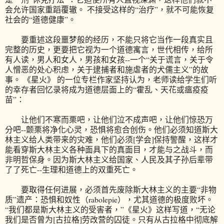
会允许国家重蹈覆辙。 不接受这样的“治疗”，就不可能恢复
社会的“道德健康”。
要重述这段噩梦般的经历，不能只将它当作一段真实且
完整的历史，更要把它视为一个道德寓言，世代相传，给所
有人读，男人和女人，男孩和女孩--一个“关于谎言，关于令
人憎恶的处心积虑，关于逮捕者和施虐者的犬儒主义”的故
事。 《星火》 的一位专栏作家坚持认为，老师读给学生们听
的幸存者回忆录将成为道德层面上的“霍乱、天花或瘟疫疫
苗”：
让他们不寒而栗吧，让他们泣不成声吧，让他们惊恐万
分吧--颤栗将净化心灵，恐惧将愈合创伤。他们必须知道斯大
林主义给人类带来的灾难，他们必须[学会]保持警醒，这样才
能看穿斯大林主义各种面具下的真面目，才能与之战斗，而
非明哲保身。因为斯大林主义给国家、人民及其子孙后辈带
了了死亡--生理和道德上的双重死亡。
要取得任何进展，必须首先废除斯大林主义的主要“非物
质”遗产：恐惧和奴性（rabolepie），尤其道德的极度败坏。
“我们都是斯大林主义的受害者，”《星火》这样写道，“无论
我们是否曾为[古拉格]劳改营的囚徒。只有从古拉格中彻底解