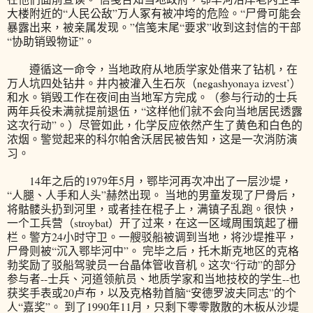
大楼附近的“人民公敌”万人冢有被冲垮的危险。“尸骨可能会
暴露出来，被亲属发现。”信笺末尾“要求”收到这封信的干部
“协助销毁物证”。
遵循这一命令，当地政府从地质学家处借来了钻机，在
万人坑四处钻井。井内被灌入生石灰（negashyonaya izvest’）
和水。销毁工作在夜间由当地军方完成。（参与行动的士兵
两年兵役未满就提前退伍，“这样他们就不会向当地居民透露
这次行动”。）尽管如此，化学反应依然产生了黄色和白色的
浓烟。警觉起来的科尔帕舍沃居民被告知，这是一次消防演
习。
14年之后的1979年5月，鄂毕河再次冲出了一层沙堤，
“人腿、人手和人头”赫然出现。 当地的男童发现了尸骨后，
将骷髅头扔到河里，或者挂在棍子上，满镇子乱跑。很快，
一个工兵营（stroybat）开了过来，在这一区域周围筑起了栅
栏。警方24小时守卫。一艘驳船被调到当地，将沙堤推平，
尸骨则被“沉入鄂毕河中”。 完毕之后，托木斯克地区的克格
勃奖励了驳船驾驶员一台晶体管收音机。这次“行动”的部分
参与者--士兵、河道领航员、地质学家和当地技校的学生--也
获奖手表或20卢布，以及克格勃首脑“安德罗波夫同志”的个
人“嘉奖”。 到了1990年11月，只剩下零零散散的木板从沙堤