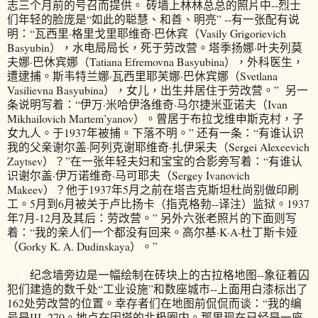
志三个月前的号召而提供。 砖墙上林林总总的照片中--烈士
们年轻的脸庞是“如此的聪慧、和善、明亮” --有一张配有说
明：“瓦西里·格里戈里耶维奇·巴休宾（Vasily Grigorievich
Basyubin），水电局局长，死于劳改营。塔季扬娜·叶夫列莫
夫娜·巴休宾娜（Tatiana Efremovna Basyubina），外科医生，
遭逮捕。斯韦特兰娜·瓦西里耶芙娜·巴休宾娜（Svetlana
Vasilievna Basyubina），女儿，出生并居住于劳改营。” 另一
条说明写着：“伊万·米哈伊洛维奇·马尔捷米亚诺夫（Ivan
Mikhailovich Martem’yanov）。曾居于布拉戈维申斯克村，子
女九人。于1937年被捕。下落不明。” 还有一条：“有谁认识
我的父亲谢尔盖·阿列克谢耶维奇·扎伊采夫（Sergei Alexeevich
Zaytsev）？”在一张年轻夫妇和宝宝的合影旁写着：“有谁认
识谢尔盖·伊万诺维奇·马可耶夫（Sergey Ivanovich
Makeev）？他于1937年5月之前在塔吉克斯坦杜尚别做印刷
工。5月到6月被关于卢比扬卡（指克格勃--译注）监狱。1937
年7月-12月及其后：劳改营。” 另外六张老照片的下面则写
着：“我的亲人们一个都没有回来。高尔基·K·A·杜丁斯卡娅
（Gorky K. A. Dudinskaya）。”
纪念墙旁边是一幅绘制在砖块上的古拉格地图--象征着囚
犯们建造的数千处“工业设施”和数座城市--上面用白漆标出了
162处劳改营的位置。幸存者们在地图前侃侃而谈：“我的编
号是Щ -270。地点在因塔的北极圈内。那里现在已经是一座