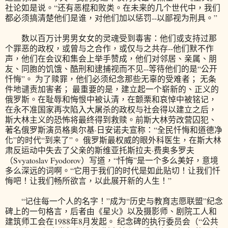
社论如是说。“还有恶棍和败类。在未来的几个世代中，我们
都必须搞清楚他们是谁，对他们加以惩罚--以鄙视为刑具。”
数以百万计男男女女的灵魂受到毒害：他们或支持过那
个罪恶的政权，或曾与之合作，或仅与之共存--他们默不作
声，他们在会议和集会上举手赞成，他们对邻居、亲属、朋
友、同胞的饥饿、酷刑和逮捕视而不见--等待他们的是“公开
忏悔”。 为了赎罪，他们必须纪念那些无辜的受难者； 无条
件地谴责加害者； 最重要的是，建立起一个崭新的、正义的
俄罗斯。在耻辱和悔恨中被认清，在颤栗和哀悼中被铭记，
在永不准国家再次陷入大屠杀的政权与社会得以建立之后，
斯大林主义的恐怖将最终得到救赎。前斯大林劳改营囚犯、
著名俄罗斯演员格奥尔基·日安诺夫宣称：“全民忏悔和道德净
化”的时代“到来了”。 俄罗斯最权威的眼外科医生，在斯大林
肃反运动中失去了父亲的斯维亚托斯拉夫·费奥多罗夫
（Svyatoslav Fyodorov）写道，“忏悔”是一个多么美好，意境
多么深远的词啊。“它用于我们的时代是如此贴切！让我们忏
悔吧！让我们畅所欲言，以此展开新的人生！”
“记住每一个人的名字！”成为“历史与教育志愿联盟”纪念
碑上的一句格言，后者由《星火》以及摄影师、剧院工人和
建筑师工会在1988年8月发起。 纪念碑的执行委员会（“公共