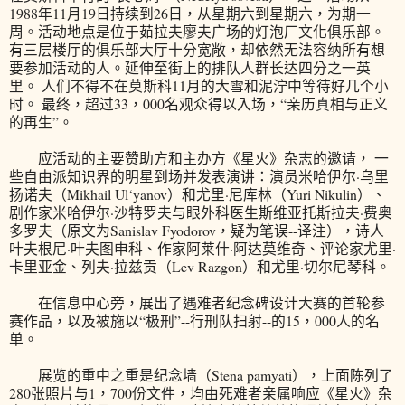
1988年11月19日持续到26日，从星期六到星期六，为期一
周。活动地点是位于茹拉夫廖夫广场的灯泡厂文化俱乐部。
有三层楼厅的俱乐部大厅十分宽敞，却依然无法容纳所有想
要参加活动的人。延伸至街上的排队人群长达四分之一英
里。 人们不得不在莫斯科11月的大雪和泥泞中等待好几个小
时。 最终，超过33，000名观众得以入场，“亲历真相与正义
的再生”。
应活动的主要赞助方和主办方《星火》杂志的邀请， 一
些自由派知识界的明星到场并发表演讲：演员米哈伊尔·乌里
扬诺夫（Mikhail Ul‘yanov）和尤里·尼库林（Yuri Nikulin）、
剧作家米哈伊尔·沙特罗夫与眼外科医生斯维亚托斯拉夫·费奥
多罗夫（原文为Sanislav Fyodorov，疑为笔误--译注），诗人
叶夫根尼·叶夫图申科、作家阿莱什·阿达莫维奇、评论家尤里·
卡里亚金、列夫·拉兹贡（Lev Razgon）和尤里·切尔尼琴科。
在信息中心旁，展出了遇难者纪念碑设计大赛的首轮参
赛作品，以及被施以“极刑”--行刑队扫射--的15，000人的名
单。
展览的重中之重是纪念墙（Stena pamyati），上面陈列了
280张照片与1，700份文件，均由死难者亲属响应《星火》杂