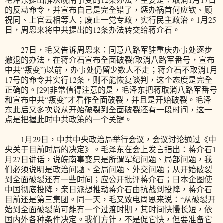
的反动命令，并宣布自己是完全错了，惩办祸首何应钦、顾
祝同、上官云相等人；废止一党专政，实行民主政治。1月25
日，周恩来将中共提出的12条办法转交给蒋介石。
27日，毛又告诉周恩来：同意八路军驻重庆办事处逐步
撤退的办法，在蒋介石宣布全面破裂(取消八路军番号，宣布
中共“叛变”)以前，办事处仍留少数人不走；蒋介石不取消1月
17号的命令并实行12条，则不能恢复谈判，这个态度是完全
正确的。[29]非常值得注意的是，毛泽东把蒋取消八路军番号
和宣布中共“叛变”才看作全面破裂，并且是开始破裂。毛泽
东此后又多次说从开始破裂到全面破裂还有一段时间，这一
点是把握此时中共政策的一个关键。
1月29日，中共中央政治局举行会议，会议讨论通过《中
央关于目前时局的决定》。毛泽东在会上发言指出：蒋介石1
月27日讲话，说皖南事变只是所谓军纪问题、局部问题，我
们必须说明是政治问题、全局问题、外交问题；从开始破裂
到全面破裂还有一些时间；应公开批评蒋介石；日本企图使
中国彻底投降，亲日派想推动蒋介石由抗战到投降，蒋介石
目前还是第三集团。同一天，毛又致电周恩来说：“从破裂开
始到全面破裂尚可能有一个过渡时期，其时间快慢长短，依
国内外各种条件决定。我们方针，不是促它快，但要准备它