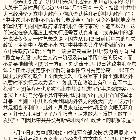
杨先生引用了《中共中央文件选集》第13卷收录的《中
央关于目前时局的决定(1941年1月29日)》一文，指出“中共中
央已经准备另立中央政府，彻底否认蒋介石的中央政府了”；
“中共这时不仅拒不派员出席参政会，而且明令各根据地政府
和军队不再向国民政府请示和报告任何事项”。笔者以为，这
份决定在多大程度上被执行还需要认真考证，或许其中的部
分说法仅仅是一时气急之语。因为从1月29日前后中共的相关
政策、主张中，都看不出这时中共中央要准备推倒蒋介石另
立中央政府(详后)。而且，该决定只是说中共“努力的方向”是
“孤立与克服”大地主大资产阶级及其首领蒋介石的反动，而
不是要推翻他。[5]另一方面，刘少奇于1月15日就致电毛泽东
说：“在此时我党亦不宜借皖南事件与国民党分裂”，“以在全
国主要的实行政治上全面大反攻，但在军事上除个别地区外
以暂时不实行反攻为妥”，“如此我在政治上有利，在军事上
稳健”。[6]蒋介石也多次指出中共没有进行军事决裂的实力。
事实上，时与势都不允许中共此时和蒋介石展开全面的军事
斗争，否则，中共也会受到国内外各方的强大压力，这对中
共是相当不利的。此外，周恩来在这一时期还多次晤见蒋介
石，并于3月14日“呈了八个报告，请求放人、发饷、放车、
发照”，[7]因此中共并没有断绝和蒋介石政治上的联系渠道。
5月10日刘为章(即刘斐，时任军令部次长)约见周恩来，5
月11日蒋介石约见周恩来。而杨先生在文中说：“(5月10日)这