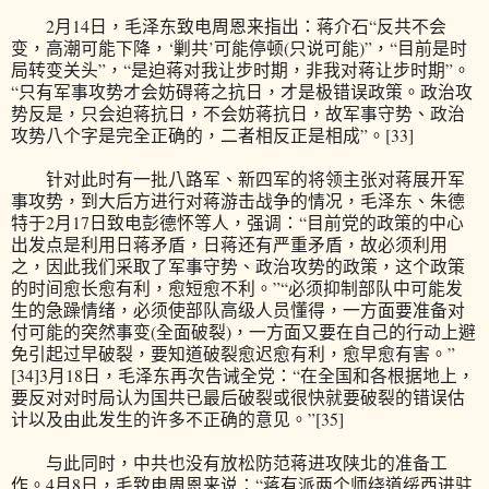
2月14日，毛泽东致电周恩来指出：蒋介石“反共不会
变，高潮可能下降，‘剿共’可能停顿(只说可能)”，“目前是时
局转变关头”，“是迫蒋对我让步时期，非我对蒋让步时期”。
“只有军事攻势才会妨碍蒋之抗日，才是极错误政策。政治攻
势反是，只会迫蒋抗日，不会妨蒋抗日，故军事守势、政治
攻势八个字是完全正确的，二者相反正是相成”。[33]
针对此时有一批八路军、新四军的将领主张对蒋展开军
事攻势，到大后方进行对蒋游击战争的情况，毛泽东、朱德
特于2月17日致电彭德怀等人，强调：“目前党的政策的中心
出发点是利用日蒋矛盾，日蒋还有严重矛盾，故必须利用
之，因此我们采取了军事守势、政治攻势的政策，这个政策
的时间愈长愈有利，愈短愈不利。”“必须抑制部队中可能发
生的急躁情绪，必须使部队高级人员懂得，一方面要准备对
付可能的突然事变(全面破裂)，一方面又要在自己的行动上避
免引起过早破裂，要知道破裂愈迟愈有利，愈早愈有害。”
[34]3月18日，毛泽东再次告诫全党：“在全国和各根据地上，
要反对对时局认为国共已最后破裂或很快就要破裂的错误估
计以及由此发生的许多不正确的意见。”[35]
与此同时，中共也没有放松防范蒋进攻陕北的准备工
作。4月8日，毛致电周恩来说：“蒋有派两个师绕道绥西进驻