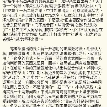
法”要求中共出兵及其真实意图，二是中共是否出兵了。关于
第一个问题，邓先生认为蒋是用“激将法”要求中共出兵，而
且“这是个一石二鸟之策，中共如果出兵，可以消耗其实力，
如不出兵，则以放弃抗日立场之名，从政治上打击中共”；毛
泽东则“识破”了蒋的意图，于是要求“把主要配合作战区域摆
在晋东南和冀南”，而不是晋南，从而使“蒋之激将法失效
了”。杨先生不大同意蒋用的是“激将法”，①也不认同蒋意在
藉机消耗中共实力或“从政治上打击中共”的说法，因为这两
者都有“过度解释之嫌”。
笔者想指出的是：蒋一开初用的正是激将法，毛也认为
蒋用的是激将法；但蒋在发现激将法未起作用之后，就直接
用了下命令的方式。另一方面，蒋的真实意图是一回事，毛
如何判断蒋的意图又是另一回事，这两者之间有着重要区
别。在前期，蒋的真意就是让中共出兵配合作战，以利中央
军守住中条山；在后期，蒋更多的是为了藉机消耗中共实力
或“从政治上打击中共”。也就是说，蒋是想让中共在政治上
或军事上某一方面失分即可，而不是也不可能是想让中共同
时在两方面失分，不是所谓的“一石二鸟”。对中共来说，这
确实是一个两难问题，不出兵就有可能在政治上陷于被动，
出兵则可能让百团大战之后元气尚未恢复的八路军实力再次
受到削弱，所以毛泽东告诉彭德怀：“目前方针是必须打日
本，但又决不可打得太凶。不打则国民党不能谅解，中间派