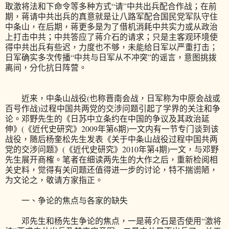
取激将法和下命令等多种方式“请”中共出兵配合作战；在前
期，蒋请中共出兵的真意就是让八路军配合国民党军队守住
中条山，在后期，蒋更多是为了借机消耗中共实力或从政治
上打击中共；中共答应了蒋介石的请求；只是主客观环境使
得中共出兵有些迟，力度也不够，未能给日军以严重打击；
日军确实多次传播“中共与日军从不冲突”的谣言，意图挑拨
离间，分化抗日阵营。
近来，中条山战役(也称晋南会战，日军称为中原会战或
百号作战)过程中国共两党的交涉问题引起了学界的关注和争
论。邓野先生的《日苏中立条约在中国的争议及其政治延
伸》(《近代史研究》2009年第6期)一文内有一节专门谈到该
战役，随后杨奎松先生发表《关于中条山战役过程中国共两
党的交涉问题》(《近代史研究》2010年第4期)一文，与邓野
先生展开商榷。笔者在细读两先生的大作之后，重新检阅相
关史料，觉得有关问题还值得进一步的讨论，特不揣谫陋，
为文论之，敬请方家指正。
一、争论的焦点与各家的缺失
邓先生和杨先生争论的焦点，一是蒋介石是否使用“激将