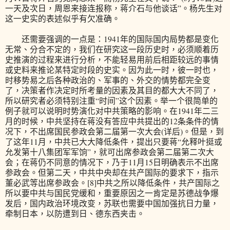
一天及次日，周恩来接连报称，蒋介石与他谈话”。杨先生对
这一史实的表述似乎有欠准确。
还需要强调的一点是：1941年的国际国内局势都是变化
无常、分合不定的，我们在研究这一段历史时，必须顺着历
史推演的过程来进行分析，不能轻易用前后相距较远的事情
或史料来推论某特定时段的史实。因为此一时，彼一时也，
时移势易之后各种政治的、军事的、外交的情势都完全变
了，决策者作决定时所考量的因素及其目的都大大不同了，
所以研究者必须特别注重“时间”这个因素。举一个很简单的
例子就可以说明时势演化对中共策略的影响。在1941年二三
月的时候，中共坚持在蒋没有答应中共提出的12条条件的情
况下，不出席国民参政会第二届第一次大会(详后)。但是，到
了这年11月，中共已大大降低条件，提出只要蒋“允释叶挺或
允发第十八集团军军饷”，就可出席参政会第二届第二次大
会；在蒋仍不同意的情况下，乃于11月15日明确表示不出席
参政会。但第二天，中共中央却在共产国际的要求下，指示
董必武等出席参政会。[8]中共之所以降低条件，共产国际之
所以要中共与国民党缓和，重要原因之一肯定是苏德战争爆
发后，国内政治环境改变，苏联也需要中国加强抗日力量，
牵制日本，以防遭到日、德东西夹击。