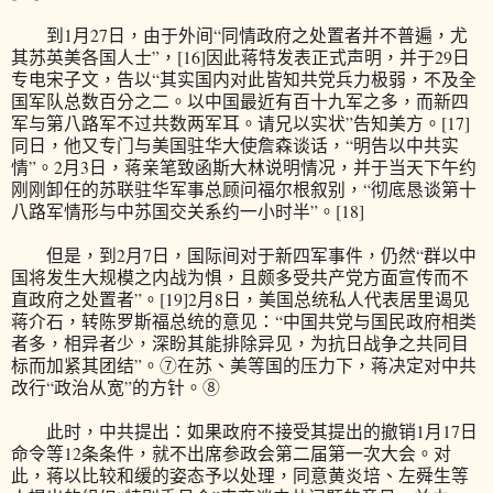
到1月27日，由于外间“同情政府之处置者并不普遍，尤
其苏英美各国人士”，[16]因此蒋特发表正式声明，并于29日
专电宋子文，告以“其实国内对此皆知共党兵力极弱，不及全
国军队总数百分之二。以中国最近有百十九军之多，而新四
军与第八路军不过共数两军耳。请兄以实状”告知美方。[17]
同日，他又专门与美国驻华大使詹森谈话，“明告以中共实
情”。2月3日，蒋亲笔致函斯大林说明情况，并于当天下午约
刚刚卸任的苏联驻华军事总顾问福尔根叙别，“彻底恳谈第十
八路军情形与中苏国交关系约一小时半”。[18]
但是，到2月7日，国际间对于新四军事件，仍然“群以中
国将发生大规模之内战为惧，且颇多受共产党方面宣传而不
直政府之处置者”。[19]2月8日，美国总统私人代表居里谒见
蒋介石，转陈罗斯福总统的意见：“中国共党与国民政府相类
者多，相异者少，深盼其能排除异见，为抗日战争之共同目
标而加紧其团结”。⑦在苏、美等国的压力下，蒋决定对中共
改行“政治从宽”的方针。⑧
此时，中共提出：如果政府不接受其提出的撤销1月17日
命令等12条条件，就不出席参政会第二届第一次大会。对
此，蒋以比较和缓的姿态予以处理，同意黄炎培、左舜生等