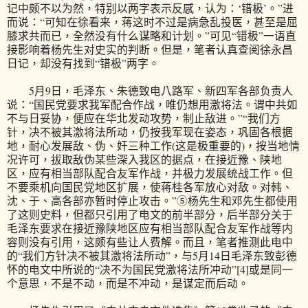
记中颇不以为然，特别以两字表示反感，认为：‘错极’。”进
而说：“可知在徐看来，蒋这时不过是病急乱投医，甚至是屈
膝求共而已，全然没有什么谋略和计划。”可见“错极”一语直
接影响着杨先生对史实的判断。但是，笔者认真查阅徐永昌
日记，却没有找到“错极”两字。
5月9日，毛泽东、朱德致电八路军、新四军各部负责人
说：“国民党要求我军配合作战，唯仍想用激将法。谓中共如
不与日妥协，便应在华北发动攻势，制止敌进。”“我们方
针，决不被其激将法所动，仍按我军现在姿态，巩固各根据
地，耐心发展敌、伪、奸三种工作(这是极重要的)，按当地情
况许可，拔取敌伪某些深入我区的据点，在接近豫、陕地
区，应有相当部队配合友军作战，并极力发展统战工作。但
不要乘机向国民党地区扩展，使蒋桂各军放心对敌。对韩、
沈、于、高各部亦暂时停止攻击。”⑤杨先生和邓先生都使用
了这则史料，但都只引用了电文的前半部分，后半部分关于
毛泽东要求在接近豫陕地区应有相当部队配合友军作战等内
容则没有引用，这颇有些让人费解。而且，笔者推测此电中
的“我们方针决不被其激将法所动”，与5月14日毛泽东致彭德
怀的电文中所说的“决不为国民党激将法所冲动”[4]或是同一
个意思，不是不动，而是不冲动，是谋定而后动。