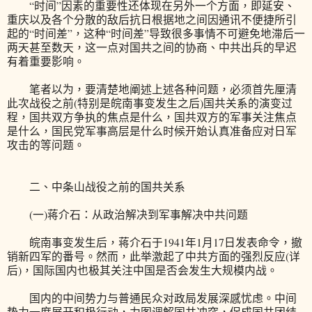
“时间”因素的重要性还体现在另外一个方面，即延安、
重庆以及各个分散的敌后抗日根据地之间因通讯不便捷所引
起的“时间差”，这种“时间差”导致很多事情不可避免地滞后一
两天甚至数天，这一点对国共之间的协商、中共出兵的早迟
有着重要影响。
笔者以为，要清楚地阐述上述各种问题，必须首先厘清
此次战役之前(特别是皖南事变发生之后)国共关系的演变过
程，国共双方争执的焦点是什么，国共双方的军事关注焦点
是什么，国民党军事高层是什么时候开始认真准备应对日军
攻击的等问题。
二、中条山战役之前的国共关系
(一)蒋介石：从政治解决到军事解决中共问题
皖南事变发生后，蒋介石于1941年1月17日发表命令，撤
销新四军的番号。然而，此举激起了中共方面的强烈反应(详
后)，国际国内也极其关注中国是否会发生大规模内战。
国内的中间势力与普通民众对政局发展深感忧虑。中间
势力一度展开积极行动，力图调解国共冲突，促成国共团结