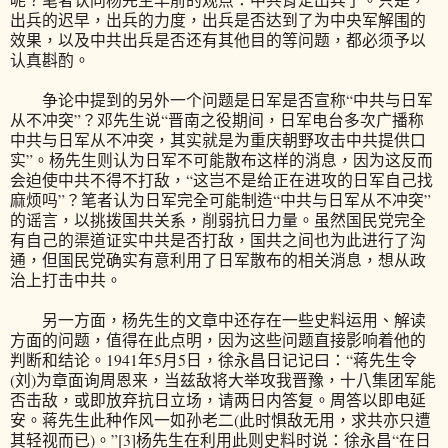
出兵的迟早，出兵的力度，出兵是否达到了为中央军解围的
效果，以及中共出兵是否还有其他目的等问题，都必须予以
认真斟酌。
争论中提到的另外一个问题是日军是否宣称“中共与日军
从不冲突”？邓先生说“晋南之役期间，日军电台多次广播称
中共与日军从不冲突，其实就是为重庆朝野攻击中共提供口
实”。杨先生则认为日军不可能散布这样的消息，因为这反而
会迫使中共不得不打敌，“这岂不是给正在进攻的日军自己找
麻烦吗”？笔者认为日军完全可能制造“中共与日军从不冲突”
的谣言，以挑拨国共关系，削弱抗日力量。虽然国民党完全
有自己的渠道证实中共是否打敌，国共之间也为此进行了沟
通，但国民党确实有意利用了日军散布的相关消息，想从政
治上打击中共。
另一方面，杨先生的文章中还存在一些史料运用、解读
方面的问题，值得在此点明，因为这些问题直接影响着他的
判断和结论。1941年5月5日，徐永昌日记记曰：“蒋先生令
(刘)为章面询周恩来，当兹敌将大举攻我晋豫，十八集团军能
否击敌，或即放弃抗日立场，请两日内答复。周答以即电延
安。蒋先生此种作风一如孙老二(此时惧敌无用，求共亦只遭
其轻视而已)。”[3]杨先生在利用此则史料时说：徐永昌“在日