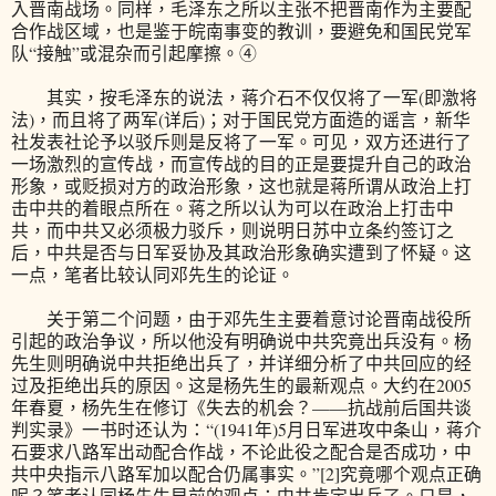
入晋南战场。同样，毛泽东之所以主张不把晋南作为主要配
合作战区域，也是鉴于皖南事变的教训，要避免和国民党军
队“接触”或混杂而引起摩擦。④
其实，按毛泽东的说法，蒋介石不仅仅将了一军(即激将
法)，而且将了两军(详后)；对于国民党方面造的谣言，新华
社发表社论予以驳斥则是反将了一军。可见，双方还进行了
一场激烈的宣传战，而宣传战的目的正是要提升自己的政治
形象，或贬损对方的政治形象，这也就是蒋所谓从政治上打
击中共的着眼点所在。蒋之所以认为可以在政治上打击中
共，而中共又必须极力驳斥，则说明日苏中立条约签订之
后，中共是否与日军妥协及其政治形象确实遭到了怀疑。这
一点，笔者比较认同邓先生的论证。
关于第二个问题，由于邓先生主要着意讨论晋南战役所
引起的政治争议，所以他没有明确说中共究竟出兵没有。杨
先生则明确说中共拒绝出兵了，并详细分析了中共回应的经
过及拒绝出兵的原因。这是杨先生的最新观点。大约在2005
年春夏，杨先生在修订《失去的机会？——抗战前后国共谈
判实录》一书时还认为：“(1941年)5月日军进攻中条山，蒋介
石要求八路军出动配合作战，不论此役之配合是否成功，中
共中央指示八路军加以配合仍属事实。”[2]究竟哪个观点正确
呢？笔者认同杨先生早前的观点：中共肯定出兵了。只是，