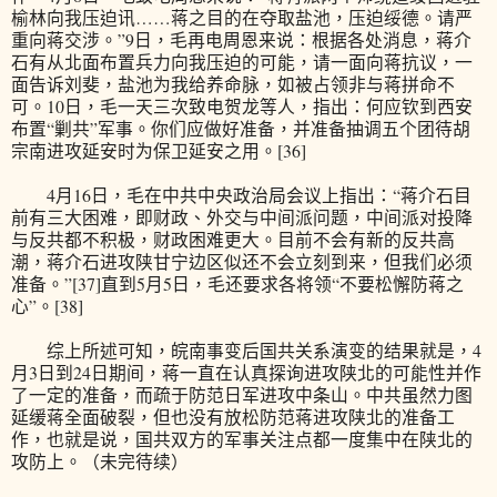
榆林向我压迫讯……蒋之目的在夺取盐池，压迫绥德。请严
重向蒋交涉。”9日，毛再电周恩来说：根据各处消息，蒋介
石有从北面布置兵力向我压迫的可能，请一面向蒋抗议，一
面告诉刘斐，盐池为我给养命脉，如被占领非与蒋拼命不
可。10日，毛一天三次致电贺龙等人，指出：何应钦到西安
布置“剿共”军事。你们应做好准备，并准备抽调五个团待胡
宗南进攻延安时为保卫延安之用。[36]
4月16日，毛在中共中央政治局会议上指出：“蒋介石目
前有三大困难，即财政、外交与中间派问题，中间派对投降
与反共都不积极，财政困难更大。目前不会有新的反共高
潮，蒋介石进攻陕甘宁边区似还不会立刻到来，但我们必须
准备。”[37]直到5月5日，毛还要求各将领“不要松懈防蒋之
心”。[38]
综上所述可知，皖南事变后国共关系演变的结果就是，4
月3日到24日期间，蒋一直在认真探询进攻陕北的可能性并作
了一定的准备，而疏于防范日军进攻中条山。中共虽然力图
延缓蒋全面破裂，但也没有放松防范蒋进攻陕北的准备工
作，也就是说，国共双方的军事关注点都一度集中在陕北的
攻防上。（未完待续）