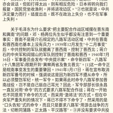
亦会说话，但如打得太凶，则有相反危险，日本将转向我们
报复，国民党坐收渔利，并将进攻边区。”②也就是说，中共
决定量力而行，适度出击，既不在政治上失分，也不在军事
上失利。
关于毛泽东为什么要求“把主要配合作战区域摆在晋东南
和冀南”的问题，邓、杨两位先生似乎都没有注意到一个重要
事实：晋南不是蒋介石规定的八路军活动区域，中共在晋南
和晋西南也基本上没有兵力。1939年12月发生“十二月事变”
后，中共控制的军队就撤离了晋西南，控制了晋西北；蒋介
石的中央军和阎锡山的军队则控制了晋南和晋西。1940年7月
16日，军事委员会发布“中央提示案”，命令新四军、八路军
(十八集团军)限期开到“冀察两省及鲁北晋北”。[1]这一命令正
是皖南事变发生的重要肇因。1941年1月17日，蒋在宣布取消
新四军番号的时候，强调说这是因为新四军不遵从命令，所
以必须整饬军纪，统一军令。如果蒋此时命令八路军参加晋
南战役，岂不是自己扇自己耳光？因此，军令部部长徐永昌
一直反对用“命令”的方式要求八路军配合作战；蒋在一开始
也不同意用下命令的方式，而采用“激将法”的方式。但在中
央军严重失利的情况下，蒋已不得不下命令了，然采用的是
“口头告知”式的命令，而且只是要求八路军“用游击战争的方
法，切断同蒲路、正太路、平汉路等”，③并没有要求中共投