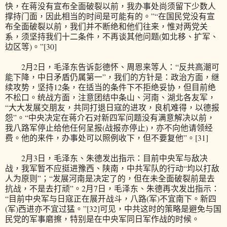
快，在蒋没有宣布全面破裂以前，我办事处尚须留下少数人
撑持门面，因此相当的时间是可能有的。”“在国民党没有宣
布全面破裂以前，我们并不断绝和他们往来，惟对两党关
系，须坚持我们十二条件，不再谈其他问题(如北移、扩军、
边区等)。”[30]
2月2日，毛泽东告诉彭德怀、周恩来等人：“反共高潮可
能下降，中日矛盾仍属第一”，我们的方针是：政治方面，继
续攻势，坚持12条，在适当的条件下不拒绝妥协，但目前绝
不松口。统战方面，注意团结中条山、河南、湖北各友军，
“大大发展交朋友，共同打退日寇的进攻，良机难得，以德报
怨”。“中央决定在蒋介石对新四军问题没有满意解决以前，
我八路军停止给他任何呈报(战报亦停止)，亦不向他请领经
费。他的来件，办事处可以照例收下，但不要复他”。[31]
2月3日，毛泽东、朱德发出指示：目前中央军与敌决
战，我军暂不应挺进豫西、陕南，中共军队的行动“均以打敌
人为原则”；“发展河南是决定了的，但在未全面破裂前是去
抗战，不是去打顽”。2月7日，毛泽东、朱德再次发出指示：
“目前中央军与日寇正在展开战斗，八路(军)不宜南下。新四
(军)西进亦不宜过猛。”[32]可见，中共这时的策略是避免与国
民党的军事磨擦，特别是在中央军同日军作战的时候。