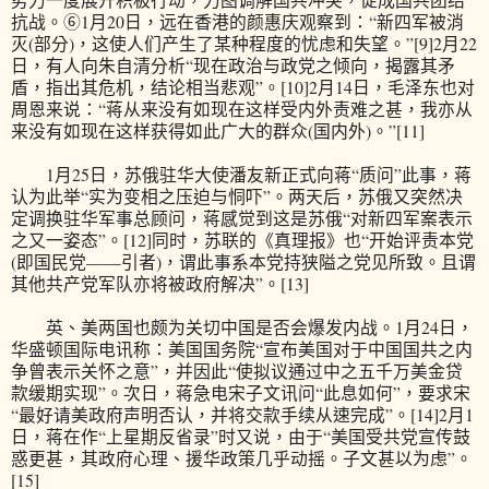
抗战。⑥1月20日，远在香港的颜惠庆观察到：“新四军被消
灭(部分)，这使人们产生了某种程度的忧虑和失望。”[9]2月22
日，有人向朱自清分析“现在政治与政党之倾向，揭露其矛
盾，指出其危机，结论相当悲观”。[10]2月14日，毛泽东也对
周恩来说：“蒋从来没有如现在这样受内外责难之甚，我亦从
来没有如现在这样获得如此广大的群众(国内外)。”[11]
1月25日，苏俄驻华大使潘友新正式向蒋“质问”此事，蒋
认为此举“实为变相之压迫与恫吓”。两天后，苏俄又突然决
定调换驻华军事总顾问，蒋感觉到这是苏俄“对新四军案表示
之又一姿态”。[12]同时，苏联的《真理报》也“开始评责本党
(即国民党——引者)，谓此事系本党持狭隘之党见所致。且谓
其他共产党军队亦将被政府解决”。[13]
英、美两国也颇为关切中国是否会爆发内战。1月24日，
华盛顿国际电讯称：美国国务院“宣布美国对于中国国共之内
争曾表示关怀之意”，并因此“使拟议通过中之五千万美金贷
款缓期实现”。次日，蒋急电宋子文讯问“此息如何”，要求宋
“最好请美政府声明否认，并将交款手续从速完成”。[14]2月1
日，蒋在作“上星期反省录”时又说，由于“美国受共党宣传鼓
惑更甚，其政府心理、援华政策几乎动摇。子文甚以为虑”。
[15]