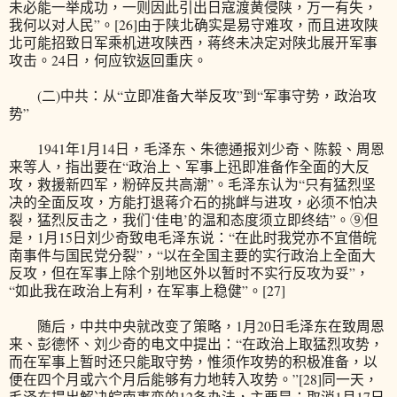
未必能一举成功，一则因此引出日寇渡黄侵陕，万一有失，
我何以对人民”。[26]由于陕北确实是易守难攻，而且进攻陕
北可能招致日军乘机进攻陕西，蒋终未决定对陕北展开军事
攻击。24日，何应钦返回重庆。
(二)中共：从“立即准备大举反攻”到“军事守势，政治攻
势”
1941年1月14日，毛泽东、朱德通报刘少奇、陈毅、周恩
来等人，指出要在“政治上、军事上迅即准备作全面的大反
攻，救援新四军，粉碎反共高潮”。毛泽东认为“只有猛烈坚
决的全面反攻，方能打退蒋介石的挑衅与进攻，必须不怕决
裂，猛烈反击之，我们‘佳电’的温和态度须立即终结”。⑨但
是，1月15日刘少奇致电毛泽东说：“在此时我党亦不宜借皖
南事件与国民党分裂”，“以在全国主要的实行政治上全面大
反攻，但在军事上除个别地区外以暂时不实行反攻为妥”，
“如此我在政治上有利，在军事上稳健”。[27]
随后，中共中央就改变了策略，1月20日毛泽东在致周恩
来、彭德怀、刘少奇的电文中提出：“在政治上取猛烈攻势，
而在军事上暂时还只能取守势，惟须作攻势的积极准备，以
便在四个月或六个月后能够有力地转入攻势。”[28]同一天，
毛泽东提出解决皖南事变的12条办法，主要是：取消1月17日