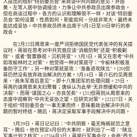
人提出的组织“特别委员会”来商谈中共问题的意见，并由
黄、左等人居中协调接洽，力争让中共参政员出席参政会。
但在商谈过程中，各方的认识和理解很不一样，对该“特别委
员会”如何设置，性质如何，职能如何，分歧非常大，最终未
能达成妥协。中共参政员终未出席于3月1日至10日举行的参
政会。
在2月22日周恩来一度严词拒绝国民党代表张冲的有关提
议时，蒋就在思考对中共究竟应该“消极防制”还是“积极剿
除”，或者“暂置静观，沉机待变”。3月3日，蒋又在思考“中共
如攻榆林时之对策”，他觉得一种对策是守：“令榆林积极准
备防守工作”；另一种对策就是攻：“准备进攻陕北”。[20]但
蒋仍然没有放弃政治解决的方案。3月14日，蒋介石约见周恩
来，“商朱军善后意见”，即十八集团军的处理问题。25日，
蒋再约请周恩来夫妇聚餐；唐纵认为此举“无非想缓和中共的
决裂”，而蒋“谋国之心，亦良苦矣”。[21]但蒋则从周恩来的
态度中观察到“中共无妥协之望，应研究对策”。[22]27日，关
于组织“特别委员会”一事无果而终，意味着政治解决中共问
题的暂时终结。随后，蒋决定采取军事手段解决中共问题。
3月29日，蒋日记记曰：“中共阴狠，毫无悔祸就范之意
耳”。随后，他在预定4月份的大事时，就列出了一项：“陕北
军事计划之核定”。[23]4月3日，蒋举行军事会议，会商“西北