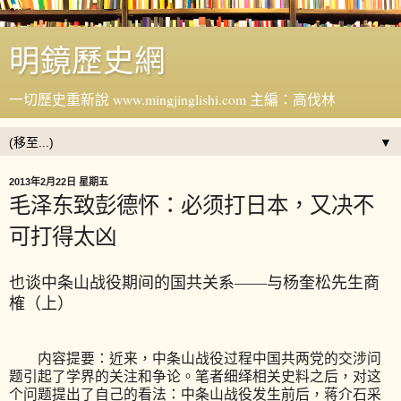
明鏡歷史網
一切歷史重新說 www.mingjinglishi.com 主編：高伐林
▼
2013年2月22日 星期五
毛泽东致彭德怀：必须打日本，又决不
可打得太凶
也谈中条山战役期间的国共关系——与杨奎松先生商
榷（上）
内容提要：近来，中条山战役过程中国共两党的交涉问
题引起了学界的关注和争论。笔者细绎相关史料之后，对这
个问题提出了自己的看法：中条山战役发生前后，蒋介石采