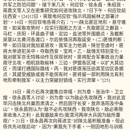
共军之防范问题”，接下来几天，何应钦、徐永昌、朱绍良、
蒋鼎文等人又在密集研究如何进攻陕北。7日下午，何应钦前
往西安。[24]12日，蒋致电何应钦“指示巩固榆林之部署计
划”。14日，何应钦电告蒋介石：“(一)陕北匪区地形，易守难
攻，如采取攻势时，应实行围困之方法，先取匪区之鄜县、
马栏、庆阳、环县曲子镇、定边、盐池等外围据点，及截断
吴堡以北黄河各渡口，尔后依情况再取延安。(二)匪情判断：
甲、如日寇对我加紧进攻，我军主力他调，陕甘空虚时，匪
将大举进犯关中，夺取西安、宝鸡。乙、敌情无特别变化，
我对匪军亦无特殊动作互保现状时，匪将配合军事政治力量
南守北攻，相机掠取榆林、三边、伊盟各区域，以扩大其边
区，而谋打通国际路线。丙、我对匪逐渐压迫其至边区各据
点，其感受威胁或竟不能保有时，匪将留一部利用陕北有利
地形牵制我军，以主力突破封锁线，实行流窜。”[25]
18日，蒋介石再次邀集白崇禧、刘为章、张治中、卫立
煌、徐永昌等人讨论，刘为章“以为敌必先攻陕西，我对此宜
早闪击陕北共巢而肃清之，然后固守长安，放弃洛阳及中条
山”。徐永昌则认为“敌不必先攻陕西，我攻陕北，敌必乘隙
来收渔人之利，此我邀敌来也(我渭河两岸大兵固为敌所重
视)”。21日，徐永昌再次向蒋进言“对陕北虽积极准备，但必
待共先动我后动”，因为“果我先下手者，一则因地形与训练