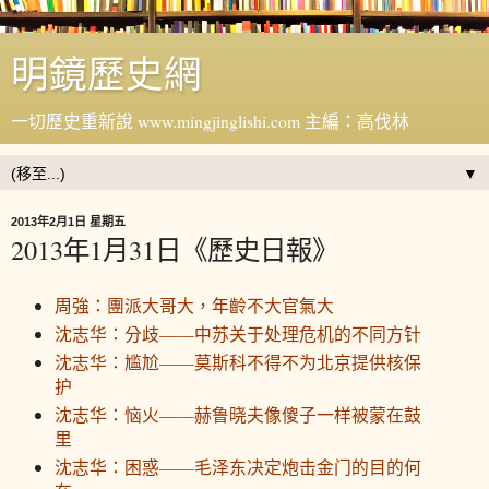
明鏡歷史網
一切歷史重新說 www.mingjinglishi.com 主編：高伐林
▼
2013年2月1日 星期五
2013年1月31日《歷史日報》
周強：團派大哥大，年齡不大官氣大
沈志华：分歧——中苏关于处理危机的不同方针
沈志华：尴尬——莫斯科不得不为北京提供核保
护
沈志华：恼火——赫鲁晓夫像傻子一样被蒙在鼓
里
沈志华：困惑——毛泽东决定炮击金门的目的何