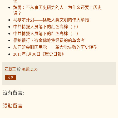
在
魏勇：不从事历史研究的人，为什么还要上历史
课？
马歇尔计划——拯救人类文明的伟大举措
中共情报人员笔下的红色高棉（下）
中共情报人员笔下的红色高棉（上）
靠抢银行、盗金佛筹集经费的的革命者
从同盟会到国民党——革命党失败的历史转型
2013年1月30日《歷史日報》
石獻正
於
凌晨12:06
分享
沒有留言:
張貼留言