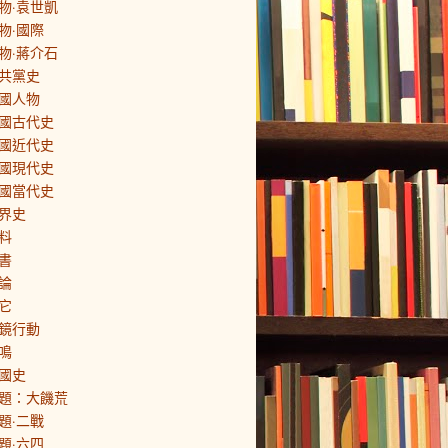
物·袁世凱
物·國際
物·蔣介石
共黨史
國人物
國古代史
國近代史
國現代史
國當代史
界史
料
書
論
它
鏡行動
鳴
國史
題：大饑荒
題·二戰
題·六四