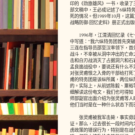
印的《劲旅雄风》一书，收录了
部文稿中，王必成记述了6纵特
死的情况。但1989年10月，
战略防御·回忆史料》册正式出
1996年，江渭清回忆录《七
中写道：“我六纵特务团首先突破
三连在指导员邵至汉率领下，首
战斗，不幸被从洞中冲出的亡命
击和白刃战消灭了占据洞穴和石
孟良崮战役中，要说还有什么不
对张灵甫恨之入骨的干部给打死
甫的特务团是该纵所属，两位纵
的。实际上，从前述陈毅、粟裕
细解读这份电文，我们也可得知
师部副官出面介绍为张灵甫等人
他们当时是在一种什么状态下而
张灵甫被我军击毙，事实毋庸置
证。那么，过去很长一段时间内
虏政策的错误行为，特别是在战