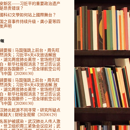
安新区——习近平的重要政治遗产
是昂贵错误？
國科幻文學如何站上國際舞台？
国之音事件持续升级，龚小夏等四
发声明
時報
镜要报 | 马国强跳上前台，周先旺
然消失；习近平6天4次放话解放
，湖北两官肺炎离世，官场抢打球
白，新华社报假消息？世卫否认说
建议各国撤侨；一览全球航空公司
飞中国（20200130）
镜要报 | 马国强跳上前台，周先旺
然消失；习近平6天4次放话解.放
，湖北两官肺炎离世，官场抢打球
白，新华社报假消息？世卫否认说
建议各国撤侨；一览全球航空公司
飞中国（20200130）
汉肺炎起源不同寻常，研究所疑点
来越大 | 财经全观察（20200129）
4名医护被感染，武汉肺炎人传人激
，世卫组织周三紧急会议应对；武