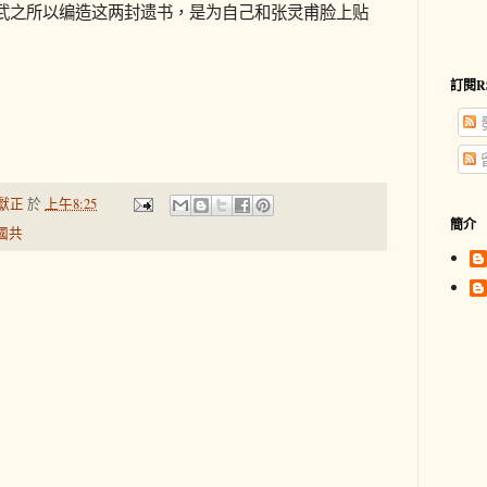
武之所以编造这两封遗书，是为自己和张灵甫脸上贴
訂閱R
獻正
於
上午8:25
簡介
國共