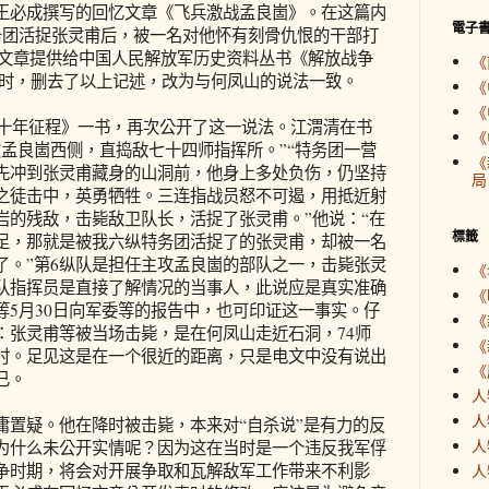
王必成撰写的回忆文章《飞兵激战孟良崮》。在这篇内
電子
务团活捉张灵甫后，被一名对他怀有刻骨仇恨的干部打
这篇文章提供给中国人民解放军历史资料丛书《解放战争
《
版时，删去了以上记述，改为与何凤山的说法一致。
《
《
十年征程》一书，再次公开了这一说法。江渭清在书
《
孟良崮西侧，直捣敌七十四师指挥所。”“特务团一营
《
先冲到张灵甫藏身的山洞前，他身上多处负伤，仍坚持
局
之徒击中，英勇牺牲。三连指战员怒不可遏，用抵近射
岩的残敌，击毙敌卫队长，活捉了张灵甫。”他说：“在
標籤
足，那就是被我六纵特务团活捉了的张灵甫，却被一名
了。”第6纵队是担任主攻孟良崮的部队之一，击毙张灵
《
队指挥员是直接了解情况的当事人，此说应是真实准确
《
等5月30日向军委等的报告中，也可印证这一事实。仔
《
：张灵甫等被当场击毙，是在何凤山走近石洞，74师
《
时。足见这是在一个很近的距离，只是电文中没有说出
《
已。
人
人
疑。他在降时被击毙，本来对“自杀说”是有力的反
人
为什么未公开实情呢？因为这在当时是一个违反我军俘
争时期，将会对开展争取和瓦解敌军工作带来不利影
人