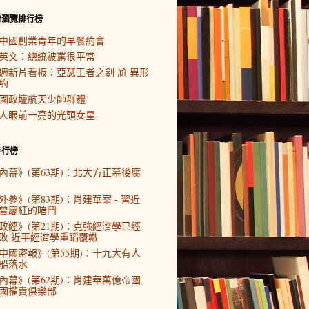
時瀏覽排行榜
中國創業青年的早餐約會
英文：總統被罵很平常
週新片看板：亞瑟王者之劍 尬 異形
約
國政壇航天少帥群體
人眼前一亮的光頭女星
排行榜
內幕》(第63期)：北大方正幕後腐
外參》(第83期)：肖建華案 - 習近
曾慶紅的暗鬥
政經》(第21期)：克強經濟學已經
敗 近平經濟學重蹈覆轍
中國密報》(第55期)：十九大有人
船落水
內幕》(第62期)：肖建華萬億帝國
國權貴俱樂部