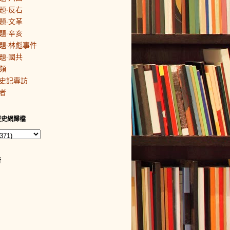
題·反右
題·文革
題·辛亥
題·林彪事件
題·國共
頻
史記專訪
者
歷史網歸檔
者