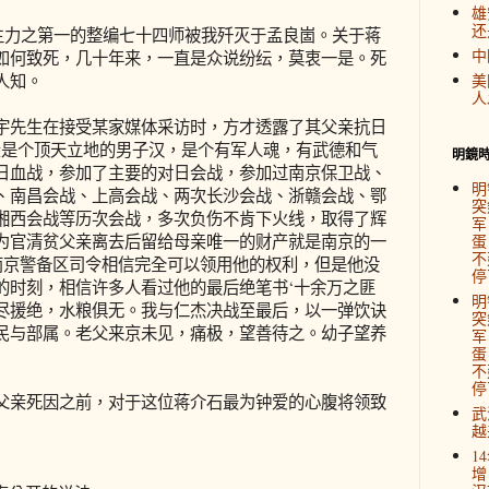
雄
还
主力之第一的整编七十四师被我歼灭于孟良崮。关于蒋
中
如何致死，几十年来，一直是众说纷纭，莫衷一是。死
人知。
美
人
先生在接受某家媒体采访时，方才透露了其父亲抗日
亲是个顶天立地的男子汉，是个有军人魂，有武德和气
明鏡
日血战，参加了主要的对日会战，参加过南京保卫战、
明
、南昌会战、上高会战、两次长沙会战、浙赣会战、鄂
突
湘西会战等历次会战，多次负伤不肯下火线，取得了辉
军
为官清贫父亲离去后留给母亲唯一的财产就是南京的一
蛋
不
为南京警备区司令相信完全可以领用他的权利，但是他没
停
的时刻，相信许多人看过他的最后绝笔书‘十余万之匪
明
尽援绝，水粮俱无。我与仁杰决战至最后，以一弹饮诀
突
民与部属。老父来京未见，痛极，望善待之。幼子望养
军
蛋
不
停
亲死因之前，对于这位蒋介石最为钟爱的心腹将领致
武
越
1
增