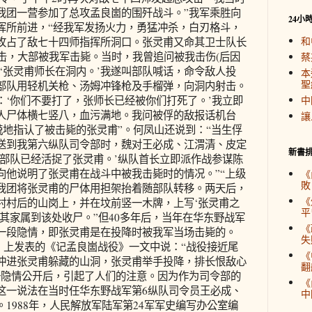
我团一营参加了总攻孟良崮的围歼战斗。”我军乘胜向
24小
挥所前进，“经我军发扬火力，勇猛冲杀，白刃格斗，
和
攻占了敌七十四师指挥所洞口。张灵甫又命其卫士队长
击，大部被我军击毙。当时，我曾追问被我击伤(后因
蔡
‘张灵甫师长在洞内。’我遂叫部队喊话，命令敌人投
本
聖
部队用轻机关枪、汤姆冲锋枪及手榴弹，向洞内射击。
：‘你们不要打了，张师长已经被你们打死了。’我立即
中
人尸体横七竖八，血污满地。我问被俘的敌报话机台
讓
兢地指认了被击毙的张灵甫”。何凤山还说到：“当生俘
送到我第六纵队司令部时，魏对王必成、江渭清、皮定
新書
个部队已经活捉了张灵甫。’纵队首长立即派作战参谋陈
向他说明了张灵甫在战斗中被我击毙时的情况。”“上级
《
敗
我团将张灵甫的尸体用担架抬着随部队转移。两天后，
《
村村后的山岗上，并在坟前竖一木牌，上写‘张灵甫之
平
其家属到该处收尸。”但40多年后，当年在华东野战军
《
一段隐情，即张灵甫是在投降时被我军当场击毙的。
失
汇报》上发表的《记孟良崮战役》一文中说：“战役接近尾
《
冲进张灵甫躲藏的山洞，张灵甫举手投降，排长恨敌心
翻
一隐情公开后，引起了人们的注意。因为作为司令部的
《
这一说法在当时任华东野战军第6纵队司令员王必成、
中
1988年，人民解放军陆军第24军军史编写办公室编