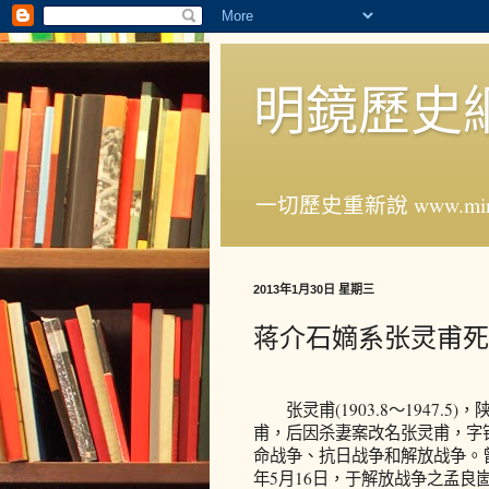
明鏡歷史
一切歷史重新說 www.ming
2013年1月30日 星期三
蒋介石嫡系张灵甫死
张灵甫(1903.8～1947.5
甫，后因杀妻案改名张灵甫，字
命战争、抗日战争和解放战争。曾
年5月16日，于解放战争之孟良