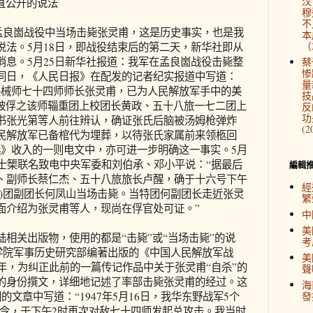
汉
直公开的说法
穆
不
孟良崮战役中当场击毙张灵甫，这是历史事实，也是我
本
（2
说法。5月18日，即战役结束后的第二天，新华社即从
消息。5月25日新华社报道：我军在孟良崮战役击毙整
蔡
惨
同日，《人民日报》在配发的记者纪实报道中写道：
量
美械师七十四师师长张灵甫，已为人民解放军手中的美
技
经被俘之该师辎重团上校团长黄政、五十八旅一七二团上
反
功
书张光第等人前往辨认，确证张氏后脑被汤姆枪弹炸
(2
民解放军已备棺代为埋葬，以待张氏家属前来领柩回
选》收入的一则电文中，亦可进一步明确这一事实。5月
陈士榘联名致电中央军委和刘伯承、邓小平说：“据最后
編輯
、副师长蔡仁杰、五十八旅旅长卢醒，确于十六号下午
經
务)团副团长何凤山当场击毙。当特团何副团长走近张灵
繁
面介绍为张灵甫等人，现尚在俘官处可证。”
中
美
关出版物，使用的都是“击毙”或“当场击毙”的说
考
科学院军事历史研究部编著出版的《中国人民解放军战
美
89年，为纠正此前的一篇传记作品中关于张灵甫“自杀”的
聲
的身份撰文，详细地记述了率部击毙张灵甫的经过。这
海
文章中写道：“1947年5月16日，我华东野战军5个
發
的命令，于下午2时再次对敌七十四师发起总攻击。我当时