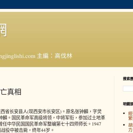
網
jinglishi.com 主編：高伐林
搜索
亡真相
明鏡
)，陕西省长安县人(现西安市长安区)。原名张钟麟，字灵
經
钟麟。国民革命军高级将领，中将军衔，参加过土地革
繁
任中华民国国民革命军整编第七十四师师长。1947
胡
力
崮战役中被击毙，终年44岁。