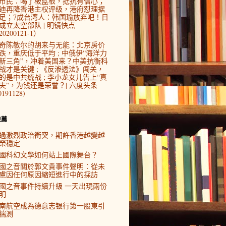
市民：喝了板蓝根，抵抗有信心；
迪再降香港主权评级，港府怼理据
足；7成台湾人：韩国瑜放弃吧！日
成立太空部队 | 明镜快点
0200121-1）
奇陈敏尔的胡来与无能：北京房价
跌，重庆低于平均 ; 中俄伊“海洋力
新三角”，冲着美国来？中美抗衡科
战才是关键 ; 《反渗透法》闯关，
的是中共统战 ; 李小龙女儿告上“真
夫”，为钱还是荣誉？| 六度头条
0191128)
推薦
過激烈政治衝突，期許香港越變越
榮穩定
國科幻文學如何站上國際舞台？
國之音關於郭文貴事件聲明：從未
慮因任何原因縮短進行中的採訪
國之音事件持續升級 一天出現兩份
明
南航空成為德意志银行第一股東引
揣測