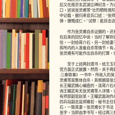
后又在南京玄武湖立碑纪念。为证
口，述说张灵甫等“壮烈牺牲情
中记载，据归来官兵口述：“张
弹，慷慨成仁。”试想：能目击
作为张灵甫自杀证据的，还有
在后来的回忆中说，当时了解到
信，一封给蒋介石，另一封给妻
挥所内的人准备自杀等情节。有
张灵甫有可能作出自杀的打算，
至于上述两封遗书，给王玉玲
党方面正式披露。然而，关于两
·三秦轶事》一书中，所收入的
灵甫等是集体自杀，其根据是张
长王耀武精心编造的，连蒋介石
询王耀武有无张灵甫等人详情，
有师部副官赵某。王耀武面询作
四兵站副总监郑雍若、秘书主任
石，一致其妻。张灵甫长于书法
张字，当即由李书写。经过再三