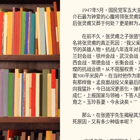
1947年5月，国民党军五大
介石最为钟爱的心腹将领张灵甫
后张灵甫又葬于何处？更是鲜为
在前不久，张灵甫之子张道宇
名将张灵甫的真正死因：“我父
节的英雄人物。抗战八年连年对
兰封会战、徐州会战、武汉会战
西会战、常德会战、长衡会战、
煌的抗战业绩。从不屈服权贵，
套300平米房产，在当时他作
有那样做。孟良崮战役父亲最后
向我猛扑，今日战况更恶化，弹
成仁，上报国家与领袖，下答人
育之。玉玲吾妻，今永诀矣。’”
那么，在张道宇先生揭秘其父
死原因，又有多少种版本呢？