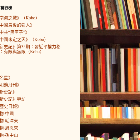
書排行榜
南海之戰》（Kobo）
中國最後的強人》
中共“黑匣子”》
中國未定之天》（Kobo）
新史記》第35期：習近平權力格
：有限與無限（Kobo）
名星》
明鏡月刊》
新史記》
新史記》專訪
歷史日報》
物·中國
物·毛澤東
物·周恩來
物·孫中山