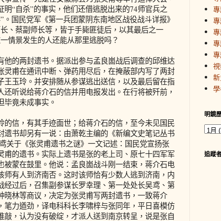
明“自杀”的事实，他们还借逃脱出来的74师官兵之
專
形”。国民党军《第一兵团蒙阴东南地区战役战斗详报》
專
师长、蔡副师长等，皆于手毙匪徒后，以其最后之一
專
这一情景发生的人还能从那里逃脱吗？
專
專
他的两封遗书。据派出参与孟良崮战后调查的邱维达
視
张灵甫在通讯中断、弹药用尽后，在掩蔽部内写了两封
新
子王玉玲。并安排随从参谋逃出送信，以及最后留在指
學
人还听说给蒋介石的信并用电报发出。在行将被歼前，
但毕竟未成事实。
明鏡
的信，有其手迹面世；给蒋介石的信，至今未见国民
封遗书却另有一说：由萧乾主编的《新编文史笔记丛书
吴鸢关于《张灵甫遗书之谜》一文记述：国民党宣扬张
灵甫的遗书。实际上遗书是张的老上司、原七十四军军
追蹤
也被蒙在鼓里。他说：孟良崮战斗刚一结束，蒋介石电
该师有人到济南否。这时该师恰有少数人逃到济南，内
战经过后，召集副参谋长罗幸理、第一处处长吴鸢、第
钟晓林等商议，决定为张灵甫写两封遗书，一致蒋介
，笔力遒劲，译电科科长李啸梓与张同年，平日喜模仿
推敲，认为没有破绽，才派人送到南京转呈，说是张自