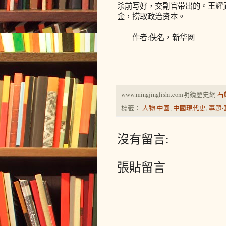
杀前写好，交副官带出的。王耀
金，捞取政治资本。
作者:佚名，新华网
www.mingjinglishi.com明鏡歷史網
石
標籤：
人物·中國
,
中國現代史
,
專題·
沒有留言:
張貼留言