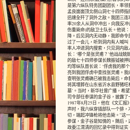
是第六纵队特务团副团长，率领
孟良崮崮顶北侧山洞七十四师指
迅速全歼了洞外之敌。我团三连
率20余人从洞中冲出，向我反冲
伤重毙命)的敌卫士队长。他说：
降。后见洞内无动静，我即命令
过了一会儿，听到洞内有人喊叫
率人冲进洞内搜索，只见洞内敌
长：‘哪个是张灵甫？’他战战兢
的敌七十四师参谋长魏振钺被押
均等纵队首长说：‘俘虏我的那
亮到我团俘虏中查找张灵甫。我
查明张灵甫确已被我击毙后，命
将其埋葬在山东省沂水县野猪旺
墓’。当时，新华社曾广播，希望
司令部任参谋的金子谷，披露了
1987年8月25日，他在《文
声时，我六纵穿插部队一个排，
切，端起冲锋枪将他击毙。”这
参谋，金子谷是知情的。随后，
政委江渭清的回忆录中得到证实。