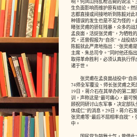
响。何凤山持乱枪击毙的说法、
生负面影响而维护原有结论。然
志都直接或间接地听到陈毅对此
种错误的发生也是不足为怪的。
睹张灵甫的骄狂残暴，众多的战
孟良崮，活捉张灵甫”，为牺牲
究，还曾假报为“自杀”。战役结
陈毅就此严肃地指出：“张灵甫
主席、朱总司令。”同时他还指
取得革命胜利，必须认真执行俘
诸于世。
张灵甫在孟良崮战役中“自杀”
74师全军覆没、师长张灵甫之
19日，蒋介石在其举办的第二期
训，声称这是“最可痛心，最可
顾祝同研讨山东军事，决定部队
体成仁”的消息。29日，蒋介石
张灵甫等“最后不屈相率自戕”，
中。
国民党为鼓舞士气，曾借此大