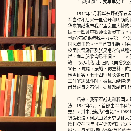
“当场击毙”：我军军史上一
1947年5月我华东野战军在
军当时和后来一直公开和明确的
华东前线发布我军孟良崮大捷的
编七十四师中将师长张灵甫等。
“蒋介石嫡系精锐主力军第一个
国武器击毙。”“尸首查出后，
校团长雷励群及张灵甫之侍从秘
烂，血与脑浆均已干涸。……人
籍。”另从新近出版的《粟裕文
30日，陈毅、粟裕、谭震林、
检查证实，七十四师师长张灵甫
二时解决战斗时，被我六纵特(
甫等藏身之石洞，据师部副官出
后来，我军军战史和我国大陆相
法。1987年7月，首部由军事
史》，其中记载为“击毙”。19
错误说法，何凤山以历史见证人
篇刊登在同年《军史资料》第3期的
纵队，遵照陈(毅)粟(裕)首长