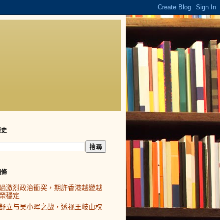
歷史
頭條
過激烈政治衝突，期許香港越變越
榮穩定
舒立与吴小晖之战，透视王岐山权