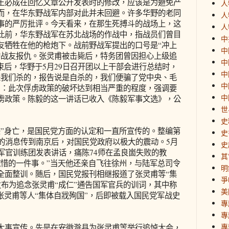
王必成在回忆文章公开发表时的修改，应该是为避免产
人
而，在华东野战军内部对此并未回避。许多华野的老同
人
事的严厉批评。今天看来，在那生死搏斗的战场上，这
人
此前，华东野战军在苏北战场的作战中，指战员们曾目
中
友牺牲在他的枪炮下。战前野战军提出的口号是“冲上
中
的战友报仇。张灵甫被击毙后，特务团曾因担心上级追
中
束后，华野于5月29日召开团以上干部会进行总结时，
中
是我们杀的，报告说是自杀的，我们便骗了党中央、毛
中
出：此次俘虏政策的破坏达到相当严重的程度，强调要
中
虏政策。陈毅的这一讲话已收入《陈毅军事文选》，公
世
史
身亡，是国民党方面的认定和一直所宣传的。整编第
史
死的消息传到南京后，对国民党政府以极大的震动。5月
史
军官训练团发表讲话，痛陈74师在孟良崮失败的教
其
惋惜的一件事。”当天他还亲自飞往徐州，与陆军总司令
明
全面整训。随后，国民党报刊相继报道了张灵甫等“集
爭
发布为追念张灵甫“成仁”通告国军官兵的训词，其中称
美
张灵甫等人“集体自戕殉国”，后即被载入国民党军战史
專
專
專
事宣传。先是在安徽滁县为张灵甫等举行追悼大会，