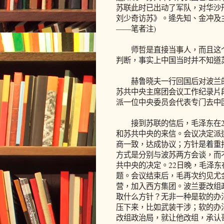
苏联此时已出动了军队，对华沙
刘少奇访苏》。逄先知、金冲及主编
——笔者注)
师哲是直接当事人，而且这个
判断，事实上中国当时并不知道
赫鲁晓夫一行回国后对波兰的局
苏共中央主席团会议工作纪录片
派一位中央委员会代表专门去中国
接到苏联的信后，毛泽东在2
和苏共中央的来信。会议决定派
商一致，达成协议；方针是着重
方式是分别与波苏两方会谈，而
共中央的决定。22日晚，毛泽
题。会议结束后，毛再次约见尤
营，加入西方集团。波兰要改组
取什么方针？无非一种是软的办
压下来，比如武装干涉；软的办
改组政治局，就让他改组，承认