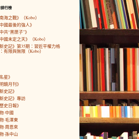
書排行榜
南海之戰》（Kobo）
中國最後的強人》
中共“黑匣子”》
中國未定之天》（Kobo）
新史記》第35期：習近平權力格
：有限與無限（Kobo）
名星》
明鏡月刊》
新史記》
新史記》專訪
歷史日報》
物·中國
物·毛澤東
物·周恩來
物·孫中山