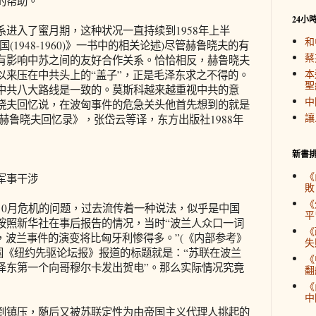
的帮助。
24小
入了蜜月期，这种状况一直持续到1958年上半
和
1948-1960)》一书中的相关论述)尽管赫鲁晓夫的有
蔡
有影响中苏之间的友好合作关系。恰恰相反，赫鲁晓夫
本
以来压在中共头上的“盖子”，正是毛泽东求之不得的。
聖
中共八大路线是一致的。莫斯科越来越重视中共的意
中
晓夫回忆说，在波匈事件的危急关头他首先想到的就是
讓
《赫鲁晓夫回忆录》，张岱云等译，东方出版社1988年
新書
《
军事干涉
敗
《
0月危机的问题，过去流传着一种说法，似乎是中国
平
按照新华社在事后报告的情况，当时“波兰人众口一词
《
，波兰事件的演变将比匈牙利惨得多。”(《内部参考》
失
日)美国《纽约先驱论坛报》报道的标题就是：“苏联在波兰
《
泽东第一个向哥穆尔卡发出贺电”。那么实际情况究竟
翻
《
中
镇压，随后又被苏联定性为由帝国主义代理人挑起的