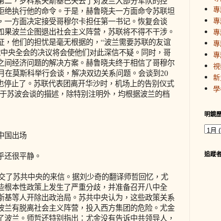
第二，罗科索夫斯基已失去了对波兰大部分军队的控
專
拒绝执行他的命令。于是，赫鲁晓夫一方面命令苏联坦
專
，一方面决定接受哥穆尔卡担任第一书记。恢复会谈
如果波兰企图退出社会主义阵营，苏联将不得不干涉。
專
证，他们的担忧是毫无根据的，“波兰需要苏联的友谊
專
党中央全会的决议将会使他们对此深信不疑。同时，哥
專
之间经济问题的解决方案。赫鲁晓夫终于相信了哥穆尔
視
月在莫斯科举行会谈，解决双边关系问题。会谈到20
新
”也停止了。苏联代表团离开华沙时，机场上的告别仪式
學
关于苏波会谈的描述，除特别注明外，均根据波兰的档
明鏡
中国出场
追蹤
乎还很平静。
交了苏共中央的来信。据刘少奇的翻译师哲回忆，尤
些根本性政策上发生了严重分歧，并准备召开八中全
斯基等人开除出政治局。苏共中央认为，这些政策关系
波兰有脱离社会主义阵营，投入西方集团的危险。尤金
了波兰。师哲还特别指出：尤金没有告诉中共领导人，