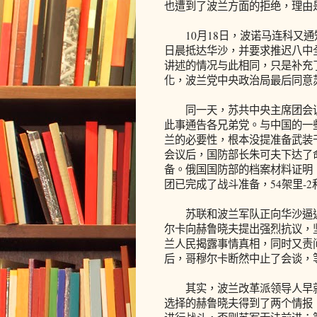
也遭到了波兰方面的拒绝，理由
10月18日，波诺马连科又通
日晨抵达华沙，并要求推迟八中
讲述的情况与此相同，只是补充
化，波兰党中央政治局最后同意
同一天，苏共中央主席团会议
此事通告各兄弟党。与中国的一
兰的必要性，根本没提准备武装
会议后，国防部长朱可夫下达了
备。俄国国防部的档案材料证明，
团已完成了战斗准备，54架里-2
苏联和波兰军队正向华沙逼近的
尔卡向赫鲁晓夫提出强烈抗议，
兰人民揭露事情真相，同时又责
后，哥穆尔卡断然中止了会谈，
其实，波兰改革派领导人早就
选择的赫鲁晓夫得到了两个情报