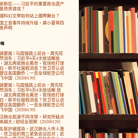
安新区——习近平的重要政治遗产
是昂贵错误？
國科幻文學如何站上國際舞台？
国之音事件持续升级，龚小夏等四
发声明
時報
镜要报 | 马国强跳上前台，周先旺
然消失；习近平6天4次放话解放
，湖北两官肺炎离世，官场抢打球
白，新华社报假消息？世卫否认说
建议各国撤侨；一览全球航空公司
飞中国（20200130）
镜要报 | 马国强跳上前台，周先旺
然消失；习近平6天4次放话解.放
，湖北两官肺炎离世，官场抢打球
白，新华社报假消息？世卫否认说
建议各国撤侨；一览全球航空公司
飞中国（20200130）
汉肺炎起源不同寻常，研究所疑点
来越大 | 财经全观察（20200129）
4名医护被感染，武汉肺炎人传人激
，世卫组织周三紧急会议应对；武