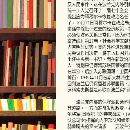
反人民事件，这在波兰党内外引
统一工人党召开了二届七中全会
提出应为哥穆尔卡恢复政治名誉
了，10月12日哥穆尔卡在政治
讲话中除批评过去的经济政策、
必须使波苏关系正常化，因为他
案选编》第27卷，社会科学文献
占有明显优势，党内外推进改革和
局会议作出决定，将于19日召
出任中央第一书记，而在新政治
人，特别是仍保留苏联国籍的国防
在华沙，后加入苏联国籍。卫国
帅衔。1949年11月被斯大林
回到波兰后仍保留着苏联国籍，
罗科索夫斯基是苏联对波兰实行
波兰党内部的保守派和亲苏势
苏道路，一方面准备发动政变，
尔将军(哥穆尔卡的亲密战友，19
队总司令)指挥的内卫部队和组
赫鲁晓夫的坚决请求——要波兰