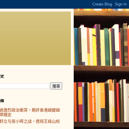
歷史
頭條
過激烈政治衝突，期許香港越變越
榮穩定
舒立与吴小晖之战，透视王岐山权