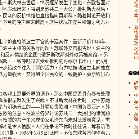
汉
态。斯大林去世后，情况逐渐发生了变化。东欧各国对
穆
烈地表现出来，特别是苏共二十大公开批判斯大林后，
不
，民众的反抗情绪也直接指向莫斯科。随着舆论开放和
本
（2
子”下台的呼声越来越高。这种状况在波兰和匈牙利尤为
蔡
。
惨
量
追查枪杀波兰军官的卡廷案件、重新评价1944年
技
反
与波兰主权的关系等问题。苏联外交官报告说，波兰的
功
和反苏情绪的企图”(俄罗斯联邦对外政策档案馆)。另
(2
崛起，一致呼吁过去受到批判的哥穆尔卡出山。而6月
一步给改革注入了新的活力，有力地推动波兰走向独立
編輯
派力量强大，又得到全国民众的一致拥护，莫斯科虽心
經
繁
客观上需要外界的调节，那么中国是否具有参与处理
中
泽东很早就发生了兴趣。不过斯大林在世时，对中苏两
美
是有明确分工的——苏联负责欧洲，中国负责亚洲。苏
考
东欧的注意。在波兰各界讨论苏共二十大提出的诸问题
美
聲
有权威的共产主义理论家毛泽东尚未对此发表意见，需
解才能令人信服。人们在争论不休时往往说：等着听毛
海
發
817期，1956年3月5日)此时，不仅东欧各国仰望着北