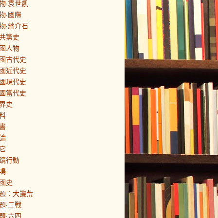
物·袁世凱
物·國際
物·蔣介石
共黨史
國人物
國古代史
國近代史
國現代史
國當代史
界史
料
書
論
它
鏡行動
鳴
國史
題：大饑荒
題·二戰
題·六四