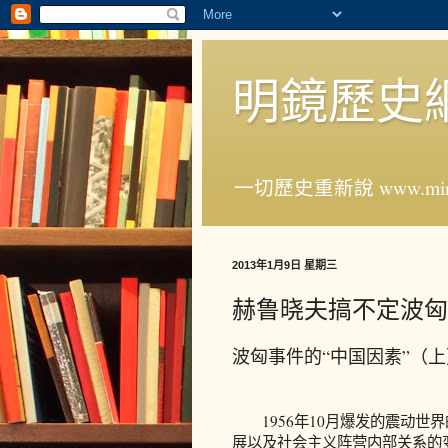
明鏡歷史
一切歷史重新說 www.ming
2013年1月9日 星期三
赫鲁晓夫搞不定波匈
波匈事件的“中国因素”（上
1956年10月爆发的震动世
展以及社会主义阵营内部关系的变