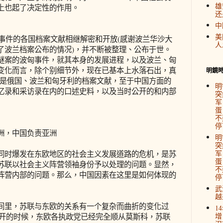
雄
上也起了决定性的作用。
还
中
美
事件的各国档案文献相继解密和开放(感谢波兰华沙大
人
了波兰档案公布的情况)，并不断被整理、公布于世。
谜案的波匈事件，就其本身的发展进程，以及波兰、匈
变化而言，除个别细节外，现在已基本上水落石出，真
明鏡
要是俄国、波兰和匈牙利的档案文献，至于中国方面的
明
忆录和采访录在内的口述史料，以及当时公开的和内部
突
军
蛋
不
停
，中国负责亚洲
明
突
军
时爆发在东欧地区的社会主义发展道路的危机，是苏
蛋
苏联以社会主义阵营领袖身份予以处理的问题。显然，
不
阵营内部的问题。那么，中国因素在这里是如何体现的
停
武
越
里，苏联与东欧的关系有一个复杂而曲折的变化过
1
增
大召开的时候，东欧各执政党已经完全顺从莫斯科，苏联