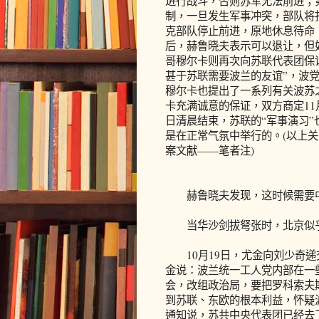
进行战斗，否则苏军无法前进；
制，一旦发生军事冲突，部队将
克部队停止前进，原地休息待命
后，赫鲁晓夫表示可以退让，但
哥穆尔卡则再次向苏联代表团保
甚于苏联需要波兰的友谊”，波
穆尔卡也提出了一系列有关波苏
卡充满诚意的保证，双方商定11
日清晨结束，苏联的“军事演习
是在正常气氛中举行的。(以上
案文献——笔者注)
赫鲁晓夫发现，这时候需要
当华沙剑拔弩张时，北京似
10月19日，尤金向刘少奇递
金说：波兰统一工人党内部在一
会，改组政治局，要把罗科索夫
到苏联、东欧的根本利益，怀疑
通知说，苏共中央代表团已经去