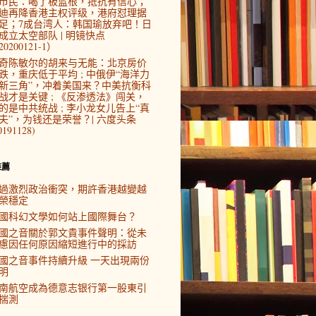
市民：喝了板蓝根，抵抗有信心；
迪再降香港主权评级，港府怼理据
足；7成台湾人：韩国瑜放弃吧！日
成立太空部队 | 明镜快点
0200121-1）
奇陈敏尔的胡来与无能：北京房价
跌，重庆低于平均 ; 中俄伊“海洋力
新三角”，冲着美国来？中美抗衡科
战才是关键 ; 《反渗透法》闯关，
的是中共统战 ; 李小龙女儿告上“真
夫”，为钱还是荣誉？| 六度头条
0191128)
推薦
過激烈政治衝突，期許香港越變越
榮穩定
國科幻文學如何站上國際舞台？
國之音關於郭文貴事件聲明：從未
慮因任何原因縮短進行中的採訪
國之音事件持續升級 一天出現兩份
明
南航空成為德意志银行第一股東引
揣測