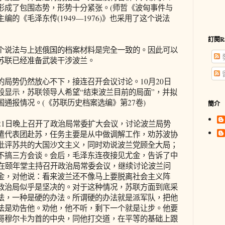
形成了包围态势，形势十分紧张。(师哲《波匈事件与
的《毛泽东传(1949—1976)》也采用了这个说法
訂閱R
说法与上述俄国的档案材料是完全一致的。因此可以
苏联已经准备武装干涉波兰。
势仍然放心不下，接连召开会议讨论。10月20日
段显示，苏联领导人希望“结束波兰目前的局面”，并拟
通报情况。(《苏联历史档案选编》第27卷)
簡介
1日晚上召开了政治局常委扩大会议，讨论波兰局势
遣代表团赴苏，任务主要是从中做调解工作，劝苏波协
批评苏共的大国沙文主义，同时劝说波兰党顾全大局；
不搞三方会谈。会后，毛泽东连夜接见尤金，告诉了中
东在颐年堂主持召开政治局常委会议，继续讨论波兰问
金，对他说：看来波兰还不像马上要脱离社会主义阵
政治局似乎是坚决的。对于这种情况，苏联方面到底采
法，一种是硬的办法。所谓硬的办法就是派军队，把他
法是劝告他。劝他，他不听，剩下一个就是让步。他要
哥穆尔卡为首的中央，同他打交道，在平等的基础上跟