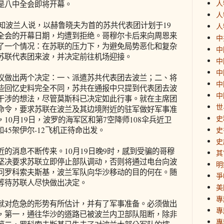
人
是八中全会即将开幕。
人
知波兰人说，以赫鲁晓夫为首的苏共代表团计划于19
人
全会的开幕日期，均遭到拒绝。哥穆尔卡后来向周恩来
中
了一个情况：在苏联的压力下，为避免局势恶化和复杂
中
苏联代表团来波，并决定前往机场迎接。
中
中
做出两个决定：一、派遣苏共代表团去波兰；二、将
中
些回忆史料完全不同，苏共在通报中只提到代表团去波
中
干涉的想法，尽管莫斯科已决定如此行事。就在主席团
世
命令，要求苏联在波兰及其边境附近的驻军做好军事准
史
10月19日，波罗的海军区和第7空降师108伞兵近卫
和45架伊尔-12飞机正待命出发。
史
史
消息不断传来。10月19日晚9时，感到受骗的哥穆
其
坚决要求苏联立即停止部队调动，否则将通过电台向波
明
问罗科索夫斯基，波兰军队向华沙移动的目的何在。随
爭
等待苏联人尽快做出决定。
美
專
对危急的形势有所估计，并有了军事准备。必须做出
專
，第一，通往华沙的道路已被波兰内卫部队阻断，除非
專