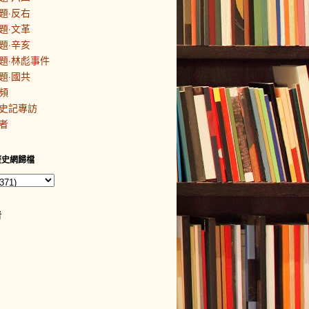
題·反右
題·文革
題·辛亥
題·林彪事件
題·國共
頻
史記專訪
者
歷史網歸檔
者