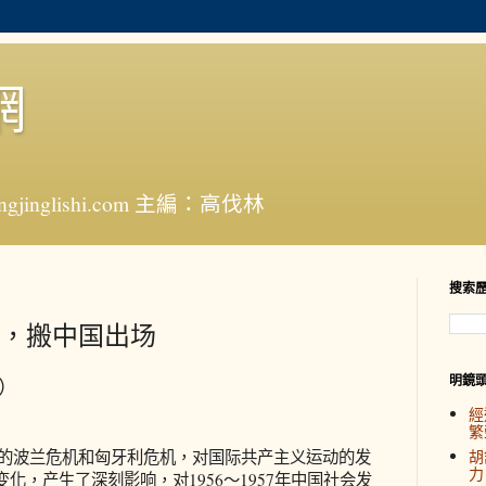
網
jinglishi.com 主編：高伐林
搜索
，搬中国出场
明鏡
）
經
繁
界的波兰危机和匈牙利危机，对国际共产主义运动的发
胡
力
化，产生了深刻影响，对1956～1957年中国社会发