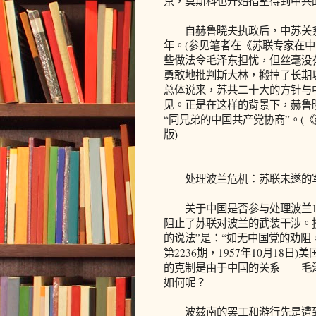
京，莫斯科也开始指望得到中共
自赫鲁晓夫执政后，中苏关系进
年。(参见笔者在《苏联专家在中国(
些做法令毛泽东担忧，但丝毫没
勇敢地批判斯大林，搬掉了长期
总体说来，苏共二十大的方针与
见。正是在这样的背景下，赫鲁
“同兄弟的中国共产党协商”。(
版)
处理波兰危机：苏联未遂的
关于中国是否参与处理波兰1
阻止了苏联对波兰的武装干涉。
的说法”是：“如无中国党的劝阻
第2236期，1957年10月18
的克制是由于中国的关系——毛
如何呢？
波兹南的罢工和游行先是遭到