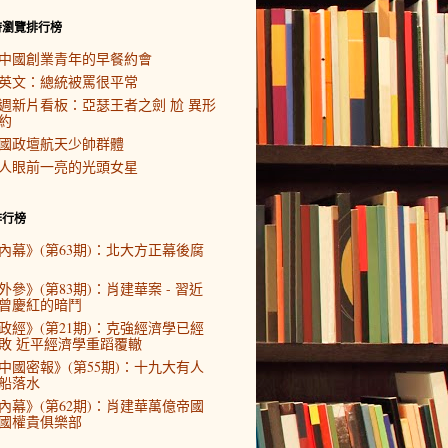
時瀏覽排行榜
中國創業青年的早餐約會
英文：總統被罵很平常
週新片看板：亞瑟王者之劍 尬 異形
約
國政壇航天少帥群體
人眼前一亮的光頭女星
排行榜
內幕》(第63期)：北大方正幕後腐
外參》(第83期)：肖建華案 - 習近
曾慶紅的暗鬥
政經》(第21期)：克強經濟學已經
敗 近平經濟學重蹈覆轍
中國密報》(第55期)：十九大有人
船落水
內幕》(第62期)：肖建華萬億帝國
國權貴俱樂部