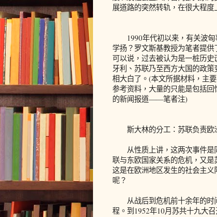
展道路的突然转轨，在很大程度
1990年代初以来，有关波匈
学扬？罗文斯基教授为笔者提供
可以说，过去被认为是一桩历史
牙利、苏联乃至西方大国的政策
相大白了。(本文所据材料，主
参考资料，大量的只能是包括回
的新闻报道——笔者注)
斯大林的分工：苏联负责欧洲
从性质上讲，这两次事件是同
联与东欧国家关系的危机，又是
这是在欧洲地区发生的社会主义
呢？
从战后到危机前十余年的时间
程。到1952年10月苏共十九