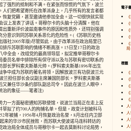
起了强烈的抵制和不满。在紧张而惊慌的气氛下，波兰
電子
。人们把希望寄托在改革派身上，几乎所有的发言者都
，恢复党籍，甚至邀请他参加全会。这一切很快就实现
《
局会议上发表了讲话。哥穆尔卡的头脑十分清醒，他在
《
提出重新评价波兹南事件的原因和性质外，还特别强调
《
充分意识到同苏联关系恶化的危险性。(《苏联历史档
《
出版社2005年版)尽管如此，由于改革派在政治局里已
《
排斥苏联影响的情绪不断高涨。15日至17日的政治
局
开八中全会，改组党的最高领导层，拟定推举哥穆尔卡
局委员名单中排除所有保守派以及与苏联有密切联系的
標籤
部长罗科索夫斯基元帅。(罗科索夫斯基1896年出生
战争中成为苏联的著名将领，因解放波兰有功获波兰元
《
派往波兰担任部长会议副主席兼国防部长。罗科索夫斯基
《
后又兼任华沙条约部队副总司令。因此在波兰人眼中，
《
统治的象征——笔者注)
《
《
力一方面秘密通知苏联使馆，说波兰当局正在走上反
人
并草拟了约700人的拘捕名单。但是，政变计划被科马
人
52年被捕，1956年4月恢复政治名誉，8月出任内卫部
人
织起来的华沙市民挫败，而苏联大使波诺马连科转达的
人
党政治局全体成员与哥穆尔卡一起去莫斯科讨论局势，