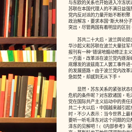
与东欧的关系也开始进入冷冻状
苏联在本国代理人的不满日益强
党内反对派的力量开始不断积聚
政治解冻，要求本国“斯大林分
突出，尽管两国有着明显的区别
苏共二十大后，波兰舆论提出了
华沙起义和苏联在波兰大量驻军
报刊有一种“错误地煽动修正主义
一方面，改革派在波兰党内逐渐
底爆发的波兹南工人罢工事件进
的发展道路。由于波兰党内改革
急如焚，却感到无从下手。
显然，苏东关系的紧张状态在
危机的条件呢？对东欧诸国，毛
党在国际共产主义运动中的责任
共二十大以后，中国越来越引起
时，不少人表示：当今世界上最
要听一听毛泽东对这个问题的见
泽东的见解吧！(《内部参考》第1