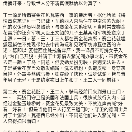
传播开来，导致世人分不清真假就信以为真了。
丁士源是所谓赛金花见瓦德西一事的亲历者，据他所著《梅
愣章京笔记》一书记载，瓦德西入京后住在中南海紫光阁，
他的汉语译员叫葛麟德，与赛金花关系密切。当时常去赛金
花寓所的还有军机大臣王文韶的儿子王某某和军机处章京丁
士源。一日，葛、王、丁三人都在赛金花寓所，赛金花就埋
怨葛麟德不兑现带她去中南海玩和见联军统帅瓦德西的许
诺，葛即以“瓦德西住处戒备森严，我一译员不可携女子入
内”为自己开脱，并请丁士源借去紫光阁办事之机，带赛金花
去走一趟。丁马上同意，但要她女扮男装，否则无法进去。
于是赛金花就当众散发编辫，洗去脂粉，头戴皮帽，身穿灰
鼠袍，外罩金丝绒马褂，脚穿缎子快靴，试步试骑，皆与青
年男子无异，于是约定次日上午和丁、王二人一同前往。
第二天，赛金花随丁、王二人，骑马经前门来到景山三门，
一、二两道门守卫是美国和法国士兵，很快就放行入内。当
经过金鳌玉蝀桥时，赛金花见景致太美，不禁连声高喊“好
看！好看！”但是当他们三人行至三道门时，守卫的德国士兵
对丁士源说，瓦德西已经外出，不同意他们进入紫光阁，三
人只得扫兴而归。