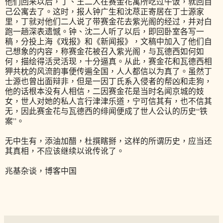
他们回来以后，丁、王二人在赛金花寓所吃过午饭，就回自
己公寓去了。这时，报人钟广生和沈荩正寄居在丁士源家
里，丁就对他们二人说了带赛金花去紫光阁的经过，并对白
跑一趟深表遗憾。钟、沈二人听了以后，即回卧室各写一
稿，分投上海《戏报》和《新闻报》，文稿中加入了他们自
己想象的内容，称赛金花被召入紫光阁，与瓦德西如何如
何，描绘得活灵活现，十分逼真。从此，赛金花和瓦德西相
狎共枕的风流韵事便传遍全国，人人都信以为真了。虽然丁
士源也曾出面辩非，但是一因丁氏系入侵者的帮凶和走狗，
他的话根本没有人相信，二因赛金花是当时名闻京城的妓
女，世人对她的私人言行津津乐道，宁可信其有，也不信其
无，因此赛金花与瓦德西的绯闻便成了世人公认的历史“铁
案”。
无中生有，添油加醋，杜撰瞎掰，这样的所谓历史，应当还
其真相，不应该继续以讹传讹了。
兆基杂谈，博客中国