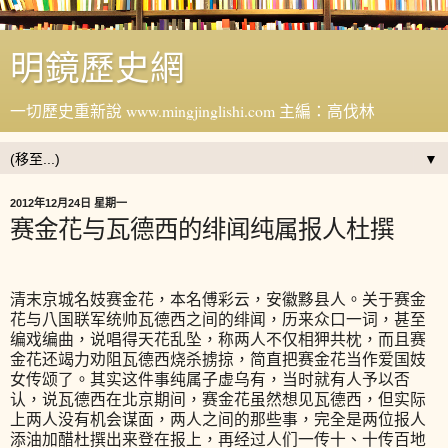
明鏡歷史網
一切歷史重新說 www.mingjinglishi.com 主編：高伐林
▼
2012年12月24日 星期一
赛金花与瓦德西的绯闻纯属报人杜撰
清末京城名妓赛金花，本名傅彩云，安徽黟县人。关于赛金
花与八国联军统帅瓦德西之间的绯闻，历来众口一词，甚至
编戏编曲，说唱得天花乱坠，称两人不仅相狎共枕，而且赛
金花还竭力劝阻瓦德西烧杀掳掠，简直把赛金花当作爱国妓
女传颂了。其实这件事纯属子虚乌有，当时就有人予以否
认，说瓦德西在北京期间，赛金花虽然想见瓦德西，但实际
上两人没有机会谋面，两人之间的那些事，完全是两位报人
添油加醋杜撰出来登在报上，再经过人们一传十、十传百地