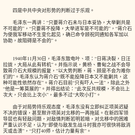
四是中共中央对形势的判断过于乐观。
毛泽东一再讲：“只要蒋介石未与日本妥协，大举剿共是
不可能的”，“只要蒋不投降，大举进军是不可能的”，“蒋介石
为使我军移动不生变化起见，确已命令顾祝同通知各军加以
协助，故阻碍是不会的”。
1940年11月30日，毛泽东致电叶、项：“日蒋决裂，日汪
拉拢，大局从此有转机”。并指示说，黄桥、曹甸之战不会导
致蒋介石大规模的报复，“以大势判断，蒋、顾是不会为难你
们的”。毛泽东认为蒋介石“既不能投降日本又不能剿共，这
种可能性依然存在”。蒋介石目前“只有吓人一法”，除此之外
“他是一筹莫展的”。并得出结论：“此次反共规模，不会比上
次大，只会比上次小”，最多不过“大吹小打”。
由于对局势持乐观态度，毛泽东没有立即纠正项英迟疑
不决的错误，甚至默许项英对北移的一再拖延。在新四军领
导层也有轻敌问题，对敌情判断若明若暗，对北移中的困难
严重认识不足，认为“即使与敌发生战斗时我亦可很快将敌消
灭或击溃”，“只打40师，估计力量有余”。