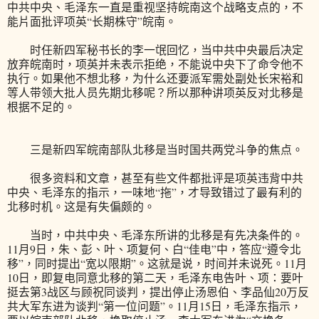
中共中央、毛泽东一直是重视坚持皖南这个战略支点的，不
能片面批评项英“长期株守”皖南。
时任新四军秘书长的李一氓回忆，当中共中央最后决定
放弃皖南时，项英并未表示拒绝，不能说中央下了命令他不
执行。如果他不想北移，为什么还要派军需处副处长宋裕和
等人带领大批人员先期北移呢？所以那种讲项英反对北移是
根据不足的。
三是新四军皖南部队北移是当时国共两党斗争的焦点。
很多资料和文章，甚至有些文件都批评是项英违背中共
中央、毛泽东的指示，一味地“拖”，才导致错过了最有利的
北移时机。这是有失偏颇的。
当时，中共中央、毛泽东所讲的北移是有先决条件的。
11月9日，朱、彭、叶、项复何、白“佳电”中，答应“遵令北
移”，同时提出“宽以限期”。这就是说，时间并未说死。11月
10日，即复电同意北移的第二天，毛泽东电告叶、项：要叶
挺去第3战区与顾祝同谈判，提出停止汤恩伯、李品仙20万反
共大军东进为谈判“第一位问题”。11月15日，毛泽东指示，