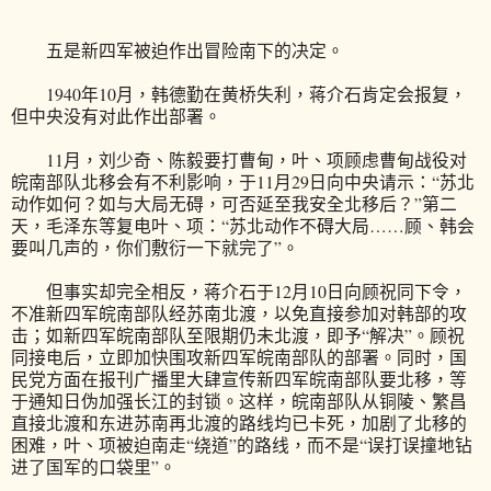
五是新四军被迫作出冒险南下的决定。
1940年10月，韩德勤在黄桥失利，蒋介石肯定会报复，
但中央没有对此作出部署。
11月，刘少奇、陈毅要打曹甸，叶、项顾虑曹甸战役对
皖南部队北移会有不利影响，于11月29日向中央请示：“苏北
动作如何？如与大局无碍，可否延至我安全北移后？”第二
天，毛泽东等复电叶、项：“苏北动作不碍大局……顾、韩会
要叫几声的，你们敷衍一下就完了”。
但事实却完全相反，蒋介石于12月10日向顾祝同下令，
不准新四军皖南部队经苏南北渡，以免直接参加对韩部的攻
击；如新四军皖南部队至限期仍未北渡，即予“解决”。顾祝
同接电后，立即加快围攻新四军皖南部队的部署。同时，国
民党方面在报刊广播里大肆宣传新四军皖南部队要北移，等
于通知日伪加强长江的封锁。这样，皖南部队从铜陵、繁昌
直接北渡和东进苏南再北渡的路线均已卡死，加剧了北移的
困难，叶、项被迫南走“绕道”的路线，而不是“误打误撞地钻
进了国军的口袋里”。