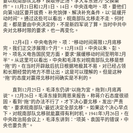
要以皖南部队北移，换取停止汤、李大军东进为“交换条
件”。11月21日和12月1日、14日，中央连电叶、项，要他们
向第3战区要开拔费、补充饷弹、解决补充条件，以“延缓开
动时间”。通过这些可以看出，皖南部队北移走不走、何时
走，都是要由中央决定的，不是新四军说了算。当时中共中
央对北移时限的要求，也一再变化。
12月4日，中央电告叶、项：“移动时间蒋限12月底移
完，我们正交涉展限1个月”。12月18日，中央以朱、彭、
叶、项名义电告国民党方面，要求“展缓移动时间至明年2月
半”。从这里可以看出，中央和毛泽东对皖南部队北移是想
“拖”的。在当时开辟敌后抗日根据地极其不易，对已经占领
和长期经营的地方不愿让出，这是可以理解的。但是这种
“拖”的态度对赢得北移时间确实是不利的。
直到12月25日，毛泽东仍讲“以拖为宜，拖到1月底再
说”。12月26日，毛泽东接到周恩来报告，称蒋介石态度很顽
固，看到“拖”的办法不行了，才下决心要北移，发出“严责
电”，要求皖南部队“最近决定全部北移”。如果这个决心早点
下，对皖南部队北移就能赢得有利时机。1941年3月26日，在
中央政治局会议上，毛泽东讲到：“项英、袁国平的错误，中
央也要负责”。