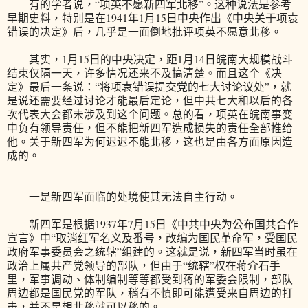
有的学者说，“项英不愿新四军北移”。这种说法是参考
早期史料，特别是在1941年1月15日中央作出《中央关于项袁
错误的决定》后，几乎是一面倒地批评项英不愿意北移。
其实，1月15日的中央决定，距1月14日皖南大规模战斗
结束仅隔一天，许多情况还来不及搞清楚。而且这个《决
定》最后一条说：“将项袁错误提交党的七大讨论议处”，就
是说还需要经过讨论才能最后定论，但中共七大和以后的各
次代表大会都未涉及到这个问题。总的看，项英在皖南事变
中负有领导责任，但不能把新四军造成损失的责任全部推给
他。关于新四军为何迟迟不能北移，这也是由各方面原因造
成的。
一是新四军面临的处境使其无法自主行动。
新四军是根据1937年7月15日《中共中央为公布国共合作
宣言》中“取消红军名义及番号，改编为国民革命军，受国民
政府军事委员会之统辖”组建的。这就是说，新四军当时虽在
政治上属共产党领导的部队，但由于“统辖”权在蒋介石手
里，军事调动、体制编制等等都受到蒋的军委会限制，部队
周边都是国民党的军队，稍有不慎即可能遭受来自周边的打
击，并不是想北移就可以移的。