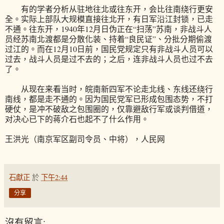
有的学者分析从驻地往北或往东开，会比往南绕行更安
全。实际上部队大规模直接往北开，有日军沿江封锁，已走
不通。往东开，1940年12月日伪正在“扫荡”苏南，非战斗人
员经苏南北渡都是分散化装、持着“良民证”、分批分期偷渡
过江的。而在12月10日前，国民党规定只有非战斗人员可以
过去，战斗人员是过不去的；之后，连非战斗人员也过不去
了。
从现在来看当时，皖南新四军不论走北线、东线还绕行
南线，都是走不通的。因为国民党军已形成包围态势，不打
硬仗，是冲不破敌之包围圈的，仅靠避敌行军或谈判借道，
对决心已下的蒋介石也起不了什么作用。
王洪光（南京军区副司令员、中将），人民网
石獻正
於
下午2:44
分享
沒有留言: