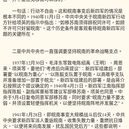
一句话：行动不自由。这和皖南事变后新四军的情况是
根本不同的。1940年11月1日，中共中央关于皖南新四军行动
方针给项英的指示中指出：“如移苏南须得顾祝同许可，如顾
不许可只好留皖南”。这个历史条件是客观看待皖南新四军问
题的关键所在。
二是中共中央也一直强调要坚持皖南的革命战略支点。
1937年12月30日，毛泽东等致电陈绍禹（王明）、周恩
来、项英等，要他们“考虑后向蒋提议”：新四军组建后，部
署要“以皖南为重心”，“以陈毅支队置于皖南，以高敬亭支队
并准备增加一部置于皖北”。新四军组建后的部署，是由蒋介
石按照这个提议确定的。1940年4月21日，新四军江南指挥部
指挥陈毅、副指挥粟裕等建议军部移苏南，项英也同意。中
央于5月4日复电同意军部移苏南，同时要求“皖南力量不要太
弱，并须设置轻便指挥机关，以便坚持皖南阵地并发展之”。
1941年1月28日，即皖南事变大规模战斗后仅14天，中共
中央要求新四军派人重返皖南，收集失散力量，重燃抗日烽
火，“以便将来向南发展，扰乱国民党后方”。这些都说明，