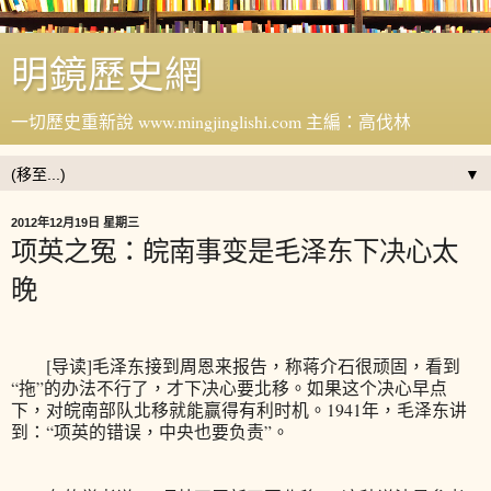
明鏡歷史網
一切歷史重新說 www.mingjinglishi.com 主編：高伐林
▼
2012年12月19日 星期三
项英之冤：皖南事变是毛泽东下决心太
晚
[导读]毛泽东接到周恩来报告，称蒋介石很顽固，看到
“拖”的办法不行了，才下决心要北移。如果这个决心早点
下，对皖南部队北移就能赢得有利时机。1941年，毛泽东讲
到：“项英的错误，中央也要负责”。