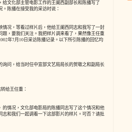
，给文化部主管电影工作的王阑西副部长和陈播写了
况。陈播在接受我的采访时说：
情况，等看过样片后，他给王阑西同志和我写了一封
问题，要我们关注。我把样片调来看了，果然像王任重
002年7月10日采访陈播记录。以下所引陈播的回忆均
询问，给当时任中宣部文艺局局长的贺敬之和副局长
信转给王任重：
的情况，文化部电影局的陈播同志写了这个情况和他
同志和我们一起调看一下这部影片的样片。可否？请批