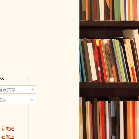
者
SS
發表文章
留言
新史記
石獻正