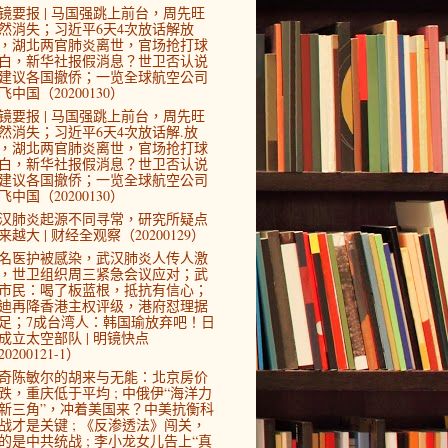
镜要报 | 马国强跳上前台，周先旺
然消失；习近平6天4次放话解放
，湖北两官肺炎离世，官场抢打球
白，新华社报假消息？世卫否认说
建议各国撤侨；一览全球航空公司
飞中国（20200130）
镜要报 | 马国强跳上前台，周先旺
然消失；习近平6天4次放话解.放
，湖北两官肺炎离世，官场抢打球
白，新华社报假消息？世卫否认说
建议各国撤侨；一览全球航空公司
飞中国（20200130）
汉肺炎起源不同寻常，研究所疑点
来越大 | 财经全观察（20200129）
4名医护被感染，武汉肺炎人传人激
，世卫组织周三紧急会议应对；武
市民：喝了板蓝根，抵抗有信心；
迪再降香港主权评级，港府怼理据
足；7成台湾人：韩国瑜放弃吧！日
成立太空部队 | 明镜快点
0200121-1）
奇陈敏尔的胡来与无能：北京房价
跌，重庆低于平均 ; 中俄伊“海洋力
新三角”，冲着美国来？中美抗衡科
战才是关键 ; 《反渗透法》闯关，
的是中共统战 ; 李小龙女儿告上“真