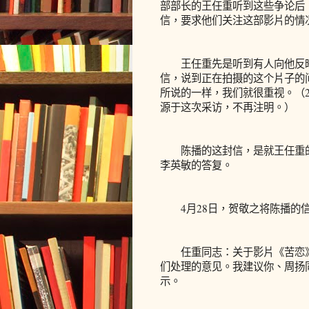
部部长的王任重听到这些争论后
信，要求他们关注这部影片的情
王任重先是听到有人向他反映
信，说到正在拍摄的这个片子的
所说的一样，我们就很重视。（2
源于这次采访，不再注明。）
陈播的这封信，是就王任重的
李英敏的答复。
4月28日，贺敬之将陈播的
任重同志：关于影片《苦恋》
们处理的意见。我建议你、周扬
示。