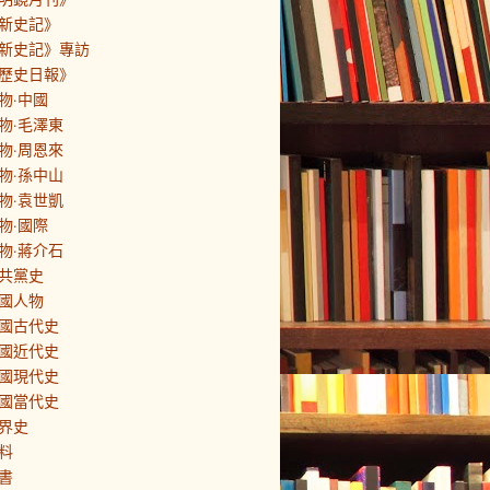
新史記》
新史記》專訪
歷史日報》
物·中國
物·毛澤東
物·周恩來
物·孫中山
物·袁世凱
物·國際
物·蔣介石
共黨史
國人物
國古代史
國近代史
國現代史
國當代史
界史
料
書