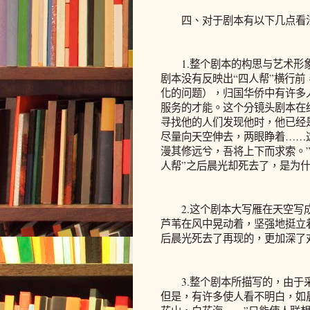
四、对于剧本有以下几点看
1.整个剧本的构思与艺术形象
剧本没有反映出“四人帮”横行前
化的问题），归国华侨中有许多
服务的才能。这个分镜头剧本在
寻找他的人们发现他时，他已经
尽量向天空伸去，两眼睁着……
漫其修远兮，吾将上下而求索。
人帮”之后晨光却死去了，是为
2.这个剧本大写雁在天空写成
芦苇在风中晃动着，坚强地挺立着
后晨光死去了再现的，更加深了
3.整个剧本所描写的，由于采
但是，有许多使人看不明白，如