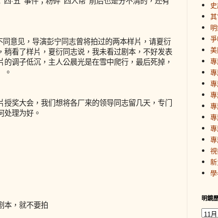
“四·五”事件；粉碎“四人帮”前后也是分不清的，还有
史
其
明
爭
同意见，导演彭宁同志曾将拍过的两本样片，请夏衍
美
，稍看了样片，夏衍同志说，我未看过剧本，不好发表
專
片的调子低沉，主人公晨光是在雪中爬行，最后死掉，
）。
專
專
專
授奖大会，我们想将各厂来的领导同志留几天，专门
專
何处理为好。
專
專
專
視
新
學
明鏡
本，就不要拍