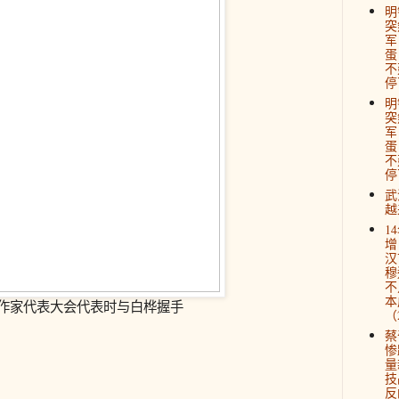
明
突
军
蛋
不
停
明
突
军
蛋
不
停
武
越
1
增
汉
穆
不
本
作家代表大会代表时与白桦握手
（2
蔡
惨
量
技
反