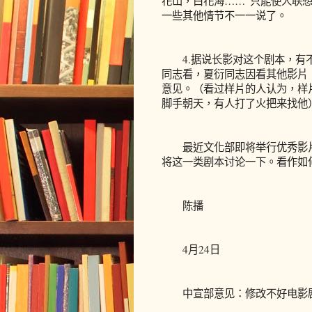
花山，白花海……”只能使人联想
一些其他情节不一一说了。
4.据说长影对这个剧本，有不
同志看，夏衍同志因看其他影片
意见。（看过样片的人认为，样
脚手朝天，有人打了火把来找他
最近文化部即将举行优秀影片
将这一类剧本讨论一下。看作如
陈播
4月24日
中宣部意见：修改不好电影剧