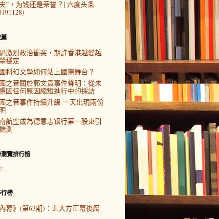
夫”，为钱还是荣誉？| 六度头条
0191128)
推薦
過激烈政治衝突，期許香港越變越
榮穩定
國科幻文學如何站上國際舞台？
國之音關於郭文貴事件聲明：從未
慮因任何原因縮短進行中的採訪
國之音事件持續升級 一天出現兩份
明
南航空成為德意志银行第一股東引
揣測
時瀏覽排行榜
中…
排行榜
內幕》(第63期)：北大方正幕後腐