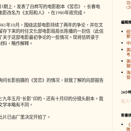
功
第3期上，发表了白桦写的电影剧本《苦恋》，长春电
(2
影改名为《太阳和人》，在1980年底完成。
編輯
981年10月，围绕这部电影持续了两年的争论，并在文
留存下来的时任文化部电影局局长陈播的一封信（此信
經
繁
了关于这部电影最初争论的一些情况。现将信转录于
中
材料，略作解释。
美
考
美
聲
海
發
问长影拍摄的《苦恋》的情况，就我了解的向部报告
24小
年五月“长影”印的，还有十月印的分镜头剧本。我
載入
文学本略有不同。
新書
片已由厂里决定开拍了。
《
敗