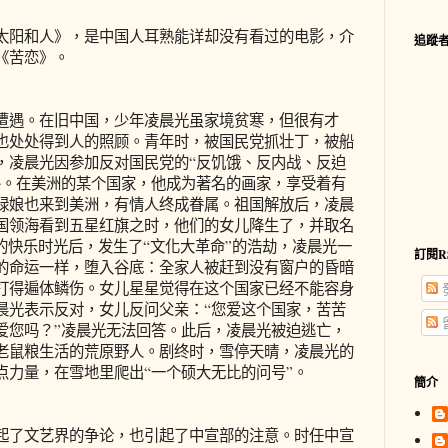
阳和人》，是中国人耳熟能详却没有看过的电影，介
追蹤
《苦恋》。
遇。在旧中国，少年凌晨光虽家境贫寒，但很有才
也处处得到人的照顾。青年时，被国民党抓壮丁，被船
，凌晨光因参加反对国民党的“反饥饿、反内战、反迫
外。在美洲的某个国家，他成为著名的画家，享受着有
绿娘也来到美洲，有情人终成眷属。祖国解放后，凌晨
国领海看到五星红旗之时，他们的女儿降生了，并取名
的快乐时光后，发生了“文化大革命”的浩劫，凌晨光一
訂閱R
的命运一样，堕入谷底：全家人被赶到没有窗户的昏暗
打得遍体鳞伤。女儿星星觉得在这个国家已经不能容身
晨光表示反对，女儿反问父亲：“您爱这个国家，苦苦
爱您吗？”凌晨光无法回答。此后，凌晨光被迫逃亡，
老鼠粮生活的荒原野人。剧终时，雪停天晴，凌晨光的
点力量，在雪地里爬出“一个硕大无比的问号”。
簡介
了文艺界的争论，也引起了中宣部的注意。时任中宣