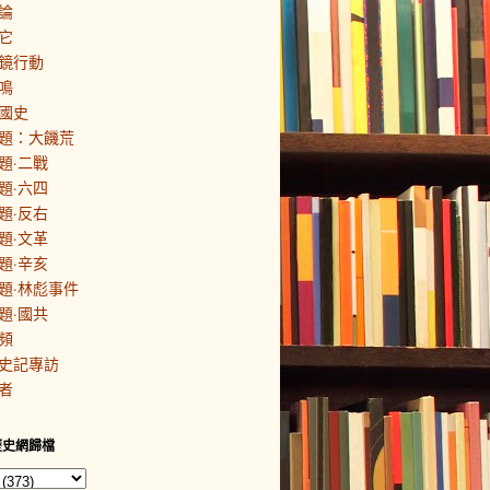
論
它
鏡行動
鳴
國史
題：大饑荒
題·二戰
題·六四
題·反右
題·文革
題·辛亥
題·林彪事件
題·國共
頻
史記專訪
者
歷史網歸檔