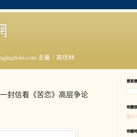
網
jinglishi.com 主編：高伐林
搜索
一封信看《苦恋》高层争论
明鏡
載入
明鏡