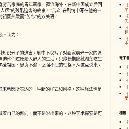
穷苦家庭的青年画家，飘流海外，在新中国成立后回
《
平
人帮”的残酷迫害的故事。“苦恋”在剧情中写在他的一
《
对祖国热爱而“苦恋”的双关语。
失
《
翻
谈。认为：
《
中
知识分子的迫害，剧中不仅写了对画家晨光一家的迫
電子
逼迫他们过原始人野人的生活，只能长期隐藏湖荡吃生
热爱祖国、忠贞不渝、坚强不屈的性格。从这点说来，
《
《
《
《
求电影所表达的一种新的样式和风格，这种想法也是
《
局
着自己的倾向，而不是说出来的，这种艺术探索是可
標籤
《
《