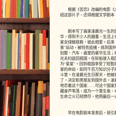
根据《苦恋》改编的电影《太
绍这部片子，还得根据文学剧本
剧本写了画家凌晨光一生的遭
华，得到不少人的器重，生活上
家女绿娘搭救，彼此相爱。后来
害”运动，被特务追捕，逃到国
别墅、汽车、画室的豪华生活；
光夫妇返回祖国。在轮船驶入祖
为“星星”。回到祖国享受了短暂
家的命运，如同千百万知识分子
斗室。在凌晨光生日那天，他被
了，决定和男朋友到国外去。凌
地恋着这个国家……可这个国家
藏身芦苇荡，成为一个靠生鱼、
生命之火已经燃尽，他用最后一
早在电影剧本发表后，就引起