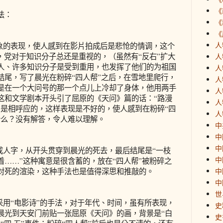
《
法：
《
《
人
的表现，使人感到在影片拍成后是悲怆的情调，这个
，党对于知识分子总还是重视的，（虽然有“反右”扩大
人
人、许多知识分子是受到重用，也发挥了他们的为祖国
人
结尾，写了晨光在粉碎“四人帮”之后，在雪地里爬行，
人
是在一个大问号的那一个点儿上冷却了身体，他用两手
人
这和文学剧本开头引了屈原的《天问》篇的话：“路漫
人
”是相呼应的，这样表现是不好的，使人感到在粉碎“四
人
什么？没有解答，令人难以理解。
中
中
中
人字，从开头贯穿到晨光的死去，最后结尾是“一枝
中
……”这种寓意是很含蓄的，放在“四人帮”被粉碎之
对死的渲染，这种手法也是值得深思和推敲的。
中
中
世
用“电影诗”的手法，对于年代、时间，虽有所表现，
史
晨光到天安门前贴一张屈原《天问》的画，背景是“白
史