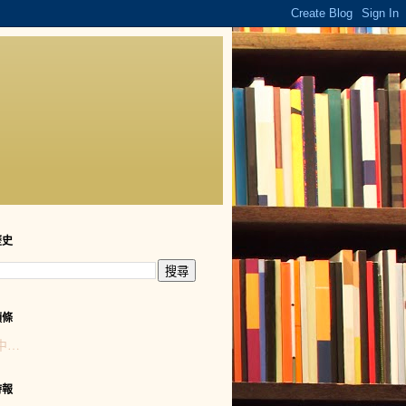
歷史
頭條
中…
時報