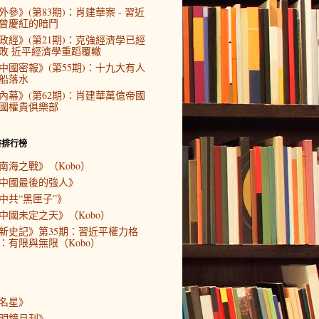
外參》(第83期)：肖建華案 - 習近
曾慶紅的暗鬥
政經》(第21期)：克強經濟學已經
敗 近平經濟學重蹈覆轍
中國密報》(第55期)：十九大有人
船落水
內幕》(第62期)：肖建華萬億帝國
國權貴俱樂部
書排行榜
南海之戰》（Kobo）
中國最後的強人》
中共“黑匣子”》
中國未定之天》（Kobo）
新史記》第35期：習近平權力格
：有限與無限（Kobo）
名星》
明鏡月刊》