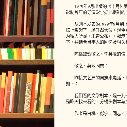
1979年9月出版的《十月》
影制片厂的导演彭宁据此摄制的电
从剧本发表的1979年9月到1
坛上激起了一场轩然大波。现今
为私人所藏，未曾公布），揭示
下，并结合当事人的回忆及相关
陈播致贺敬之、李英敏的信
敬之、英敏同志：
昨接文艺局的同志来电话，询
如下：
我们看的文学剧本，是一九七九
是昨天找来看的。分镜头剧本与
作者是白桦、彭宁二同志。此