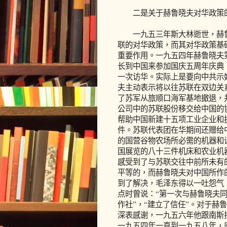
二是关于赫鲁晓夫对华政策
一九五三年斯大林逝世，赫鲁
联的对华政策，而其对华政策基
重要作用。一九五四年赫鲁晓夫
长到中国来参加国庆五周年庆典
一次访华。实际上是要向中共示
夫主动表示将以往苏联在双边关
了苏军从旅顺口海军基地撤退，
公司中的苏联股份移交给中国的
帮助中国新建十五项工业企业和
件。苏联代表团在华期间还赠给
的国营谷物农场所必需的机器和
国展览的八十三件机床和农业机
感受到了与苏联交往中前所未有
平等的，而赫鲁晓夫对中国所作
到了解决，毛泽东得以一吐怨气
点时曾说：“第一次与赫鲁晓夫同
作社”，“建立了信任”。对于赫
深表感谢，一九五六年他跟南斯
一九五四年一直到一九五八年，