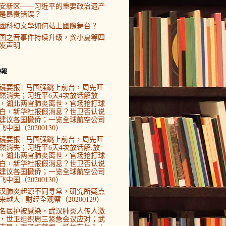
安新区——习近平的重要政治遗产
是昂贵错误？
國科幻文學如何站上國際舞台？
国之音事件持续升级，龚小夏等四
发声明
時報
镜要报 | 马国强跳上前台，周先旺
然消失；习近平6天4次放话解放
，湖北两官肺炎离世，官场抢打球
白，新华社报假消息？世卫否认说
建议各国撤侨；一览全球航空公司
飞中国（20200130）
镜要报 | 马国强跳上前台，周先旺
然消失；习近平6天4次放话解.放
，湖北两官肺炎离世，官场抢打球
白，新华社报假消息？世卫否认说
建议各国撤侨；一览全球航空公司
飞中国（20200130）
汉肺炎起源不同寻常，研究所疑点
来越大 | 财经全观察（20200129）
4名医护被感染，武汉肺炎人传人激
，世卫组织周三紧急会议应对；武