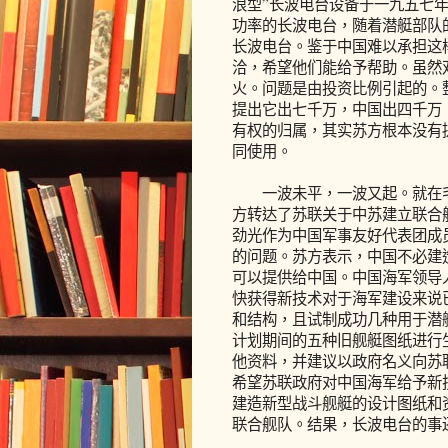
浪型”长波电台设备于一九五七
功率的长波电台，随着潜艇部队
长波电台。鉴于中国难以承担这
洽，希望他们能给予帮助。虽然
火。问题是由投资比例引起的。
提出它出七千万，中国出四千万
有权的归属，其实苏方根本没有
同使用。
一波未平，一波又起。就在毛
方转达了苏联关于中苏建立联合
劲光作为中国军事友好代表团成
的问题。苏方表示，中国不必建
可以提供给中国。中国海军领导
快获得新技术对于海军建设来说
和结构，且试制成功几种用于潜
计划期间的五种旧舰艇图纸进行
他资料，并建议以政府名义向苏
希望苏联政府对中国海军给予新
建造新型战斗舰艇的设计图纸和
联合舰队。结果，长波电台的事