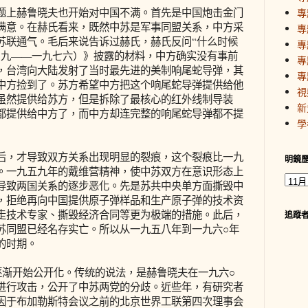
上赫鲁晓夫也开始对中国不满。首先是中国炮击金门
專
满意。在赫氏看来，既然中苏是军事同盟关系，中方采
專
苏联通气。毛后来说告诉过赫氏，赫氏反问“什么时候
專
四九——一九七六）》披露的材料，中方确实没有事前
專
，台湾向大陆发射了当时最先进的美制响尾蛇导弹，其
專
中方捡到了。苏方希望中方把这个响尾蛇导弹提供给他
視
虽然提供给苏方，但是拆除了最核心的红外线制导装
新
都提供给中方了，而中方却连完整的响尾蛇导弹都不提
學
，才导致双方关系出现明显的裂痕，这个裂痕比一九
明鏡
。一九五九年的戴维营精神，使中苏双方在意识形态上
导致两国关系的逐步恶化。先是苏共中央单方面撕毁中
，拒绝再向中国提供原子弹样品和生产原子弹的技术资
走技术专家、撕毁经济合同等更为极端的措施。此后，
追蹤
苏同盟已经名存实亡。所以从一九五八年到一九六○年
的时期。
渐开始公开化。传统的说法，是赫鲁晓夫在一九六○
进行攻击，公开了中苏两党的分歧。近些年，有研究者
因于布加勒斯特会议之前的北京世界工联第四次理事会