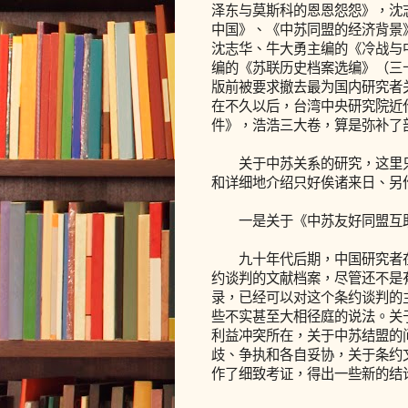
泽东与莫斯科的恩恩怨怨》，沈
中国》、《中苏同盟的经济背景
沈志华、牛大勇主编的《冷战与
编的《苏联历史档案选编》（三
版前被要求撤去最为国内研究者关
在不久以后，台湾中央研究院近
件》，浩浩三大卷，算是弥补了
关于中苏关系的研究，这里只
和详细地介绍只好俟诸来日、另
一是关于《中苏友好同盟互助
九十年代后期，中国研究者在
约谈判的文献档案，尽管还不是
录，已经可以对这个条约谈判的
些不实甚至大相径庭的说法。关
利益冲突所在，关于中苏结盟的
歧、争执和各自妥协，关于条约
作了细致考证，得出一些新的结