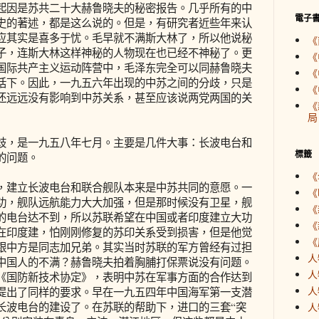
因是苏共二十大赫鲁晓夫的秘密报告。几乎所有的中
電子
史的著述，都是这么说的。但是，有研究者近些年来认
应其实是喜多于忧。毛早就不满斯大林了，所以他说秘
《
子，连斯大林这样神秘的人物现在也已经不神秘了。更
《
国际共产主义运动阵营中，毛泽东完全可以同赫鲁晓夫
《
话下。因此，一九五六年出现的中苏之间的分歧，只是
《
还远远没有影响到中苏关系，甚至应该说两党两国的关
《
局
，是一九五八年七月。主要是几件大事：长波电台和
標籤
的问题。
《
建立长波电台和联合舰队本来是中苏共同的意愿。一
《
功，舰队远航能力大大加强，但是那时候没有卫星，舰
《
的电台达不到，所以苏联希望在中国或者印度建立大功
《
在印度建，怕刚刚修复的苏印关系受到损害，但是他觉
《
跟中方是同志加兄弟。其实当时苏联的军方曾经有过担
人
中国人的不满？赫鲁晓夫拍着胸脯打保票说没有问题。
人
《国防新技术协定》，表明中苏在军事方面的合作达到
人
提出了同样的要求。早在一九五四年中国海军第一支潜
长波电台的建设了。在苏联的帮助下，进口的三套“突
人