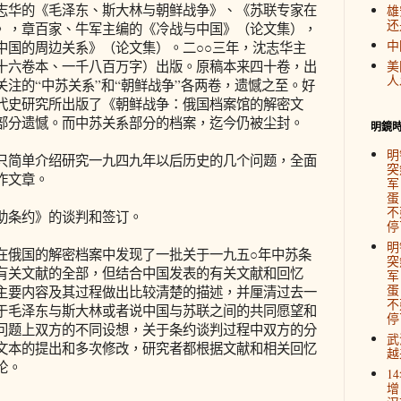
志华的《毛泽东、斯大林与朝鲜战争》、《苏联专家在
雄
还
》，章百家、牛军主编的《冷战与中国》（论文集），
中
中国的周边关系》（论文集）。二○○三年，沈志华主
十六卷本、一千八百万字）出版。原稿本来四十卷，出
美
人
注的“中苏关系”和“朝鲜战争”各两卷，遗憾之至。好
代史研究所出版了《朝鲜战争：俄国档案馆的解密文
部分遗憾。而中苏关系部分的档案，迄今仍被尘封。
明鏡
明
简单介绍研究一九四九年以后历史的几个问题，全面
突
作文章。
军
蛋
不
条约》的谈判和签订。
停
明
俄国的解密档案中发现了一批关于一九五○年中苏条
突
有关文献的全部，但结合中国发表的有关文献和回忆
军
蛋
主要内容及其过程做出比较清楚的描述，并厘清过去一
不
于毛泽东与斯大林或者说中国与苏联之间的共同愿望和
停
问题上双方的不同设想，关于条约谈判过程中双方的分
武
文本的提出和多次修改，研究者都根据文献和相关回忆
越
论。
1
增