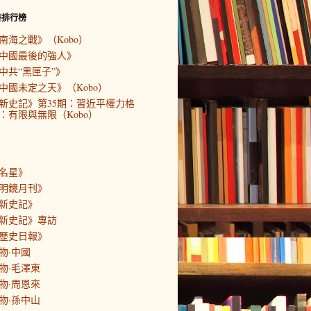
書排行榜
南海之戰》（Kobo）
中國最後的強人》
中共“黑匣子”》
中國未定之天》（Kobo）
新史記》第35期：習近平權力格
：有限與無限（Kobo）
名星》
明鏡月刊》
新史記》
新史記》專訪
歷史日報》
物·中國
物·毛澤東
物·周恩來
物·孫中山