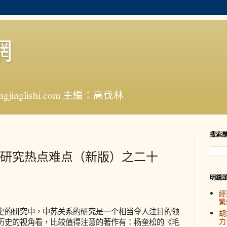
網
jinglishi.com 主編：高伐林
搜索
研究热点难点（新版）之二十
明鏡
經
繁
的研究中，中苏关系的研究是一个相当令人注目的领
胡
力
历史的视角看，比较值得注意的著作有：杨奎松的《毛