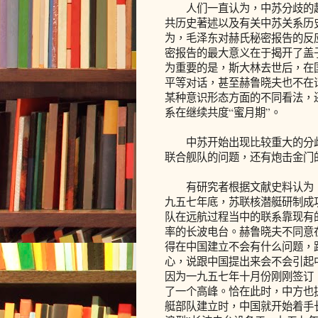
人们一直认为，中苏分歧的起
共历史著述以及有关中苏关系历
为，毛泽东对赫氏秘密报告的反
密报告的最大意义在于揭开了盖
为重要的是，斯大林去世后，在
平等对话，甚至赫鲁晓夫也不在
某种意识形态方面的不同看法，
系在继续共度“蜜月期”。
中苏开始出现比较重大的分歧
联合舰队的问题，还有炮击金门
有研究者根据文献史料认为，
九五七年底，苏联核潜艇研制成
队在远航过程当中的联系靠现有
率的长波电台。赫鲁晓夫不同意
得在中国建立不会有什么问题，
心，说跟中国提出来会不会引起
因为一九五七年十月份刚刚签订
了一个高峰。恰在此时，中方也
艇部队建立时，中国就开始着手