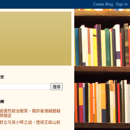
歷史
頭條
過激烈政治衝突，期許香港越變越
榮穩定
舒立与吴小晖之战，透视王岐山权