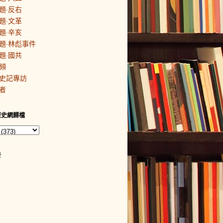
題·反右
題·文革
題·辛亥
題·林彪事件
題·國共
頻
史記專訪
者
歷史網歸檔
者