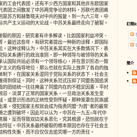
家的工会代表团，还有不少西方国家和其他非东欧国家
代表团之间散发了中苏两党争论的材料，苏联代表团离
则是苏方和赫鲁晓夫对中共的报复。到一九六三年，中
际共产主义运动的大论战，中苏关系最终走向了破裂。
訂閱R
裂的原因，研究者有许多解读，比如国家利益冲突、
等。最近这些年，有研究者提出一种新的诠释，即国际
位。这种诠释认为，中苏关系其实在大多数情况下，表
党际关系通行的政治准则，即一种领导与被领导的关系
承认国际共运必须有一个领导核心，并在意识形态一致
簡介
宁主义的指导地位，那么也就在实际上放弃了各自的独
体制下，在国家关系混同于党际关系的状态下，社会主
难得到保证。同时，这种关系范式压抑了同盟各国追求
面的团结统一往往掩盖了同盟内在的不稳定因素。平时
顾忌，淡漠了正常的国家关系，一旦政治关系发生变
战，或意识形态的正统性受到怀疑，那种笼罩在民族感
出来，侵犯国家主权就会成为指责同盟“为首”者的最常
随之遭到破坏。因此可以认为，中苏在一九五○年代中
进展，反而导致双边关系恶化，究其根源，恐怕就在于
治特征。中苏关系最终破裂的根本原因也存在于社会主
结构性失衡，而不应仅仅去追究哪一方的责任。