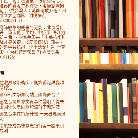
市民：喝了板蓝根，抵抗有信心；
迪再降香港主权评级，港府怼理据
足；7成台湾人：韩国瑜放弃吧！日
成立太空部队 | 明镜快点
0200121-1）
奇陈敏尔的胡来与无能：北京房价
跌，重庆低于平均 ; 中俄伊“海洋力
新三角”，冲着美国来？中美抗衡科
战才是关键 ; 《反渗透法》闯关，
的是中共统战 ; 李小龙女儿告上“真
夫”，为钱还是荣誉？| 六度头条
0191128)
推薦
過激烈政治衝突，期許香港越變越
榮穩定
國科幻文學如何站上國際舞台？
國之音關於郭文貴事件聲明：從未
慮因任何原因縮短進行中的採訪
國之音事件持續升級 一天出現兩份
明
南航空成為德意志银行第一股東引
揣測