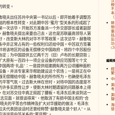
汉
穆
的转变。
不
本
（2
晓夫出任苏共中央第一书记以后，即开始着手调整苏
础的根本性转变，对此期中苏“蜜月”型关系的形成起了
蔡
惨
第一次访华。开始苏方准备派一个外交部部长或者副部
量
，赫鲁晓夫提出来要自己去，这也是苏联最高领导人第
技
好，改变斯大林的对华不平等政策。这次访华，赫鲁晓
反
功
系中非正常占有的一些权利归还给中国。中苏双方签署
(2
并将该地区的设备无偿移交中国政府、将四个中苏股份
协定；为中国提供五亿两千万（旧）卢布的长期贷款；
扩大原有一百四十一项企业设备的供应范围等七个文
編輯
中国两项“礼品”：一是提供组建拥有两万公顷播种面积
經
设备，并派专家来华帮助建设这个农场；一是将正在中
繁
器无偿赠给中国。赫鲁晓夫的所作所为，也确使毛泽东
中
的平等气氛。过去斯大林在世时，对待中国的态度是不
美
的许多实质性让步，使斯大林时期遗留的问题基本上得
考
，在对苏交往中真正挺起了腰板。毛泽东后来谈到这一
美
志见面，就很谈得来”，他取消了有损中国主权的“合
聲
鲁晓夫的平等合作精神及扩大对华援助的做法，毛泽东
海
拉夫代表团谈话时还曾经称赞“赫鲁晓夫是个好人”。从
發
应该说是中苏关系的“蜜月期”。