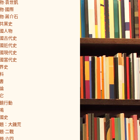
物·袁世凱
物·國際
物·蔣介石
共黨史
國人物
國古代史
國近代史
國現代史
國當代史
界史
料
書
論
它
鏡行動
鳴
國史
題：大饑荒
題·二戰
題·六四