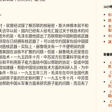
24小
和
。
蔡
，就曾经试探了解苏联的核秘密，斯大林根本就不和
本
聖
夫访华以前，国内已经有人给毛汇报过关于核技术的问
意外的是，毛泽东跟他提出了苏联帮助中国制造核武器
中
联现在已经拥有核武器了，可以给华约国家包括中国提
讓
制造核武器。实际上，赫鲁晓夫有一个不便明说的原
跟美国在谈核不扩散的问题。但是，赫鲁晓夫还是答应
新書
核技术。一九五四年十月，中苏双方在签署科学技术合
在和平利用原子能方面给中国以帮助的协定，促成中国
《
敗
旋加速器，帮助中国培训核技术方面的科研人员，为中
《
条件。所以，一九五五年三月，毛泽东在中共全国代表
平
钻研原子能的历史新时期了。一九五七年十月，中苏签
《
始帮助中国从军事方面来研究原子能的问题，而且有了
失
《
翻
《
中