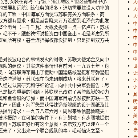
年分别安装在青岛、宁波、湛江地区。但这些都是中小
人
的发展和远航训练任务的增多，迫切需要建设大功率的
人
样的工程，中国海军方面便与苏联有关方面联系、商
人
双方都有需求，但是赫鲁晓夫万万没想到毛泽东为此发
中
整个电台（一千千瓦）大概要投资一点一亿卢布，苏联
中
，毛不干，跟彭德怀说投资由中国全出。毛是考虑到所
中
提到所有权，甚至连指挥权都没提到，只是提到双方共
中
中
中
对长波电台的事情发火的时候，苏联大使尤金又向中
舰队的建议。其实这件事情也有前因。一九五七年，肖
世
员，向苏联海军提出了援助中国建造核潜艇和导弹潜艇
史
造这些潜艇，苏联现在尚未研制成功，将来苏联有了，
史
人经过认真研究和仔细论证，向中共中央军委报告：尽
史
已是极为重要的问题，苏联现已改进了某些舰艇的动力
其
艇和鱼雷艇的导弹，而中国海军目前仍然按照苏联一五
明
生产。因此，海军急需获得建造新舰艇的设计图纸及其
爭
联提出请求。一九五八年六月，周恩来致信赫鲁晓夫，
美
技术援助，在可能的条件下，有计划地、有步骤地提供
專
资料。苏联正好也有这个意图，表示双方可以建立一个
專
还未了，又出来一个联合舰队的事，毛就恼火之至。
專