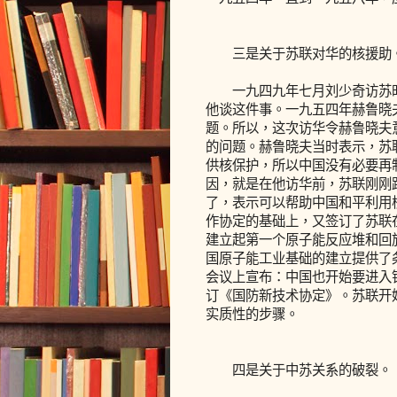
三是关于苏联对华的核援助
一九四九年七月刘少奇访苏时
他谈这件事。一九五四年赫鲁晓
题。所以，这次访华令赫鲁晓夫
的问题。赫鲁晓夫当时表示，苏
供核保护，所以中国没有必要再
因，就是在他访华前，苏联刚刚
了，表示可以帮助中国和平利用
作协定的基础上，又签订了苏联
建立起第一个原子能反应堆和回
国原子能工业基础的建立提供了
会议上宣布：中国也开始要进入
订《国防新技术协定》。苏联开
实质性的步骤。
四是关于中苏关系的破裂。