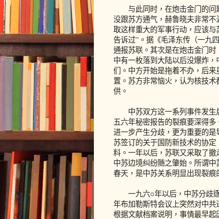
与此同时，在炮击金门的问题
没跟苏方通气，赫鲁晓夫非常不
取这样重大的军事行动，应该与
告诉过”。据《毛泽东传（一九
通报苏联。其次是在炮击金门时
中有一枚落到大陆以后没爆炸，
们。中方开始是拖着不办，后来
置。苏方非常恼火，认为核技术
供。
中苏双方这一系列事件发生后
五六年秘密报告的裂痕要深得多
进一步产生分歧，更为重要的是
苏签订的关于国防新技术的协定
料。一年以后，苏联又采取了撤
中苏边境纠纷随之肇始。所谓中
春天，是中苏关系明显出现裂痕
一九六○年以后，中苏分歧逐
年布加勒斯特会议上突然对中共
根据文献档案说明，事情最早起