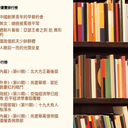
時瀏覽排行榜
中國創業青年的早餐約會
英文：總統被罵很平常
週新片看板：亞瑟王者之劍 尬 異形
約
國政壇航天少帥群體
人眼前一亮的光頭女星
排行榜
內幕》(第63期)：北大方正幕後腐
外參》(第83期)：肖建華案 - 習近
曾慶紅的暗鬥
政經》(第21期)：克強經濟學已經
敗 近平經濟學重蹈覆轍
中國密報》(第55期)：十九大有人
船落水
內幕》(第62期)：肖建華萬億帝國
國權貴俱樂部