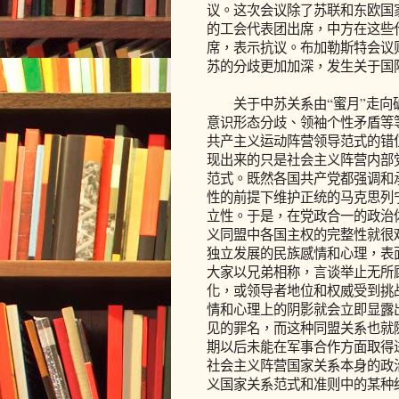
议。这次会议除了苏联和东欧国
的工会代表团出席，中方在这些
席，表示抗议。布加勒斯特会议
苏的分歧更加加深，发生关于国
关于中苏关系由“蜜月”走向破
意识形态分歧、领袖个性矛盾等
共产主义运动阵营领导范式的错
现出来的只是社会主义阵营内部
范式。既然各国共产党都强调和
性的前提下维护正统的马克思列
立性。于是，在党政合一的政治
义同盟中各国主权的完整性就很
独立发展的民族感情和心理，表
大家以兄弟相称，言谈举止无所
化，或领导者地位和权威受到挑
情和心理上的阴影就会立即显露
见的罪名，而这种同盟关系也就
期以后未能在军事合作方面取得
社会主义阵营国家关系本身的政
义国家关系范式和准则中的某种