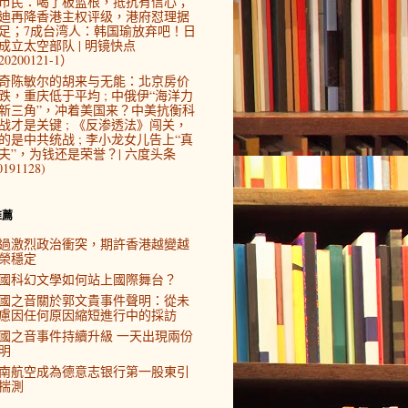
市民：喝了板蓝根，抵抗有信心；
迪再降香港主权评级，港府怼理据
足；7成台湾人：韩国瑜放弃吧！日
成立太空部队 | 明镜快点
0200121-1）
奇陈敏尔的胡来与无能：北京房价
跌，重庆低于平均 ; 中俄伊“海洋力
新三角”，冲着美国来？中美抗衡科
战才是关键 ; 《反渗透法》闯关，
的是中共统战 ; 李小龙女儿告上“真
夫”，为钱还是荣誉？| 六度头条
0191128)
推薦
過激烈政治衝突，期許香港越變越
榮穩定
國科幻文學如何站上國際舞台？
國之音關於郭文貴事件聲明：從未
慮因任何原因縮短進行中的採訪
國之音事件持續升級 一天出現兩份
明
南航空成為德意志银行第一股東引
揣測