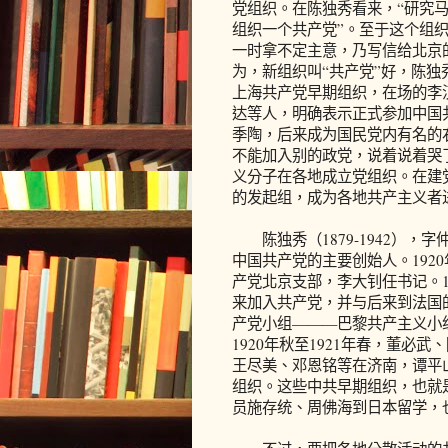
党组织。在陈独秀看来，“研究
组织一个共产党”。至于这个组织
一时拿不定主意，乃写信给北京
为，新组织叫“共产党”好，陈
上海共产党早期组织，在场的李
达等人，明确表示正式参加中国
季陶，后来成为国民党内有名的
不能加入别的政党，说着说着哭
义分子在各地成立党组织。在建
的发起组，成为各地共产主义者
陈独秀（1879-1942），
中国共产党的主要创始人。192
产党北京支部，李大钊任书记。
来加入共产党，并与后来到法国
产党小组———巴黎共产主义小
1920年秋至1921年春，董
王尽美、邓恩铭等在济南，谭平
组织。这些中共早期组织，也就
员施存统、周佛海到日本留学，