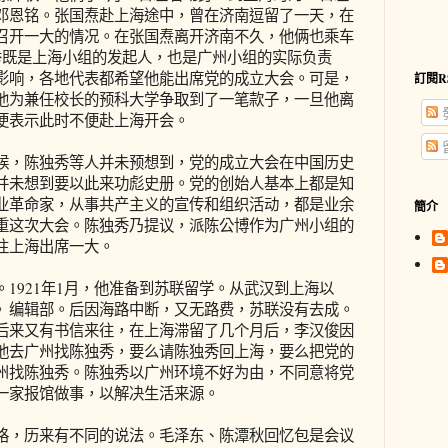
邓恩铭。张国焘赴上海途中，曾在济南逗留了一天，在
召开一大的情况。在张国焘离开济南不久，他俩也乘车
秀既是上海小组的发起人，也是广州小组的实际负责
影响，各地代表都希望他能出席党的成立大会。可是，
訂閱R
他为兼任校长的预科大学争取到了一笔款子，一旦他离
便表示此时不便赴上海开会。
，陈独秀等人并未预想到，党的成立大会在中国历史
并未想到要以此来功彪史册。党的创始人基本上都是知
业革命家，从事共产主义的宣传和组织活动，都是业余
簡介
重这次大会。陈独秀乃提议，派陈公博作为广州小组的
往上海出席一大。
921年1月，他准备到苏联留学。从武汉到上海以
》编辑部。后因海路中断，又无路费，苏联没有去成。
后来又有书信来往，在上海滞留了几个月后，李汉俊因
他去广州找陈独秀，要么请陈独秀回上海，要么把党的
州找陈独秀。陈独秀以广州环境不好为由，不同意将党
一家报馆做事，以解决生活来源。
，历来有不同的说法。毛泽东、陈潭秋回忆包是会议