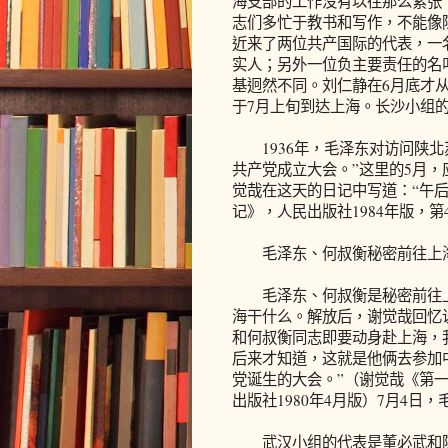
海支部的工作没有以往那么紧张
志们多忙于教书和写作，不能像
近来了两位共产国际的代表，一
实人；另外一位负主要责任的名
基迥然不同。刘仁静在6月底才
于7月上旬到达上海。长沙小组
1936年，毛泽东对访问陕北苏
共产党成立大会。”这里的5月，
觉哉在这天的日记中写道：“午后
记》，人民出版社1984年版，第4
毛泽东、何叔衡秘密前往上海
毛泽东、何叔衡是秘密前往上
海干什么。解放后，谢觉哉回忆
和何叔衡同志即要动身赴上海，
后来才知道，这就是他俩去参加
党诞生的大会。”（谢觉哉《第
出版社1980年4月版）7月4日
武汉小组的代表是董必武和陈潭