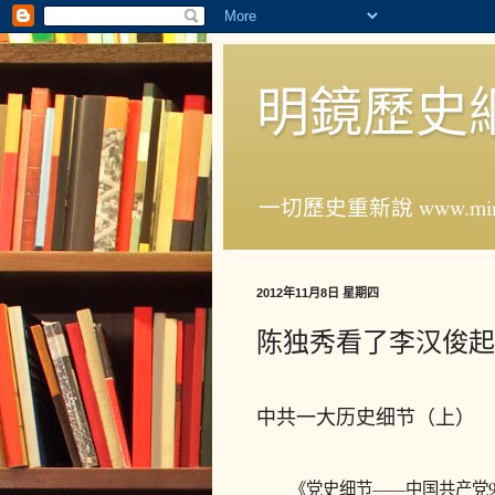
明鏡歷史
一切歷史重新說 www.ming
2012年11月8日 星期四
陈独秀看了李汉俊起
中共一大历史细节（上）
《党史细节——中国共产党9