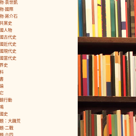
物·袁世凱
物·國際
物·蔣介石
共黨史
國人物
國古代史
國近代史
國現代史
國當代史
界史
料
書
論
它
鏡行動
鳴
國史
題：大饑荒
題·二戰
題·六四