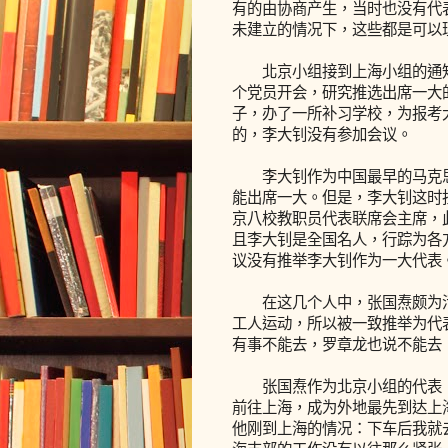
有的由协商产生，当时也没有代
未建立的情况下，这些都是可以
北京小组接到上海小组的通知
个党员开会，研究推选出席一大
子，办了一所补习学校，为报考
的，李大钊没有参加会议。
李大钊作为中国最早的马克思
能出席一大。但是，李大钊这时
京八校教职员代表联席会主席，
且李大钊是全国名人，行踪为各
议没有推举李大钊作为一大代表
在这几个人中，张国焘颇为活
工人运动，所以被一致推举为代
有事不能去，罗章龙也说不能去
张国焘作为北京小组的代表，
前往上海，成为外地最先到达上
他刚到上海的情况：下车后我就