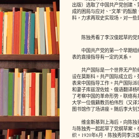
出版）选取了中国共产党创建、
成的困局与应对、“文革”的酝
料，力求再现史实现场，对一些
陈独秀看了李汉俊起草的党
中国共产党的第一个早期组织
表的直接指导有一定的关系。
共产国际是一个世界无产阶级政
设在莫斯科。共产国际成立后，
表来中国指导工作。共产国际派往
和妻子库兹涅佐娃、俄语翻译杨
了考察中国的革命形势，联络有
大学一位俄籍教员柏伟烈（又译
图书馆作了场讲座。随后李大钊
维金斯基到上海后，向陈独秀
与陈独秀一起起草了党纲草案。
织。1920年6月，陈独秀同李