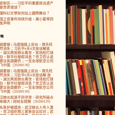
安新区——习近平的重要政治遗产
是昂贵错误？
國科幻文學如何站上國際舞台？
国之音事件持续升级，龚小夏等四
发声明
時報
镜要报 | 马国强跳上前台，周先旺
然消失；习近平6天4次放话解放
，湖北两官肺炎离世，官场抢打球
白，新华社报假消息？世卫否认说
建议各国撤侨；一览全球航空公司
飞中国（20200130）
镜要报 | 马国强跳上前台，周先旺
然消失；习近平6天4次放话解.放
，湖北两官肺炎离世，官场抢打球
白，新华社报假消息？世卫否认说
建议各国撤侨；一览全球航空公司
飞中国（20200130）
汉肺炎起源不同寻常，研究所疑点
来越大 | 财经全观察（20200129）
4名医护被感染，武汉肺炎人传人激
，世卫组织周三紧急会议应对；武