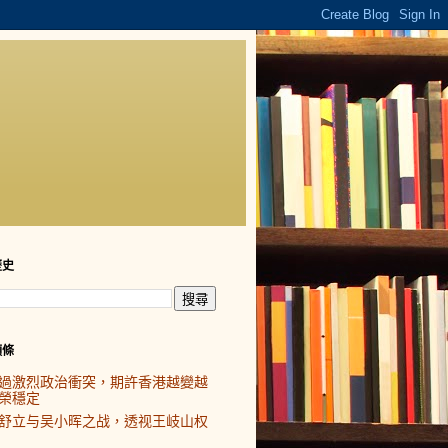
歷史
頭條
過激烈政治衝突，期許香港越變越
榮穩定
舒立与吴小晖之战，透视王岐山权