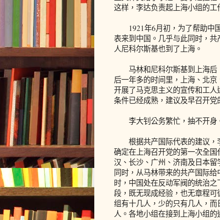
这样，李达负责起上海小组的工
1921年6月初，为了帮助中
表来到中国。几乎与此同时，共
人尼科尔斯基也到了上海。
马林和尼科尔斯基到上海后，
后一年多的时间里，上海、北京
开展了马克思主义的宣传和工人
条件已经成熟，建议及早召开党
李大钊公务繁忙，抽不开身。
根据共产国际代表的建议，李
确定在上海召开党的第一次全国
汉、长沙、广州、济南及日本留
同时，从马林带来的共产国际给
时，中国处在反动军阀的统治之
段，既无现成经验，也无章程可
组有十几人，少的只有几人，而
人。各地小组在接到上海小组的