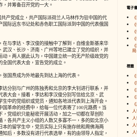
作，并筹备召开党的一大。
電子
国共产党成立，共产国际派荷兰人马林作为驻中国的代
《
产国际远东书记处和赤色职工国际派到中国的代表俄国
《
《
《
在与李达、李汉俊的接触中了解到，自维金斯基来华
《
、武汉、长沙、济南、广州等地已建立了党的组织，并
局
运动。两人据此认为，中国建立统一的无产阶级政党的
的全国代表大会，宣告党的成立。
標籤
张国焘成为外地最先到达上海的代表。
《
《
达分别与广州的陈独秀和北京的李大钊进行联系，并
《
代表大会。接着，李达和李汉俊分别写信给北京、武
《
学生中的党组织或党员，通知各地派代表到上海开会。
《
中国革命的经费中，给每一位代表寄了100元路费。当
人
下，党组织只能秘密开展活动，加之一切都在草创阶
人
循，各共产主义小组的人数又多寡不一，多的如北京小
人
日本的留学生中，党员实际上只有施存统和周佛海两
人
通知后，多数没有进行代表选举，有的由领导人指定，