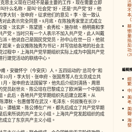
汉
马克思主义现在已经不是最主要的工作，现在需要立即
穆
叫什么名称，是叫“社会党”好，还是“共产党”好，他
不
的李大钊、张申府，征求他们的意见。李、张一致认
本
（2
独秀对此表示完全同意。8月底，在陈独秀家里正式成立
蔡
汉俊、沈玄庐、陈望道、俞秀松、施存统、杨明斋和李
惨
共产党。当时只有一个人表示不加入共产党，此人叫戴
量
右派。他说自己是国民党党员，孙中山在世一日，他就
技
反
了起来。会议推陈独秀为书记，并写信给各地的社会主
功
党过程中，上海共产党早期组织实际上成为中国共产党
(2
进行建党活动的联络中心。
編輯
字仲甫，安徽怀宁（今安庆）人。五四运动的“总司令”和
0年10月，李大钊、张申府、张国焘等人在北京成立共
經
11月，张申府去法国留学，他先后介绍刘清扬、周恩
繁
的党员赵世炎、陈公培在巴黎成立了欧洲第一个中国共
中
组。此后，各地共产党早期组织先后建立起来。从
美
必武、陈潭秋、包惠僧等在武汉，毛泽东、何叔衡在长沙，
考
山、谭植棠、陈公博在广州，都先后成立了共产党早期
美
聲
是后来所说的共产主义小组。上海共产党发起组织的成
也成立了东京共产主义小组。
海
發