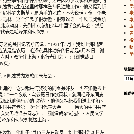
，有些事都陷于停滞状态；这是因为李汉俊和其他的同
專
陈独秀先生在这里时那样全神贯注地工作。他又提到新
專
名尼科罗夫斯基，是助手的地位，不大说话，像一个老
叫马林，这个洋鬼子很骄傲，很难说话，作风与威金斯
專
从北京动身，先到南京参加少年中国学会的年会，然后
專
的代表是毛泽东和何叔衡。
專
視
区的美国记者斯诺说：“1921年5月，我到上海出席
新
应该是指农历。毛泽东具体动身的日期是6月29日。谢
學
六时，叔衡往上海，偕行者润之。”(《谢觉哉日
9页)
明鏡
。陈独秀为筹款而未与会。
海的，谢觉哉是何叔衡的同乡兼好友，也不知他去上
追蹤
说：“一个夜晚，乌云蔽日作欲雨状，忽闻毛泽东同志
我颇感他俩行动的‘突然’，他俩又拒绝我们送上轮船。
中国共产党第一次全国代表大会———伟大的中国共产
一次会见毛泽东同志》，《谢觉哉杂文选》，人民文学
，毛泽东和何叔衡抵达上海。
秋，他们于7月15日左右动身，到上海时为20日左