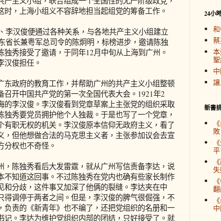
产主义小组，联合组成一个全国性的无产阶级政党，
这时，上海小组义不容辞地担当起组党的筹备工作。
24小
和
、李汉俊便通过各种关系，与各地共产主义小组建立
蔡
广东省长兼粤军总司令的陈炯明，标榜进步，邀请陈独
本
陈独秀接受了邀请，于同年12月中旬从上海到广州。
聖
李汉俊担任。
中
讓
东政府的教育工作，并帮助广州的共产主义小组整顿
召开中国共产党的第一次全国代表大会。1921年2
海的李汉俊。李汉俊看到党章草案上主张党的组织采取
新書
陈独秀要党员拥护他个人独裁。于是也写了一个党章，
《
个有职无权的机关。李汉俊原本信仰无政府主义，看了
敗
义，但他想做合法的马克思主义者，主张参加议会去宣
《
方分权也不奇怪。
平
《
，陈独秀看后大发雷霆，就从广州写信责备李达，说
失
本不知道这回事。不过陈独秀在党内也确有些家长制作
《
见和分歧，这件事又加深了他俩的裂缝。李达夹在中
翻
只得调停于两者之间。但是，李汉俊的脾气很倔强，不
《
，负责的《新青年》也不编了，还把党组织的名册和一
中
书记。李达为维护党组织内部的团结，只好接受了。就