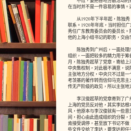
不过，要把各地分散活动的共
在当时并不是一件容易的事情。
从1920年下半年起，陈独秀
联系。1920年年底，当时担任
秀任广东教育委员会的委员长。
他的上海小组书记的职务，交由
陈独秀到广州后，一面处理广
组织，一面把较多的精力用于筹备
月，陈独秀起草了党章，寄给上
中央集权制，对此极不满意，说
主张地方分权，中央只不过是一
考茨基的著作转而信仰马克思主
传无产阶级的政见，所以主张地
李汉俊起草的党章寄到了广州
上海的党员反对他，其实李达根
风，他原本与李汉俊就有一些意
间，担心由此造成组织的分裂，
肯接受调停，甚至放下书记不做
些文件交给了李达，要李达担任