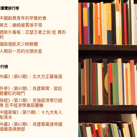
時瀏覽排行榜
中國創業青年的早餐約會
英文：總統被罵很平常
週新片看板：亞瑟王者之劍 尬 異形
約
國政壇航天少帥群體
人眼前一亮的光頭女星
排行榜
內幕》(第63期)：北大方正幕後腐
外參》(第83期)：肖建華案 - 習近
曾慶紅的暗鬥
政經》(第21期)：克強經濟學已經
敗 近平經濟學重蹈覆轍
中國密報》(第55期)：十九大有人
船落水
內幕》(第62期)：肖建華萬億帝國
國權貴俱樂部