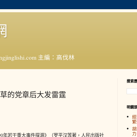
網
jinglishi.com 主編：高伐林
搜索
草的党章后大发雷霆
明鏡
經
繁
胡
力
0年若干重大事件探源》（罗平汉等著，人民出版社