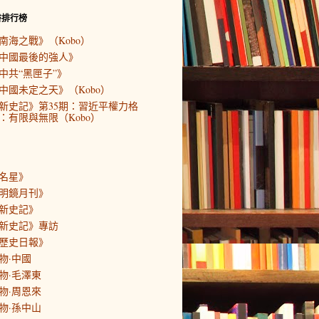
書排行榜
南海之戰》（Kobo）
中國最後的強人》
中共“黑匣子”》
中國未定之天》（Kobo）
新史記》第35期：習近平權力格
：有限與無限（Kobo）
名星》
明鏡月刊》
新史記》
新史記》專訪
歷史日報》
物·中國
物·毛澤東
物·周恩來
物·孫中山