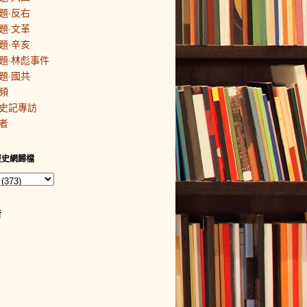
題·反右
題·文革
題·辛亥
題·林彪事件
題·國共
頻
史記專訪
者
歷史網歸檔
者