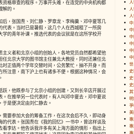
人
表资格审查的程序。万事开头难，在连党的中央机构都
理解的。
人
人
后，张国焘、刘仁静、罗章龙、李梅羹、邓中夏等几
中
的代表。当时已是暑假，这几个人在西城租了一所房
中
大学的青年补课。推选代表的会议就是在这所学校开
中
中
中
主义者和北京小组的创始人，各地党员自然都希望他
中
担任北京大学的图书馆主任兼北大教授，同时还兼任北
世
此时正值两个学年交替时间，公务繁忙，抽不开身。而
史
方所注意，南下沪上也有诸多不便。根据这种情况，会
。
史
史
跃，他既参与了北京小组的创建，又到长辛店开展过
其
表。在推举另一位代表时，有人叫邓中夏去，邓中夏说
明
，于是便决定由刘仁静去。
爭
美
需要参加大会的筹备工作，在这次会后不久，即动身
專
海的代表。张国焘在《我的回忆》一书中，曾这样谈及
專
去看李达。他告诉我许多有关上海方面的情形，指出上
專