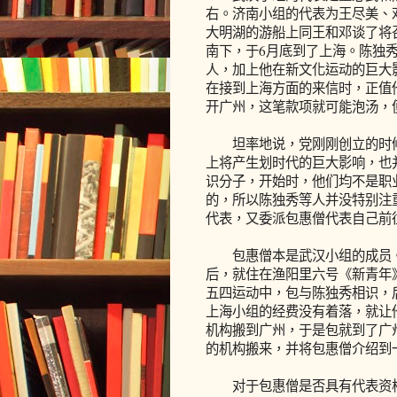
右。济南小组的代表为王尽美、
大明湖的游船上同王和邓谈了将
南下，于6月底到了上海。陈独
人，加上他在新文化运动的巨大
在接到上海方面的来信时，正值
开广州，这笔款项就可能泡汤，
坦率地说，党刚刚创立的时候
上将产生划时代的巨大影响，也
识分子，开始时，他们均不是职
的，所以陈独秀等人并没特别注
代表，又委派包惠僧代表自己前
包惠僧本是武汉小组的成员。1
后，就住在渔阳里六号《新青年
五四运动中，包与陈独秀相识，
上海小组的经费没有着落，就让
机构搬到广州，于是包就到了广
的机构搬来，并将包惠僧介绍到
对于包惠僧是否具有代表资格