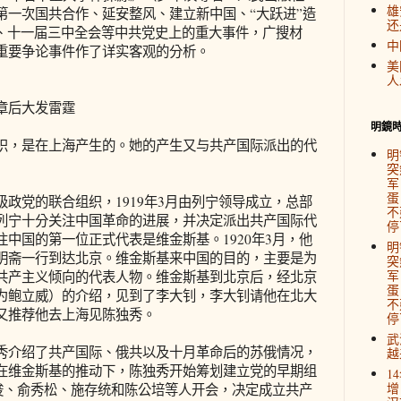
雄
第一次国共合作、延安整风、建立新中国、“大跃进”造
还
酿、十一届三中全会等中共党史上的重大事件，广搜材
中
重要争论事件作了详实客观的分析。
美
人
章后大发雷霆
明鏡
，是在上海产生的。她的产生又与共产国际派出的代
明
突
军
蛋
党的联合组织，1919年3月由列宁领导成立，总部
不
列宁十分关注中国革命的进展，并决定派出共产国际代
停
中国的第一位正式代表是维金斯基。1920年3月，他
明
明斋一行到达北京。维金斯基来中国的目的，主要是为
突
军
共产主义倾向的代表人物。维金斯基到北京后，经北京
蛋
为鲍立威）的介绍，见到了李大钊，李大钊请他在北大
不
又推荐他去上海见陈独秀。
停
武
介绍了共产国际、俄共以及十月革命后的苏俄情况，
越
在维金斯基的推动下，陈独秀开始筹划建立党的早期组
1
增
汉俊、俞秀松、施存统和陈公培等人开会，决定成立共产