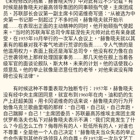
《未经修改的档案：赫鲁晓夫传》中对此有过不少记载。有
时候是赫鲁晓夫对最高领导集团的同事颐指气使，主席团成
员、苏联部长会议第一副主席卡冈诺维奇写道：“从被选为中
央第一书记那一刻起过了不多时间，赫鲁晓夫就开始示
威……在表现出正面的主动精神的同时，他开始颐指气使起
来。”当时的苏联海军总司令库兹涅佐夫元帅对此也有亲身感
受，在1955年10月举行的一次军人会议上，“赫鲁晓夫就以其
素有的粗暴对我不客气地进行荒谬的指责……令人气愤的是
他滥用权力。表面上我还是海军总司令，他没有权力像在自
己世袭领地上那样处理国家事务……那几天他在舰上当着各
级军官的面谈论舰队、斯大林、未来的计划。他的话使我心
烦意乱。他的举止就像是恣意任性的老爷，对他来说没有障
碍也没有法律”。
有时候这种不尊重表现为独断专行：1957年，赫鲁晓夫
没有经中央主席团同意，就宣布到1960年在肉、油和奶的生
产上赶超美国，用卡冈诺维奇的话来说，赫鲁晓夫的行为开
始像乌克兰歌曲里唱的那样：“自己唱，自己玩，自己奔跑，
自己踹脚。自己！”主席团委员、苏联最高苏维埃主席团主席
伏罗希洛夫也私下对赫鲁晓夫表示不满：“我们究竟发生了什
么？今后怎么工作？侮辱所有的人，贬低所有的人，对谁也
不尊重，全是他一个人自己决定！”赫鲁晓夫当众失态的举止
也会伤害到其他在场领导人的自尊。在1957年一次与文艺工