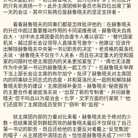
的只有米高扬一个。此外主席团候补委员也有四位出席了第
一天的会议，其中只有两位是赫鲁晓夫的坚定支持者。
看看赫鲁晓夫的同事们都是怎样批评他的：在赫鲁晓夫
的升迁中起过重要推动作用的卡冈诺维奇说，赫鲁晓夫自高
自大，“对中央主席团委员的态度令人难以容忍”，“替代国家
机关、越过部长会议领导人直接发号施令”。他建议“应该作
出解除赫鲁晓夫中央第一书记职务的决定”。老资格的莫洛托
夫说，“赫鲁晓夫不仅在个人关系，而且在决定重大的党和国
家的问题时也使主席团内的关系更加紧张了”，“再也无法跟
作为中央第一书记的赫鲁晓夫一起工作了”。在赫鲁晓夫举荐
下当上部长会议主席的布尔加宁，批评了赫鲁晓夫对主席团
内的同事缺乏同志式的态度，并和莫洛托夫一起附和解除赫
鲁晓夫职务的建议。主席团候补委员、赫鲁晓夫“秘密报告”
的主要合作者谢皮洛夫说，“出现了新的专制者”，并问赫鲁
晓夫“您干吗自以为是冶金、化学、文学方面的行家呢？”他
们还提到了主席团成员受到了“窃听”和“监视”。
就主席团内部的力量对比来看，赫鲁晓夫处于绝对的少
数。但结果是受到群起而攻的赫鲁晓夫最后不仅保住了自己
第一书记的职务，而且还给他的主要反对者戴上“反党集团”
的帽子，从主席团中清除出去。恰恰是赫鲁晓夫成了1957年