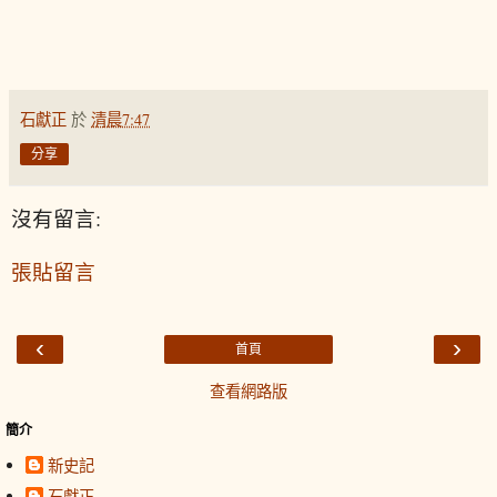
石獻正
於
清晨7:47
分享
沒有留言:
張貼留言
‹
›
首頁
查看網路版
簡介
新史記
石獻正