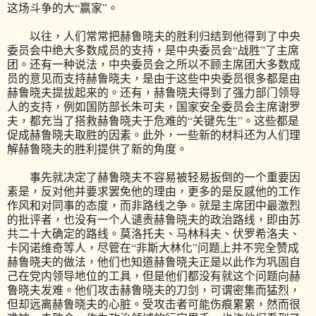
这场斗争的大“赢家”。
以往，人们常常把赫鲁晓夫的胜利归结到他得到了中央
委员会中绝大多数成员的支持，是中央委员会“战胜”了主席
团。还有一种说法，中央委员会之所以不顾主席团大多数成
员的意见而支持赫鲁晓夫，是由于这些中央委员很多都是由
赫鲁晓夫提拔起来的。还有，赫鲁晓夫得到了强力部门领导
人的支持，例如国防部长朱可夫，国家安全委员会主席谢罗
夫，都充当了搭救赫鲁晓夫于危难的“关键先生”。这些都是
促成赫鲁晓夫取胜的因素。此外，一些新的材料还为人们理
解赫鲁晓夫的胜利提供了新的角度。
事先就决定了赫鲁晓夫不容易被轻易扳倒的一个重要因
素是，反对他并要求罢免他的理由，更多的是反感他的工作
作风和对同事的态度，而非路线之争。就是主席团中最激烈
的批评者，也没有一个人谴责赫鲁晓夫的政治路线，即由苏
共二十大确定的路线。莫洛托夫、马林科夫、伏罗希洛夫、
卡冈诺维奇等人，尽管在“非斯大林化”问题上并不完全赞成
赫鲁晓夫的做法，他们也知道赫鲁晓夫正是以此作为巩固自
己在党内领导地位的工具，但是他们都没有就这个问题向赫
鲁晓夫发难。他们攻击赫鲁晓夫的刀剑，可谓密集而猛烈，
但却远离赫鲁晓夫的心脏。受攻击者可能伤痕累累，然而很