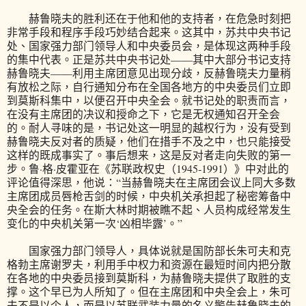
赫鲁晓夫的胜利还在于他和他的支持者，在危急时刻把
非常手段和程序手段巧妙结合起来。这其中，苏共中央书记
处、国家强力部门领导人和中央委员会，是体现这两种手段
的集中代表。正是苏共中央书记处——其中大部分书记支持
赫鲁晓夫——利用主席团意见出现分歧，反赫鲁晓夫力量稍
有放松之际，自行通知分布在全国各地方的中央委员们立即
到莫斯科集中，以便召开中央全会。就书记处的职责而言，
在没有主席团的决议和授命之下，它是无权通知召开全会
的。耐人寻味的是，书记处这一明显的越权行为，没有受到
赫鲁晓夫反对者的质疑，他们在措手不及之中，也只能接受
这样的既成事实了。事后想来，这是反对者走向失败的第一
步。鲁·格·皮霍亚在《苏联政权史（1945-1991）》中对此的
评论值得深思，他说：“当赫鲁晓夫在主席团会议上同大多数
主席团成员唇枪舌剑的时候，中央机关承担起了秘密筹备中
央全会的任务。在斯大林时期被瞧不起、人员构成经常发生
变化的中央机关第一次‘凶相毕露’。”
国家强力部门领导人，具体说就是国防部长朱可夫和克
格勃主席谢罗夫，利用手中权力和资源在最短时间内把分散
在各地的中央委员接到莫斯科，为赫鲁晓夫提供了取胜的支
撑。这个早已为人所知了。但在主席团和中央全会上，朱可
夫不是以个人，而是以苏联武装力量的名义警告赫鲁晓夫的