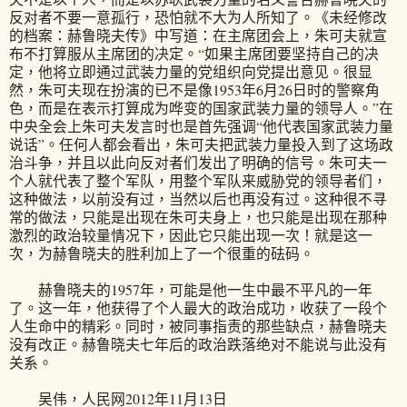
反对者不要一意孤行，恐怕就不大为人所知了。《未经修改
的档案：赫鲁晓夫传》中写道：在主席团会上，朱可夫就宣
布不打算服从主席团的决定。“如果主席团要坚持自己的决
定，他将立即通过武装力量的党组织向党提出意见。很显
然，朱可夫现在扮演的已不是像1953年6月26日时的警察角
色，而是在表示打算成为哗变的国家武装力量的领导人。”在
中央全会上朱可夫发言时也是首先强调“他代表国家武装力量
说话”。任何人都会看出，朱可夫把武装力量投入到了这场政
治斗争，并且以此向反对者们发出了明确的信号。朱可夫一
个人就代表了整个军队，用整个军队来威胁党的领导者们，
这种做法，以前没有过，当然以后也再没有过。这种很不寻
常的做法，只能是出现在朱可夫身上，也只能是出现在那种
激烈的政治较量情况下，因此它只能出现一次！就是这一
次，为赫鲁晓夫的胜利加上了一个很重的砝码。
赫鲁晓夫的1957年，可能是他一生中最不平凡的一年
了。这一年，他获得了个人最大的政治成功，收获了一段个
人生命中的精彩。同时，被同事指责的那些缺点，赫鲁晓夫
没有改正。赫鲁晓夫七年后的政治跌落绝对不能说与此没有
关系。
吴伟，人民网2012年11月13日