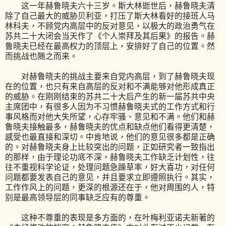
这一年赫鲁晓夫六十三岁。斯大林逝世后，赫鲁晓夫清
除了自己最大的威胁贝利亚，打压了斯大林看好的接班人马
林科夫，不顾党内高层中的反对意见，以极大的政治勇气在
苏共二十大闭会当天作了《个人崇拜及其后果》的报告。赫
鲁晓夫已经在最高权力的顶层上，安排好了自己的位置。然
而挑战也随之而来。
对赫鲁晓夫的挑战主要来自党内高层，到了赫鲁晓夫现
在的位置，也只有来自高层的反对和不满能够对他形成真正
的威胁。在刚刚结束的苏共二十大后产生的新一届苏共中央
主席团中，有很多人因为不习惯赫鲁晓夫式的工作方式和行
事风格而对他大失所望，心存牢骚、意见和不满。他们和赫
鲁晓夫接触最多，赫鲁晓夫的优点和缺点他们看得更清楚，
感受也最直接和深切。中肯地说，他们的意见很多都是正确
的。对赫鲁晓夫身上比较突出的问题，正如研究者一致指出
的那样，由于理论功底不深，赫鲁晓夫工作缺乏计划性，往
往不重视科学论证，处理问题急躁草率，好大喜功，对任何
问题都要发表自己的意见，并且要求立即遵照执行。其实，
工作作风上的问题，更深的根源还在于，他对周围的人，特
别是最高领导层的同事缺乏应有的尊重。
这种不尊重的表现是多方面的，在叶梅利亚诺夫新著的