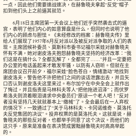
一点，因此他们需要速战速决，在赫鲁晓夫拿起“反党”帽子
扣到他们头上之前逼其就范。
6月18日主席团第一天会议上他们近乎突然袭击式的逼
宫，表明了他们内心的如意算盘是什么，但同时也说明了他
们内心的顾虑与胆怯。《未经修改的档案：赫鲁晓夫传》里
给人们展现了1957年6月反对派以及被反对派争取的人们的表
现。主席团候补委员、莫斯科市委书记福尔采娃对赫鲁晓夫
怀有不满，她对谢皮洛夫抱怨赫鲁晓夫坚持的经济改革：“我
们这是在搞什么？全都瓦解了，全都完了……”并且一定要把
办公室的电话盖起来才敢发牢骚，以防有人窃听。但就在主
席团会议召开前夕，福尔采娃“脸色苍白，情绪激动”地找到
谢皮洛夫，警告他不许把他们之间的谈话泄露出去，并且矢
口否认到谢皮洛夫这里来过。布尔加宁在中央全会上就作出
了悔过，并且指责是马林科夫等人“把他拖进沼泽”；而伏罗
希洛夫则流着眼泪请求中央委员们“原谅一个老人吧！”反对
者没有坚持几天就就基本上“缴械”了。全会最后在一人弃权
的情况下，一致通过了“关于马林科夫、卡冈诺维奇、莫洛托
夫反党集团的决议”。投弃权票的是莫洛托夫。这就是说，赫
鲁晓夫的那些反对者，也都举手同意了这个决议。而他们的
这只手，原来是准备在表决赞成罢黜赫鲁晓夫时高高举起
的。