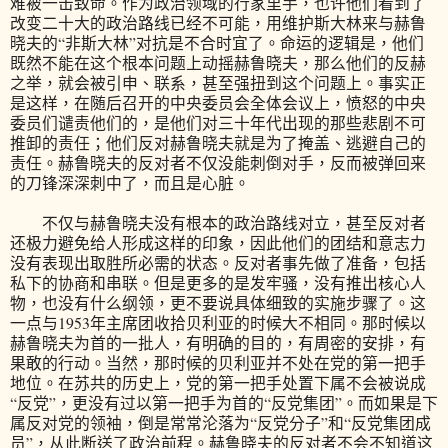
难被一击致命。作为政治领域的行家里手，也许他们看到了
改变二十大的政治路线已经不可能，用维护斯大林来与赫鲁
晓夫的“非斯大林”对抗是不合时宜了。命运的逻辑是，他们
既然不能在这个根本问题上动摇赫鲁晓夫，那么他们的反赫
之举，就会被引申、联系，甚至强扭到这个问题上。事实正
是这样，在随后召开的中央委员会全体会议上，愤怒的中央
委员们谴责他们的，是他们对三十年代出现的那些悲剧不可
推卸的责任；他们反对赫鲁晓夫就是为了掩盖、逃避自己的
责任。赫鲁晓夫的反对者不仅没能刺倒对手，反而被弹回来
的刀锋深深刺中了，而且是心脏。
不仅与赫鲁晓夫没有根本的政治路线对立，甚至反对者
还极力避免给人形成这样的印象，因此他们的团结和意志力
没有表现出取胜所必需的状态。反对者事先做了准备，包括
私下的协商和串联。但是更多的是发牢骚，没有推出核心人
物，也没有什么纲领，更不要说具体细致的实施步骤了。这
一点与1953年主席团收拾贝利亚的时候大不相同。那时候以
赫鲁晓夫为首的一批人，有明确的目的，有周密的安排，有
果敢的行动。当然，那时候的贝利亚并不处在党的第一把手
地位。在苏共的历史上，党的第一把手处置下属不会被说成
“反党”，更没有过以第一把手为首的“反党集团”。而如果是下
属反对党的领袖，倒是常常沦落为“反党分子”和“反党集团成
员”，从此断送了政治前程。赫鲁晓夫的反对者不会不知道这