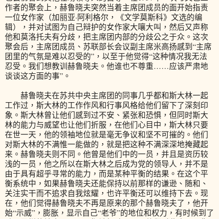
作者的聚会上，赫鲁晓夫突然当着主席团成员的面开始指责
一位女作家（加丽亚·阿利格尔，《文学莫斯科》文选的编
辑），并对试图为自己辩护的女作家大嚷大叫，然后又声称
他和莫洛托夫有分歧，把主席团内部的分歧公之于众。这次
聚会后，主席团成员、苏联部长会议副主席米高扬感到“主席
团里的气氛是难以忍受的”，以至于他觉得“这种情况我无法
忍受。我们想教训赫鲁晓夫。他谁也不尊重……应该严肃地
谈谈这方面的事”。
赫鲁晓夫在苏共中央主席团的同事几乎都和斯大林一起
工作过，斯大林的工作作风和行事风格给他们留下了深刻印
象。斯大林曾让他们感到过不安、紧张和恐惧，但同时斯大
林的能力与威望也让他们折服，在他们心目中，斯大林只要
在世一天，他的领袖地位就是毫无争议和坚不可摧的。他们
对斯大林的不满惟一能做的，就是把这种不满深深地掩藏起
来。赫鲁晓夫则不同。他曾是他们中的一员，并且是资历较
浅的一员，他之所以在斯大林之后成为党的领导人，并不是
由于具有超乎寻常的能力，而是某种平衡的结果。在这个平
衡系统中，如果赫鲁晓夫还能保持以前那样的谦逊、随和、
关注实干而不追求自我炫耀，也许平衡还可以维持下去。现
在，他们觉得赫鲁晓夫不再是原来的那个赫鲁晓夫了，他开
始“示威”，膨胀，显示自己“老爷”的地位和权力，有时候到了