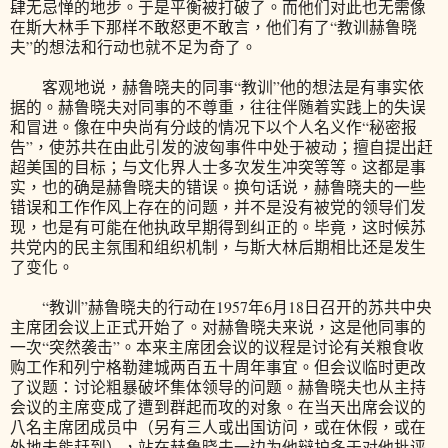
肆无忌惮的地步。于是平衡被打破了。而他们对此也无需像
在斯大林手下那样不敢怒更不敢言，他们有了“教训赫鲁晓
夫”的想法和行动也就不足为奇了。
客观地说，赫鲁晓夫的同事“教训”他的想法是有事实依
据的。赫鲁晓夫对同事的不尊重，往往伴随着实践上的失误
和冒进。像在中央尚有分歧的情况下以个人名义作“秘密报
告”，使苏共在由此引发的波匈事件中处于被动；擅自提出赶
超美国的目标；与文化界人士多次发生冲突等等。这都是事
实，也的确是赫鲁晓夫的错误。换句话说，赫鲁晓夫的一些
错误和工作作风上存在的问题，并不是没有被党的领导们发
现，也是有可能在他执政早期得到纠正的。毕竟，这时候苏
共党内的民主氛围和组织机制，与斯大林后期相比还是发生
了变化。
“教训”赫鲁晓夫的行动在1957年6月18日召开的苏共中央
主席团会议上正式开始了。对赫鲁晓夫来说，这是他同事的
一次“突然袭击”。本来主席团会议的议程是讨论有关粮食收
购工作和列宁格勒建城两百五十周年事宜。但会议临时更改
了议题：讨论粗暴破坏集体领导的问题。赫鲁晓夫也从主持
会议的主席变成了遭到群起而攻的对象。在当天出席会议的
八名主席团成员中（另有三人或出国访问，或在休假，或在
外地未能赶到），站在赫鲁晓夫一边为他辩护多于对他批评