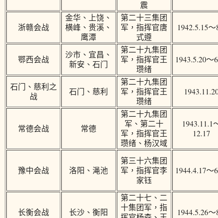
震
金华、上饶、
第二十三集团
浙赣会战
横峰、贵溪、
军，指挥官唐
1942.5.15～
鹰潭
式遵
第二十九集团
沙市、宜昌、
鄂西会战
军，指挥官王
1943.5.20～6
新安、石门
瓒绪
第二十九集团
石门、慈利之
石门、慈利
军，指挥官王
1943.11.2
战
瓒绪
第二十九集团
军、第二十
1943.11.1
常德会战
常德
军，指挥官王
12.17
瓒绪、杨汉域
第三十六集团
豫中会战
洛阳、渑池
军，指挥官李
1944.4.17～6
家钰
第二十七、二
十集团军，指
长衡会战
长沙、衡阳
1944.5.26～
挥官杨森、王