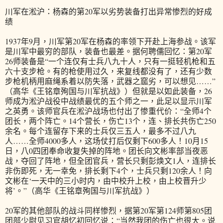
川军在淞沪：杨森的第20军以劣势装备打出异常惨烈的好成
绩
1937年9月，川军第20军在杨森的率领下开赴上海参战。该军
是川军中最穷的部队，装备也最差。据何聘儒回忆：第20军
26师装备是“一个连仅有士兵八九十人，只有一挺轻机枪和五
六十支步枪。有的枪使用过久，来复线都没有了，还有少数
步枪机柄用麻绳系着以防失落，武器之窳劣，可以想见……”
（高华《王铭章殉国与川军抗战》）但就是以如此装备，26
师成为淞沪战役中战绩最优的五个师之一，此足以显示川军
之英勇。该师官兵在淞沪战场也付出了惨重代价：“全师4个
团长，两个阵亡。14个营长，伤亡13个，连、排长共伤亡250
余名。每个连留存下来的士兵仅三五人，最多不过八九
人……全师4000多人，这场仗打后仅剩下600多人！10月15
日，八0四团奉命收复失掉的阵地。团长向文彬率部当夜恶
战，夺回了阵地，但全团官兵，营长只剩彭焕文1人，连排长
非伤即死，无一幸免，排长剩下4个，士兵只剩120余人！向
文彬在‘一天中的三小时内，由中校升上校，由上校晋升少
将’。”（高华《王铭章殉国与川军抗战》）
20军的其他部队的战斗同样惨烈，据第20军第124师第805团
团部少尉见习官胡忆初回忆说：“当然我团的伤亡也很大。说