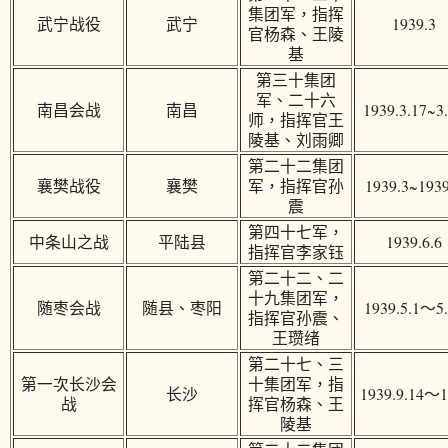
集团军，指挥
武宁战役
武宁
1939.3
官杨森、王陵
基
第三十集团
军、二十六
南昌会战
南昌
1939.3.17~3
师，指挥官王
陵基、刘雨卿
第二十二集团
襄樊战役
襄樊
军，指挥官孙
1939.3~1939
震
第四十七军，
中条山之战
平陆县
1939.6.6
指挥官李家钰
第二十二、二
十九集团军，
随枣会战
随县、枣阳
1939.5.1～5
指挥官孙震、
王瓒绪
第二十七、三
第一次长沙会
十集团军，指
长沙
1939.9.14～1
战
挥官杨森、王
陵基