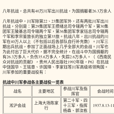
八年抗战，总共有40万川军出川抗战，为国捐躯者26.3万余人
八年抗战中，川军除第22、23集团军外，还有两批川军出川
抗战，分别是：第29集团军王攒绪总司令辖两个军，第30集
团军王陵基总司令辖两个军，第36集团军李家钰总司令辖两
个军和李宗鉴旅长的独立第35旅。抗战八年，出川抗战的川
军在40万人以上（不包括以后各部队自行补充数）。川军三
期出兵抗战，参加了正面战场上几乎全部大的会战。川军也
为此付出了巨大代价，据不完全统计，在战斗中为国捐躯的
有26.3万多人，负伤35.6万多人，失踪2.6万多人。（《西南民
众对抗战的贡献》，贵州人民出版社1992年版，P6）在抗战
中饶国华、王铭章、许国璋、李家钰等川军高级将领殉国。
川军参加的重要战役有：
抗战中川军参战各主要战役一览表
参战川军及指
战名
主要地区
会战时间
挥官
第二十军、四
上海大场陈家
淞沪会战
十三军，指挥
1937.8.13-1
行
杨森、郭汝栋