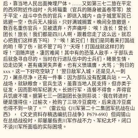
后，靠当地人民出面掩埋尸体。……又如第三七二旅在平定
的西郊附近作战时，先将辎重（官兵的随身被盖卷等等）放
于平定，战斗中负伤的官兵，即送入城内。由于城里军民已
逃避一空，伤兵无人接运，只好满城搁置。晚间全旅撤退，
数百名重伤官兵，见被遗弃，齐声痛呼：‘唉！连长！营长！
团长！旅长！我们都是四川人啊，跟着您走了这么远，就忍
心把我们这样丢下吗）？’‘唉！弟兄们！我们是同着来打国战
的哟！带了伤，就不管了吗？’‘天呀！打国战就这样打的
呀！”泪随声迸，凄厉难闻！其中有的恐落人敌手，于部队去
后就急寻自尽的。当时在行进队伍中的士兵们，睹景生情，
边走边哭，甚有痛哭失声者，也有义愤填膺，大骂；’‘狗日的
xxx，这一下好吃空缺了！’翌日敌军入城，还是见人一刺
刀，屠杀尽净。还有一件事：因为部队没有配属兵站，一入
战场，就缺粮食，官兵生活，虽靠当地人民支持，但亦类于
征发，因而影响军纪甚大。长途行军，连餐不得食，弄得官
兵饥疲不堪。据第七三一团副团长张则荪说：‘我在转进时，
硬是饿得住，过榆次，抢购了三块冷豆腐吃，后来连冷豆腐
也得不到一块了。’”（雷云仙《川军第二十二集团军抗战在山
西》，《文史资料存稿选编抗日战争》P679-690）但阎锡山
在总结战役时，却屡屡指责川军作战不力、军纪太坏，闭口
不谈川军所面临的实际困境。