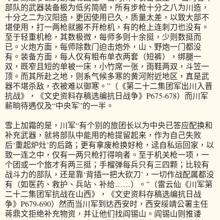
部队的武器装备极为低劣简陋，所有步枪十分之八为川造，
十分之二为汉阳造，更因使用已久，质量太差，以致大部不
堪使用，打一两枪就搬不开枪机，有的枪上连刺刀也没有。
至于轻重机枪，其数极微，每师多则十余挺，少则数挺而
已。火炮方面，每师除数门迫击炮外，山、野炮一门都没
有。装备方面，每人仅有粗布单衣两套（短裤），绑腿一
双，既窄且短的单被一床，小竹席一张，雨鞋两双，斗笠一
顶。而其所赴之地，则系气候多寒的黄河附近地区，真是武
器不堪杀敌，衣被难以御寒。”（《第二十二集团军出川入晋
抗战》，《文史资料存稿选编抗日战争》P675-678）而川军
薪晌待遇仅及“中央军”的一半。
雪上加霜的是，川军“有个别的旅团长以为中央已答应配换和
补充武器，就将部队中能用的枪提留起来，作为自己失败
后‘重起炉灶’的后路；更有拿废枪换好枪，迳自私运回家，以
致一连之中，仅有一两只枪打得响者。至于机关枪一项，一
个团或一个旅才有两三挺；手榴弹每兵只有三四颗；比较有
战斗力的部队，还是靠‘背插一把大砍刀’，一切作战配属都没
有（如医药、救护、兵站、补给……）。”（雷云仙《川军第
二十二集团军抗战在山西》，《文史资料存稿选编抗日战
争》P679-690）然而当川军到达西安时，西安绥靖公署主任
蒋鼎文拒绝补充物资，并让他们找阎锡山。阎锡山则推诿