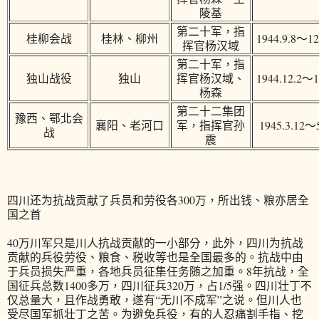
陵基
第二十军，指
桂柳会战
桂林、柳州
1944.9.8～12
挥官杨汉域
第二十军，指
独山战役
独山
挥官杨汉域、
1944.12.2～1
杨森
第二十二集团
豫西、鄂北会
襄阳、老河口
军，指挥官孙
1945.3.12～
战
震
四川还为抗战贡献了兵员和劳役各300万，所出钱、粮亦居全
国之首
40万川军只是川人抗战贡献的一小部分，此外，四川为抗战
贡献的兵役劳役、粮食、税收等也是全国最多的。抗战中由
于兵员损失严重，各地兵员征集任务随之加重。8年抗战，全
国征兵总数1400多万，四川征兵320万，占1/5强。四川壮丁不
仅总量大，且作战勇敢，遂有“无川不成军”之说。但川人也
受尽国军抓壮丁之苦。为避免兵役，有的人忍痛割手指、挖