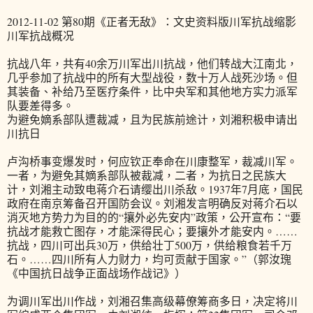
2012-11-02 第80期《正者无敌》：文史资料版川军抗战缩影
川军抗战概况
抗战八年，共有40余万川军出川抗战，他们转战大江南北，
几乎参加了抗战中的所有大型战役，数十万人战死沙场。但
其装备、补给乃至医疗条件，比中央军和其他地方实力派军
队要差得多。
为避免嫡系部队遭裁减，且为民族前途计，刘湘积极申请出
川抗日
卢沟桥事变爆发时，何应钦正奉命在川康整军，裁减川军。
一者，为避免其嫡系部队被裁减，二者，为抗日之民族大
计，刘湘主动致电蒋介石请缨出川杀敌。1937年7月底，国民
政府在南京筹备召开国防会议。刘湘发言明确反对蒋介石以
消灭地方势力为目的的“攘外必先安内”政策，公开宣布：“要
抗战才能救亡图存，才能深得民心；要攘外才能安内。……
抗战，四川可出兵30万，供给壮丁500万，供给粮食若千万
石。……四川所有人力财力，均可贡献于国家。”（郭汝瑰
《中国抗日战争正面战场作战记》）
为调川军出川作战，刘湘召集高级幕僚筹商多日，决定将川