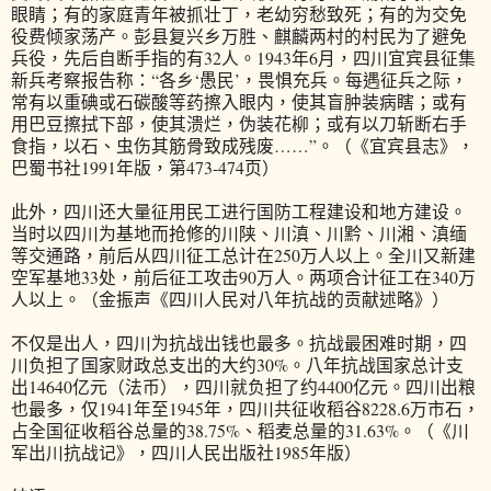
眼睛；有的家庭青年被抓壮丁，老幼穷愁致死；有的为交免
役费倾家荡产。彭县复兴乡万胜、麒麟两村的村民为了避免
兵役，先后自断手指的有32人。1943年6月，四川宜宾县征集
新兵考察报告称：“各乡‘愚民’，畏惧充兵。每遇征兵之际，
常有以重碘或石碳酸等药擦入眼内，使其盲肿装病瞎；或有
用巴豆擦拭下部，使其溃烂，伪装花柳；或有以刀斩断右手
食指，以石、虫伤其筋骨致成残废……”。（《宜宾县志》，
巴蜀书社1991年版，第473-474页）
此外，四川还大量征用民工进行国防工程建设和地方建设。
当时以四川为基地而抢修的川陕、川滇、川黔、川湘、滇缅
等交通路，前后从四川征工总计在250万人以上。全川又新建
空军基地33处，前后征工攻击90万人。两项合计征工在340万
人以上。（金振声《四川人民对八年抗战的贡献述略》）
不仅是出人，四川为抗战出钱也最多。抗战最困难时期，四
川负担了国家财政总支出的大约30%。八年抗战国家总计支
出14640亿元（法币），四川就负担了约4400亿元。四川出粮
也最多，仅1941年至1945年，四川共征收稻谷8228.6万市石，
占全国征收稻谷总量的38.75%、稻麦总量的31.63%。（《川
军出川抗战记》，四川人民出版社1985年版）