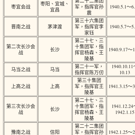
第二十二集团
枣阳、宜城、
枣宜会战
军，指挥官孙
1940.5.1～6
宜昌
震
第三十六集团
晋南之战
茅津渡
军，指挥官李
1940.5.7～5
家钰
第二十七、三
第二次长沙会
十集团军，指
长沙
1940.9.17～1
战
挥官杨森、王
陵基
第二十一军，
1940.10.1
马当之战
马当
指挥官陈万仞
10.13
第三十集团
上高之战
上高
军，指挥官王
1941.3.15～3
陵基
第二十七、三
第三次长沙会
十集团军，指
1941.12.2
长沙
战
挥官杨森、王
1942.1.15
陵基
第二十二集团
豫南之战
信阳
军，指挥官孙
1942.1.25～2