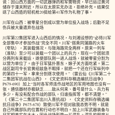
说：因山西方面的一切武器弹药和军需物资，早已运过黄河
储存于潼关附近，所以在太原实无办法，拒绝补充。结果仅
送了山西造的轻机枪20挺给第41军作为礼物了事。
川军在山西：被零星分割成以营为单位投入战场；后勤不足
伤兵被大量遗弃在战场
川军第22集团军进入山西后的情况，与刘湘设想的“必待川军
全部集中才参加作战”完全不同。川军“搭乘同蒲路的火车
（窄轨），其装载情况，与陇海路完全两样。原来一列车
（准轨）至少可以装载一个团以上的兵力，现在一个团就须
分两列车来载运，遂使部队刚一进人战场，就被零星分割为
以营为单位了。由于日军猛扑晋东，娘子关方面吃紧。第二
战区副司令长官黄绍兹急不暇择，就把一个还在行军纵列中
的第四十一军，拿来分割逐次使用。”（雷云仙《川军第二十
二集团军抗战在山西》，《文史资料存稿选编抗日战争》
P679-690）加上“当时各军师连作战地区的军用地图也没有一
张，通信器材亦极缺乏……敌从何来、番号是什么、兵力有
多少，有没有配合作战的部队，归谁指挥等，都不清楚。”
（《第二十二集团军出川入晋抗战》，《文史资料存稿选编
抗日战争》P675-678）致使川军不但对敌我态势不明，就是
自己所属部队的位置和行动也不明白。加上川军武器装备与
日军相差实在太大，因此战场形势一片混乱。混乱的程度从