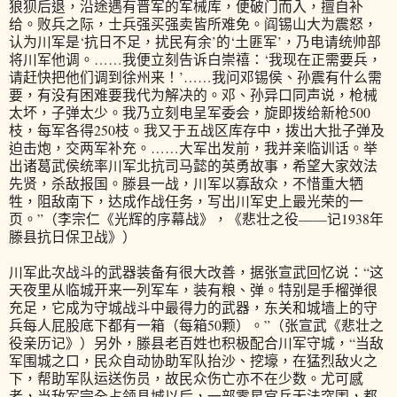
狼狈后退，沿途遇有晋军的军械库，便破门而入，擅自补
给。败兵之际，士兵强买强卖皆所难免。阎锡山大为震怒，
认为川军是‘抗日不足，扰民有余’的‘土匪军’，乃电请统帅部
将川军他调。……我便立刻告诉白崇禧：‘我现在正需要兵，
请赶快把他们调到徐州来！’……我问邓锡侯、孙震有什么需
要，有没有困难要我代为解决的。邓、孙异口同声说，枪械
太坏，子弹太少。我乃立刻电呈军委会，旋即拨给新枪500
枝，每军各得250枝。我又于五战区库存中，拨出大批子弹及
迫击炮，交两军补充。……大军出发前，我并亲临训话。举
出诸葛武侯统率川军北抗司马懿的英勇故事，希望大家效法
先贤，杀敌报国。滕县一战，川军以寡敌众，不惜重大牺
牲，阻敌南下，达成作战任务，写出川军史上最光荣的一
页。”（李宗仁《光辉的序幕战》，《悲壮之役——记1938年
滕县抗日保卫战》）
川军此次战斗的武器装备有很大改善，据张宣武回忆说：“这
天夜里从临城开来一列军车，装有粮、弹。特别是手榴弹很
充足，它成为守城战斗中最得力的武器，东关和城墙上的守
兵每人屁股底下都有一箱（每箱50颗）。”（张宣武《悲壮之
役亲历记》）另外，滕县老百姓也积极配合川军守城，“当敌
军围城之口，民众自动协助军队抬沙、挖壕，在猛烈敌火之
下，帮助军队运送伤员，故民众伤亡亦不在少数。尤可感
者，当敌军完全占领县城以后，一部零星官兵无法突围，都