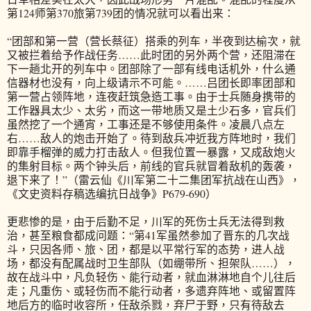
第124师第370旅第739团的情况就可以看出来：
“团部和第一营（营长蔡征）搭乘的列车，半夜到达榆次，就
又被拦着给予作战任务……此时团的另外两个营，还阻滞在
下一趟北开的列车中。团部除了一部有线电话机外，什么通
信器材也没有，向上级请示不可能。……吕团长即率团部和
第一营占领阵地，连夜赶筑急造工事。由于士兵随身携带的
工作器具太少、太劣，而这一带地质又是土少石多，官兵们
虽然挖了一个通宵，工事还是不够使用条件。凌晨八点左
右……敌人的炮击开始了。待到敌兵冲近我方阵地时，我们
即靠手榴弹的威力打击敌人。但我位置一暴露，又成敌炮火
的集射目标。两个钟头后，前线的官兵就冒着敌机的轰袭，
退下来了！”（雷云仙《川军第二十二集团军抗战在山西》，
《文史资料存稿选编抗日战争》P679-690）
更悲惨的是，由于后勤不足，川军的死伤士兵无法得到救
治，甚至粮食都成问题：“第41军虽然参加了晋东的几次战
斗，只因各师、旅、团，都是以平常行军的态势，进人战
场，都没有配属战时卫生部队（如绷带所、担架队……），
故在战斗中，凡负轻伤、能行动者，就血淋淋地自个儿往后
走；凡重伤、或轻伤而不能行动者，多遗弃阵地、或留置阵
地后方的临时收容所，任敌杀戮，弃尸于野，只有待敌去