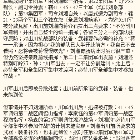
军编成两个集团军，由刘湘统一指挥：第22集团军，司令邓
锡侯、副司令孙震，辖41、45、47三个军（均非刘系部
队）；第23集团军，司令刘湘自兼，以唐式遵为副司令，辖
21、23两个军和三个独立旅〔全属刘湘嫡系）。为避免川军
被分散瓦解，出川前刘湘向蒋介石提出三点要求：“不分割川
军建制，并由自己整个的统一指挥；各留三分之一的部队驻
守原防；对出川抗战部队的装备、武器要作必需的补充。”蒋
一一承诺。因为担心“我的部队已大半开赴前方，我自己不去
看照，恐将会被蒋慢慢吃光”，刘湘胃肠病此时虽已很严重，
但仍然坚持亲赴前线指挥。第二十二集团军出发前，刘湘还
特别叮咛邓、孙：“川军出去，一定不让分割建制。北上后，
必待全军和全集团军集中才渡河；必待川军全部集中才参加
作战。”
川军出川后即被分散处置；出川前所承诺的武器、装备，也
未能到位
但事情并不如刘湘所愿，川军出川后，迅速被打散：41、45
军调归第二战区阎锡山指挥，李家钰的第47军调归第一战区
程潜指挥，杨森的第20军则调往淞沪战场。刘湘的“必待川军
全部集中才参加作战”的计划未能实现。刘湘出川前所要求的
武器、装备补充，也未能到位。据时任第22集团军第41军司
令部高级参谋的胡临聪回忆，当时川军装备极差：“当时各军