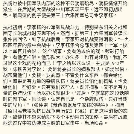
热情也被中国军队内部的这种不公消磨殆尽，消极情绪开始
滋生，在后期的大型战役中川军表现平平，远不如初期出
色。最典型的例子便是第三十六集团军总司令李家钰。
抗战初期，李家钰的47军颇具战斗力，特别是东阳关之战和
固守长治城战时表现不俗。然而，据第三十六集团军参谋长
张仲雷回忆，到了抗战后期，李家钰对抗战变得消极：“一九
四四年春的豫中会战中，李家钰集合总部及第四十七军上校
以上军官开会说：‘这个战事，要看汤恩伯的戏。锣鼓打响
后，看他怎样唱。他部队大，办法多，也容易建功。我们不
过是这个戏的配角而已！’李之所以这么说，主要是1942年
秋，陈铁曾对李说：‘要是蒋委员长的嫡系部队，如汤恩伯、
胡宗南他们，要钱、要武器，不管要什么东西，都会给他
们。如果是有力量的杂牌队伍，蒋委员长怕他们捣乱，也要
给他们一些好处。只有我们这些人，既非摘系，又不是有力
量的杂牌队伍，所以办法就很少。’过后，李就拿陈这段话随
时向部下军、师长谈，认定自己是一个杂牌队伍，只好当戏
中的配角。”（张仲雷《豫西撤退及李家钰的牺牲》，摘自
《原国民党将领抗日战争亲历记》P382）正是这种消极的态
度，致使其不愿采纳部下多个主动阻击的策略，最后在战败
西逃过程中被伪装成百姓的日军击中，当场殒命。