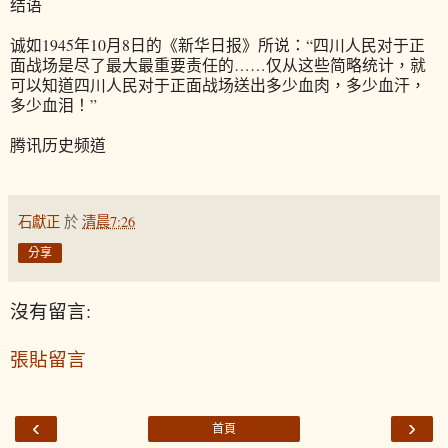
结语
诚如1945年10月8日的《新华日报》所说：“四川人民对于正
面战场是尽了最大最重要责任的……仅从这些简略统计，就
可以知道四川人民对于正面战场送出多少血肉，多少血汗，
多少血泪！”
腾讯历史频道
石獻正
於
清晨7:26
分享
沒有留言:
張貼留言
‹
›
首頁