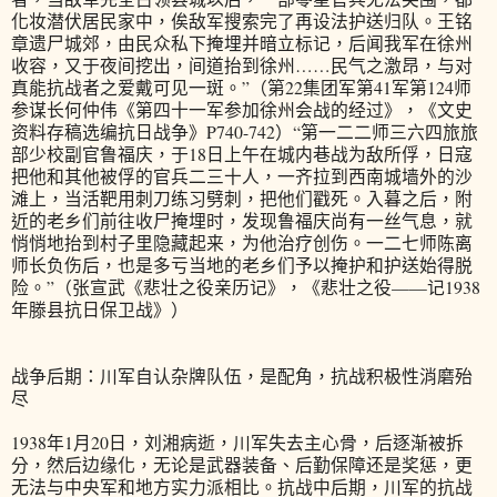
化妆潜伏居民家中，俟敌军搜索完了再设法护送归队。王铭
章遗尸城郊，由民众私下掩埋并暗立标记，后闻我军在徐州
收容，又于夜间挖出，间道抬到徐州……民气之激昂，与对
真能抗战者之爱戴可见一斑。”（第22集团军第41军第124师
参谋长何仲伟《第四十一军参加徐州会战的经过》，《文史
资料存稿选编抗日战争》P740-742）“第一二二师三六四旅旅
部少校副官鲁福庆，于18日上午在城内巷战为敌所俘，日寇
把他和其他被俘的官兵二三十人，一齐拉到西南城墙外的沙
滩上，当活靶用刺刀练习劈刺，把他们戳死。入暮之后，附
近的老乡们前往收尸掩埋时，发现鲁福庆尚有一丝气息，就
悄悄地抬到村子里隐藏起来，为他治疗创伤。一二七师陈离
师长负伤后，也是多亏当地的老乡们予以掩护和护送始得脱
险。”（张宣武《悲壮之役亲历记》，《悲壮之役——记1938
年滕县抗日保卫战》）
战争后期：川军自认杂牌队伍，是配角，抗战积极性消磨殆
尽
1938年1月20日，刘湘病逝，川军失去主心骨，后逐渐被拆
分，然后边缘化，无论是武器装备、后勤保障还是奖惩，更
无法与中央军和地方实力派相比。抗战中后期，川军的抗战