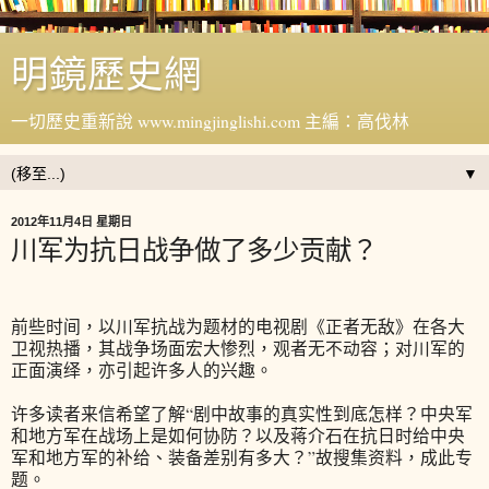
明鏡歷史網
一切歷史重新說 www.mingjinglishi.com 主編：高伐林
▼
2012年11月4日 星期日
川军为抗日战争做了多少贡献？
前些时间，以川军抗战为题材的电视剧《正者无敌》在各大
卫视热播，其战争场面宏大惨烈，观者无不动容；对川军的
正面演绎，亦引起许多人的兴趣。
许多读者来信希望了解“剧中故事的真实性到底怎样？中央军
和地方军在战场上是如何协防？以及蒋介石在抗日时给中央
军和地方军的补给、装备差别有多大？”故搜集资料，成此专
题。