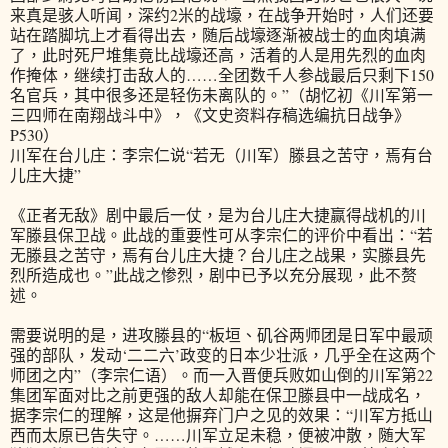
来真是骇人听闻，深约2米的战壕，在战争开始时，人们还要
站在踏脚坑上才看得出去，随后战壕逐渐被战士的血肉填满
了，此时死尸堆集竟比战壕还高，活着的人是用先烈的血肉
作掩体，继续打击敌人的……全团数千人参战最后只剩下150
名官兵，其中很多还是轻伤未离队的。”（胡忆初《川军第一
三四师在南翔战斗中》，《文史资料存稿选编抗日战争》
P530）
川军在台儿庄：李宗仁说“若无（川军）滕县之苦守，焉有台
儿庄大捷”
《正者无敌》剧中最后一仗，是为台儿庄大捷赢得战机的川
军滕县保卫战。此战的重要性可从李宗仁的评价中看出：“若
无滕县之苦守，焉有台儿庄大捷？台儿庄之战果，实滕县先
烈所造成也。”此战之惨烈，剧中已予以充分展现，此不赘
述。
需要说明的是，进攻滕县的“板垣、矶谷两师团是日军中最顽
强的部队，发动‘二二六’政变的日本少壮派，几乎全在这两个
师团之内”（李宗仁语）。而一入晋便兵败如山倒的川军第22
集团军面对比之前更强的敌人却能在保卫滕县中一战成名，
据李宗仁的理解，这是他摒弃门户之见的效果：“川军方抵山
西而太原已告失守。……川军立足未稳，便被冲散，随大军