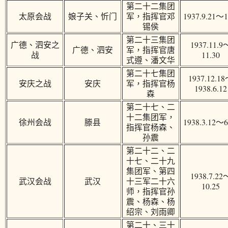
第二十二集团
太原会战
娘子关、忻门
军，指挥官邓
1937.9.21～1
锡侯
第二十三集团
广德、泗安之
1937.11.9
广德、泗安
军，指挥官唐
战
11.30
式遵、潘文华
第二十七集团
1937.12.1
安庆之战
安庆
军，指挥官杨
1938.6.12
森
第二十七、二
十二集团军，
徐州会战
滕县
1938.3.12～6
指挥官杨森、
孙震
第二十二、二
十七、二十九
集团军、第四
1938.7.22
武汉会战
武汉
十三军二十六
10.25
师，指挥官孙
震、杨森、杨
绍宗、刘雨卿
第二十、三十