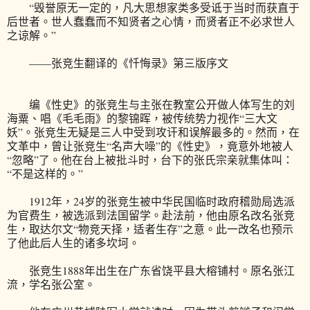
“毁誉原无一定的，凡大思想家类多受诋于当时而获直于
后世者。世人蠢蠢而不知贤者之心情，而贤者正不必求世人
之谅解。”
——张竞生翻译的《忏悔录》第三版序文
编《性史》的张竞生与主张在教室公开做人体写生的刘
海粟、唱《毛毛雨》的黎锦晖，被传统势力视作“三大文
妖”。张竞生无疑是三人中受到攻讦和误解最多的。然而，在
文革中，曾让张竞生“名声大噪”的《性史》，竟意外地被人
“忽略”了。他在台上被批斗时，台下的张氏宗亲就集体叫：
“不是这样的。”
1912年，24岁的张竞生被中华民国临时政府稽勋局选派
为官费生，被选派到法国留学。赴法前，他由原名改名张竞
生，取达尔文“物竞天择，适者生存”之意。此一改名也预示
了他此后人生的诸多坎坷。
张竞生1888年出生在广东省饶平县大榕铺村。原名张江
流，学名张公室。