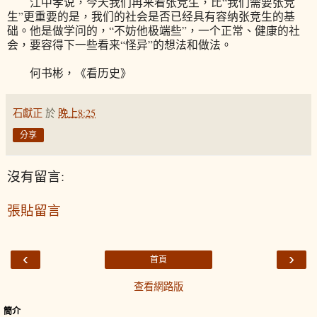
江中孝说，今天我们再来看张竞生，比“我们需要张竞
生”更重要的是，我们的社会是否已经具有容纳张竞生的基
础。他是做学问的，“不妨他极端些”，一个正常、健康的社
会，要容得下一些看来“怪异”的想法和做法。
何书彬，《看历史》
石獻正
於
晚上8:25
分享
沒有留言:
張貼留言
‹
›
首頁
查看網路版
簡介