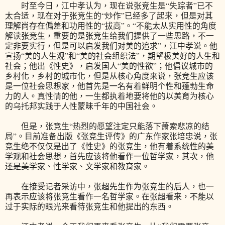
时至今日，江中孝认为，现在说张竞生是“失踪者”已不
太合适，现在对于张竞生的“炒作”已经多了起来，但是对其
理解尚存在偏差和功用性的“拔高”。“不能太从实用性的角度
解读张竞生，重要的是张竞生给我们提供了一些思路，不一
定非要实行，但是可以启发我们对美的追求”，江中孝说。他
宣扬“美的人生观”和“美的社会组织法”，期望极美好的人生和
社会；他出《性史》，启发国人“美的性欲”；他倡议城市的
乡村化，乡村的城市化，但是从核心角度来说，张竞生应该
是一位社会思想家，他首先是一名有着鲜明个性和蓬勃生命
力的人。真性情的他，一生都执着地要将他的以美育为核心
的乌托邦实践于人性蒙昧千年的中国社会。
但是，张竞生“热烈的愿望注定只能落下萧索悲凉的结
局”。目前准备出版《张竞生评传》的广东作家张培忠说，张
竞生绝不仅仅是出了《性史》的张竞生，他有着系统性的美
学观和社会思想，首先应该将他看作一位哲学家，其次，他
还是美学家、性学家、文学家和教育家。
在接受记者采访中，张超先生作为张竞生的后人，也一
再表示应该将张竞生看作一名哲学家。在张超看来，不能以
过于实际的眼光来看待张竞生和他提出的东西。