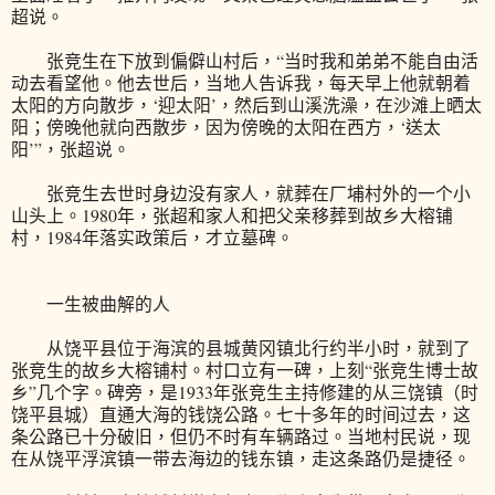
超说。
张竞生在下放到偏僻山村后，“当时我和弟弟不能自由活
动去看望他。他去世后，当地人告诉我，每天早上他就朝着
太阳的方向散步，‘迎太阳’，然后到山溪洗澡，在沙滩上晒太
阳；傍晚他就向西散步，因为傍晚的太阳在西方，‘送太
阳’”，张超说。
张竞生去世时身边没有家人，就葬在厂埔村外的一个小
山头上。1980年，张超和家人和把父亲移葬到故乡大榕铺
村，1984年落实政策后，才立墓碑。
一生被曲解的人
从饶平县位于海滨的县城黄冈镇北行约半小时，就到了
张竞生的故乡大榕铺村。村口立有一碑，上刻“张竞生博士故
乡”几个字。碑旁，是1933年张竞生主持修建的从三饶镇（时
饶平县城）直通大海的钱饶公路。七十多年的时间过去，这
条公路已十分破旧，但仍不时有车辆路过。当地村民说，现
在从饶平浮滨镇一带去海边的钱东镇，走这条路仍是捷径。