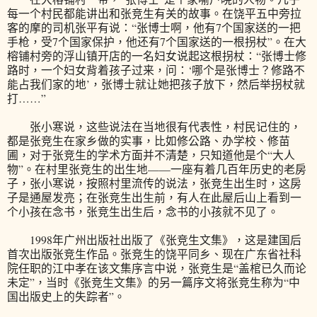
每一个村民都能讲出和张竞生有关的故事。在饶平五中旁拉
客的摩的司机张平有说：“张博士啊，他有7个国家送的一把
手枪，受7个国家保护，他还有7个国家送的一根拐杖”。在大
榕铺村旁的浮山镇开店的一名妇女说起这根拐杖：“张博士修
路时，一个妇女背着孩子过来，问：‘哪个是张博士？修路不
能占我们家的地’，张博士就让她把孩子放下，然后举拐杖就
打……”
张小寒说，这些说法在当地很有代表性，村民记住的，
都是张竞生在家乡做的实事，比如修公路、办学校、修苗
圃，对于张竞生的学术方面并不清楚，只知道他是个“大人
物”。在村里张竞生的出生地——一座有着几百年历史的老房
子，张小寒说，按照村里流传的说法，张竞生出生时，这房
子是通屋发亮；在张竞生出生前，有人在此屋后山上看到一
个小孩在念书，张竞生出生后，念书的小孩就不见了。
1998年广州出版社出版了《张竞生文集》，这是建国后
首次出版张竞生作品。张竞生的饶平同乡、现在广东省社科
院任职的江中孝在该文集序言中说，张竞生是“盖棺已久而论
未定”，当时《张竞生文集》的另一篇序文将张竞生称为“中
国出版史上的失踪者”。