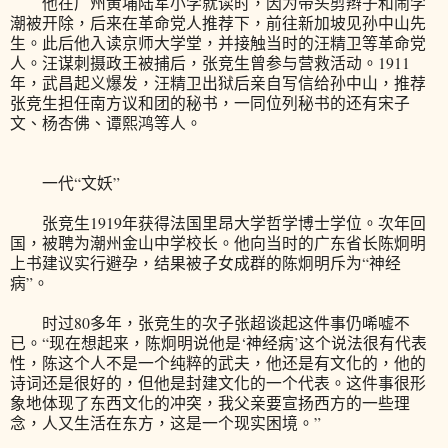
他在广州黄埔陆军小学就读时，因为带头剪辫子和闹学
潮被开除，后来在革命党人推荐下，前往新加坡见孙中山先
生。此后他入读京师大学堂，并接触当时的汪精卫等革命党
人。汪谋刺摄政王被捕后，张竞生曾参与营救活动。1911
年，武昌起义爆发，汪精卫出狱后亲自写信给孙中山，推荐
张竞生担任南方议和团的秘书，一同位列秘书的还有宋子
文、杨杏佛、谭熙鸿等人。
一代“文妖”
张竞生1919年获得法国里昂大学哲学博士学位。次年回
国，被聘为潮州金山中学校长。他向当时的广东省长陈炯明
上书建议实行避孕，结果被子女成群的陈炯明斥为“神经
病”。
时过80多年，张竞生的次子张超谈起这件事仍唏嘘不
已。“现在想起来，陈炯明说他是‘神经病’这个说法很有代表
性，陈这个人不是一个纯粹的武夫，他还是有文化的，他的
诗词还是很好的，但他是封建文化的一个代表。这件事很形
象地体现了东西文化的冲突，我父亲要宣扬西方的一些理
念，人又生活在东方，这是一个现实困境。”