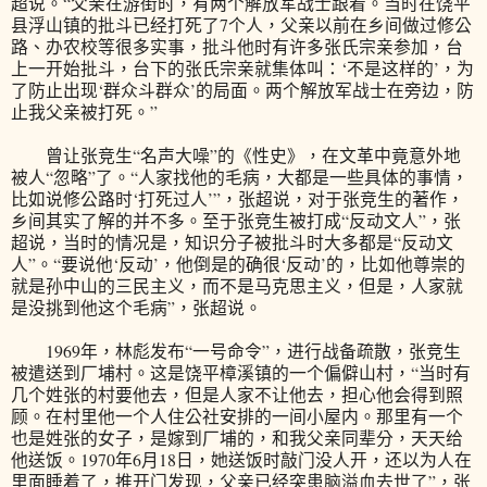
超说。“父亲在游街时，有两个解放军战士跟着。当时在饶平
县浮山镇的批斗已经打死了7个人，父亲以前在乡间做过修公
路、办农校等很多实事，批斗他时有许多张氏宗亲参加，台
上一开始批斗，台下的张氏宗亲就集体叫：‘不是这样的’，为
了防止出现‘群众斗群众’的局面。两个解放军战士在旁边，防
止我父亲被打死。”
曾让张竞生“名声大噪”的《性史》，在文革中竟意外地
被人“忽略”了。“人家找他的毛病，大都是一些具体的事情，
比如说修公路时‘打死过人’”，张超说，对于张竞生的著作，
乡间其实了解的并不多。至于张竞生被打成“反动文人”，张
超说，当时的情况是，知识分子被批斗时大多都是“反动文
人”。“要说他‘反动’，他倒是的确很‘反动’的，比如他尊崇的
就是孙中山的三民主义，而不是马克思主义，但是，人家就
是没挑到他这个毛病”，张超说。
1969年，林彪发布“一号命令”，进行战备疏散，张竞生
被遣送到厂埔村。这是饶平樟溪镇的一个偏僻山村，“当时有
几个姓张的村要他去，但是人家不让他去，担心他会得到照
顾。在村里他一个人住公社安排的一间小屋内。那里有一个
也是姓张的女子，是嫁到厂埔的，和我父亲同辈分，天天给
他送饭。1970年6月18日，她送饭时敲门没人开，还以为人在
里面睡着了，推开门发现，父亲已经突患脑溢血去世了”，张