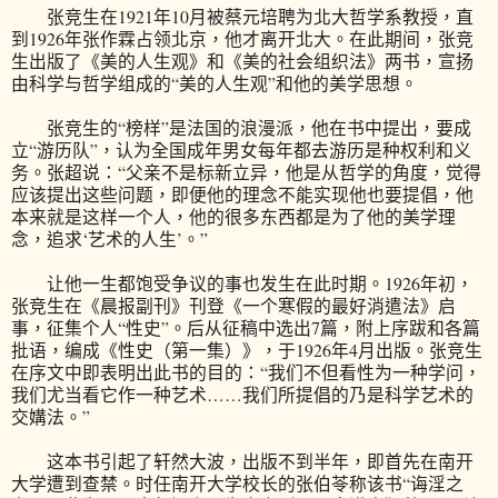
张竞生在1921年10月被蔡元培聘为北大哲学系教授，直
到1926年张作霖占领北京，他才离开北大。在此期间，张竞
生出版了《美的人生观》和《美的社会组织法》两书，宣扬
由科学与哲学组成的“美的人生观”和他的美学思想。
张竞生的“榜样”是法国的浪漫派，他在书中提出，要成
立“游历队”，认为全国成年男女每年都去游历是种权利和义
务。张超说：“父亲不是标新立异，他是从哲学的角度，觉得
应该提出这些问题，即便他的理念不能实现他也要提倡，他
本来就是这样一个人，他的很多东西都是为了他的美学理
念，追求‘艺术的人生’。”
让他一生都饱受争议的事也发生在此时期。1926年初，
张竞生在《晨报副刊》刊登《一个寒假的最好消遣法》启
事，征集个人“性史”。后从征稿中选出7篇，附上序跋和各篇
批语，编成《性史（第一集）》，于1926年4月出版。张竞生
在序文中即表明出此书的目的：“我们不但看性为一种学问，
我们尤当看它作一种艺术……我们所提倡的乃是科学艺术的
交媾法。”
这本书引起了轩然大波，出版不到半年，即首先在南开
大学遭到查禁。时任南开大学校长的张伯苓称该书“诲淫之