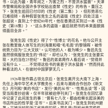
书，以此为最，青年阅之，为害之烈，不啻洪水猛兽”。天津
市警察局和全国许多学校贴出查禁《性史》的布告。重压之
下，张竞生追回已付印的《性史（第二集）》，但形势恶化
已难扭转，各种假冒张竞生之名的盗版《性史》四处泛滥。
张超说，直到上个世纪80年代，他在香港还买到过一本《性
史（第18集）》，“这么多的盗版，最后就把书的本来面貌搞
得面目全非。”
张竞生因《性史》得了个“性博士”的花名。他与公开主
张在教室做人体写生的刘海粟和唱“毛毛雨”的黎锦晖，被传
统势力目为“三大文妖”。认可他的人，极为稀少。鲁迅先生
虽然很佩服张竞生的“伟论”，却也认为：“张竞生的主张要实
现，大约当在25世纪”。鲁迅的弟弟周作人看后说，“觉得并
没有什么，……不觉得这些书的害甚于洪水猛兽。”然而持此
种看法的人，在彼时中国寥寥无几。
1926年张作霖占领北京后，张竞生离开北大南下上海，
先任上海中华艺术大学教务长，后来与潮商合作创办《新文
化》月刊和“美的书店”，发行“美的从书”、“性育丛谈”等，因
受当局查抄迫害，仅半年就被迫停刊关门。张竞生在回忆录
中记录了此间发生的事：“曾有七八次，都由检察长起诉美的
书店所出的性学是‘淫书’”。后来书店关门，张竞生到杭州避
暑，又被当时的浙江省政府扣留，罪名是“到杭州来宣传性