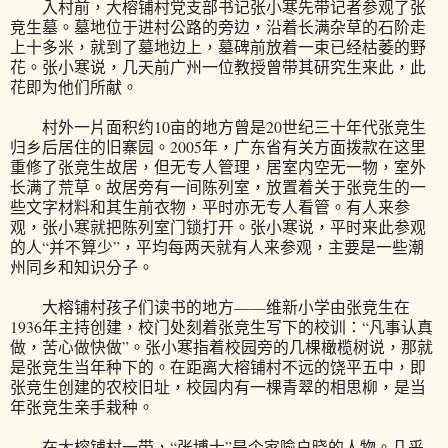
入村前，大榕铺村党支部书记张小寒先带记者参观了张
竞生墓。墓地位于进村公路的旁边，沿着长满杂草的石阶走
上十多米，就到了墓地边上，墓碑前放着一束已经枯萎的野
花。张小寒说，几天前广州一位教授曾带其研究生来此，此
花即为他们所献。
村外一片面积约10亩的地方曾是20世纪三十年代张竞生
归乡后居住的旧寨园。2005年，广东省有关方面拨款在这里
重修了张竞生故居，但无专人管理，居室内空无一物，室外
长满了荒草。故居旁有一间陈列室，放置着关于张竞生的一
些文字材料和其生前衣物，平时亦无专人看管。有人来参
观，张小寒就把陈列室门锁打开。张小寒说，平时来此参观
的人“并不算少”，平均每两天就有人来参观，主要是一些潮
州同乡和知识分子。
大榕铺村孩子们读书的地方——维新小学由张竞生在
1936年主持创建，校门处刻着张竞生写下的校训：“凡事认真
做，苦心做快做”。张小寒指着校园旁的几棵橄榄树说，那就
是张竞生当年种下的。在距离大榕铺村不远的饶平五中，即
张竞生创建的农校旧址，校园内有一棵青翠的相思柳，是当
年张竞生亲手栽种。
在大榕铺村一带，“张博士”是个家喻户晓的人物。几乎