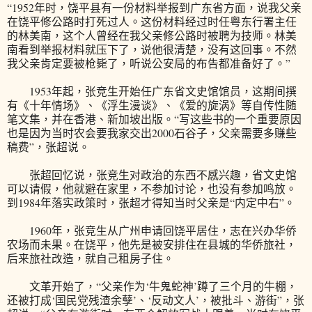
“1952年时，饶平县有一份材料举报到广东省方面，说我父亲
在饶平修公路时打死过人。这份材料经过时任粤东行署主任
的林美南，这个人曾经在我父亲修公路时被聘为技师。林美
南看到举报材料就压下了，说他很清楚，没有这回事。不然
我父亲肯定要被枪毙了，听说公安局的布告都准备好了。”
1953年起，张竞生开始任广东省文史馆馆员，这期间撰
有《十年情场》、《浮生漫谈》、《爱的旋涡》等自传性随
笔文集，并在香港、新加坡出版。“写这些书的一个重要原因
也是因为当时农会要我家交出2000石谷子，父亲需要多赚些
稿费”，张超说。
张超回忆说，张竞生对政治的东西不感兴趣，省文史馆
可以请假，他就避在家里，不参加讨论，也没有参加鸣放。
到1984年落实政策时，张超才得知当时父亲是“内定中右”。
1960年，张竞生从广州申请回饶平居住，志在兴办华侨
农场而未果。在饶平，他先是被安排住在县城的华侨旅社，
后来旅社改造，就自己租房子住。
文革开始了，“父亲作为‘牛鬼蛇神’蹲了三个月的牛棚，
还被打成‘国民党残渣余孽’、‘反动文人’，被批斗、游街”，张