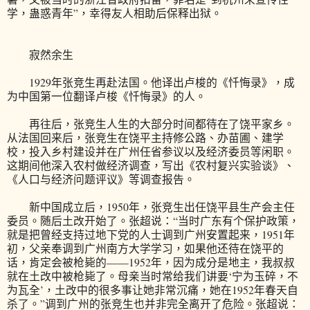
学，蛊惑青年”，幸得友人相助后保释出狱。
寂然余生
1929年张竞生再赴法国。他译出卢梭的《忏悔录》，成
为中国第一位翻译卢梭《忏悔录》的人。
再往后，张竞生人生的大部分时间都待在了饶平家乡。
从法国回来后，张竞生在饶平主持修公路、办苗圃、建学
校，投入乡村建设并在广州任省参议以及经济委员等闲职。
这期间他深入农村做经济调查，写出《农村复兴实验谈》、
《人口与经济问题评议》等调查报告。
新中国成立后，1950年，张竞生出任饶平县生产会主任
委员。随后土改开始了。张超说：“当时广东有个保护政策，
就是把曾经支持过地下党的人士调到广州安置起来，1951年
初，父亲奉调到广州南方大学学习，如果他还待在饶平的
话，肯定会被枪毙的——1952年，因为成分是地主，我叔叔
就在土改中被枪毙了。母亲当时常给我们讲要‘宁为玉碎，不
为瓦全’，土改中的很多事让她非常沉痛，她在1952年春天自
杀了。”调到广州的张竞生也并非完全离开了危险。张超说：