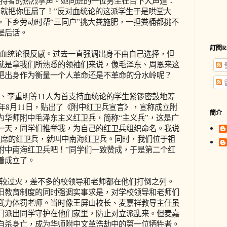
支持者的热烈掌声。她同班的一位男生在台下大声道：
桶就把你压扁了！”反对血统论的这派学生于是哄堂大
，下乡劳动时帮“三同户”挑大粪施肥，一担粪桶都挑不
是后话。
訂閱R
统论很反感。过去一直强调出身不由自己选择，但
就是拿我们所熟悉的领袖们来说，像毛泽东、周恩来这
把出身作为衡量一个人革命还是不革命的分水岭呢？
李重明等11人为首支持血统论的学生紧锣密鼓地筹
6年8月11日，贴出了《附中红卫兵宣言》，宣称成立附
簡介
为华师附中毛泽东主义红卫兵，简称“主义兵”，这是广
一天，同学们推举我，为自己的红卫兵组织命名。我说
主席的红卫兵，就叫中南海红卫兵。同时，我们位于祖
附中南海红卫兵吧！”同学们一致赞成，于是第二个红
着成立了。
过火，差不多的校领导和老师都在他们打倒之列。
旧教育制度的同时强调实事求是，对学校领导和老师们
武力体罚老师。当时像王屏山校长、麦嘉祥教导主任虽
门派出同学守护在他们家里，防止对立派乱来。但麦嘉
自杀身亡，成为华师附中文革浩劫中的第一位牺牲者。