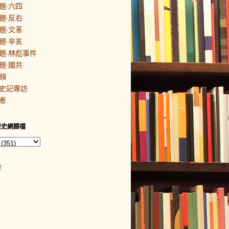
題·六四
題·反右
題·文革
題·辛亥
題·林彪事件
題·國共
頻
史記專訪
者
歷史網歸檔
者