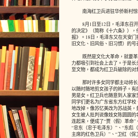
南海红卫兵进驻华侨新村惊
8月1日至12日，毛泽东召开
的决定》（简称《十六条》），
报》。18日，毛泽东又在天安门
旧文化、旧风俗、旧习惯）的号
既然是文化大革命，就要革掉
力都吸引到社会上去了。于是长
至文物，都成为红卫兵破除的对
那时许多女同学都主动将长发
以随时随地剪女孩子的辫子。有
男是女。红卫兵也随意到人家家
同学们更名为广东省东方红学校
地改掉。像苏忆美改为苏战英，
女生被人批判说像妓女陈圆圆的
连起来，便成了“贾（假）革命
“忠东（忠于毛泽东）”、“东彪
主席的红色卫兵）”、“卫红（保