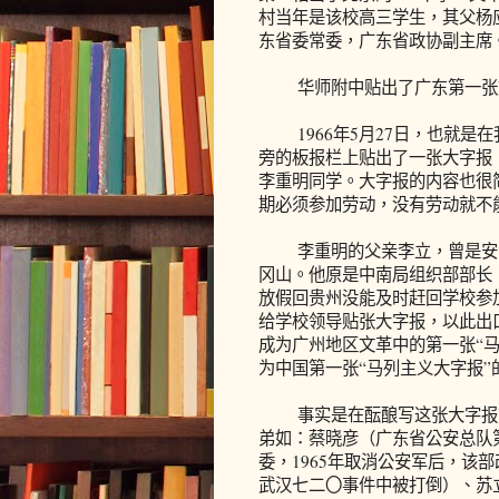
村当年是该校高三学生，其父杨
东省委常委，广东省政协副主席
华师附中贴出了广东第一张
1966年5月27日，也就是在
旁的板报栏上贴出了一张大字报
李重明同学。大字报的内容也很
期必须参加劳动，没有劳动就不
李重明的父亲李立，曾是安源煤
冈山。他原是中南局组织部部长，
放假回贵州没能及时赶回学校参
给学校领导贴张大字报，以此出
成为广州地区文革中的第一张“马
为中国第一张“马列主义大字报
事实是在酝酿写这张大字报前
弟如：蔡晓彦（广东省公安总队
委，1965年取消公安军后，该部
武汉七二〇事件中被打倒）、苏