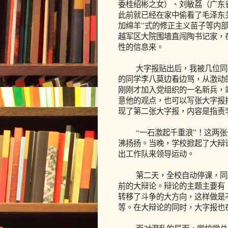
委桂绍彬之女）、刘敏荔（广东
此前就已经在家中偷看了毛泽东
加绵羊”式的修正主义苗子等内
越军区大院围墙直闯陶书记家，
性的信息来。
大字报贴出后，我被几位同学
的同学李八莫边看边骂，从激动
刚刚才加入党组织的一名新兵，
意他的观点，也可以写张大字报
现了第二张大字报，内容是指责李
“一石激起千重浪”！这两张
沸扬扬。当晚，学校掀起了大辩
出工作队来领导运动。
第二天，全校自动停课，同学
前的大辩论。辩论的主题主要有
转移了斗争的大方向，这样做是
等。在大辩论的同时，大字报也