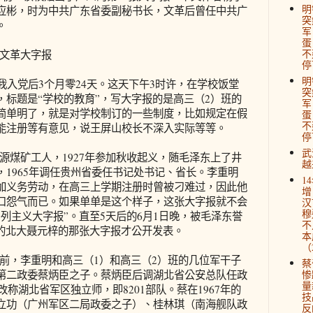
明
应彬，时为中共广东省委副秘书长，文革后曾任中共广
突
。
军
蛋
不
文革大字报
停
明
我入党后3个月零24天。这天下午3时许，在学校饭堂
突
，标题是“学校的教育”，写大字报的是高三（2）班的
军
简单明了，就是对学校制订的一些制度，比如规定在假
蛋
不
能注册等有意见，说王屏山校长不深入实际等等。
停
武
矿工人，1927年参加秋收起义，随毛泽东上了井
越
1965年调任贵州省委任书记处书记、省长。李重明
1
加义务劳动，在高三上学期注册时曾被刁难过，因此他
增
口怨气而已。如果单单是这个样子，这张大字报就不会
汉
穆
列主义大字报”。直至5天后的6月1日晚，被毛泽东誉
不
”的北大聂元梓的那张大字报才公开发表。
本
（2
，李重明和高三（1）和高三（2）班的几位军干子
蔡
第二政委蔡炳臣之子。蔡炳臣后调湖北省公安总队任政
惨
量
改称湖北省军区独立师，即8201部队。蔡在1967年的
技
立功（广州军区二局政委之子）、桂林琪（南海舰队政
反