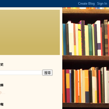
歷史
頭條
中…
時報