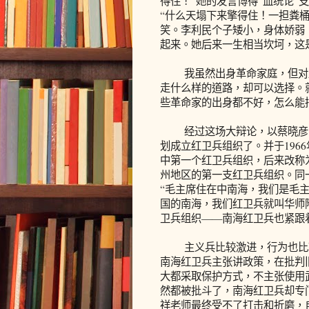
得住！”她的发言博得“血统论”
“什么天塌下来擎得住！一担粪
笑。李利民个子矮小，身体娇弱
起来。她后来一生相当坎坷，这
我虽然出身革命家庭，但对血
走什么样的道路，却可以选择。
些革命家的出身都不好，怎么能
经过这场大辩论，以蔡晓彦、
划成立红卫兵组织了。并于196
中第一个红卫兵组织，后来改称
州地区的第一支红卫兵组织。同
“毛主席住在中南海，我们是毛
国的南海，我们红卫兵就叫华师
卫兵组织——南海红卫兵也紧跟
主义兵比较激进，行为也比较
南海红卫兵主张讲政策，在批判
大都采取保护方式，不主张使用
然都被批斗了，南海红卫兵却专
祥老师最终受不了打击和折磨，