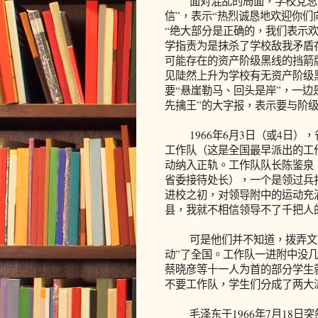
面对混乱的局面，学校党总支于
信”，表示“热烈诚恳地欢迎你们
“绝大部分是正确的，我们表示
学指责为是抹杀了学校敌我矛盾
可能存在的资产阶级黑线的挡箭
见陡然上升为学校有无资产阶级
要“悬崖勒马、回头是岸”，一边
先擒王”的大字报，表示要与阶
1966年6月3日（或4日）
工作队（这是全国最早派出的工
动纳入正轨。工作队队长陈鉴泉
省委接待处长），一个是领过兵
进校之初，对领导附中的运动充
县，我就不相信领导不了千把人
可是他们并不知道，拨弄文革这
动”了全国。工作队一进附中没
蔡晓彦等十一人为首的部分学生
不要工作队，学生们分成了两大
毛泽东于1966年7月18日