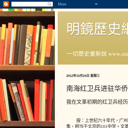
明鏡歷史
一切歷史重新說 www.ming
2012年10月24日 星期三
南海红卫兵进驻华侨
我在文革初期的红卫兵经历
按：上世纪六十年代，广州的
集，相当于北京的101中学。