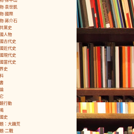
物·袁世凱
物·國際
物·蔣介石
共黨史
國人物
國古代史
國近代史
國現代史
國當代史
界史
料
書
論
它
鏡行動
鳴
國史
題：大饑荒
題·二戰