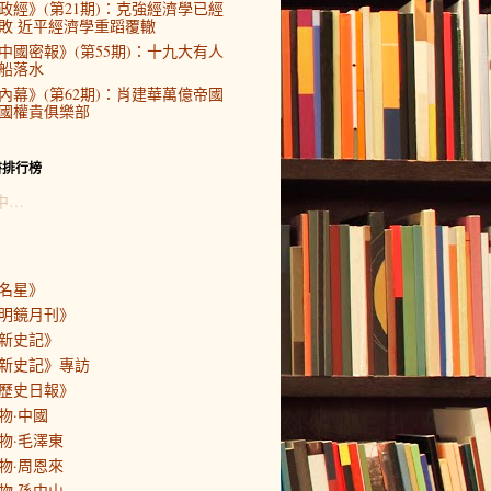
政經》(第21期)：克強經濟學已經
敗 近平經濟學重蹈覆轍
中國密報》(第55期)：十九大有人
船落水
內幕》(第62期)：肖建華萬億帝國
國權貴俱樂部
書排行榜
中…
名星》
明鏡月刊》
新史記》
新史記》專訪
歷史日報》
物·中國
物·毛澤東
物·周恩來
物·孫中山