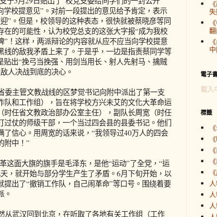
5月29日贴出了“校党支委给同学们的一封公开
《
向学校提意见”。对前一段提出的意见给予肯定，表示
失
欢迎”。但是，校领导的这种表态，很快就被蔡晓彦等同
《
翻
存在的可能性，认为校党总支的这张大字报“成为我校
牌”！这样，两派辩论的内容就从应不应当向学校提意
《
中
黑线的敌我矛盾上来了。于是乎，一边是指责蔡同学等
是贴出“挽弓当挽强、用剑当用长、射人先射马、擒贼
级敌人决战到底的决心。
電子
載入
，省委主管文教战线的区梦觉书记向附中派出了第一支
作队和工作组），旨在将学校方兴未艾的文化大革命运
（时任省文教政治部办公室主任），副队长周宽（时任
標籤
打过仗的师级干部，一个当过四会县的县委书记。他们
《
满了信心。用周宽的话来说，“我领导过40万人的四会
《
的附中！”
《
《
面大旗的旗手是毛泽东，是他“运动”了全党，“运
《
几天，就开始与部分学生产生了矛盾。6月下旬开始，以
就提出了“撤销工作队，自己闹革命”等口号。围绕着要
人
派。
人
人
突然从武汉回到北京，在听取了各地有关工作组（工作
人