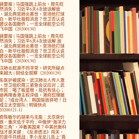
镜要报 | 马国强跳上前台，周先旺
然消失；习近平6天4次放话解放
，湖北两官肺炎离世，官场抢打球
白，新华社报假消息？世卫否认说
建议各国撤侨；一览全球航空公司
飞中国（20200130）
镜要报 | 马国强跳上前台，周先旺
然消失；习近平6天4次放话解.放
，湖北两官肺炎离世，官场抢打球
白，新华社报假消息？世卫否认说
建议各国撤侨；一览全球航空公司
飞中国（20200130）
汉肺炎起源不同寻常，研究所疑点
来越大 | 财经全观察（20200129）
4名医护被感染，武汉肺炎人传人激
，世卫组织周三紧急会议应对；武
市民：喝了板蓝根，抵抗有信心；
迪再降香港主权评级，港府怼理据
足；7成台湾人：韩国瑜放弃吧！日
成立太空部队 | 明镜快点
0200121-1）
奇陈敏尔的胡来与无能：北京房价
跌，重庆低于平均 ; 中俄伊“海洋力
新三角”，冲着美国来？中美抗衡科
战才是关键 ; 《反渗透法》闯关，
的是中共统战 ; 李小龙女儿告上“真