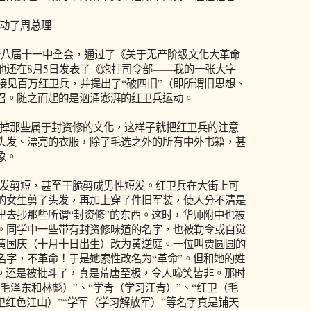
动了周总理
八届十一中全会，通过了《关于无产阶级文化大革命
他还在8月5日发表了《炮打司令部——我的一张大字
接见百万红卫兵，并提出了“破四旧”（即所谓旧思想、
召。随之而起的是汹涌澎湃的红卫兵运动。
那些属于封资修的文化，这样子就把红卫兵的注意
头发、漂亮的衣服，除了毛选之外的所有中外书籍，甚
象。
剪短，甚至干脆剪成男性短发。红卫兵在大街上可
的女生剪了头发，再加上穿了件旧军装，使人分不清是
里去抄那些所谓“封资修”的东西。这时，华师附中也被
。同学中一些带有封资修味道的名字，也被勒令或自觉
黄国庆（十月十日出生）改为黄逆庭。一位叫贾圆圆的
名字，不革命！于是她索性改名为“革命”。但和她的姓
”。还是被批斗了，真是荒唐至极，令人啼笑皆非。那时
（毛泽东和林彪）”、“学青（学习江青）”、“红卫（毛
卫红色江山）”“学军（学习解放军）”等名字真是铺天