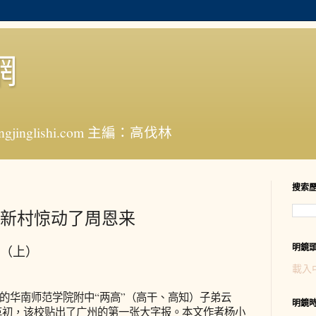
網
jinglishi.com 主編：高伐林
搜索
新村惊动了周恩来
明鏡
（上）
載入
华南师范学院附中“两高”（高干、高知）子弟云
明鏡
文革初，该校贴出了广州的第一张大字报。本文作者杨小