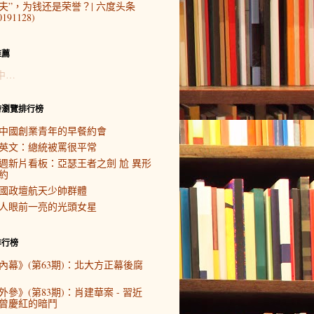
夫”，为钱还是荣誉？| 六度头条
0191128)
推薦
中…
時瀏覽排行榜
中國創業青年的早餐約會
英文：總統被罵很平常
週新片看板：亞瑟王者之劍 尬 異形
約
國政壇航天少帥群體
人眼前一亮的光頭女星
排行榜
內幕》(第63期)：北大方正幕後腐
外參》(第83期)：肖建華案 - 習近
曾慶紅的暗鬥