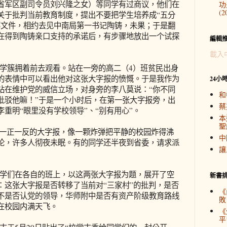
省军区副司令员刘兴隆之女）等同学有过商议，他们在
功
(2
关于批判当前教育制度，提出不要把学生培养成“五分
部文件，相约去见中南局第一书记陶铸，未果；于是翻
在得到陶铸亲口支持的承诺后，有步骤地放出一个试探
編輯
載入
簇拥着前去观看。站在一旁的高二（4）班贫民出身
的表情中可以看出他对这张大字报的愤慨。于是我作为
24小
站在维护党的威信立场，对身旁的李八莫说：“你不同
和
批驳他嘛！”于是一个小时后，在第一张大字报旁，出
蔡
重明“眼里没有学校领导”、“别有用心”。
本
聖
一正一反的大字报，像一颗炸弹把平静的校园炸得沸
中
论，许多人彻夜未眠。有的同学还半夜到省委，请求派
讓
们在各自的班上，以这两张大字报为题，展开了空
新書
：这张大字报是否转移了当前对“三家村”的批判，是否
《
不是否认党的领导，华师附中是否有资产阶级教育路线
敗
在校园内满天飞。
《
平