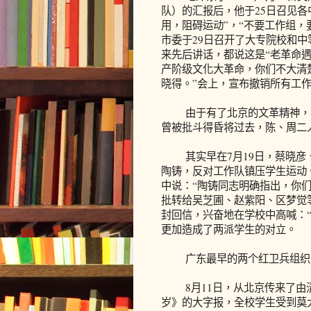
队）的汇报后，他于25日召见
用，阻碍运动”，“不要工作组，
市委于29日召开了大专院校和
来先后讲话，都说这是“老革命遇
产阶级文化大革命，你们不大清
晓得。”会上，宣布撤销所有工
由于有了北京的文革精神，华
曾被批斗得昏将过去，陈、周二
其实早在7月19日，蔡晓彦、
陶铸，反对工作队镇压学生运动。
中说：“陶铸同志明确指出，你
批转给吴芝圃、赵紫阳、区梦觉
封回信，兴奋地在学校中高喊：“
更加造成了两派学生的对立。
广东最早的两个红卫兵组织
8月11日，从北京传来了由清
岁》的大字报，全校学生受到莫