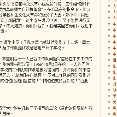
各中央局书记和中央文革小组成员时说：工作组“起坏作
人
要由革命师生自己搞革命”。在毛泽东的指令下，北京
人
中等学校师生文化大革命积极分子大会。邓小平、周恩
人
到了新问题”。刘少奇在讲话中说：“至于怎样进行无
中
楚，不大知道，你们问我们，我老实回答你们，我也不
中
作组。
中
中
师附中反工作队之风也就陡然刮到了十二级，周宽
人及工作队最终灰溜溜地离开了学校。
中
中
李重明等十一人已就工作队问题写信给在中央工作的
世
陶铸秘书张汉青于1966年8月2日在给十一人的回信
史
们学校的工作队的作法是极为错误的，并将你们的来信
史
等同志，请他们亲自处理。”反对工作队的同学看到这
史
陶伯伯给我们复信啦！”“陶伯伯支持我们啦！”由此，
其
明
爭
美
华大学附中几位同学撰写的三论《革命的造反精神万
專
大鼓舞。
專