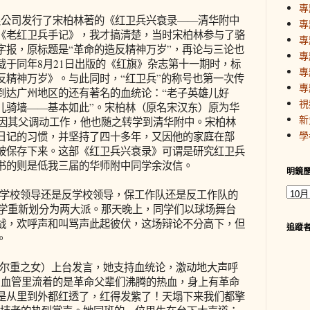
專
公司发行了宋柏林著的《红卫兵兴衰录——清华附中
專
《老红卫兵手记》，我才搞清楚，当时宋柏林参与了骆
專
字报，原标题是“革命的造反精神万岁”，再论与三论也
專
载于同年8月21日出版的《红旗》杂志第十一期时，标
專
反精神万岁》。与此同时，“红卫兵”的称号也第一次传
專
到达广州地区的还有著名的血统论：“老子英雄儿好
視
儿骑墙——基本如此”。宋柏林（原名宋汉东）原为华
新
年因其父调动工作，他也随之转学到清华附中。宋柏林
學
日记的习惯，并坚持了四十多年，又因他的家庭在部
被保存下来。这部《红卫兵兴衰录》可谓是研究红卫兵
书的则是低我三届的华师附中同学余汝信。
明鏡
校领导还是反学校领导，保工作队还是反工作队的
同学重新划分为两大派。那天晚上，同学们以球场舞台
战，欢呼声和叫骂声此起彼伏，这场辩论不分高下，但
追蹤
。
重之女）上台发言，她支持血统论，激动地大声呼
为血管里流着的是革命父辈们沸腾的热血，身上有革命
是从里到外都红透了，红得发紫了！天塌下来我们都擎