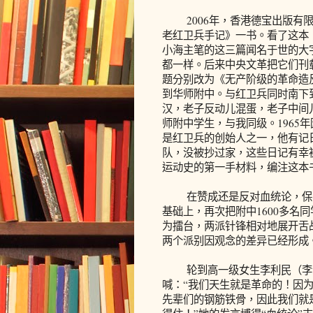
2006年，香港德宝出版有限
老红卫兵手记》一书。看了这本
小海主笔的这三篇闻名于世的大
都一样。后来中央文革把它们刊
题分别改为《无产阶级的革命造
到华师附中。与红卫兵同时南下
汉，老子反动儿混蛋，老子中间
师附中学生，与我同级。1965
是红卫兵的创始人之一，他有记
队，没被抄过家，这些日记有幸
运动史的第一手材料，编注这本
在赞成还是反对血统论，保学
基础上，再次把附中1600多名
为擂台，两派针锋相对地展开舌
两个派别因观念的差异已经形成
轮到高一级女生李利民（李尔
喊：“我们天生就是革命的！因
先辈们的钢筋铁骨，因此我们就