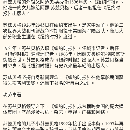
苏兹贝格的外祖父阿道夫·奥克斯1896年买下《纽约时报》。
他唯一的女儿嫁给阿瑟·苏兹贝格，后者一度担任《纽约时
报》出版人。
苏兹贝格1926年2月5日在纽约市出生，是家中幼子。他第二
次世界大战和朝鲜战争时期服役于美国海军陆战队，随后大
部分职业生涯在《纽约时报》度过。
1951年，苏兹贝格入职《纽约时报》，任城市记者，后任
《纽约时报》驻欧洲记者。1963年，因姐夫奥维尔·德赖富斯
突然离世，苏兹贝格成为《纽约时报》出版人。苏兹贝格当
时37岁，是《纽约时报》有史以来最年轻的出版人。
苏兹贝格坚持自身新闻理念，《纽约时报》在他掌舵期间获
得31次普利策奖，还赢下著名的“自由之战”。
功劳卓著
在苏兹贝格领导之下，《纽约时报》成为横跨美国的庞大媒
体集团，产品涉及报纸、杂志、电视、广播和网络。
苏兹贝格的儿子小苏兹贝格1992年接手出版事务，1997年再
接过董事会主席一职。辞世前，苏兹贝格长期患病。小苏兹