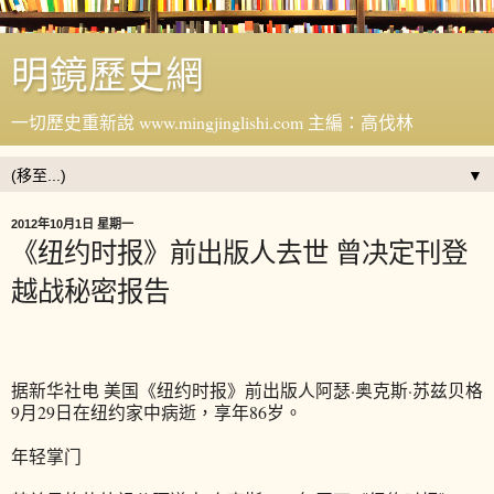
明鏡歷史網
一切歷史重新說 www.mingjinglishi.com 主編：高伐林
▼
2012年10月1日 星期一
《纽约时报》前出版人去世 曾决定刊登
越战秘密报告
据新华社电 美国《纽约时报》前出版人阿瑟·奥克斯·苏兹贝格
9月29日在纽约家中病逝，享年86岁。
年轻掌门