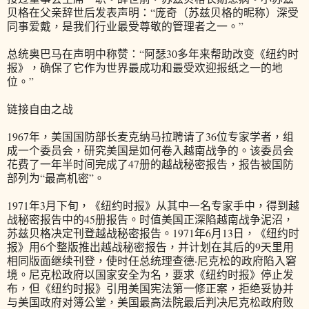
贝格在父亲辞世后发表声明：“庞奇（苏兹贝格的昵称）深受
同事爱戴，是我们行业最受尊敬的管理者之一。”
总统奥巴马在声明中称赞：“阿瑟30多年来帮助改变《纽约时
报》，确保了它作为世界最成功和最受欢迎报纸之一的地
位。”
链接自由之战
1967年，美国国防部长麦克纳马拉聘请了36位专家学者，组
成一个委员会，研究美国是如何卷入越南战争的。该委员会
花费了一年半时间完成了47册的越战秘密报告，报告被国防
部列为“最高机密”。
1971年3月下旬，《纽约时报》从其中一名专家手中，得到越
战秘密报告中的45册报告。时值美国正深陷越南战争泥沼，
苏兹贝格决定刊登越战秘密报告。1971年6月13日，《纽约时
报》用6个整版推出越战秘密报告，并计划在其后的9天里用
相同版面继续刊登，使时任总统理查德·尼克松的政府陷入窘
境。尼克松政府以国家安全为名，要求《纽约时报》停止发
布，但《纽约时报》引用美国宪法第一修正案，拒绝妥协并
与美国政府对簿公堂，美国最高法院最后判决尼克松政府败