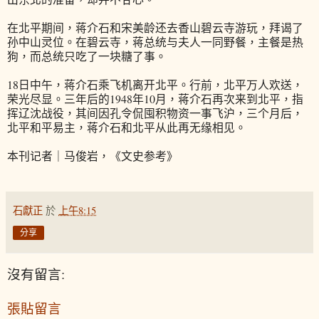
在北平期间，蒋介石和宋美龄还去香山碧云寺游玩，拜谒了
孙中山灵位。在碧云寺，蒋总统与夫人一同野餐，主餐是热
狗，而总统只吃了一块糖了事。
18日中午，蒋介石乘飞机离开北平。行前，北平万人欢送，
荣光尽显。三年后的1948年10月，蒋介石再次来到北平，指
挥辽沈战役，其间因孔令侃囤积物资一事飞沪，三个月后，
北平和平易主，蒋介石和北平从此再无缘相见。
本刊记者｜马俊岩，《文史参考》
石獻正
於
上午8:15
分享
沒有留言:
張貼留言