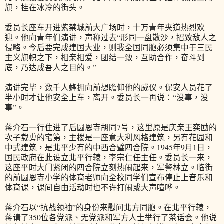
旗，挂在冰冷的街头。
委员长座车开进紫禁城前大广场时，十万青年夹道热烈欢
迎。他向青年们演讲，声称过去“形同一盘散沙，招致敌人之
侵略。今后要完成建国大业，则我全国同胞必须集中于三民
主义旗帜之下，相亲相爱，团结一致，互助合作，奋斗到
底，乃达成吾人之目的。”
演讲完毕，数千人蜂拥向前想瞻仰他的威仪。保安人员花了
半小时才让他安全上车，离开。委员长一再说：“没事，没
事”。
蒋介石一行住进了后圆恩寺胡同7号，这里原是庆亲王奕劻的
次子载旉的宅第，主楼是一座意大利风格建筑，另有花园和
中式建筑，是北平少有的中西合璧四合院。1945年9月1日，
国民政府在此设立北平行辕，李宗仁任主任。委员长一来，
这座平时大门紧闭的四合院立刻热闹起来，军警林立。临街
的前圆恩寺小学的体育老师向全校同学们宣布停止上音乐和
体育课，课间自由活动时也不许打闹或大声喧哗。
蒋介石以“抗战领袖”的身份来慰问北方同胞。在北平行辕，
蒋请了350位各党派、无党派和军方人士举行了茶话会。他说