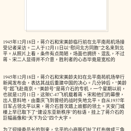
1945年12月18日，蒋介石和宋美龄临行前在北平南苑机场接
受记者采访。二人于12月11日以“慰问北方同胞”之名来到北
平。从照片上看，条件有点简陋，场面也拥挤、混乱，不过
蒋、宋二人显得并不介意，胜利者的心态毕竟是宽松的
1945年12月18日，蒋介石和宋美龄夫妇在北平南苑机场举行
新闻发布会，表达其战后重建中国的决心。几分钟后，“美龄
号”起飞赴南京。“美龄号”是蒋介石的专机，一个星期以前，
也就是12月11日，这架C-47飞机载着蒋、宋和他们的幕僚，
出人意料地，由重庆飞到曾经的战时失地北平。自从1937年
日军占领北平以来，蒋介石首次踏上故都的领土。天安门城
楼上早已取下了“建设东亚新秩序”的标语，挂上了蒋介石的
巨幅画像和“天下为公”四个大字。
为了迎接委员长的到来，北平的小商贩们扯了红布做成三角