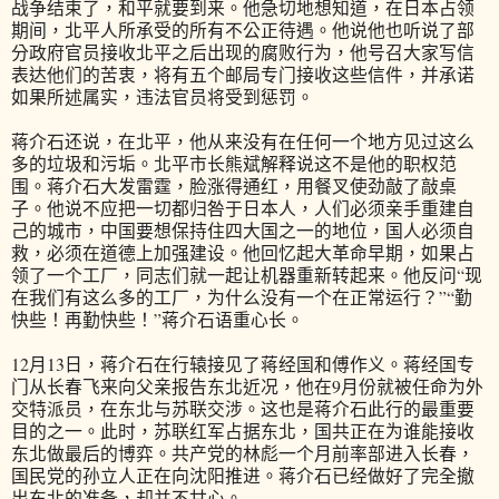
战争结束了，和平就要到来。他急切地想知道，在日本占领
期间，北平人所承受的所有不公正待遇。他说他也听说了部
分政府官员接收北平之后出现的腐败行为，他号召大家写信
表达他们的苦衷，将有五个邮局专门接收这些信件，并承诺
如果所述属实，违法官员将受到惩罚。
蒋介石还说，在北平，他从来没有在任何一个地方见过这么
多的垃圾和污垢。北平市长熊斌解释说这不是他的职权范
围。蒋介石大发雷霆，脸涨得通红，用餐叉使劲敲了敲桌
子。他说不应把一切都归咎于日本人，人们必须亲手重建自
己的城市，中国要想保持住四大国之一的地位，国人必须自
救，必须在道德上加强建设。他回忆起大革命早期，如果占
领了一个工厂，同志们就一起让机器重新转起来。他反问“现
在我们有这么多的工厂，为什么没有一个在正常运行？”“勤
快些！再勤快些！”蒋介石语重心长。
12月13日，蒋介石在行辕接见了蒋经国和傅作义。蒋经国专
门从长春飞来向父亲报告东北近况，他在9月份就被任命为外
交特派员，在东北与苏联交涉。这也是蒋介石此行的最重要
目的之一。此时，苏联红军占据东北，国共正在为谁能接收
东北做最后的博弈。共产党的林彪一个月前率部进入长春，
国民党的孙立人正在向沈阳推进。蒋介石已经做好了完全撤
出东北的准备，却并不甘心。