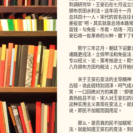
到调研完毕，王安石在七月设立
颁布农田水利法。这年闰十一月
总共四十一人。宋代的官名往往
差役官”吧，其实就是总领本路
苗钱，与免役、市易、坊场、河
安石将一批革命的火种，撒下了
熙宁三年正月，朝廷下诏要求
诸路更戍法，立保甲法和免役法
专以经义、论、策考核进士。熙
八月颁布方田均税法；九月开始
关于王安石变法的主导精神，
古砚，说此砚特别润泽，呵气成
笑，一口回绝对方的美意：“即
真伪姑且不论，宋人对王安石的
这种实用主义表现在变法上，就
说，即民不加赋而国用足。
那么，是否真的民不加赋呢？
法，就能知道王安石的变法，到