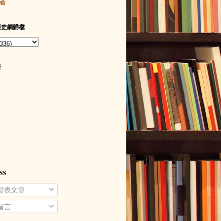
者
歷史網歸檔
者
SS
發表文章
留言