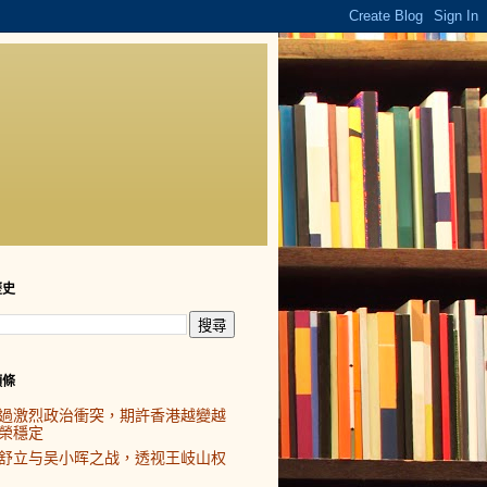
歷史
頭條
過激烈政治衝突，期許香港越變越
榮穩定
舒立与吴小晖之战，透视王岐山权