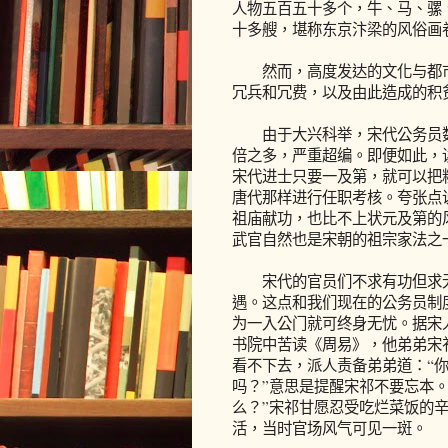
人物五百五十多个，牛、马、骡
十多艘，堪称东京汴梁的风俗画
然而，高度发达的文化与都市
冗兵和冗费，以及由此造成的积
由于大兴科举，宋代公务员数
倍之多，严重超编。即便如此，
宋代进士只要一及第，就可以把
唐代那样进行任职考核。夸张点
祖庙献功，也比不上状元及第的
武官自然也是宋朝的祖宗家法之
宋代的官员们不求有功但求无
遇。这点和我们现在的公务员制
为一入公门就可终身无忧。据宋
书院中苦读《周易》，他弟弟宋
看不下去，派人责备弟弟道：“
吗？”意思是提醒宋祁不要忘本
么？”宋祁甘愿忍受吃烂菜饭的
活，当时官场风气可见一斑。