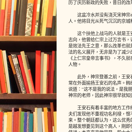
历了庆历新政的失败，昔日的改
这盆冷水并没有浇灭宋神宗心
人。他将目光从死气沉沉的京城
这个扶他上战马的人就是王安
志向，他曾给仁宗上过万言书，
是效法先王之意，那么改革也就
法的名义展开，无非是为了减少
《上仁宗皇帝言事书》，不久就
人物。
此外，神宗登基之前，王安石
常在外面揄扬王安石的名声。韩
说道：“这不是我的说法，是我
神宗的老师，因此神宗很早就知
王安石有着丰富的地方工作经
夫们发现他不重视功名利禄，恨
来。整个朝廷都认为，这么优秀
是越发想要见到这个高人，刚即