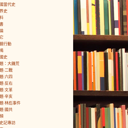
國當代史
界史
料
書
論
它
鏡行動
鳴
國史
題：大饑荒
題·二戰
題·六四
題·反右
題·文革
題·辛亥
題·林彪事件
題·國共
頻
史記專訪