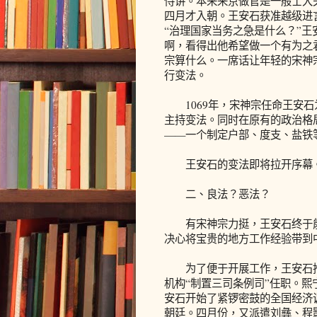
侍讲。本来来京做官是一般士大
四月才入朝。王安石获准越级进
“治理国家当务之急是什么？”王
啊，看得出他希望做一个有为之
宗算什么。一席话让年轻的宋神
行变法。
1069年，宋神宗任命王安石
主持变法。同时在原有的政治格
——一个制定户部、度支、盐铁
王安石的变法即将拉开序幕
二、良法？恶法？
有宋神宗力挺，王安石终于能
决心将宝贵的地方工作经验带到
为了便于开展工作，王安石推
机构“制置三司条例司”任职。
安石开始了紧锣密鼓的全国经济
朝廷。四月份，又派遣刘彝、程