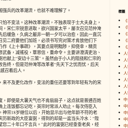
强兵的改革潮流，也就不难理解了。
標籤
《
怕不变法。这种改革潮流，不独表现于士大夫身上，
《
间，宋仁宗锐意进取，欲兴国家太平，屡次召见范仲淹
《
先后缓急，久病之躯非一朝一夕可以治愈，因此一直沉
召见二府要他们加班，必须书写完对策才肯放他们下
《
乃作《上十事疏》，其要点是明黜陟，抑侥幸，精贡
《
修武备，减徭役，覃恩信，重命令。主要讲澄清吏治、
人
弼也献上“安边十三策”。虽然由于小人的阻挠和仁宗的
人
败告终，但是范仲淹等改革者“先天下之忧而忧，后天
人
直感召着后人。
人
人
来不及更化改作，变法的重任还要等到年轻有为的宋
人
人
中
，即使是大暑天气也不肯扇扇子，这点就是普通百姓
中
晚上连饭都忘记吃，英宗时常派人劝止。每次侍臣入
。神宗18岁继位以后，开始显示出与他年龄不符的老
中
庆历新政的大臣富弼，得到的却是一盆当头冷水：“陛
中
望您二十年口不言兵。”此时的富弼已经垂垂老矣，经
中