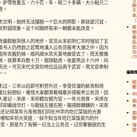
汉
、驴等牲畜五、六十匹，车、轿二十多辆，大小船只二
穆
卷。
不
本
（2
文明，始终无法摆脱一个巨大的阴影，那就是冗官、
蔡
贫积弱现象。这个问题终有宋一朝都未能改变。
惨
量
量膨胀到惊人的地步，官员从宋初到仁宗时增加了五
技
反
读书人仍然趋之若鹜地涌入公务员报考大潮之中。因为
功
粗布衣服扔掉，顺风顺水欢天喜地做官去了，而无需像
(2
说，就算率兵数十万，驱除鞑虏，收复燕云十六州，向
风光。可见宋代文官的地位远远高于武官，用文官牵制
編輯
一。
經
过，三年以后即可积劳升迁，享受优渥的薪资和待
繁
度比较相似，难怪大家都哭着喊着非得报考公务员，因
中
人笔记，宋庠、宋祁都在朝为官。一年元宵夜，宋庠在
美
祁却遍烧华灯，与歌妓左搂右抱，喝得醉醺醺的。宋庠
考
你还记得某年元宵夜我们同在州学内吃烂菜饭的光景
美
聲
。哪知宋祁大笑道：“就不知当年吃烂菜饭是为的什
辛苦，原是为了有朝一日当上公务员，过穷奢极欲的生
海
發