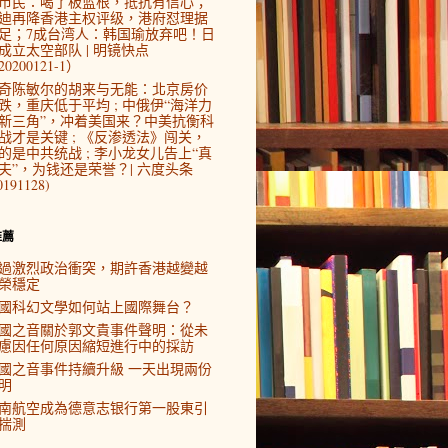
市民：喝了板蓝根，抵抗有信心；
迪再降香港主权评级，港府怼理据
足；7成台湾人：韩国瑜放弃吧！日
成立太空部队 | 明镜快点
0200121-1）
奇陈敏尔的胡来与无能：北京房价
跌，重庆低于平均 ; 中俄伊“海洋力
新三角”，冲着美国来？中美抗衡科
战才是关键 ; 《反渗透法》闯关，
的是中共统战 ; 李小龙女儿告上“真
夫”，为钱还是荣誉？| 六度头条
0191128)
推薦
過激烈政治衝突，期許香港越變越
榮穩定
國科幻文學如何站上國際舞台？
國之音關於郭文貴事件聲明：從未
慮因任何原因縮短進行中的採訪
國之音事件持續升級 一天出現兩份
明
南航空成為德意志银行第一股東引
揣測