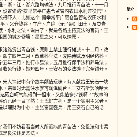
淮、浙、江、湖六路均输法，九月推行青苗法，十一月
簡介
，设置诸路“提举常平广惠仓监管勾农田水利差役官”，
长得吓人，比如这个“提举常平广惠仓监管勾农田水利
常平、义仓钱谷，庄产、户绝（无子嗣）田土，及贷青
渡、水利之法。说白了，就是各路主持变法的官员。王
祖国的城乡僻壤：星星之火，可以燎原。
诸路贷出青苗钱，原则上禁止强行摊派。十二月，改
。熙宁四年二月，改革科举法，废除诗赋及明经诸科，
宁五年三月，推行市易法；五月推行保甲法和养马法；
征收免行钱。短短四年，王安石的变法摊子完全铺开。
宋人笔记中有个故事颇值玩味。有人献给王安石一块
水，磨墨时无需注水就可润泽砚台。王安石听罢哈哈大
使这砚台呵气能得到一担水，又能值多少钱啊？”故事的
评价已经一目了然：王氏好言利，是一个实用主义者。
是以理财为中心，主张富国强兵，用王安石自己的话
我们不妨看看当时人所诟病的青苗法、免役法和市易
底是良法还是恶法。