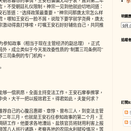
夫朝思暮想的事情，王安石偏偏无动于衷，直到第二年
學
言，不受朝廷礼仪限制。神宗一见到他就迫切地问道：
安石答道：“选择政策最重要。”神宗问那唐太宗怎么样
明鏡
君。哪知王安石一脸不屑，说陛下要学就学尧舜，唐太
宗激动得直打哆嗦，叮嘱王安石好好辅佐自己，共同推
追蹤
为参知政事（相当于现在主管经济的副总理），正式
局外，成立类似于今天发改委性质的“制置三司条例司”
等三司条例的专门机构。
。
够一偿夙愿，全面主持变法工作。王安石摩拳擦掌，
中央，大干一把以报效君王。得君如此，夫复何求？
訂閱R
荐自己的心腹吕惠卿、章惇、曾布三人，到变法主管
熙宁二年三月，也就是王安石任参知政事的第二个月，王
调研工作，他要求各地漕运、盐铁官员将财用利害上报
颢等八人巡行诸路，考察各地的农田水利赋役情况。等