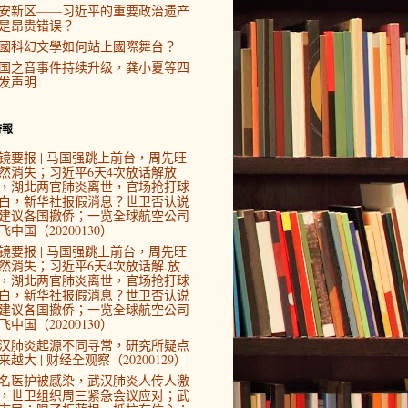
安新区——习近平的重要政治遗产
是昂贵错误？
國科幻文學如何站上國際舞台？
国之音事件持续升级，龚小夏等四
发声明
時報
镜要报 | 马国强跳上前台，周先旺
然消失；习近平6天4次放话解放
，湖北两官肺炎离世，官场抢打球
白，新华社报假消息？世卫否认说
建议各国撤侨；一览全球航空公司
飞中国（20200130）
镜要报 | 马国强跳上前台，周先旺
然消失；习近平6天4次放话解.放
，湖北两官肺炎离世，官场抢打球
白，新华社报假消息？世卫否认说
建议各国撤侨；一览全球航空公司
飞中国（20200130）
汉肺炎起源不同寻常，研究所疑点
来越大 | 财经全观察（20200129）
4名医护被感染，武汉肺炎人传人激
，世卫组织周三紧急会议应对；武