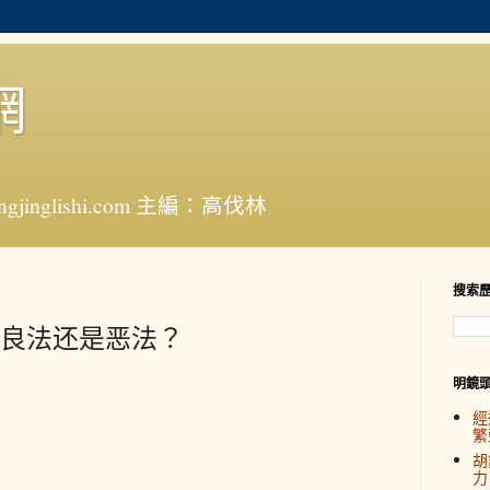
網
jinglishi.com 主編：高伐林
搜索
良法还是恶法？
明鏡
經
繁
胡
力