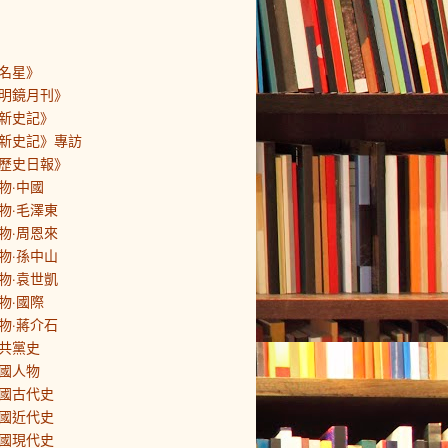
名星》
明鏡月刊》
新史記》
新史記》專訪
歷史日報》
物·中國
物·毛澤東
物·周恩來
物·孫中山
物·袁世凱
物·國際
物·蔣介石
共黨史
國人物
國古代史
國近代史
國現代史