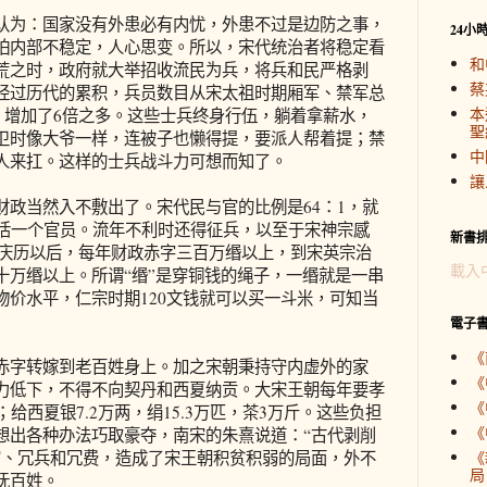
为：国家没有外患必有内忧，外患不过是边防之事，
24小
怕内部不稳定，人心思变。所以，宋代统治者将稳定看
和
荒之时，政府就大举招收流民为兵，将兵和民严格剥
蔡
经过历代的累积，兵员数目从宋太祖时期厢军、禁军总
本
万，增加了6倍之多。这些士兵终身行伍，躺着拿薪水，
聖
卫时像大爷一样，连被子也懒得提，要派人帮着提；禁
中
人来扛。这样的士兵战斗力可想而知了。
讓
当然入不敷出了。宋代民与官的比例是64：1，就
养活一个官员。流年不利时还得征兵，以至于宋神宗感
新書
宗庆历以后，每年财政赤字三百万缗以上，到宋英宗治
載入
十万缗以上。所谓“缗”是穿铜钱的绳子，一缗就是一串
物价水平，仁宗时期120文钱就可以买一斗米，可知当
電子
《
字转嫁到老百姓身上。加之宋朝秉持守内虚外的家
《
力低下，不得不向契丹和西夏纳贡。大宋王朝每年要孝
《
；给西夏银7.2万两，绢15.3万匹，茶3万斤。这些负担
《
想出各种办法巧取豪夺，南宋的朱熹说道：“古代剥削
官、冗兵和冗费，造成了宋王朝积贫积弱的局面，外不
《
局
抚百姓。