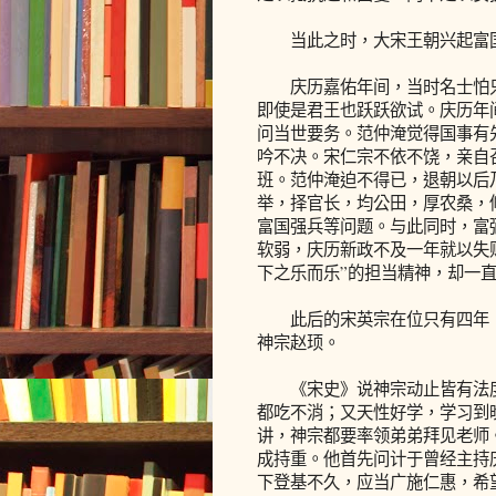
当此之时，大宋王朝兴起富国
庆历嘉佑年间，当时名士怕只
即使是君王也跃跃欲试。庆历年
问当世要务。范仲淹觉得国事有
吟不决。宋仁宗不依不饶，亲自
班。范仲淹迫不得已，退朝以后
举，择官长，均公田，厚农桑，
富国强兵等问题。与此同时，富
软弱，庆历新政不及一年就以失
下之乐而乐”的担当精神，却一
此后的宋英宗在位只有四年，
神宗赵顼。
《宋史》说神宗动止皆有法度
都吃不消；又天性好学，学习到
讲，神宗都要率领弟弟拜见老师
成持重。他首先问计于曾经主持
下登基不久，应当广施仁惠，希