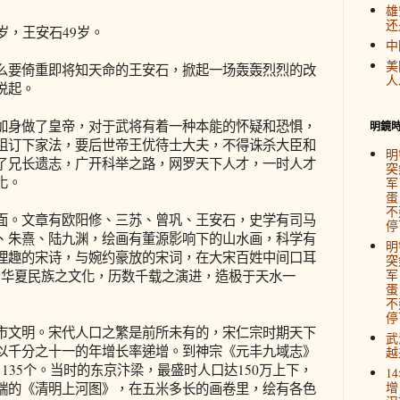
雄
还
，王安石49岁。
中
美
要倚重即将知天命的王安石，掀起一场轰轰烈烈的改
人
说起。
身做了皇帝，对于武将有着一种本能的怀疑和恐惧，
明鏡
祖订下家法，要后世帝王优待士大夫，不得诛杀大臣和
明
了兄长遗志，广开科举之路，网罗天下人才，一时人才
突
化。
军
蛋
不
。文章有欧阳修、三苏、曾巩、王安石，史学有司马
停
、朱熹、陆九渊，绘画有董源影响下的山水画，科学有
明
理趣的宋诗，与婉约豪放的宋词，在大宋百姓中间口耳
突
军
“华夏民族之文化，历数千载之演进，造极于天水一
蛋
不
停
文明。宋代人口之繁是前所未有的，宋仁宗时期天下
武
以千分之十一的年增长率递增。到神宗《元丰九域志》
越
135个。当时的东京汴梁，最盛时人口达150万上下，
1
增
端的《清明上河图》，在五米多长的画卷里，绘有各色