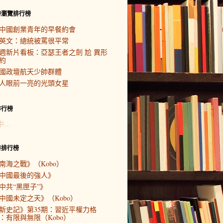
時瀏覽排行榜
中國創業青年的早餐約會
英文：總統被罵很平常
週新片看板：亞瑟王者之劍 尬 異形
約
國政壇航天少帥群體
人眼前一亮的光頭女星
排行榜
中…
書排行榜
南海之戰》（Kobo）
中國最後的強人》
中共“黑匣子”》
中國未定之天》（Kobo）
新史記》第35期：習近平權力格
：有限與無限（Kobo）