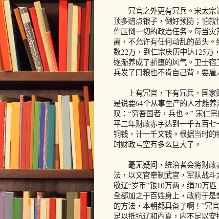
冗官之外更有冗兵。宋太宗认
顶多赔点银子，倒好预防；怕就
作压倒一切的政治任务。每当灾
离，不允许有任何动乱的苗头。
数22万，到仁宗庆历中达125
逐渐养成了骄堕的风气。卫士宿
兵发了口粮也不肯自己背，要雇
上有冗官，下有冗兵，国家财政
是说要64个从事生产的人才能
叹：“穷吾国者，兵也。” 宋仁
平二年财政赤字达到一千五百七
铜钱，计一千文钱。根据当时的
时财政亏空有多么巨大了。
毫无疑问，统治者会将财政赤
法，以文官牵制武官，军队战斗
敬辽“岁币”银10万两，绢20万匹
全部加之于百姓身上，政府于是
的方法，本朝都具备了啊！”冗
足以抵抗辽和西夏，内不足以安