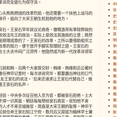
革派完全退化为保守派。
中
世
头熊熊燃烧的改革烈焰，他还需要一个扶他上战马的
史
移开，投向了大宋王朝生机勃勃的地方。
史
史
石。王安石早年就议论高奇，慷慨激昂有革除弊政的
其
说效法先王的政治，实际上是效法其施政的立意；既然
明
是顺理成章的了。王安石的改革，之所以要借助祖宗之
改革的阻力，便于放开手脚实现理财之道。王安石的
爭
在士大夫中间广泛流传，他隐然成为新一代改革派领军
美
專
專
就和韩、吕两个大家族交好，韩绛、韩维和吕公著时
專
维任神宗记室时，每次讲说完毕，都要露出神往的口气
專
朋友王安石的说法。”后来还请求让王安石代替自己，做
專
道王安石的名声。
專
專
验，中央多次征召他入京为官，都被安石拒绝。士大
專
不得一识其面，朝廷每每想给安石高官，就怕他不肯
視
的人才不来京城做官，简直是大宋王朝的耻辱。神宗于
位就任命王安石知江宁府，数月后又提拔为翰林学士兼
新