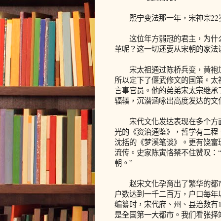
熙宁变法那一年，宋神宗22岁
这位年方弱冠的君主，为什么
革呢？这一切还要从宋朝的家法
宋太祖通过陈桥兵变，黄袍加
所以定下了偃武修文的国策。太
言事官员。他的弟弟宋太宗继承
辐辏，沉潜涵咏出高度发达的文
宋代文化发达表现在多个方面
光的《资治通鉴》，哲学有二程
沈括的《梦溪笔谈》。更有饶富
流传。史家陈寅恪禁不住赞叹：
朝。”
赵宋文化孕育出了繁华的都市
户数达到一千二百万，户口每年
编纂时，宋代府、州、县治数有1
是全国第一大都市。我们看张择