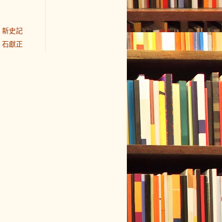
新史記
石獻正