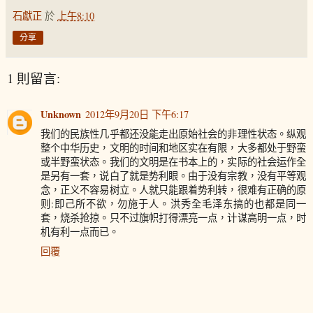
石獻正
於
上午8:10
分享
1 則留言:
Unknown
2012年9月20日 下午6:17
我们的民族性几乎都还没能走出原始社会的非理性状态。纵观
整个中华历史，文明的时间和地区实在有限，大多都处于野蛮
或半野蛮状态。我们的文明是在书本上的，实际的社会运作全
是另有一套，说白了就是势利眼。由于没有宗教，没有平等观
念，正义不容易树立。人就只能跟着势利转，很难有正确的原
则:即己所不欲，勿施于人。洪秀全毛泽东搞的也都是同一
套，烧杀抢掠。只不过旗帜打得漂亮一点，计谋高明一点，时
机有利一点而已。
回覆