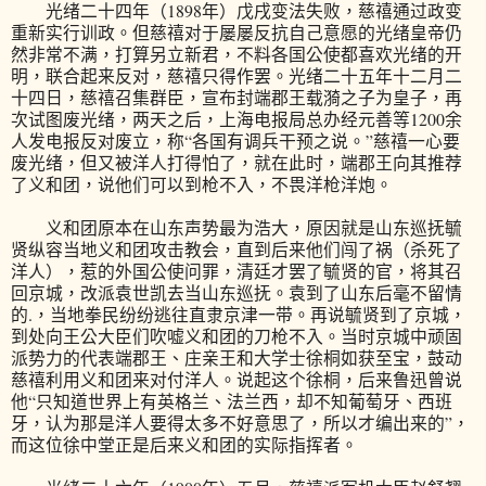
光绪二十四年（1898年）戊戌变法失败，慈禧通过政变
重新实行训政。但慈禧对于屡屡反抗自己意愿的光绪皇帝仍
然非常不满，打算另立新君，不料各国公使都喜欢光绪的开
明，联合起来反对，慈禧只得作罢。光绪二十五年十二月二
十四日，慈禧召集群臣，宣布封端郡王载漪之子为皇子，再
次试图废光绪，两天之后，上海电报局总办经元善等1200余
人发电报反对废立，称“各国有调兵干预之说。”慈禧一心要
废光绪，但又被洋人打得怕了，就在此时，端郡王向其推荐
了义和团，说他们可以到枪不入，不畏洋枪洋炮。
义和团原本在山东声势最为浩大，原因就是山东巡抚毓
贤纵容当地义和团攻击教会，直到后来他们闯了祸（杀死了
洋人），惹的外国公使问罪，清廷才罢了毓贤的官，将其召
回京城，改派袁世凯去当山东巡抚。袁到了山东后毫不留情
的.，当地拳民纷纷逃往直隶京津一带。再说毓贤到了京城，
到处向王公大臣们吹嘘义和团的刀枪不入。当时京城中顽固
派势力的代表端郡王、庄亲王和大学士徐桐如获至宝，鼓动
慈禧利用义和团来对付洋人。说起这个徐桐，后来鲁迅曾说
他“只知道世界上有英格兰、法兰西，却不知葡萄牙、西班
牙，认为那是洋人要得太多不好意思了，所以才编出来的”，
而这位徐中堂正是后来义和团的实际指挥者。