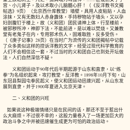
宫、小儿肾子，及以术取小儿脑髓心肝！（《反洋教书文揭
帖选》9页）（北京西什库教堂）墙壁，具用人皮粘贴，人血
涂抹，又有无数妇人赤身露体，手持秽物站于墙头，又以孕
妇剖腹钉于楼上，故（义和团）团民请神上体，行至楼前，
被邪秽所冲，神即下法，不能前进，是以难以焚烧。又兼教
堂有老鬼子在内，专用邪术伤人，固难取胜，反多受伤。
（《庚子记事》28页）在当时广为流传的义和团揭帖中记载
了众多类似这样的控诉洋教的文字，经受过现代科学教育的
人们不会相信这一套，不过当时的义和团自己也到处开坛做
法，人们自然深信不疑。
义和团运动于90年代后半期起源于山东和直隶，以“练
拳”为名组织起来，攻打教堂，反洋教。1898年10月下旬，山
东冠县梨园屯拳民起义，使义和团运动迅速兴起，从山东发
展到直隶，并于1900年夏进入北京天津。
二、义和团的兴旺
如果说这种极端情绪只是在民间的话，那还不至于惹出什
么大麻烦。不过很不幸的，这股力量卷入了一场更加巨大的
政治斗争之中并被迅速催生成更为可怕的政治运动。