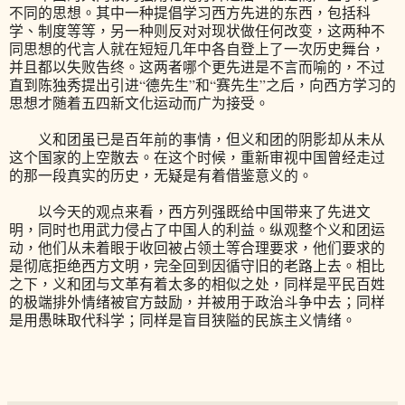
不同的思想。其中一种提倡学习西方先进的东西，包括科
学、制度等等，另一种则反对对现状做任何改变，这两种不
同思想的代言人就在短短几年中各自登上了一次历史舞台，
并且都以失败告终。这两者哪个更先进是不言而喻的，不过
直到陈独秀提出引进“德先生”和“赛先生”之后，向西方学习的
思想才随着五四新文化运动而广为接受。
义和团虽已是百年前的事情，但义和团的阴影却从未从
这个国家的上空散去。在这个时候，重新审视中国曾经走过
的那一段真实的历史，无疑是有着借鉴意义的。
以今天的观点来看，西方列强既给中国带来了先进文
明，同时也用武力侵占了中国人的利益。纵观整个义和团运
动，他们从未着眼于收回被占领土等合理要求，他们要求的
是彻底拒绝西方文明，完全回到因循守旧的老路上去。相比
之下，义和团与文革有着太多的相似之处，同样是平民百姓
的极端排外情绪被官方鼓励，并被用于政治斗争中去；同样
是用愚昧取代科学；同样是盲目狭隘的民族主义情绪。