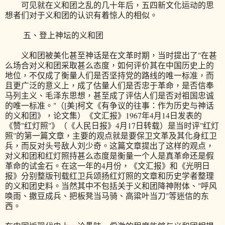
可见就在义和团之乱的几十年后，五四新文化运动的思
想者们对于义和团的认识有着惊人的相似。
五、登上神坛的义和团
义和团被美化甚至神话是在文革时期，当时提出了"在甚
么场合对义和团采取甚么态度，如何评价其在中国历史上的
地位，不仅成了衡量人们是否坚持党的路线的唯一标准，而
且更广泛的意义上，成了估量人们是否忠于革命，是否信奉
马列主义、毛泽东思想，甚至成了评估人们是否对祖国忠诚
的唯一标准。"（[美]柯文《有争议的往事：作为历史与神话
的义和团》，论文集）《文汇报》1967年4月14日发表的
《赞"红灯照"》（《人民日报》4月17日转载）是当时评"红灯
照"的第一篇文章，主要的观点就是要保卫文革及其化身红卫
兵，而反对头号敌人刘少奇。这篇文章提出了这样的观点，
对义和团和红灯照持甚么态度是衡量一个人是真革命还是假
革命的试金石。在这一年的4月份，《文汇报》和《光明日
报》分别整版刊载红卫兵颂扬红灯照的文章和历史学者整理
的义和团史料。当然其中不包括关于义和团降神附体、"呼风
唤雨、撒豆成兵、把板凳当马骑、高粱叶当刀"等迷信的东
西。