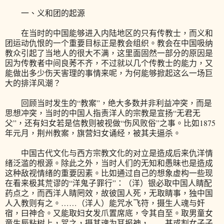
一、义和团的起源
在当时的中国能够进入内陆地区的只有传教士，而义和
团运动仇恨的一个重要目标正是教会组织。教会在中国吸纳
教众引起了当地人的很大不满，这里面固然一部分的原因是
因为传教者中间良莠不齐，不过就以几个传教士的能力，又
能做出多少伤天害理的事情来呢，为何能够掀起这么一场巨
大的排洋风潮？
回顾当时发生的“教案”，绝大多数并非利益冲突，而是
思想冲突，当时的中国人指责洋人的宗教是宣扬“无君无
父”，还有妇女若是信教则被视做“伤风败俗”之事。比如1875
年元月，荆州教案，旗营妇女诵经，被其夫逼杀。
中国古代文化与西方宗教文化的对立是造成后来仇洋情
绪泛滥的根源。除此之外，当时人们的无知和愚昧也是造成
这种敌视情绪的重要因素。比如通过自己的想象虚构一些现
在看来极其荒谬的“洋鬼子罪行”：（洋）银必取中国人睛配
药点之，而西洋人睛罔效，故彼国人死，无取睛事，独中国
人入教则有之。……（洋人）能咒水飞符，摄生人魂与奸
宿，曰神合。又能取妇女发爪置席底，令其自至。取男童女
童生辰粘树上，咒之，摄其魂为耳报神，……甚或割女子子