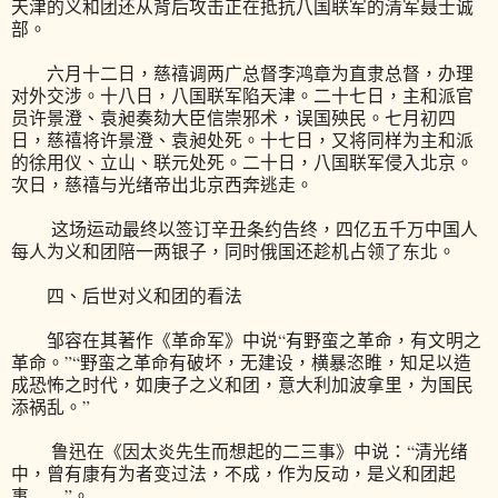
天津的义和团还从背后攻击正在抵抗八国联军的清军聂士诚
部。
六月十二日，慈禧调两广总督李鸿章为直隶总督，办理
对外交涉。十八日，八国联军陷天津。二十七日，主和派官
员许景澄、袁昶奏劾大臣信崇邪术，误国殃民。七月初四
日，慈禧将许景澄、袁昶处死。十七日，又将同样为主和派
的徐用仪、立山、联元处死。二十日，八国联军侵入北京。
次日，慈禧与光绪帝出北京西奔逃走。
这场运动最终以签订辛丑条约告终，四亿五千万中国人
每人为义和团陪一两银子，同时俄国还趁机占领了东北。
四、后世对义和团的看法
邹容在其著作《革命军》中说“有野蛮之革命，有文明之
革命。”“野蛮之革命有破坏，无建设，横暴恣睢，知足以造
成恐怖之时代，如庚子之义和团，意大利加波拿里，为国民
添祸乱。”
鲁迅在《因太炎先生而想起的二三事》中说：“清光绪
中，曾有康有为者变过法，不成，作为反动，是义和团起
事……”。