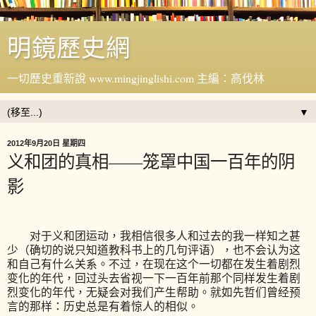
明鏡歷史網
一切歷史重新說 www.mingjinglishi.com 主編：高伐林
▼
2012年9月20日 星期四
义和团的真相——笼罩中国一百年的阴
影
对于义和团运动，我相信很多人和过去的我一样知之甚
少（确切的说只知道教科书上的几句评语），也不会认为这
和自己有什么关系。不过，在现在这个一切都在发生着剧烈
变化的年代，回过头去省视一下一百年前那个同样发生着剧
烈变化的年代，无疑会对我们产生帮助。就如先哲们曾经预
言的那样：历史总是有着惊人的相似。