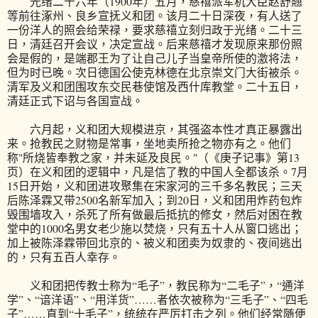
光绪二十六年（1900年）五月，慈禧派军机大臣赵舒翘
等前往涿州、良乡宣抚义和团。该月二十日深夜，有人送了
一份洋人的照会给荣禄，要求慈禧立刻归政于光绪。二十三
日，清廷召开会议，决定宣战。后来慈禧才发现原来那份照
会是假的，是端郡王为了让自己儿子当皇帝所使的激将法，
但为时已晚。次日德国公使克林德在北京崇文门大街被杀。
清军及义和团围攻东交民巷使馆及西什库教堂。二十五日，
清廷正式下诏与各国宣战。
六月起，义和团大规模进京，其强盗本性才真正暴露出
来。抢教民之财物是常事，坐地卖所抢之物亦有之。他们
称"所烧皆奉教之家，并未延及良民。"（《庚子记事》第13
页）在义和团的逻辑中，凡是信了教的中国人全都该杀。7月
15日开始，义和团进攻聚集在宋家河的三千多名教民；三天
后陈泽霖又带2500名新军加入；到20日，义和团用炸药包炸
毁围墙攻入，杀死了所有做最后抵抗的修女，然后对困在教
堂中的1000名男女老少施以焚烧，只有五十人从窗口逃出；
加上被陈泽霖带回北京的、被义和团卖为奴隶的、夜间逃出
的，只有五百人幸存。
义和团把传教士称为“毛子”，教民称为“二毛子”，“通洋
学”、“谙洋语”、“用洋货”……者依次被称为“三毛子”、“四毛
子”……直到“十毛子”，统统在严厉打击之列。他们经常随便