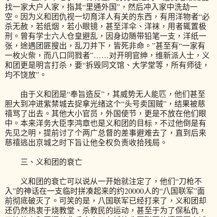
找一家大户人家，指其“里通外国”，然后冲入家中洗劫一
空。因为义和团仇视一切育洋人有关的东西，有用洋物者“必
杀无赦，若纸烟，若小眼镜，甚至洋伞、洋袜，用者辄置极
刑。曾有学士六人仓皇避乱，因身边随带铅笔一支，洋纸一
张，途遇团匪搜出，乱刀并下，皆死非命。”甚至有“一家有
一枚火柴，而八口同戮者”……对开明官绅，维新派人士，义
和团更是明言打杀，要“拆毁同文馆、大学堂等，所有师徒，
均不饶放”。
由于义和团是“奉旨造反”，其威势无人能匹，他们甚至
胆大到冲进紫禁城去捉拿光绪这个“头号卖国贼”，结果被慈
禧骂了出去。其他大小官员，外国使节，更是不放在他们眼
中。本来洋务大臣李鸿章也是义和团的目标，不过他倒是有
先见之明，提前讨了个两广总督的差事避难去了，直到后来
慈禧逃出京城之时下旨让他全权负责收拾残局。
三、义和团的衰亡
义和团的衰亡可以说从一开始就注定了，他们“刀枪不
入”的神话在一支临时拼凑起来的约20000人的“八国联军”面
前彻底破灭了。可笑的是，八国联军已经打来了，义和团却
还仍然热衷于烧教堂、杀教民的运动，甚至于为了保私仇，