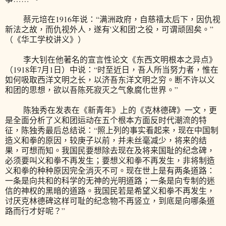
蔡元培在1916年说：“满洲政府，自慈禧太后下，因仇视
新法之故，而仇视外人，遂有'义和团'之役，可谓顽固矣。”
（《华工学校讲义》）
李大钊在他著名的宣言性论文《东西文明根本之异点》
（1918年7月1日）中说：“时至近日，吾人所当努力者，惟在
如何吸取西洋文明之长，以济吾东洋文明之穷。断不许以义
和团的思想，欲以吾陈死寂灭之气象腐化世界。”
陈独秀在发表在《新青年》上的《克林德碑》一文，更
是全面分析了义和团运动在五个根本方面反时代潮流的特
征，陈独秀最后总结说：“照上列的事实看起来，现在中国制
造义和拳的原因，较庚子以前，并未丝毫减少，将来的结
果，可想而知。我国民要想除去现在及将来国耻的纪念碑，
必须要叫义和拳不再发生；要想义和拳不再发生，非将制造
义和拳的种种原因完全消灭不可。现在世上是有两条道路：
一条是向共和的科学的无神的光明道路；一条是向专制的迷
信的神权的黑暗的道路。我国民若是希望义和拳不再发生，
讨厌克林德碑这样可耻的纪念物不再竖立，到底是向哪条道
路而行才好呢？”