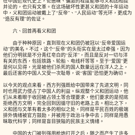
在中国近现代史上，论愚昧、偏激的程度能够与义和团相提
并论的，也只有文革。在这场破坏性更甚义和团的十年运动
中，义和团运动被戴上了“反帝”、“人民运动”等光环，更成为
“造反有理”的佐证。
六、回首再看义和团
由于种种原因，直到现在义和团仍被冠以“反帝爱国运
动”的美名。不过，这个“反帝”的头衔实在是太过牵强，因为
他们分明就是不分青红皂白的“反洋”，而且是反对一切与洋
有关的东西，包括铁路、轮船、电线杆等等。至于“爱国”更
是何以见得，光是被他们杀死的国人数量远远在洋人之上，
最后还害的中国人又受一次耻辱，说“害国”恐怕更为确切。
以今天的观点来看，西方列强既给中国带来了先进文明，同
时也用武力侵占了中国人的利益。纵观整个义和团运动，他
们从未着眼于收回被占领土等合理要求，他们要求的是彻底
拒绝西方文明，完全回到因循守旧的老路上去。相比之下，
义和团与文革有着太多的相似之处，同样是平民百姓的极端
排外情绪被官方鼓励，并被用于政治斗争中去；同样是用愚
昧取代科学；同样是盲目狭隘的民族主义情绪。
中国的大门被列强用枪炮打开之后，随之而产生了许多