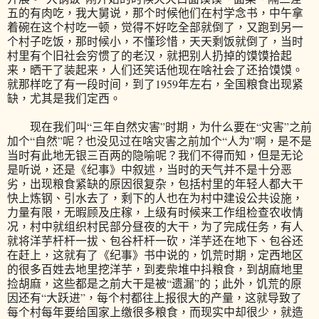
五的有肉吃，我大舅说，那个时候他们在村学念书，中午拿
着碗在这个村吃一顿，觉得不好吃全部就倒了，又跑到另一
个村子吃饭，那时候小，不懂珍惜，天天剩饭就倒了，当时
村里有个旧社会穷惯了的老汉，就把别人扔掉的馍馍拾起
来，晒干了装起来，人们还笑话他现在啥社会了还拾馍馍。
就那样吃了有一段时间，到了1959年左右，全国粮食出现紧
缺，尤其是我们定西。
现在我们叫“三年自然灾害”时期，为什么要在“灾害”之前
加个“自然”呢？也没见过在啥灾害之前加个“人为”啊，是不是
当时有此地无银三百两的隐喻呢？我们不得而知，但是无论
是听说，还是《纪事》中叙述，当时的天气并不是十分恶
劣，出现粮食紧缺的原因很复杂，包括村里的年轻人都大干
快上炼钢、引水去了，剩下的人也在为村中建设公共设施，
力量有限，无暇顾及庄稼，上级有时候来工作组检查农收情
况，村中就组织村民部分昼夜的大干，为了完成任务，有人
就将洋芋杆杆一拔、包谷杆杆一砍，洋芋还在地下、包谷还
在赶上，这就有了《纪事》书中说的，饥荒时期，定西地区
的很多百姓去地里挖洋芋，到麦柴堆中抖粮食，到胡麻地里
捡胡麻，这些都是之前大干是被“遗漏”的；此外，饥荒的原
因还有“大跃进”，每个村都往上报很大的产量，这就导致了
每个村每年要给国家上缴很多粮食，而现实中却很少，就造