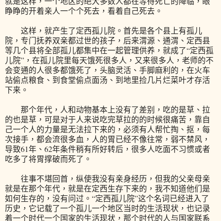
就是这样，一个地区的绝大多数人都在等待死亡的降临，眼
睁睁的开着亲人一个个死去，看着自己死去。
这样，就产生了定西孤儿院。首先是各个县上有孤儿
院，专门抚养双亲都过世的孩子，后来渭源、通渭、定西县
等几个县将全部孤儿都集中在一起管理供养，就成了“定西孤
儿院”，在孤儿院里每天饿死很多人，又来很多人，老师的不
会变通的人很多都饿死了，头脑灵活、手脚麻利的，在火车
站偷点粮食、到食堂偷点面汤、到地里捡几片烂菜叶才存活
下来。
那个年代，人和动物基本上没有了差别，吃的是草、拉
的也是草，可是对于人来说吃完草拉的的时候很痛苦，靠自
己一个人的力量是无法拉下来的，必须有人帮忙掏、抠，每
次接手，都会流很多血，人的胃已经不像往常，弱不禁风，
导致61年、62年条件稍有所好转后，很多人吃面不习惯或者
吃多了将胃撑破而死了。
往事不堪回首，纵使我没有亲身经历，但我的父亲母亲
就是在那个年代，就是在定西生存下来的，我不知道他们是
如何生存的，没有问过。“定西孤儿院”这个名词已经进入了
历史，它记载了一个孤儿一个地区当时的生活现状，也记录
着一个时代一个国家的生活现状，那个时代的人与国家联系