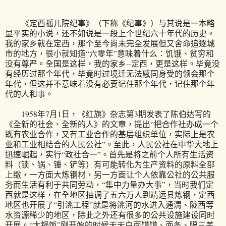
《定西孤儿院纪事》（下称《纪事》）与其说是一本略
显平实的小说，还不如说是一段上个世纪六十年代的历史。
我的家乡就在定西，那个至今尚未完全发展但又舍命追逐城
市的地方，很小就知道“六零年”意味着什么：饥饿、贫穷和
没有尊严。全国是这样，我的家乡--定西，更是这样。毕竟没
有经历过那个年代，毕竟时过境迁无法感同身受的领会那个
年代，但这并不意味着没有必要记住那个年代，记住那个年
代的人和事。
1958年7月1日，《红旗》杂志第3期发表了陈伯达写的
《全新的社会、全新的人》的文章，提出“把合作社办成一个
既有农业合作，又有工业合作的基层组织单位，实际上是农
业和工业相结合的人民公社”。至此，人民公社在中华大地上
迅速崛起，实行“政社合一”。首先是将之前个人所有生活资
料（锁、锅、锤、铲等）有可能转化为生产资料的原料全部
上缴，一方面大炼钢材，另一方面让个人依靠公社的公共服
务而生活有利于共同劳动，“集中力量办大事”，当时我们定
西就是这样，在全地区抽调了五六万人到靖远县炼钢，定西
地区也开展了“引洮工程”就是将洮河的水进入通渭、陇西等
水资源稀少的地区，除此之外还有很多的公共设施建设同时
开展。“大锅饭”刚开始的时候天天白面馍馍、面条、隔三差