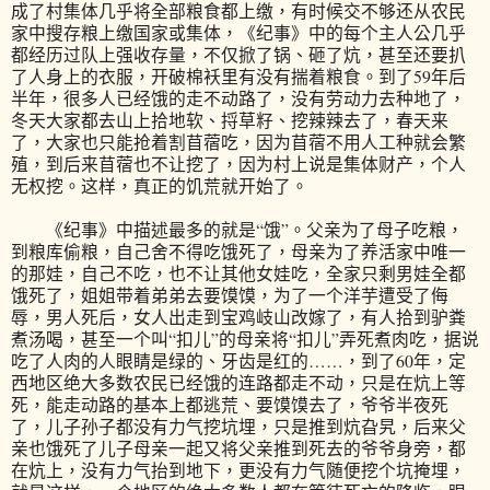
成了村集体几乎将全部粮食都上缴，有时候交不够还从农民
家中搜存粮上缴国家或集体，《纪事》中的每个主人公几乎
都经历过队上强收存量，不仅掀了锅、砸了炕，甚至还要扒
了人身上的衣服，开破棉袄里有没有揣着粮食。到了59年后
半年，很多人已经饿的走不动路了，没有劳动力去种地了，
冬天大家都去山上拾地软、捋草籽、挖辣辣去了，春天来
了，大家也只能抢着割苜蓿吃，因为苜蓿不用人工种就会繁
殖，到后来苜蓿也不让挖了，因为村上说是集体财产，个人
无权挖。这样，真正的饥荒就开始了。
《纪事》中描述最多的就是“饿”。父亲为了母子吃粮，
到粮库偷粮，自己舍不得吃饿死了，母亲为了养活家中唯一
的那娃，自己不吃，也不让其他女娃吃，全家只剩男娃全都
饿死了，姐姐带着弟弟去要馍馍，为了一个洋芋遭受了侮
辱，男人死后，女人出走到宝鸡岐山改嫁了，有人拾到驴粪
煮汤喝，甚至一个叫“扣儿”的母亲将“扣儿”弄死煮肉吃，据说
吃了人肉的人眼睛是绿的、牙齿是红的……，到了60年，定
西地区绝大多数农民已经饿的连路都走不动，只是在炕上等
死，能走动路的基本上都逃荒、要馍馍去了，爷爷半夜死
了，儿子孙子都没有力气挖坑埋，只是推到炕旮旯，后来父
亲也饿死了儿子母亲一起又将父亲推到死去的爷爷身旁，都
在炕上，没有力气抬到地下，更没有力气随便挖个坑掩埋，