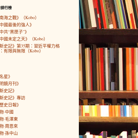
書排行榜
南海之戰》（Kobo）
中國最後的強人》
中共“黑匣子”》
中國未定之天》（Kobo）
新史記》第35期：習近平權力格
：有限與無限（Kobo）
名星》
明鏡月刊》
新史記》
新史記》專訪
歷史日報》
物·中國
物·毛澤東
物·周恩來
物·孫中山