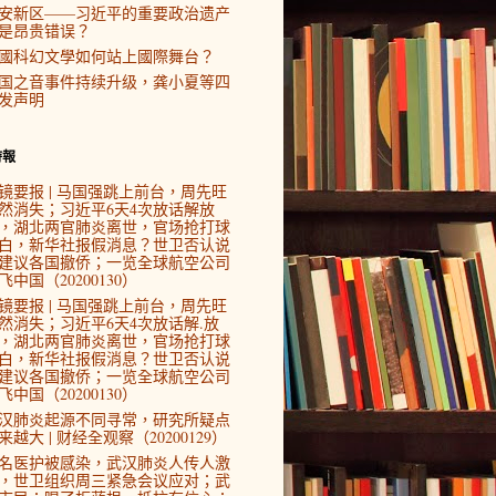
安新区——习近平的重要政治遗产
是昂贵错误？
國科幻文學如何站上國際舞台？
国之音事件持续升级，龚小夏等四
发声明
時報
镜要报 | 马国强跳上前台，周先旺
然消失；习近平6天4次放话解放
，湖北两官肺炎离世，官场抢打球
白，新华社报假消息？世卫否认说
建议各国撤侨；一览全球航空公司
飞中国（20200130）
镜要报 | 马国强跳上前台，周先旺
然消失；习近平6天4次放话解.放
，湖北两官肺炎离世，官场抢打球
白，新华社报假消息？世卫否认说
建议各国撤侨；一览全球航空公司
飞中国（20200130）
汉肺炎起源不同寻常，研究所疑点
来越大 | 财经全观察（20200129）
4名医护被感染，武汉肺炎人传人激
，世卫组织周三紧急会议应对；武