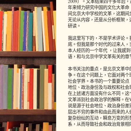
2009）。文革结束四十多年后，
年来倾力研究中国的文化大革命，在
间北京大中学校的文革，这期间
无论从内容，还是从分析框架，
研读。
我这里写下的，不是学术评论。
底。但我是那个时代的过来人，当
本人经历的一个年代 ，让我感
语，和与北京中学文革有关的章
本书关注的重点，是北京文革中的
争。在这个问题上，它面对两个
社会学界。本书的一个重要论点
地位、政治身份及与政权和社会现
在上述诸方面没有什么不同。这
文革派别社会政治学的解释。在W
说是源于社会地位、政治身份差别
层出不穷的事件和由此而来的人
复杂纷纭的互动，瞬息万变的形
系，从而导致社会和政治背景相