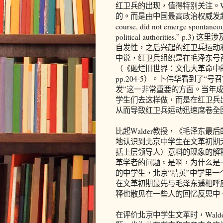
红卫兵的出现，值得特别关注。W
的。而是由中国最高政治权威发起并得到它的
course, did not emerge spontaneous
political authorities
自发性，之后兴起的红卫兵运动
中说，红卫兵组织是在毛泽东号
（《砸烂旧世界：文化大革命中的
pp.204-5）。卜伟华看到了“号
发”这一非常重要的方面。当年
学生们去这样做，而是在红卫兵
从而导致红卫兵运动迅速席卷全
比起Walder教授，《毛泽东最后的革命
地认识到北京中学生在文革初期
括上层领导人）意料的现象的解释
革学者的问题。是啊，为什么是一
的中学生，北京“精英”中学里一
在文革初期最先与毛泽东遥相呼
释也散见在一些人的回忆反思中
在评价北京中学生文革时，Wal