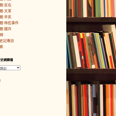
題·反右
題·文革
題·辛亥
題·林彪事件
題·國共
頻
史記專訪
者
歷史網歸檔
者