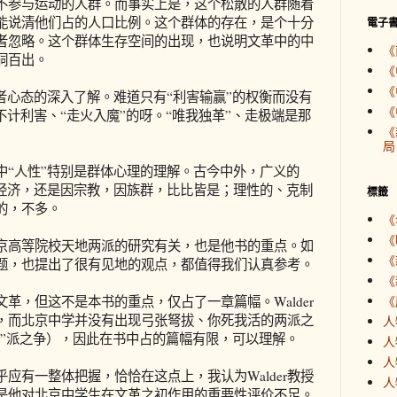
不参与运动的人群。而事实上是，这个松散的人群随着
能说清他们占的人口比例。这个群体的存在，是个十分
電子
者忽略。这个群体生存空间的出现，也说明文革中的中
《
洞百出。
《
《
者心态的深入了解。难道只有“利害输赢”的权衡而没有
《
不计利害、“走火入魔”的呀。“唯我独革”、走极端是那
《
局
中“人性”特别是群体心理的理解。古今中外，广义的
因经济，还是因宗教，因族群，比比皆是；理性的、克制
標籤
的，不多。
《
《
对北京高等院校天地两派的研究有关，也是他书的重点。如
《
题，也提出了很有见地的观点，都值得我们认真参考。
《
革，但这不是本书的重点，仅占了一章篇幅。Walder
《
，而北京中学并没有出现弓张弩拔、你死我活的两派之
人
四”派之争），因此在书中占的篇幅有限，可以理解。
人
人
应有一整体把握，恰恰在这点上，我认为Walder教授
人
是他对北京中学生在文革之初作用的重要性评价不足。