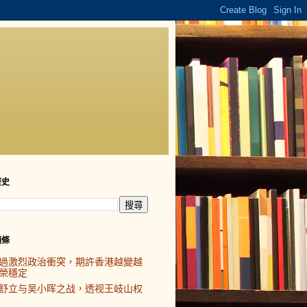
歷史
頭條
過激烈政治衝突，期許香港越變越
榮穩定
舒立与吴小晖之战，透视王岐山权