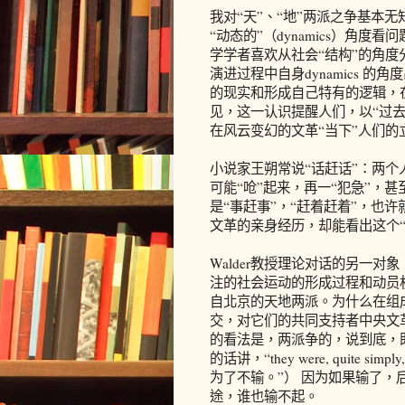
我对“天”、“地”两派之争基本无
“动态的”（dynamics）角
学学者喜欢从社会“结构”的角度
演进过程中自身dynamics 
的现实和形成自己特有的逻辑，
见，这一认识提醒人们，以“过去
在风云变幻的文革“当下”人们
小说家王朔常说“话赶话”：两个
可能“呛”起来，再一“犯急”，
是“事赶事”，“赶着赶着”，也许
文革的亲身经历，却能看出这个“
Walder教授理论对话的另一
注的社会运动的形成过程和动员
自北京的天地两派。为什么在组
交，对它们的共同支持者中央文
的看法是，两派争的，说到底，
的话讲，“they were, quite sim
为了不输。”） 因为如果输了
途，谁也输不起。