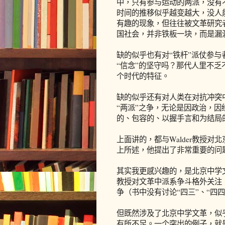
中，只有参与运动的两派，没有
时间的推移似乎越变越大，没人
有趣的现象，但往往被文革研究
国社会，并非铁板一块，而是漏
缺的似乎也有对“铁杆”派仗参与
“信念”的坚守吗？那代人里不乏
个时代的特征。
缺的似乎还有对人类在对抗冲突
“两派”之争，无论是因政治，
的、包容的、以握手言和为结局
上面讲的，都与Walder教授
上所述，他提出了非常重要的问
其实我更感兴趣的，是北京中学文
教授对文革中派系争斗格外关注
争（书中没有讨论“四三”、“四
但既然涉及了北京中学文革，似乎
有所不足。一个突出的例子，就