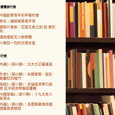
時瀏覽排行榜
中國創業青年的早餐約會
英文：總統被罵很平常
週新片看板：亞瑟王者之劍 尬 異形
約
國政壇航天少帥群體
人眼前一亮的光頭女星
排行榜
內幕》(第63期)：北大方正幕後腐
外參》(第83期)：肖建華案 - 習近
曾慶紅的暗鬥
政經》(第21期)：克強經濟學已經
敗 近平經濟學重蹈覆轍
中國密報》(第55期)：十九大有人
船落水
內幕》(第62期)：肖建華萬億帝國
國權貴俱樂部