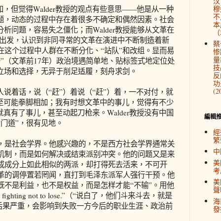
汉
知，但觉得Walder教授的观点有些意思——他是从一种
穆
不
度看问题，动态的过程中存在着很多不确定和偶然因素。社会
本
分析问题，容易失之僵化；而Walder教授能够从文革在
（2
的角度出发，认识到非同寻常的文革在演进中不断制造着新
蔡
在这个过程中人群在不断分化、“站队”和改组。显而易
惨
量
”（文革前17年）政治境遇简单地、贴标签式地定位处
技
的立场和选择，无异于削足适履，刻舟求剑。
反
功
(2
人说着话，说（“赶”）着说（“赶”）着，一不对付，就
甚至可能拳脚相加；我有时想文革中的事儿，觉得有不少
就真有了事儿，甚至动起刀枪来。Walder教授没有中国
編輯
门道”，很有见地。
經
繁
对象，是社会学界。他感兴趣的，不是西方社会学界通常关
中
机制，而是如何解决或结束派别冲突。他的问题又是来
美
成成分上如此相似的两派，却打得死去活来，不可开
考
革的调停置若罔闻，直打到毛泽东派军人强行干预。他
美
既不是利益，也不是权益，而是怎样才能“不输”。用他
聲
ply, fighting not to lose.”（“说白了，他们斗来斗去，就是
海
，后果严重，会影响到失败一方今后的职业生涯、政治前
發