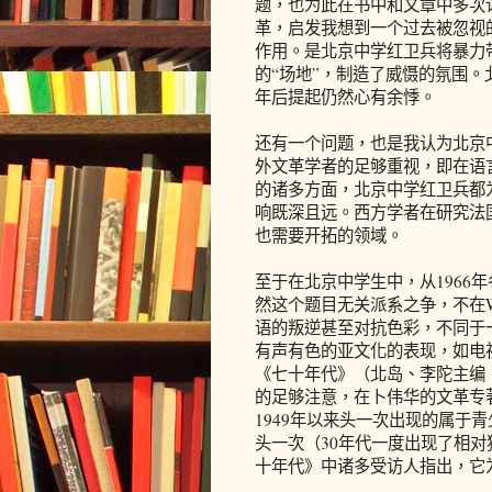
题，也为此在书中和文章中多次
革，启发我想到一个过去被忽视
作用。是北京中学红卫兵将暴力
的“场地”，制造了威慑的氛围
年后提起仍然心有余悸。
还有一个问题，也是我认为北京
外文革学者的足够重视，即在语
的诸多方面，北京中学红卫兵都
响既深且远。西方学者在研究法
也需要开拓的领域。
至于在北京中学生中，从1966
然这个题目无关派系之争，不在W
语的叛逆甚至对抗色彩，不同于
有声有色的亚文化的表现，如电
《七十年代》（北岛、李陀主编，
的足够注意，在卜伟华的文革专
1949年以来头一次出现的属于
头一次（30年代一度出现了相
十年代》中诸多受访人指出，它