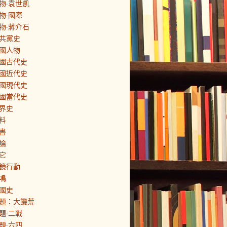
物·袁世凱
物·國際
物·蔣介石
共黨史
國人物
國古代史
國近代史
國現代史
國當代史
界史
料
書
論
它
鏡行動
鳴
國史
題：大饑荒
題·二戰
題·六四