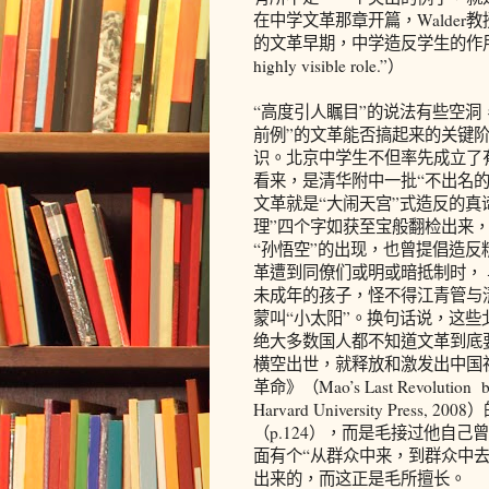
在中学文革那章开篇，Walde
的文革早期，中学造反学生的作用高度引人瞩目
highly visible role.”）
“高度引人瞩目”的说法有些空洞
前例”的文革能否搞起来的关键
识。北京中学生不但率先成立了有
看来，是清华附中一批“不出名
文革就是“大闹天宫”式造反的真
理”四个字如获至宝般翻检出来，
“孙悟空”的出现，也曾提倡造反
革遭到同僚们或明或暗抵制时，
未成年的孩子，怪不得江青管与清
蒙叫“小太阳”。换句话说，这
绝大多数国人都不知道文革到底
横空出世，就释放和激发出中国
革命》（Mao’s Last Revolution by 
Harvard University Pr
（p.124），而是毛接过他自
面有个“从群众中来，到群众中去
出来的，而这正是毛所擅长。