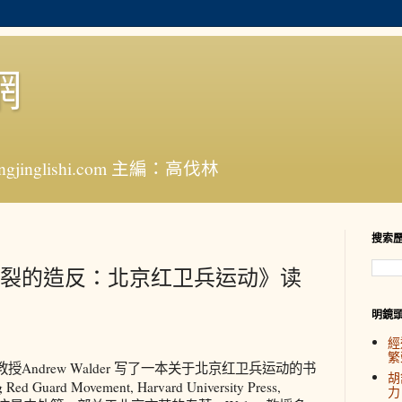
網
jinglishi.com 主編：高伐林
搜索
裂的造反：北京红卫兵运动》读
明鏡
經
繁
ndrew Walder 写了一本关于北京红卫兵运动的书
胡
g Red Guard Movement, Harvard University Press,
力