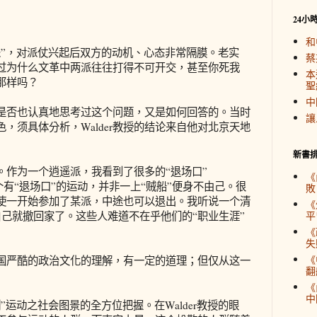
24小
和
派”，对派仗兴起后双方的动机、心态非常隔膜。老实
蔡
过为什么文革中两派往往打得不可开交，甚至你死我
本
的那样吗？
聖
中
是否也认真地思考过这个问题，又是如何回答的。当时
讓
，须具体分析，Walder教授的结论来自他对北京天地
新書
。作为一个逍遥派，我看到了很多的“退场口”
《
是个有“退场口”的运动，并非一上“贼船”便身不由己。很
敗
使一开始参加了某派，中途也可以退出。我听说一个清
《
，自己就撤回家了。这些人难道不在乎他们的“职业生涯”
平
《
失
《
对中国严酷的政治文化的理解，有一定的道理；但仅从这一
翻
《
中
”运动之社会图景的全方位把握。在Walder教授的眼