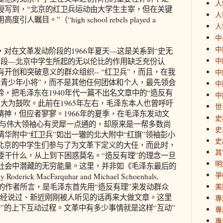
人
r教授写到，“北京的红卫兵运动由大学生主宰，但在关键
人
。”（“high school rebels played a
人
中
中
，对在文革发动阶段的1966年夏天—这是关系到“史无
中
阶段—北京中学生所起的无以伦比的作用缺乏充份认
开创和突破意义的群众组织-- “红卫兵”，而且，在我
中
的青少年小将”，而不是其他任何团体和个人，最先领会
中
谛，把毛泽东在1940年代一篇不出名文章中的“造反有
中
大为鼓吹。此前在1965年左右，毛泽东本人也曾呼吁
世
精神，但应者寥寥。1966年的夏季，在毛泽东发动文
史
 与伟大领袖心有灵犀一点通的，却原来是一帮多数尚
史
华附中“红卫兵”如出一辙的北大附中“红旗”领袖彭小
史
些北京的中学生们参与了为文革下定义的大任，而此时，
其
要干什么，从上到下困惑莫名。“造反有理”的理念一旦
明
社会中潜藏的无穷能量。这里，并非如《毛泽东最后的
爭
Roderick MacFarquhar and Michael Schoenhals,
ess, 2008）的作者所言，是毛泽东首先用“造反有理”来发动群众
美
己曾经说过、新近刚刚被人听见的话再来大做文章。这里
專
”的上下互动过程。文革中有多少事情就是这样“互动”
專
專