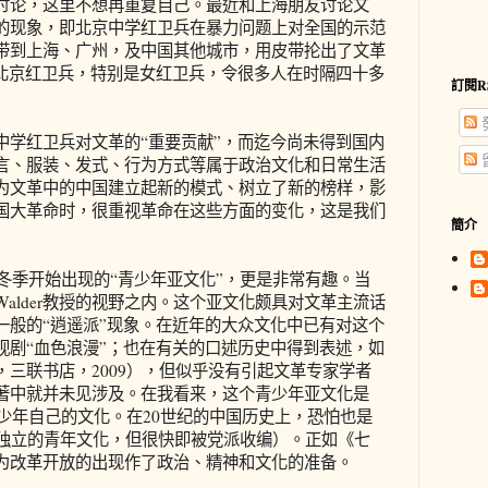
讨论，这里不想再重复自己。最近和上海朋友讨论文
的现象，即北京中学红卫兵在暴力问题上对全国的示范
带到上海、广州，及中国其他城市，用皮带抡出了文革
。北京红卫兵，特别是女红卫兵，令很多人在时隔四十多
訂閱R
中学红卫兵对文革的“重要贡献”，而迄今尚未得到国内
言、服装、发式、行为方式等属于政治文化和日常生活
为文革中的中国建立起新的模式、树立了新的榜样，影
国大革命时，很重视革命在这些方面的变化，这是我们
簡介
年冬季开始出现的“青少年亚文化”，更是非常有趣。当
alder教授的视野之内。这个亚文化颇具对文革主流话
一般的“逍遥派”现象。在近年的大众文化中已有对这个
视剧“血色浪漫”；也在有关的口述历史中得到表述，如
三联书店，2009），但似乎没有引起文革专家学者
著中就并未见涉及。在我看来，这个青少年亚文化是
青少年自己的文化。在20世纪的中国历史上，恐怕也是
对独立的青年文化，但很快即被党派收编）。正如《七
为改革开放的出现作了政治、精神和文化的准备。