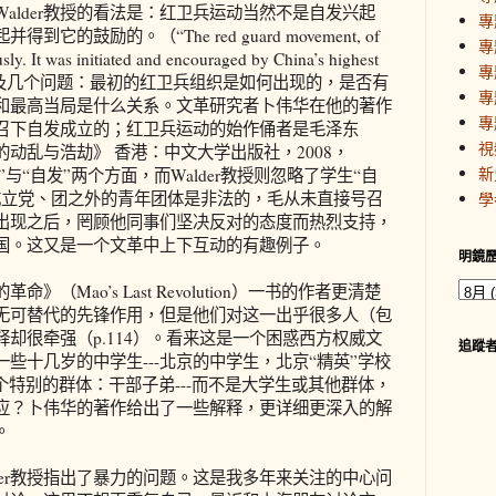
alder教授的看法是：红卫兵运动当然不是自发兴起
專
鼓励的。（“The red guard movement, of
專
ly. It was initiated and encouraged by China’s highest
專
.” p.3) 这里涉及几个问题：最初的红卫兵组织是如何出现的，是否有
專
和最高当局是什么关系。文革研究者卜伟华在他的著作
專
召下自发成立的；红卫兵运动的始作俑者是毛泽东
視
动乱与浩劫》 香港：中文大学出版社，2008，
新
召”与“自发”两个方面，而Walder教授则忽略了学生“自
成立党、团之外的青年团体是非法的，毛从未直接号召
學
出现之后，罔顾他同事们坚决反对的态度而热烈支持，
国。这又是一个文革中上下互动的有趣例子。
明鏡
》（Mao’s Last Revolution）一书的作者更清楚
无可替代的先锋作用，但是他们对这一出乎很多人（包
却很牵强（p.114）。看来这是一个困惑西方权威文
追蹤
些十几岁的中学生---北京的中学生，北京“精英”学校
个特别的群体：干部子弟---而不是大学生或其他群体，
应？卜伟华的著作给出了一些解释，更详细更深入的解
。
der教授指出了暴力的问题。这是我多年来关注的中心问