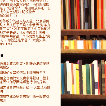
市民：喝了板蓝根，抵抗有信心；
迪再降香港主权评级，港府怼理据
足；7成台湾人：韩国瑜放弃吧！日
成立太空部队 | 明镜快点
0200121-1）
奇陈敏尔的胡来与无能：北京房价
跌，重庆低于平均 ; 中俄伊“海洋力
新三角”，冲着美国来？中美抗衡科
战才是关键 ; 《反渗透法》闯关，
的是中共统战 ; 李小龙女儿告上“真
夫”，为钱还是荣誉？| 六度头条
0191128)
推薦
過激烈政治衝突，期許香港越變越
榮穩定
國科幻文學如何站上國際舞台？
國之音關於郭文貴事件聲明：從未
慮因任何原因縮短進行中的採訪
國之音事件持續升級 一天出現兩份
明
南航空成為德意志银行第一股東引
揣測