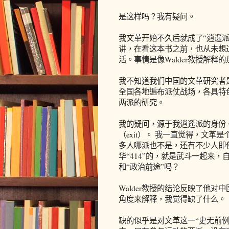
是这样吗？我有疑问。
我文革开始不久后就成了“逍遥
讲，在看这本书之前，也从未想
活。事情是像Walder教授解释
我不知道我们中国的文革研究者
全国各地遍布派仗战场，各具特色
两派的研究。
我的疑问，源于我逍遥派的身份
（exit）。 我一直觉得，文革
多人哪派也不是，还有不少人即
华“414”的，就是武斗一起来
和“政治前途”吗？
Walder教授的结论反映了他
角度来解释，我觉得缺了什么。
缺的似乎是对文革这一“史无前例