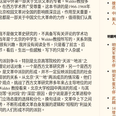
这是中外第一部关于北京文革的专著。Walder教授多
雄
西方学术界广受尊重。这本书讲的是1966-1968年
还
北京校园文革对全国的影响既深且远，作用至关重要。
中
这都是一部关于中国文化大革命的力作，值得我们认真
美
人
我不是做文革史研究的，不具备写有关评论的学术功
明鏡
年是个北京的中学生，Walder教授所写的，关系到我
到很有兴趣。我并没有阅读全书，只是看了前言、后
明
突
节。看后，生出一些感触，写下的只是个人杂感。
军
蛋
派别争斗，特别是北京高等院校的“天派”“地派”之
不
停
理论对话对象，一个是西方文革研究界，另一个是西方
明
，是文革中派别的形成，并不一定反映派别成员的社会
突
状的关系。从北京“天”“地”两派成员的情况看，他们
军
个观点，挑战了西方文革研究界多年来占主导地位的对
蛋
alder 教授看来，北京大学校园中两派的形成，与其
不
停
等“长时段”的“深层”原因，毋宁说是源于文革进程中
武
们立场态度的选择和分化。换句话说，文革中上下之间
越
势，不断形成着文革自身发展的逻辑和“短程的”利益关
1
同的人们形成不同的派别。
增