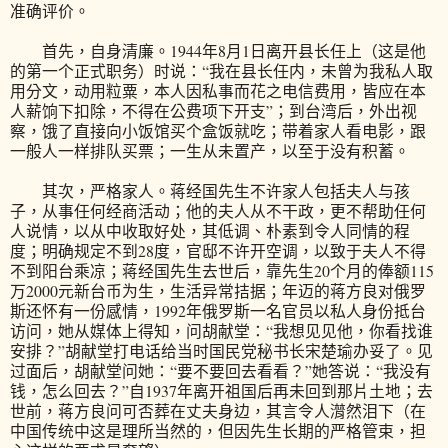
准确评价。
首先，自身清廉。1944年8月1日离开县长任上（这是他
的第一个正式职务）时说：“我在县长任内，未曾为我私人取
用分文，动用粒粟，本人因私事而花之电信费用，皆应在本
人薪饷下扣除，不得在公费项下开支”；到台湾后，外出视
察，饿了直接向小饭馆买个盒饭就吃；带着家人看电影，跟
一般人一样排队买票；一生从未置产，以至于没有积蓄。
其次，严格家人。蒋经国先生不许家人包括夫人与孩
子，从事任何经商活动；他的夫人从不干政，更不帮助任何
人说情，以从中收取好处，其低调、朴素到令人同情的程
度；明确规定不到28度，官邸不许开空调，以致于夫人不得
不到阳台乘凉；蒋经国先生去世后，靠先生20个月的俸额115
万2000元新台币为生，生活异常拮据；年迈的蒋方良对俄罗
斯还怀有一份感情，1992年俄罗斯一名官员以私人身份抵台
访问，她从媒体上得知，问胡献堂：“我想见见他，你看找谁
安排？”胡献堂打电话给当时国民党秘书长宋楚瑜办妥了。见
过面后，胡献堂问她：“要不要回去看看？”她答说：“我没有
钱，怎么回去？”自1937年离开祖国后再未回到那片土地；去
世前，蒋方良问可否葬在丈夫身边，其言令人潸然泪下（在
中国传统中这是理所当然的，但因先生长期的严格管束，担