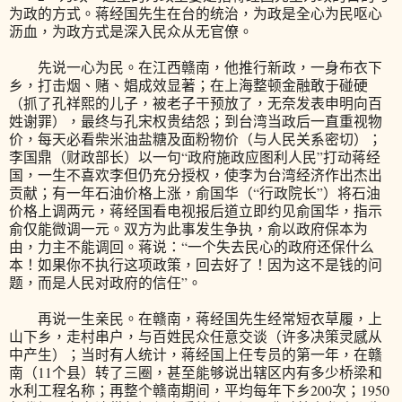
为政的方式。蒋经国先生在台的统治，为政是全心为民呕心
沥血，为政方式是深入民众从无官僚。
先说一心为民。在江西赣南，他推行新政，一身布衣下
乡，打击烟、赌、娼成效显著；在上海整顿金融敢于碰硬
（抓了孔祥熙的儿子，被老子干预放了，无奈发表申明向百
姓谢罪），最终与孔宋权贵结怨；到台湾当政后一直重视物
价，每天必看柴米油盐糖及面粉物价（与人民关系密切）；
李国鼎（财政部长）以一句“政府施政应图利人民”打动蒋经
国，一生不喜欢李但仍充分授权，使李为台湾经济作出杰出
贡献；有一年石油价格上涨，俞国华（“行政院长”）将石油
价格上调两元，蒋经国看电视报后道立即约见俞国华，指示
俞仅能微调一元。双方为此事发生争执，俞以政府保本为
由，力主不能调回。蒋说：“一个失去民心的政府还保什么
本！如果你不执行这项政策，回去好了！因为这不是钱的问
题，而是人民对政府的信任”。
再说一生亲民。在赣南，蒋经国先生经常短衣草履，上
山下乡，走村串户，与百姓民众任意交谈（许多决策灵感从
中产生）；当时有人统计，蒋经国上任专员的第一年，在赣
南（11个县）转了三圈，甚至能够说出辖区内有多少桥梁和
水利工程名称；再整个赣南期间，平均每年下乡200次；1950