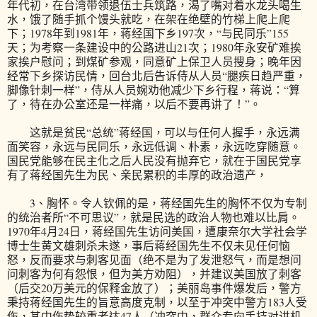
年代初，在台湾带领退伍士兵筑路，渴了嘴对着水龙头喝生
水，饿了随手抓个馒头就吃，在架在绝壁的竹梯上爬上爬
下；1978年到1981年，蒋经国下乡197次，“与民同乐”155
天；为考察一条建设中的公路进山21次；1980年永安矿难挨
家挨户慰问；到煤矿参观，同意矿上保卫人员搜身；晚年因
经常下乡探访民情，回台北后告诉侍从人员“腿疾日趋严重，
脚像针刺一样”，侍从人员婉劝他减少下乡行程，蒋说：“算
了，待在办公室还是一样痛，以后不要再讲了！”。
这就是贫民“总统”蒋经国，可以与任何人握手，永远满
面笑容，永远与民同乐，永远低调、朴素，永远吃穿随意。
国民党能够在民主化之后人民没有抛弃它，就在于国民党享
有了蒋经国先生为民、亲民累积的丰厚的政治遗产，
3、胸怀。令人钦佩的是，蒋经国先生的胸怀不仅为专制
的统治者所“不可思议”，就是民选的政治人物也难以比肩。
1970年4月24日，蒋经国先生访问美国，遭康奈尔大学社会学
博士生黄文雄刺杀未遂，事后蒋经国先生不仅未见任何恼
怒，反而要求与刺客见面（绝不是为了发泄怒气，而是想问
问刺客为何有怨恨，但为美方劝阻），并建议美国放了刺客
（后交20万美元的保释金放了）；美丽岛事件爆发后，警方
秉持蒋经国先生的旨意高度克制，以至于冲突中警方183人受
伤，其中伤势较重者达47人（冲突中，群众专向手持对讲机