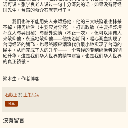
话可说。张学良老人说过一句十分深刻的话，如果没有蒋经
国先生，台湾的蒋介石就完蛋了。
我们也许不能用完人来颂扬他，他的三大缺陷谁也抹杀
不掉，特务统治（主要应对异党）、打击政敌（主要指整垮
孙立人与吴国桢）与婚外恋情（不止一次），但可以用伟人
来敬仰他，永远地敬仰他——他统治期间，呕心沥血实现了
台湾经济的腾飞，也最终顺应潮流代价最小地实现了台湾的
民主，从而完成了人的升华——一个曾经的专制统治者的彻
底升华，这是我们华人世界的精神财富，也是我们华人世界
的真正骄傲。
梁木生，作者博客
石獻正
於
上午8:24
分享
沒有留言: