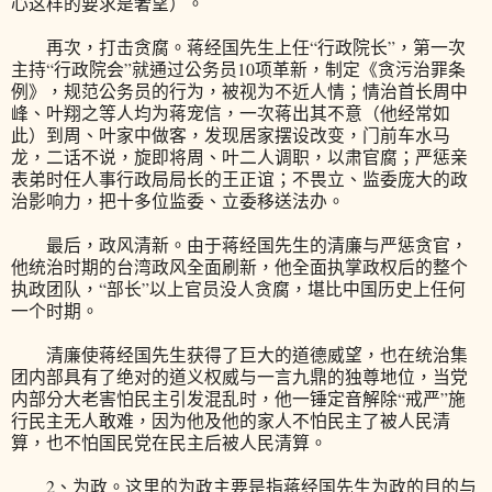
心这样的要求是奢望）。
再次，打击贪腐。蒋经国先生上任“行政院长”，第一次
主持“行政院会”就通过公务员10项革新，制定《贪污治罪条
例》，规范公务员的行为，被视为不近人情；情治首长周中
峰、叶翔之等人均为蒋宠信，一次蒋出其不意（他经常如
此）到周、叶家中做客，发现居家摆设改变，门前车水马
龙，二话不说，旋即将周、叶二人调职，以肃官腐；严惩亲
表弟时任人事行政局局长的王正谊；不畏立、监委庞大的政
治影响力，把十多位监委、立委移送法办。
最后，政风清新。由于蒋经国先生的清廉与严惩贪官，
他统治时期的台湾政风全面刷新，他全面执掌政权后的整个
执政团队，“部长”以上官员没人贪腐，堪比中国历史上任何
一个时期。
清廉使蒋经国先生获得了巨大的道德威望，也在统治集
团内部具有了绝对的道义权威与一言九鼎的独尊地位，当党
内部分大老害怕民主引发混乱时，他一锤定音解除“戒严”施
行民主无人敢难，因为他及他的家人不怕民主了被人民清
算，也不怕国民党在民主后被人民清算。
2、为政。这里的为政主要是指蒋经国先生为政的目的与