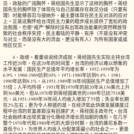
见、政敌的广阔胸怀，蒋经国先生显示了这样的胸怀。蒋经
国先生的胸怀除了体现在与自己部属存在政见分歧（只要有
理）时能够容忍与接纳外，最主要体现在民主反对派的应对
上。正是这胸怀给台湾民主力量的稳步成长提供了宽松的政
治氛围，也使“戒严”解除时没有出现政治能量的突然释放导
致的社会秩序失控，民主着陆的平静、有序（不是没有冲突
与对立，而是没有大的流血，更没有死人）为所有国家或或
地区仅见。
4、政绩。着重说说经济成就。蒋经国先生实际主持台湾
工作近20年，在这20年的时间里，台湾的经济以难以想象的
水平发展：国民生产总值年平均增长率，1952-1959年为
6.9%，1960-1969达到10%，1971-1980年达到9.4%，1981-
1990年达到8.1%，从1951-1989年38年间国民生产总值增加了
55倍；人平均所得，1951年到1970年的前20年从136美元上升
到364美元，但从1970年到蒋经国离世的1989年已达7518美
元，从1951-1989年38年间人均收入增加了55倍；失业率长期
在2%左右；更为令人称道的是，在经济如此快速发展速度过
程中台湾的贫富差距没有迅速扩大，蒋经国主政年代，台湾
社会始终未出现贫富分化随经济增长而加剧的情形。在几乎
整个1970年代和1980年代的大部分时期，台湾的基尼系数一
直低于0.3，为世界人均收入分配差距最小的社会之一，更是