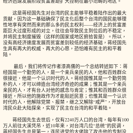
经济迅速发展阶段贫富差距扩大控制在最小范畴的地区。
这是蒋经国先生对台湾的民主能够平稳着陆作出的最大
贡献，因为这一基础确保了民主化后整个台湾的国民能够理
性地享有突然而来的那么多的民主权利——经济上的贫富差
距巨大过度形成的对立，往往会导致民主到位后的不稳定，
并将民主制度摧毁（这样的国家或地区俯拾皆是）。所以，
没有高经济速度发展而贫富差别较低的经济基础，蒋经国先
生具有再大的权威、再大的心愿，恐怕难有民主的和平着
陆。
最后，我们将传记作者漆高儒的一个总结转述如下：蒋
经国是一个勤劳的人，是一个亲兵亲民的人，他和百姓群众
很接近，他是一个认识时代的人。蒋经国惟其是一个勤劳简
朴的人，才可以缔造台湾经济奇迹的成果；惟其是一个亲兵
亲民的人，才有台人对他的感念与肯定；惟其和百姓群众很
接近，所以他的施政作为才能贴近民意；也惟其是一个认识
时代的人，他解除党禁、报禁，继之又解除“戒严”，开放台
湾民众赴大陆探亲，实现了民主在台湾的和平着陆。
蒋经国先生去世后，仅有2240万人口的台湾，每年有100
万人前往大溪凭吊，近10年来，对台湾几位“总统”的民调，
蒋经国先生总是第一，连民进党的大佬除了攻击他的专制没