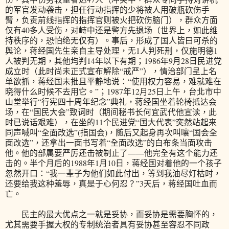
的军官发动袭击，担任行动指挥的少将被人用破瓶砍伤手
臂，负责前线指挥的指挥官则被火把砍伤脑门），群众方面
仅有40多人受伤，对峙中还是警方先退场（世界上，如此维
持秩序的，恐怕绝无仅有）。事后，形成了国人皆曰可杀的
舆论，蒋经国先生亲自主导处理，无1人判死刑，仅施明德1
人被判无期，其他均判14年以下有期；1986年9月28日民进党
成立时（此时尚未正式宣布解除“戒严”），情治部门呈上名
单欲抓，蒋经国未批且平静地说：“使用权力容易，难就难在
晓得什么时候不去用它。”；1987年12月25日上午，台北市中
山堂举行“行宪四十周年纪念”典礼，蒋经国坐着轮椅抵达会
场，在“国民大会”致词时（期间秘书长何宜武代他宣读，此
时已说话艰难），在坐的11个民进党“国大代表”突然站起来
同声喊叫“全面改选”(指国会)，随后又起身再次叫嚷“国会全
面改选”，还拿出一面书写着“全面改选”的白布条当面攻击
他。他的部属要严厉还击被制止了——他完全有这个能力还
击的。半个月后的1988年1月10日，蒋经国对着他的一个孩子
忽然开口：“我一辈子为他们如此付出，等到我油尽灯枯时，
还要给我这种羞辱，真是于心何忍？”3天后，蒋经国吐血而
亡。
民主的最大优点之一就是妥协，而妥协是需要胸怀的，
尤其需要手握大权的专制统治者具有妥协甚至容忍不同政