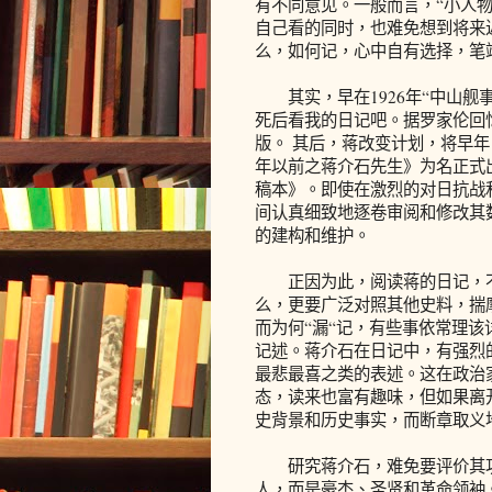
有不同意见。一般而言，“小人物
自己看的同时，也难免想到将来
么，如何记，心中自有选择，笔
其实，早在1926年“中山舰
死后看我的日记吧。据罗家伦回
版。 其后，蒋改变计划，将早
年以前之蒋介石先生》为名正式
稿本》。即使在激烈的对日抗战
间认真细致地逐卷审阅和修改其
的建构和维护。
正因为此，阅读蒋的日记，不妨
么，更要广泛对照其他史料，揣
而为何“漏“记，有些事依常理
记述。蒋介石在日记中，有强烈
最悲最喜之类的表述。这在政治
态，读来也富有趣味，但如果离
史背景和历史事实，而断章取义
研究蒋介石，难免要评价其功
人，而是豪杰、圣贤和革命领袖