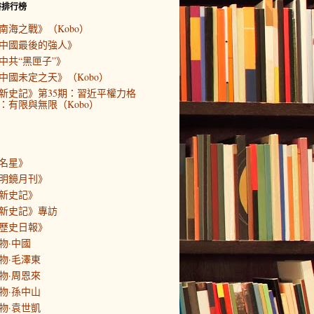
書排行榜
南海之戰》（Kobo）
中國最後的強人》
中共“黑匣子”》
中國未定之天》（Kobo）
新史記》第35期：習近平權力格
：有限與無限（Kobo）
名星》
明鏡月刊》
新史記》
新史記》專訪
歷史日報》
物·中國
物·毛澤東
物·周恩來
物·孫中山
物·袁世凱