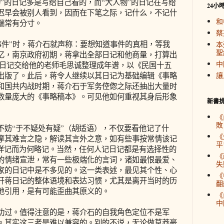
”的日记多是写给自己看的，而“大人物”的日记在写给
24小
迟早会被别人看到，因而在下笔之际，记什么，不记什
和
端常有分寸。
蔡
事件”时，蒋介石就声称：要想知道事件的真相，等我
本
聖
忆，南京政府初期，蒋拿出全部日记和他商量，打算出
中
年日记交给他的老师毛思诚整理成年谱，以《民国十五
出版了。此后，蒋令人继续以其日记为基础编辑《事略
讓
和国共内战时期，蒋介石于军务倥偬之际还抽出大量时
数量庞大的《事略稿本》。可见他如何重视其身后形象
新書
《
敗
“于不疑处有疑”（胡适语），不仅要看他记了什
《
摩其难言之隐，解读其言外之意，如有些事按常情该记
平
该详记而为何略记。当然，任何人记日记都是有选择性的
《
的情绪宣泄，常有一些极端化的言词，诸如最恨最爱、
失
家的日记中是不多见的。这一类表述，最见其个性、心
《
开蒋日记的整体语境和表达习惯，尤其是离开当时的历
翻
地引用，是有可能歪曲其原义的。
《
中
过。值得注意的是，蒋介石的自我角色定位不是军
。其实这三者是难以兼容的。别的不说，无论做草莽豪