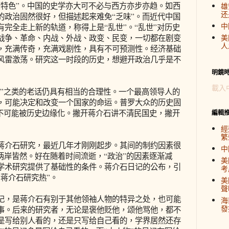
色”。中国的史学亦大可不必与西方亦步亦趋。如西
雄
还
的政治固然很好，但描述起来难免“乏味”。而近代中国
中
完全走上新的轨道，称得上是“乱世”。“乱世”对历史
战争、革命、内战、外战、政变、民变，一切都在剧变
美
人
，充满传奇，充满戏剧性，具有不可预测性。经济基础
风雷激荡。研究这一时段的历史，想避开政治几乎是不
明鏡
載入
”之类的老话仍具有相当的合理性。一个最高领导人的
，可能决定和改变一个国家的命运。普罗大众的历史固
更不可能被历史边缘化。撇开蒋介石讲不清民国史，撇开
編輯
經
繁
介石研究，最近几年才刚刚起步。其间的制约因素很
中
两岸皆然。好在随着时间流逝，“政治”的因素逐渐减
美
学术研究提供了基础性的条件。蒋介石日记的公布，引
考
蒋介石研究热”。
美
聲
，是蒋介石有别于其他领袖人物的特异之处，也可能
海
發
事。后来的研究者，无论是褒他贬他，颂他骂他，都不
是写给别人看的，还是只写给自己看的，学界居然还存