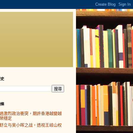
歷史
頭條
過激烈政治衝突，期許香港越變越
榮穩定
舒立与吴小晖之战，透视王岐山权