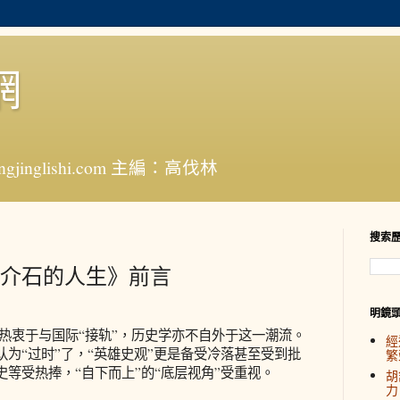
網
jinglishi.com 主編：高伐林
搜索
介石的人生》前言
明鏡
衷于与国际“接轨”，历史学亦不自外于这一潮流。
經
为“过时”了，“英雄史观”更是备受冷落甚至受到批
繁
等受热捧，“自下而上”的“底层视角”受重视。
胡
力