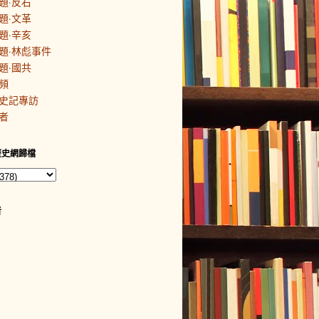
題·反右
題·文革
題·辛亥
題·林彪事件
題·國共
頻
史記專訪
者
歷史網歸檔
者