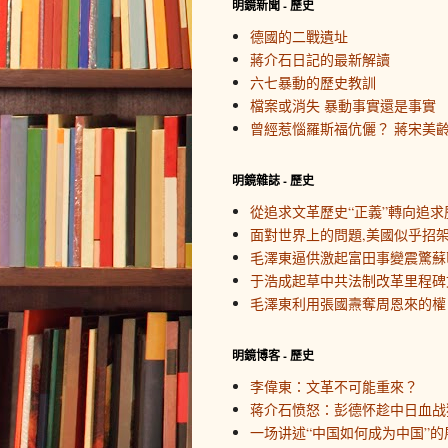
明鏡新聞 - 歷史
德國的二戰遺址
蔣介石日記的最新解讀
六七暴動的歷史教訓
檔案或消失 暴動事實還是事實
曾經惹惱羅斯福伉儷？ 蔣宋美
明鏡雜誌 - 歷史
從追求文革歷史“正義”轉向追求
面對世界上的問題,美國似乎招
毛澤東逼供激起富田事變震驚蘇
于浩成起草中共法制改革里程碑
毛澤東利用張國燾奪周恩來的權
明鏡博客 - 歷史
李偉東：文革不可能重來？
蒋介石愤怒：彭德怀趁中日血战
一场讲述“中国如何成为中国”的