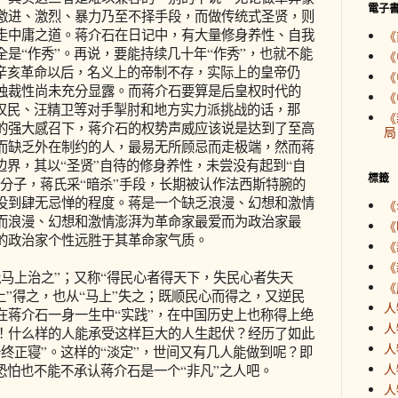
電子
激进、激烈、暴力乃至不择手段，而做传统式圣贤，则
走中庸之道。蒋介石在日记中，有大量修身养性、自我
《
是“作秀”。再说，要能持续几十年“作秀”，也就不能
《
自辛亥革命以后，名义上的帝制不存，实际上的皇帝仍
《
独裁性尚未充分显露。而蒋介石要算是后皇权时代的
《
胡汉民、汪精卫等对手掣肘和地方实力派挑战的话，那
《
的强大感召下，蒋介石的权势声威应该说是达到了至高
局
而缺乏外在制约的人，最易无所顾忌而走极端，然而蒋
边界，其以“圣贤”自待的修身养性，未尝没有起到“自
標籤
”分子，蒋氏采“暗杀”手段，长期被认作法西斯特腕的
没到肆无忌惮的程度。蒋是一个缺乏浪漫、幻想和激情
《
而浪漫、幻想和激情澎湃为革命家最爱而为政治家最
《
的政治家个性远胜于其革命家气质。
《
《
上治之”；又称“得民心者得天下，失民心者失天
《
马上”得之，也从“马上”失之；既顺民心而得之，又逆民
人
在蒋介石一身一生中“实践”，在中国历史上也称得上绝
人
！什么样的人能承受这样巨大的人生起伏？经历了如此
人
终正寝”。这样的“淡定”，世间又有几人能做到呢？即
人
恐怕也不能不承认蒋介石是一个“非凡”之人吧。
人