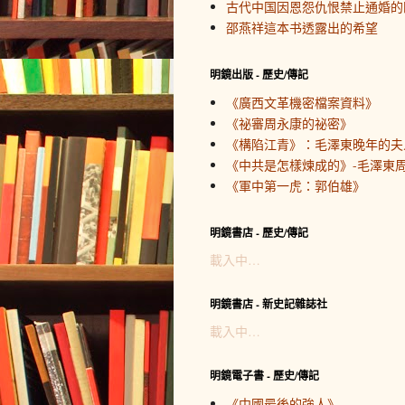
古代中国因恩怨仇恨禁止通婚的
邵燕祥這本书透露出的希望
明鏡出版 - 歷史/傳記
《廣西文革機密檔案資料》
《祕審周永康的祕密》
《構陷江青》：毛澤東晚年的夫
《中共是怎樣煉成的》-毛澤東周
《軍中第一虎：郭伯雄》
明鏡書店 - 歷史/傳記
載入中…
明鏡書店 - 新史記雜誌社
載入中…
明鏡電子書 - 歷史/傳記
《中國最後的強人》