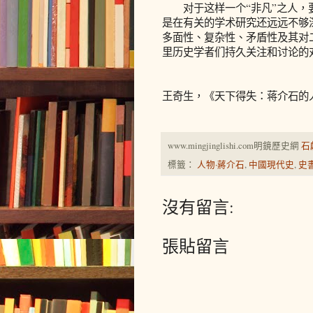
对于这样一个“非凡”之人，要
是在有关的学术研究还远远不够
多面性、复杂性、矛盾性及其对
里历史学者们持久关注和讨论的
王奇生，《天下得失：蒋介石的
www.mingjinglishi.com明鏡歷史網
石
標籤：
人物·蔣介石
,
中國現代史
,
史
沒有留言:
張貼留言