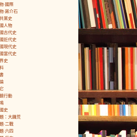
物·國際
物·蔣介石
共黨史
國人物
國古代史
國近代史
國現代史
國當代史
界史
料
書
論
它
鏡行動
鳴
國史
題：大饑荒
題·二戰
題·六四