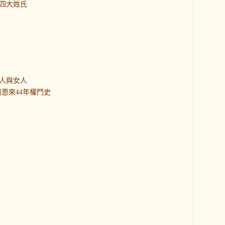
四大姓氏
人與女人
恩來44年權鬥史