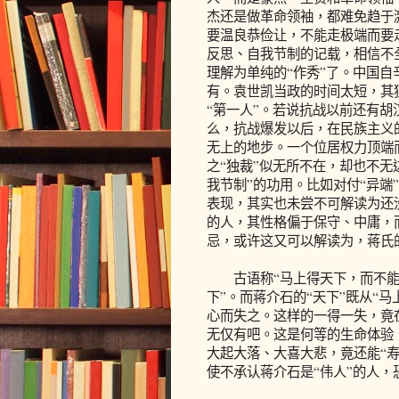
杰还是做革命领袖，都难免趋于
要温良恭俭让，不能走极端而要
反思、自我节制的记载，相信不全
理解为单纯的“作秀”了。中国
有。袁世凯当政的时间太短，其
“第一人”。若说抗战以前还有
么，抗战爆发以后，在民族主义
无上的地步。一个位居权力顶端
之“独裁”似无所不在，却也不无
我节制”的功用。比如对付“异端
表现，其实也未尝不可解读为还
的人，其性格偏于保守、中庸，
忌，或许这又可以解读为，蒋氏
古语称“马上得天下，而不能马
下”。而蒋介石的“天下”既从“
心而失之。这样的一得一失，竟
无仅有吧。这是何等的生命体验
大起大落、大喜大悲，竟还能“寿
使不承认蒋介石是“伟人”的人，