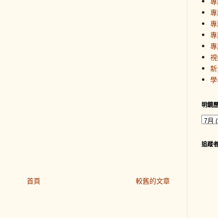
專
專
專
專
專
視
新
學
明鏡
追蹤
首頁
較舊的文章