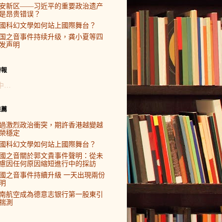
安新区——习近平的重要政治遗产
是昂贵错误？
國科幻文學如何站上國際舞台？
国之音事件持续升级，龚小夏等四
发声明
時報
中…
推薦
過激烈政治衝突，期許香港越變越
榮穩定
國科幻文學如何站上國際舞台？
國之音關於郭文貴事件聲明：從未
慮因任何原因縮短進行中的採訪
國之音事件持續升級 一天出現兩份
明
南航空成為德意志银行第一股東引
揣測