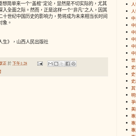
想简单来一个“盖棺”定论，显然是不切实际的，尤其
人
深入全面之际。然而，正是这样一个“非凡”之人，因其
人
二十世纪中国历史的影响力，势将成为未来相当长时间
中
对象。
中
中
中
人生》，山西人民出版社
中
中
世
獻正
於
下午1:28
史
書
史
史
其
明
爭
美
專
專
專