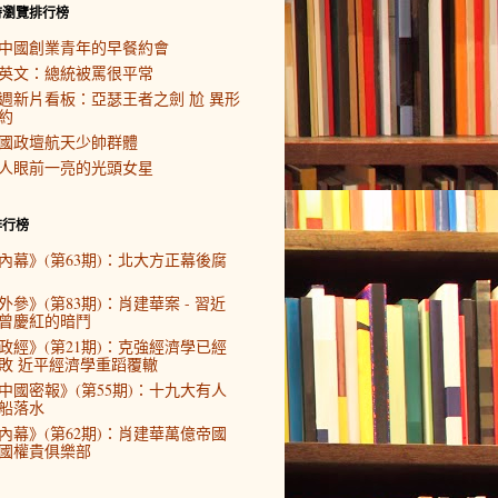
時瀏覽排行榜
中國創業青年的早餐約會
英文：總統被罵很平常
週新片看板：亞瑟王者之劍 尬 異形
約
國政壇航天少帥群體
人眼前一亮的光頭女星
排行榜
內幕》(第63期)：北大方正幕後腐
外參》(第83期)：肖建華案 - 習近
曾慶紅的暗鬥
政經》(第21期)：克強經濟學已經
敗 近平經濟學重蹈覆轍
中國密報》(第55期)：十九大有人
船落水
內幕》(第62期)：肖建華萬億帝國
國權貴俱樂部