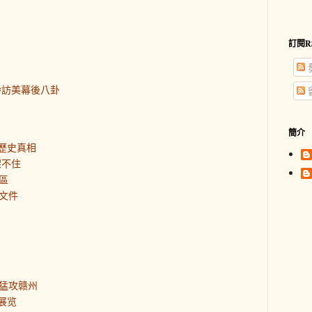
訂閱R
齡訪美幕後八卦
簡介
歷史真相
架不住
區
文件
猛攻赣州
展览