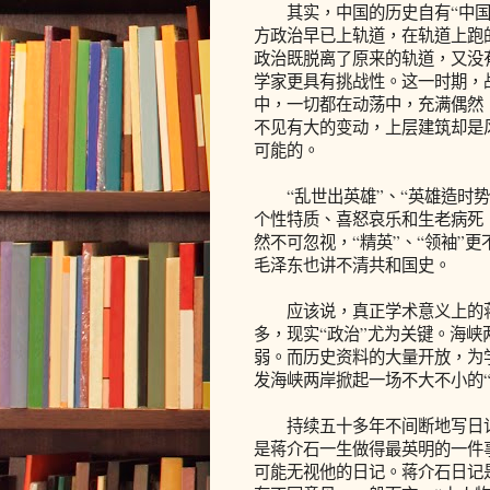
其实，中国的历史自有“中国特
方政治早已上轨道，在轨道上跑
政治既脱离了原来的轨道，又没有
学家更具有挑战性。这一时期，
中，一切都在动荡中，充满偶然
不见有大的变动，上层建筑却是
可能的。
“乱世出英雄”、“英雄造时势
个性特质、喜怒哀乐和生老病死
然不可忽视，“精英”、“领袖”
毛泽东也讲不清共和国史。
应该说，真正学术意义上的蒋
多，现实“政治”尤为关键。海峡
弱。而历史资料的大量开放，为
发海峡两岸掀起一场不大不小的“
持续五十多年不间断地写日记
是蒋介石一生做得最英明的一件
可能无视他的日记。蒋介石日记