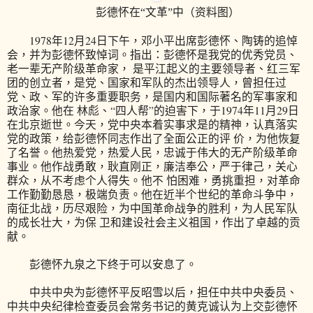
彭德怀在“文革”中（资料图）
1978年12月24日下午，邓小平出席彭德怀、陶铸的追悼
会，并为彭德怀致悼词。指出：彭德怀是我党的优秀党员、
老一辈无产阶级革命家， 是平江起义的主要领导者、红三军
团的创立者，是党、国家和军队的杰出领导人，曾担任过
党、政、军的许多重要职务，是国内和国际著名的军事家和
政治家。他在 林彪、“四人帮”的迫害下，于1974年11月29日
在北京逝世。今天，党中央本着实事求是的精神，认真落实
党的政策，给彭德怀同志作出了全面公正的评 价，为他恢复
了名誉。他热爱党，热爱人民，忠诚于伟大的无产阶级革命
事业。他作战勇敢，耿直刚正，廉洁奉公，严于律己，关心
群众，从不考虑个人得失。他不 怕困难，勇挑重担，对革命
工作勤勤恳恳，极端负责。他在近半个世纪的革命斗争中，
南征北战，历尽艰险，为中国革命战争的胜利，为人民军队
的成长壮大，为保 卫和建设社会主义祖国，作出了卓越的贡
献。
彭德怀九泉之下终于可以安息了。
中共中央为彭德怀平反昭雪以后，担任中共中央委员、
中共中央纪律检查委员会常务书记的黄克诚认为上交彭德怀