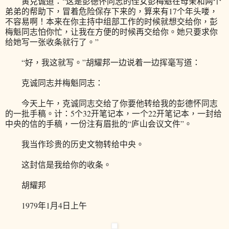
黄克诚道：“这是彭德怀同志的侄女彭梅魁在母亲和两个
弟弟的帮助下，冒着危险保存下来的，算来有17个年头喽，
不容易啊！本来在你主持中组部工作的时候就想交给你，彭
梅魁同志怕你忙，让我在方便的时候再交给你。她只要求你
给她写一张收条就行了。”
“好，我这就写。”胡耀邦一边说着一边挥毫写道：
克诚同志并梅魁同志：
今天上午，克诚同志交给了你要他转给我的彭德怀同志
的一批手稿。计：5个32开笔记本，一个22开笔记本，一封给
中央的信的手稿，一份注有眉批的“庐山会议文件”。
我当作珍贵的历史文物转给中央。
这封信是我给你的收条。
胡耀邦
1979年1月4日上午