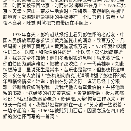
里，时而又被带回北京，时而被彭 梅魁带在身上。1976年北
京、天津、唐山一带发生地震时，彭梅魁一家搬到防震棚里
躲地震。彭梅魁把彭德怀的手稿装在一个旧书包里背着，昼
夜不离身，睡觉 时就把书包带缠在手腕上。
1978年春天，彭梅魁从报纸上看到彭德怀的老战友、中
国人民解放军原总参谋长黄克诚复出的消息，欣喜万分，几
经周折，找到了黄克诚。黄克诚感慨万端：“1974年我也因病
住进三○一医院，和你伯伯住的是一个医院。彭总因癌症逝
世，我竟完全不知情！他们多会封锁消息啊！后来我听说，
你伯伯因为剧痛难忍，把被子都咬烂了。一代英雄啊，如此
悄然辞世！虽说死生是常事，苦乐也是常情，但彭德怀这样
死，实在令人痛惜！”彭梅魁向黄克诚详细讲述了彭德怀的晚
年和临终情况。她说：伯伯在弥留之际，说话已经十分艰
难，还断断续续嘱咐我，要我代他去看望黄伯伯，并将他遗
留的书籍，“送给我的好友黄克诚”。黄克诚听后，极为悲痛
地说：“我也很想念彭老总，粉碎‘四人帮’恢复工作以来，有
很长一段时间，我做梦经常同他在一起。”黄克诚一边说着，
一边拿起笔，写下1965年被贬到山西后，因遥念远在四川成
都的彭德怀而写的一首词。