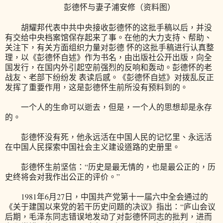
彭德怀与妻子浦安修（资料图）
胡耀邦代表中共中央接收彭德怀的这批手稿以后，并没
有交给中央档案馆保存起来了事。在他的大力支持、帮助、
关注下，有关方面组织力量对彭德 怀的这批手稿进行认真整
理，以《彭德怀自述》作为书名，由出版社公开出版，向全
国发行，在国内外引起空前强烈的反响和轰动。彭德怀的老
战友、老部下纷纷发 表读后感。《彭德怀自述》对拨乱反正
发挥了重要作用，这是彭德怀生前所没有预料到的。
一个人的生命可以逝去，但是，一个人的思想却是永存
的。
彭德怀没有死，他永远活在中国人民的记忆里、永远活
在中国人民探索中国社会主义建设道路的史册里。
彭德怀生前坚信：“历史是最无情的，也是最公正的，历
史终将会对我作出公正的评价。”
1981年6月27日，中国共产党第十一届六中全会通过的
《关于建国以来党的若干历史问题的决议》指出：“庐山会议
后期，毛泽东同志错误地发动了对彭德怀同志的批判，进而