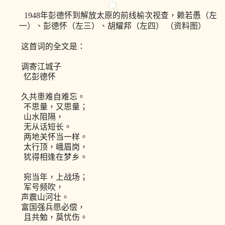
1948年彭德怀到解放太原的前线榆次视查，赖若愚（左
一）、彭德怀（左三）、胡耀邦（左四） （资料图）
这首词的全文是：
调寄江城子
忆彭德怀
久共患难自难忘。
不思量，又思量；
山水阻隔，
无从话短长。
两地关怀当一样。
太行顶，峨眉岗，
犹得相逢在梦乡。
宛当年，上战场；
军号频吹，
声震山河壮。
富国强兵愿必偿，
且共勉，莫忧伤。