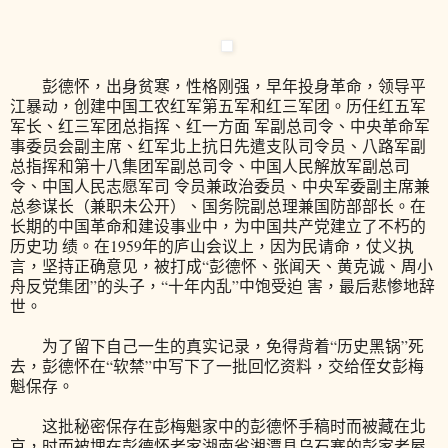
彭德怀，出身贫寒，性格刚强，早年投身革命，领导平
江暴动，创建中国工农红军第五军和红三军团。历任红五军
军长、红三军团总指挥、红一方面 军副总司令、中央革命军
事委员会副主席、红军北上抗日先遣支队司令员、八路军副
总指挥和第十八集团军副总司令、中国人民解放军副总司
令、中国人民志愿军司 令员兼政治委员、中央军委副主席兼
总参谋长（兼职未公开）、国务院副总理兼国防部部长。在
长期的中国革命和建设事业中，为中国共产党建立了不朽的
历史功 绩。在1959年的庐山会议上，因为民请命，仗义执
言，坚持正确意见，被打成“彭德怀、张闻天、黄克诚、周小
舟反党集团”的头子，“十年内乱”中饱受迫 害，最后悲惨地辞
世。
为了留下自己一生的真实记录，免得背着“历史黑锅”死
去，彭德怀在“软禁”中写下了一批回忆资料，交给侄女彭梅
魁保存。
这批秘密保存在彭梅魁家中的彭德怀手稿时而被藏在北
京，时而被埋在彭德怀老家湖南省湘潭县乌石寨的彭家老屋