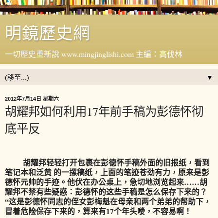
明鏡歷史網
一切歷史重新說 www.mingjinglishi.com 主編：高伐林
▼
2012年7月14日 星期六
胡耀邦如何利用17年前手稿为彭德怀彻
底平反
胡耀邦轻轻打开包裹在彭德怀手稿外面的旧报纸，看到
笔记本和泛黄 的一摞稿纸，上面的笔迹苍劲有力，原来是彭
德怀元帅的手迹。他伏在办公桌上，急切地浏览起来……胡
耀邦不禁有些疑惑：彭德怀的这些手稿是怎么保存下来的？
“这是彭德怀同志的侄女彭梅魁在母亲和两个弟弟的帮助下，
冒着危险保存下来的，算来有17个年头喽，不容易啊！