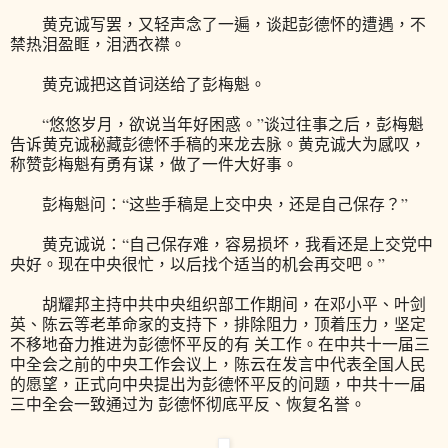
黄克诚写罢，又轻声念了一遍，谈起彭德怀的遭遇，不
禁热泪盈眶，泪洒衣襟。
黄克诚把这首词送给了彭梅魁。
“悠悠岁月，欲说当年好困惑。”谈过往事之后，彭梅魁
告诉黄克诚秘藏彭德怀手稿的来龙去脉。黄克诚大为感叹，
称赞彭梅魁有勇有谋，做了一件大好事。
彭梅魁问：“这些手稿是上交中央，还是自己保存？”
黄克诚说：“自己保存难，容易损坏，我看还是上交党中
央好。现在中央很忙，以后找个适当的机会再交吧。”
胡耀邦主持中共中央组织部工作期间，在邓小平、叶剑
英、陈云等老革命家的支持下，排除阻力，顶着压力，坚定
不移地奋力推进为彭德怀平反的有 关工作。在中共十一届三
中全会之前的中央工作会议上，陈云在发言中代表全国人民
的愿望，正式向中央提出为彭德怀平反的问题，中共十一届
三中全会一致通过为 彭德怀彻底平反、恢复名誉。