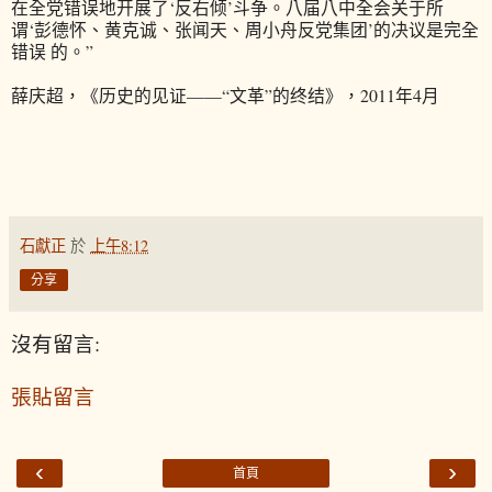
在全党错误地开展了‘反右倾’斗争。八届八中全会关于所
谓‘彭德怀、黄克诚、张闻天、周小舟反党集团’的决议是完全
错误 的。”
薛庆超，《历史的见证——“文革”的终结》，2011年4月
石獻正
於
上午8:12
分享
沒有留言:
張貼留言
‹
›
首頁