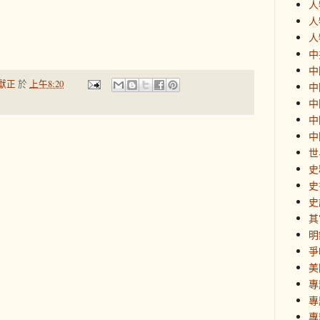
人
人
人
中
中
獻正
於
上午8:20
中
中
中
中
世
史
史
史
其
明
爭
美
專
專
專