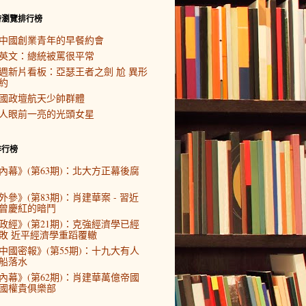
時瀏覽排行榜
中國創業青年的早餐約會
英文：總統被罵很平常
週新片看板：亞瑟王者之劍 尬 異形
約
國政壇航天少帥群體
人眼前一亮的光頭女星
排行榜
內幕》(第63期)：北大方正幕後腐
外參》(第83期)：肖建華案 - 習近
曾慶紅的暗鬥
政經》(第21期)：克強經濟學已經
敗 近平經濟學重蹈覆轍
中國密報》(第55期)：十九大有人
船落水
內幕》(第62期)：肖建華萬億帝國
國權貴俱樂部