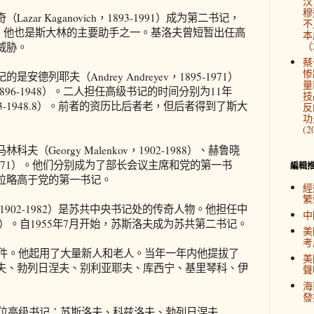
汉
穆
r Kaganovich，1893-1991）成为第二书记，
不
9.3）。他也是斯大林的主要助手之一。基洛夫曾短暂出任高
本
（2
威胁。
蔡
惨
耶夫（Andrey Andreyev，1895-1971）
量
v，1896-1948）。二人担任高级书记的时间分别为11年
技
1939.3-1948.8）。前者的资历比后者老，但后者得到了斯大
反
功
(2
eorgy Malenkov，1902-1988）、赫鲁晓
，1894-1971）。他们分别成为了部长会议主席和党的第一书
編輯
位略高于党的第一书记。
經
繁
v，1902-1982）是苏共中央书记处的传奇人物。他担任中
中
82.1）。自1955年7月开始，苏斯洛夫成为苏共第二书记。
美
考
件。他起用了大量新人和老人。当年一年内他提拔了
美
夫、勃列日涅夫、别利亚耶夫、库西宁、基里琴科、伊
聲
海
發
位高级书记：苏斯洛夫、科兹洛夫、勃列日涅夫