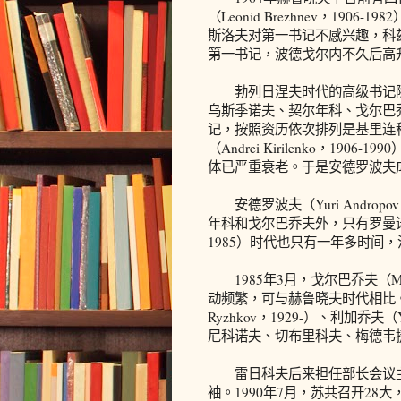
（Leonid Brezhnev，1906-1
斯洛夫对第一书记不感兴趣，科
第一书记，波德戈尔内不久后高
勃列日涅夫时代的高级书记除
乌斯季诺夫、契尔年科、戈尔巴
记，按照资历依次排列是基里连
（Andrei Kirilenko，1906
体已严重衰老。于是安德罗波夫
安德罗波夫（Yuri Androp
年科和戈尔巴乔夫外，只有罗曼诺夫一人。
1985）时代也只有一年多时间
1985年3月，戈尔巴乔夫（Mikh
动频繁，可与赫鲁晓夫时代相比。
Ryzhkov，1929-）、利加乔夫（
尼科诺夫、切布里科夫、梅德韦
雷日科夫后来担任部长会议主
袖。1990年7月，苏共召开2