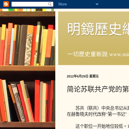
明鏡歷史
一切歷史重新說 www.ming
2012年6月29日 星期五
简论苏联共产党的第
苏共（联共）中央总书记从斯
在赫鲁晓夫时代改称“第一书记”
这个职位一开始地位较低。1919年