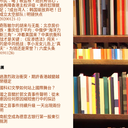
市民：喝了板蓝根，抵抗有信心；
迪再降香港主权评级，港府怼理据
足；7成台湾人：韩国瑜放弃吧！日
成立太空部队 | 明镜快点
0200121-1）
奇陈敏尔的胡来与无能：北京房价
跌，重庆低于平均 ; 中俄伊“海洋力
新三角”，冲着美国来？中美抗衡科
战才是关键 ; 《反渗透法》闯关，
的是中共统战 ; 李小龙女儿告上“真
夫”，为钱还是荣誉？| 六度头条
0191128)
推薦
過激烈政治衝突，期許香港越變越
榮穩定
國科幻文學如何站上國際舞台？
國之音關於郭文貴事件聲明：從未
慮因任何原因縮短進行中的採訪
國之音事件持續升級 一天出現兩份
明
南航空成為德意志银行第一股東引
揣測