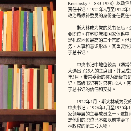
Krestinsky，1883-19
责任书记。1921年3月至1922年4月，
政治局候补委员的身份兼任责任
斯大林成为党的总书记后，这
要职位。在苏联党和国家体系中
是礼仪地位最高的三个官职。但
务、人事和意识形态，其重要性
于总书记。
中央书记中地位较高（通常带政
大选出了25人的主席团，并且成立
年3月，带常委衔的称为高级书
记。高级书记有时只有1-2人，
于总书记的信任和安排。
1922年4月，斯大林成为党
中央书记。1926年1月至193
家领导层的主要成员之一。这期
是他们的职位已不如以前重要了
林政权的第二号人物。