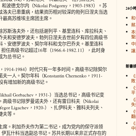
982）和波德戈尔内（Nikolai Podgorny，1903-1983）。苏
24小
兹洛夫已患重病，结果资历相对较深的勃列日涅夫当选
和
升最高苏维埃主席团主席。
蔡
苏斯洛夫外，还包括谢列平、基里连科、库拉科夫、
本
聖
乔夫和安德罗波夫。勃列日涅夫去世前夕有四位高级书
科、安德罗波夫、契尔年科和戈尔巴乔夫。基里连科
中
-1990）担任高级书记超过16年（1966.4-1982.11），此时身
讓
成为总书记。
新書
ov，1914-1984）时代只有一年多时间。高级书记除契尔
契尔年科（Konstantin Chernenko，1911-
《
敗
，没有增加新的高级书记。
《
平
ail Gorbachev，1931-）当选总书记，高级书记变
《
高级书记除罗曼诺夫外，还有雷日科夫（Nikolai
失
Yegor Ligachev，1920-）、扎伊科夫、雅科夫列夫、
《
捷夫等。
翻
《
席。利加乔夫作为第二书记，成为党内的保守派领
中
8大，伊瓦什科当选副总书记。苏共长期以来非正式存在的