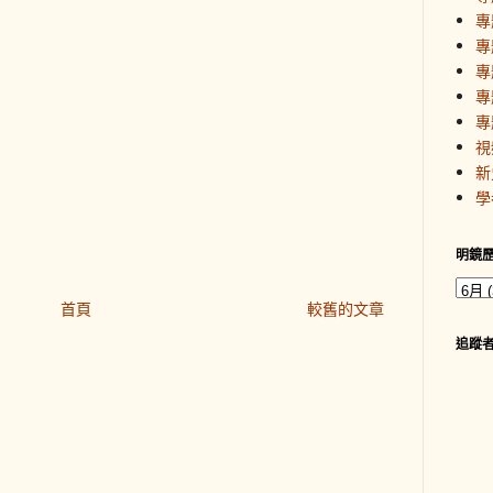
專
專
專
專
專
視
新
學
明鏡
首頁
較舊的文章
追蹤