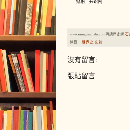
甄鹏，共识网
www.mingjinglishi.com明鏡歷史網
石
標籤：
世界史
,
史論
沒有留言:
張貼留言