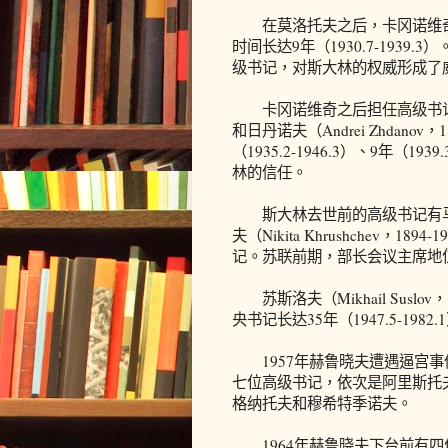
在莫洛托夫之后，卡冈诺维奇（Laza
时间长达9年（1930.7-193
级书记，对斯大林的权威形成了
卡冈诺维奇之后担任高级书记的是安德列
和日丹诺夫（Andrei Zhdano
（1935.2-1946.3）、9年（
林的信任。
斯大林去世前的高级书记有马林科夫（G
夫（Nikita Khrushchev
记。苏联前期，部长会议主席地
苏斯洛夫（Mikhail Suslo
央书记长达35年（1947.5-19
1957年赫鲁晓夫遭遇逼宫事
七位高级书记，依次是阿里斯托
格纳托夫和穆希特季诺夫。
1964年赫鲁晓夫下台前有四