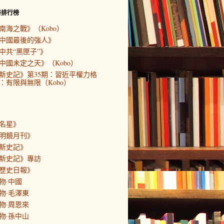
書排行榜
南海之戰》（Kobo）
中國最後的強人》
中共“黑匣子”》
中國未定之天》（Kobo）
新史記》第35期：習近平權力格
：有限與無限（Kobo）
名星》
明鏡月刊》
新史記》
新史記》專訪
歷史日報》
物·中國
物·毛澤東
物·周恩來
物·孫中山