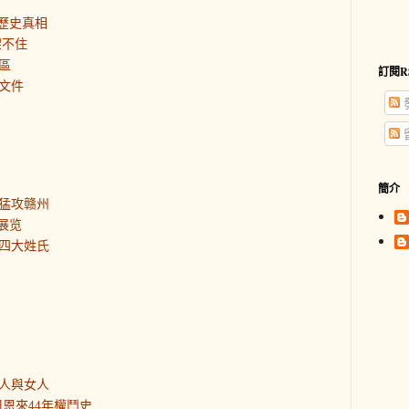
歷史真相
架不住
區
訂閱R
文件
簡介
猛攻赣州
展览
四大姓氏
人與女人
恩來44年權鬥史