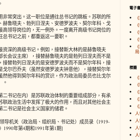
。
電子
非常突出。这一职位是通往总书记的跳板。苏联的所
《
、赫鲁晓夫、勃列日涅夫、安德罗波夫、契尔年科、戈
《
最高领导岗位的，无一例外。一度离开高级书记岗位的
《
任总书记之前，都重返这一要职。
《
《
资深的高级书记。例如，接替斯大林的是赫鲁晓夫
局
部长会议主席），接替赫鲁晓夫的是勃列日涅夫而不是
，接替勃列日涅夫的是安德罗波夫而不是契尔年科，接
標籤
是戈尔巴乔夫（虽然安德罗波夫钟意他），接替契尔年
虽然他得到契尔年科的赏识，作为政治局委员也比戈尔
《
）。
《
《
二书记在内）是苏联政治体制的重要组成部分，有承
《
苏联政治生活中发挥了极大的作用，而且对其他社会主
《
第二书记是社会主义国家的储君。
人
人
导机关（政治局、组织局、书记处）成员录（1919-
人
990年第4期和1991年第1期]
人