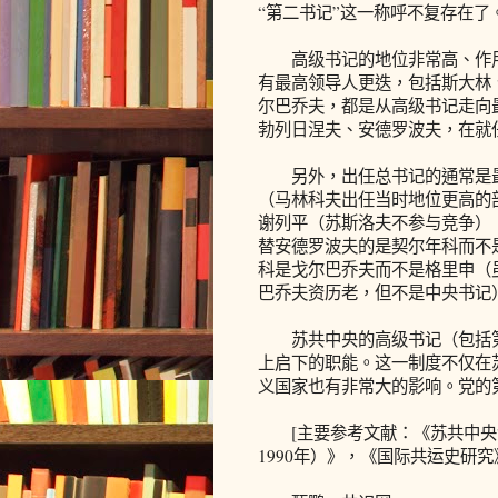
“第二书记”这一称呼不复存在了
高级书记的地位非常高、作用
有最高领导人更迭，包括斯大林
尔巴乔夫，都是从高级书记走向
勃列日涅夫、安德罗波夫，在就
另外，出任总书记的通常是最
（马林科夫出任当时地位更高的
谢列平（苏斯洛夫不参与竞争）
替安德罗波夫的是契尔年科而不
科是戈尔巴乔夫而不是格里申（
巴乔夫资历老，但不是中央书记
苏共中央的高级书记（包括第
上启下的职能。这一制度不仅在
义国家也有非常大的影响。党的
[主要参考文献：《苏共中央领
1990年）》，《国际共运史研究》1