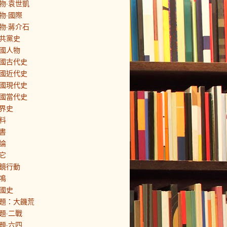
物·袁世凱
物·國際
物·蔣介石
共黨史
國人物
國古代史
國近代史
國現代史
國當代史
界史
料
書
論
它
鏡行動
鳴
國史
題：大饑荒
題·二戰
題·六四