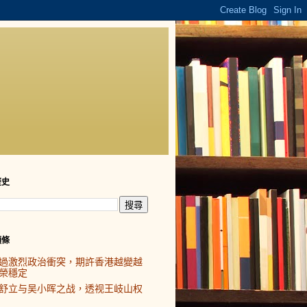
歷史
頭條
過激烈政治衝突，期許香港越變越
榮穩定
舒立与吴小晖之战，透视王岐山权