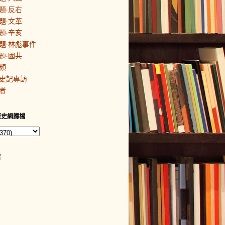
題·反右
題·文革
題·辛亥
題·林彪事件
題·國共
頻
史記專訪
者
歷史網歸檔
者