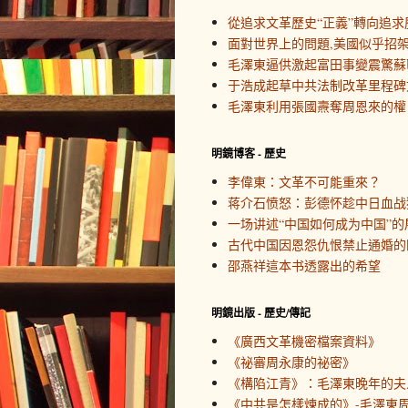
從追求文革歷史“正義”轉向追求
面對世界上的問題,美國似乎招
毛澤東逼供激起富田事變震驚蘇
于浩成起草中共法制改革里程碑
毛澤東利用張國燾奪周恩來的權
明鏡博客 - 歷史
李偉東：文革不可能重來？
蒋介石愤怒：彭德怀趁中日血战
一场讲述“中国如何成为中国”的
古代中国因恩怨仇恨禁止通婚的
邵燕祥這本书透露出的希望
明鏡出版 - 歷史/傳記
《廣西文革機密檔案資料》
《祕審周永康的祕密》
《構陷江青》：毛澤東晚年的夫
《中共是怎樣煉成的》-毛澤東周