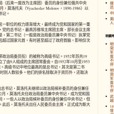
38）以政治局（后来一度改为主席团）委员的身份兼任俄共中央
雄
还
莫洛托夫（Vyacheslav Molotov，1890-1986）以
中
书记。
美
人
一职位的权力逐渐增大，最终成为党和国家的第一重
，党的总书记、最高苏维埃主席团主席、部长会议主席
是，第二书记（一般是政治局委员兼中央书记）执掌党
明鏡
远超过国家元首，有时甚至超过了政府首脑，影响仅次
明
突
军
治局委员衔）的被称为高级书记。1952年苏共19
蛋
不
了由9人组成的主席团常委会。自1952年10月至1953
停
记。高级书记中地位最高的是总书记，其次是第二书
明
有时则人数较多。他们的排名除取决于资历外，还取决
突
军
蛋
不
的总书记，莫洛托夫继续以政治局候补委员的身份兼任
停
0年12月，莫洛托夫任政治局委员兼中央书记，成为党和国
武
间，一些人以政治局候补委员的身份兼任中央书记，但
越
。此后，莫洛托夫出任人民委员会主席，正式成为斯大
1
增