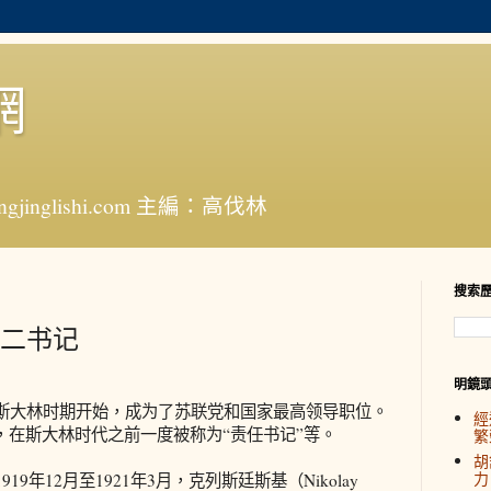
網
jinglishi.com 主編：高伐林
搜索
二书记
明鏡
大林时期开始，成为了苏联党和国家最高领导职位。
經
，在斯大林时代之前一度被称为“责任书记”等。
繁
胡
力
12月至1921年3月，克列斯廷斯基（Nikolay