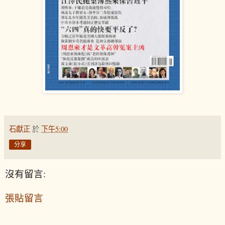
石獻正
於
下午5:00
分享
沒有留言:
張貼留言