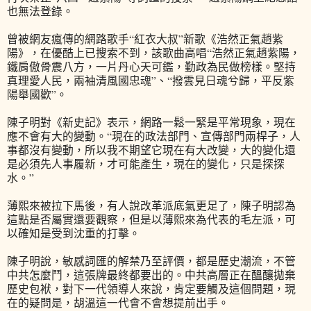
也無法登錄。
曾被網友瘋傳的網路歌手“紅衣大叔”新歌《浩然正氣趙紫
陽》，在優酷上已搜索不到，該歌曲高唱“浩然正氣趙紫陽，
鐵肩傲骨震八方，一片丹心天可鑑，勤政為民做榜樣。堅持
真理愛人民，兩袖清風國忠魂”、“撥雲見日魂兮歸，平反紫
陽舉國歡”。
陳子明對《新史記》表示，網路一鬆一緊是平常現象，現在
應不會有大的變動。“現在的政法部門、宣傳部門兩桿子，人
事都沒有變動，所以我不期望它現在有大改變，大的變化還
是必須先人事履新，才可能產生，現在的變化，只是探探
水。”
薄熙來被拉下馬後，有人說改革派底氣更足了，陳子明認為
這點是否屬實還要觀察，但是以薄熙來為代表的毛左派，可
以確知是受到沈重的打擊。
陳子明說，敏感詞匯的解禁乃至評價，都是歷史潮流，不管
中共怎麼鬥，這張牌最終都要出的。中共高層正在醞釀拋棄
歷史包袱，對下一代領導人來說，肯定要觸及這個問題，現
在的疑問是，胡溫這一代會不會想提前出手。