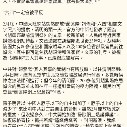
人，不管是革命黨還是憲政黨，就有很大區別。”
“六四”一定會被平反
2月底，中國大陸網站突然開放“趙紫陽”詞條和“六四”相關文
字照片的搜索，清明的頭一天，官方的中新社發表了題為
《胡耀邦墓前清明祭》的文章，被新華網、人民網等近百家
媒體和網站轉載，文章透露在胡耀邦逝世後23年裡，胡耀邦
陵園共有80多位黨和國家領導人以及200多位省部級官員前往
悼念，其中很可能包括胡錦濤和溫家寶。文章的刊登，被視
為“胡耀邦”其人其事，已經徹底被解禁。
中共對“趙紫陽”其人其事的管制也有所放鬆，以往清明節到6
月4日時，總有民眾前往北京趙紫陽故居進行悼念，多數時候
悼念無法順利進行；但今年的清明節，200多位到趙紫陽故居
悼念的民眾並未如往年一樣遭到當局的極力阻攔，網民也可
登錄“趙紫陽網上紀念館”悼念。
陳子明曾以“中國人脖子以下的自由增加了，脖子以上的自由
減少了”來比喻中共對言論自由的管制。雖然2月開放敏感詞
的搜索，但沒過多久，中共開始加強“掃除網上造謠傳謠”，
恢復嚴格審核，抓捕所謂“造謠傳謠者”，封閉新浪、騰訊，
再次禁止“六四”“趙紫陽”等詞匯的搜索，“趙紫陽網上紀念館”