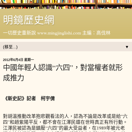
明鏡歷史網
一切歷史重新說 www.mingjinglishi.com 主編：高伐林
▼
2012年6月4日 星期一
中國年輕人認識“六四”，對當權者就形
成推力
《新史記》記者 柯宇倩
對胡溫推動改革抱悲觀看法的人，認為不論是改革或是給“六
四”和趙紫陽平反，都不會在江澤民還在世時真正有所行動。
江澤民被認為是鎮壓“六四”的最大受益者，在1989年被元老