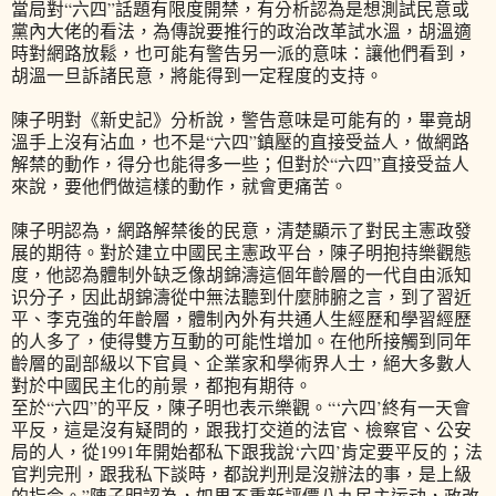
當局對“六四”話題有限度開禁，有分析認為是想測試民意或
黨內大佬的看法，為傳說要推行的政治改革試水溫，胡溫適
時對網路放鬆，也可能有警告另一派的意味：讓他們看到，
胡溫一旦訴諸民意，將能得到一定程度的支持。
陳子明對《新史記》分析說，警告意味是可能有的，畢竟胡
溫手上沒有沾血，也不是“六四”鎮壓的直接受益人，做網路
解禁的動作，得分也能得多一些；但對於“六四”直接受益人
來說，要他們做這樣的動作，就會更痛苦。
陳子明認為，網路解禁後的民意，清楚顯示了對民主憲政發
展的期待。對於建立中國民主憲政平台，陳子明抱持樂觀態
度，他認為體制外缺乏像胡錦濤這個年齡層的一代自由派知
识分子，因此胡錦濤從中無法聽到什麼肺腑之言，到了習近
平、李克強的年齡層，體制內外有共通人生經歷和學習經歷
的人多了，使得雙方互動的可能性增加。在他所接觸到同年
齡層的副部級以下官員、企業家和學術界人士，絕大多數人
對於中國民主化的前景，都抱有期待。
至於“六四”的平反，陳子明也表示樂觀。“‘六四’終有一天會
平反，這是沒有疑問的，跟我打交道的法官、檢察官、公安
局的人，從1991年開始都私下跟我說‘六四’肯定要平反的；法
官判完刑，跟我私下談時，都說判刑是沒辦法的事，是上級
的指令。”陳子明認為，如果不重新評價八九民主运动，政改