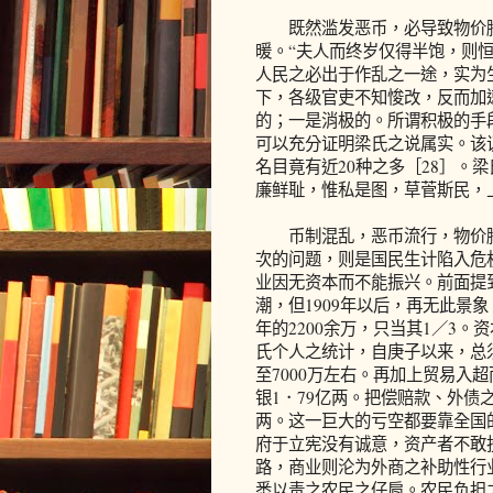
既然滥发恶币，必导致物价腾
暖。“夫人而终岁仅得半饱，则
人民之必出于作乱之一途，实为
下，各级官吏不知悛改，反而加
的；一是消极的。所谓积极的手
可以充分证明梁氏之说属实。该
名目竟有近20种之多［28］。
廉鲜耻，惟私是图，草菅斯民，上
币制混乱，恶币流行，物价腾
次的问题，则是国民生计陷入危
业因无资本而不能振兴。前面提到
潮，但1909年以后，再无此景象。
年的2200余万，只当其1／3
氏个人之统计，自庚子以来，总须
至7000万左右。再加上贸易入超
银1．79亿两。把偿赔款、外债之
两。这一巨大的亏空都要靠全国
府于立宪没有诚意，资产者不敢
路，商业则沦为外商之补助性行
悉以责之农民之仔肩。农民负担之