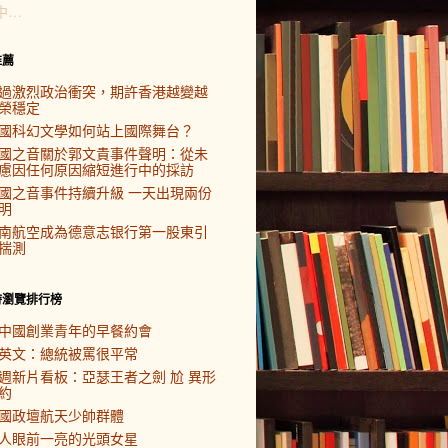
中…
推薦
過激烈政治衝突，期許香港越變越
榮穩定
國科幻文學如何站上國際舞台？
國之音關於郭文貴事件聲明：從未
慮因任何原因縮短進行中的採訪
國之音事件持續升級 一天出現兩份
明
南航空成為德意志银行第一股東引
揣測
時瀏覽排行榜
中國創業青年的早餐約會
英文：總統被罵很平常
週新片看板：亞瑟王者之劍 尬 異形
約
國政壇航天少帥群體
人眼前一亮的光頭女星