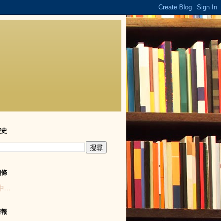
歷史
頭條
中…
時報