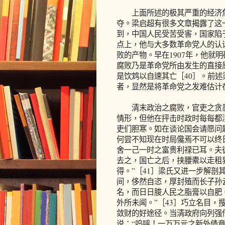
上面所述的极其严重的经济危
夺。梁启超有很多文章揭露了这
到，中国人民受苦受害，国家陷
点上，他与大多数革命党人的认
败的产物。早在1907年，他就
腐败乃是革命党所由发生的直接
是饮鸩以自速其亡［40］。前述
者，显然是将革命党之发难估计
清末政治之腐败，官吏之贪墨
情形，但他在抨击时政时每每都
吏们胆寒。如在谈论国会请愿问
何尝不知现在时局儳焉不可以终
舍一己一时之富贵利禄已耳。夫
去之，国亡之后，挟腰橐以走租
得。”［41］梁氏又进一步解剖
间，侈然自恣，厚封殖而长子孙云
名，而日日朘人民之脂膏以自肥
外所未闻。”［43］巧立名目
敛财的好途径。当清政府向列强
说：“呜呼！一万万元之新外债