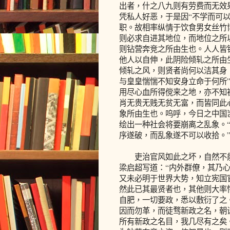
出者，什之八九则有劳费而无效
凭私人好恶，于是因“不学而可
职。故相率纵情于饮食男女丝竹
则必求自进其地位，而地位之所
则钻营奔竞之所由生也。人人皆
他人以自伸，此阴险倾轧之所由
倾轧之风，则贤者尚何以洁其身
与皇皇惴惴不知安身立命于何所”
用尽心血所得傥来之地，亦不知被
肖无贵无贱无贫无富，而皆同此
象所由生也。呜呼，今日之中国
绘出一种社会将要崩离之乱象。
序遂破，而乱象遂不可以收拾。”
吏治官风如此之坏，自然不能
梁启超写道：“内外群僚，其乃
又未必明于世界大势，知立宪国
然此已其最贤者也，其他则大率
自肥，一切要政，悉以敷衍了之。
因而勿革，而徒骛新政之名，朝
所有新政之名目，我几尽有之矣