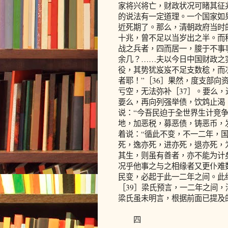
家将兴将亡，财政状况可睹其征
的说法有一定道理。一个国家如
近死期了。那么，清朝政府当时
十兆，曾不足以当岁出之半。而
战之兵者，四而居一，朘于不事
余几？……夫以今日中国财政之
役，其势犹岌岌不足支数稔，而
者耶！”［36］果然，度支部向
亏空，无法弥补［37］。要么
要么，再向列强举债，饮鸩止渴
说：“今吾民迫于全世界生计竞
地，加恶税，募恶债，铸恶币，
着说：“循此不变，不一二年，
死，逸亦死，进亦死，退亦死，
其生，则虽有善者，亦不能为计
况乎他事之与之相缘者又更仆难
民变，必起于此一二年之间。此
［39］梁氏预言，一二年之间
梁氏虽未明言，根据前面已提及
四