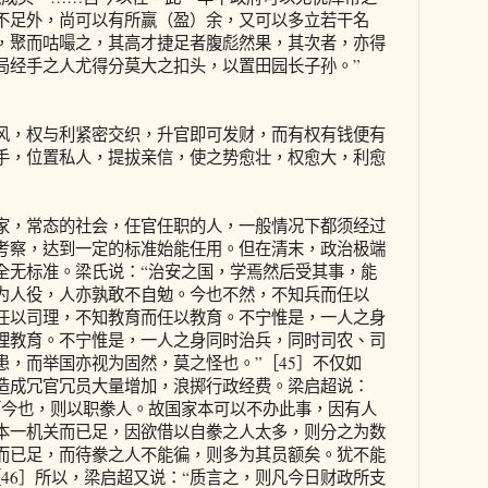
不足外，尚可以有所赢（盈）余，又可以多立若干名
，聚而咕嘬之，其高才捷足者腹彪然果，其次者，亦得
局经手之人尤得分莫大之扣头，以置田园长子孙。”
，权与利紧密交织，升官即可发财，而有权有钱便有
手，位置私人，提拔亲信，使之势愈壮，权愈大，利愈
，常态的社会，任官任职的人，一般情况下都须经过
考察，达到一定的标准始能任用。但在清末，政治极端
全无标准。梁氏说：“治安之国，学焉然后受其事，能
为人役，人亦孰敢不自勉。今也不然，不知兵而任以
任以司理，不知教育而任以教育。不宁惟是，一人之身
理教育。不宁惟是，一人之身同时治兵，同时司农、司
患，而举国亦视为固然，莫之怪也。”［45］不仅如
造成冗官冗员大量增加，浪掷行政经费。梁启超说：
而今也，则以职豢人。故国家本可以不办此事，因有人
本一机关而已足，因欲借以自豢之人太多，则分之为数
而已足，而待豢之人不能徧，则多为其员额矣。犹不能
46］所以，梁启超又说：“质言之，则凡今日财政所支