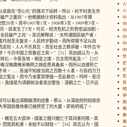
人
人
是在“空心化”的情况下运转。所以，时不时发生市
破产之噩兆”。他根据统计资料指出，从1907年算
中
20次。其中1907年1次，1908年3次，1909年3次，
中
刚及5月，就发生了5次。可见，经济危机之形势愈益加剧，
中
全民破产之兆”。梁氏解释说：“夫所谓国民破产者，
中
朘月削至无复余，人民终岁勤动，而所得曾不足以自
中
而走险，人人不乐其生，而全社会之秩序破，中外古今
中
呼！今日中国之现象近之矣。”［31］梁启超认为，从
世
转石，今垂及地，祸变之速，岂言思所能及。”［32］
史
，晚汉晚唐晚宋晚明之病症悉具备矣。而所以自速死亡
史
不肖。……吾诚不知彼当局之百数十人者，与吾四万万
史
结之冤业，而今乃坐蒙其惨报一至此极也。呜呼，吾岂
其
段话，直接是为清朝统治者发出警告：清朝之亡，已不远
明
爭
可以看出清朝崩溃的迹象，那么，从清政府的财政状
美
大帝国就像地基已被挖空了的大厦，即将坍塌了。
專
專
，横览五大部洲，国家之嬗兴嬗亡于其间者何限，其
專
，而筦其机者，未始不以财政。”［34］梁氏认为，国