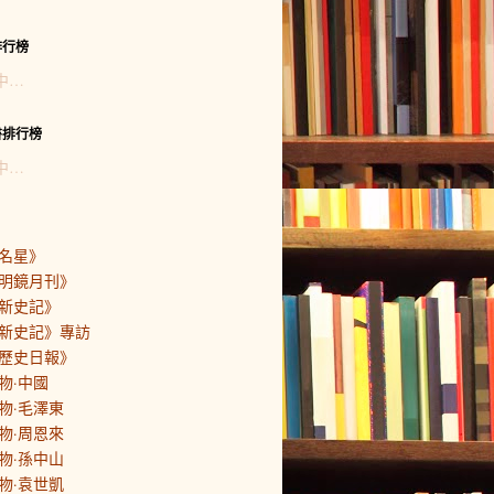
排行榜
中…
書排行榜
中…
名星》
明鏡月刊》
新史記》
新史記》專訪
歷史日報》
物·中國
物·毛澤東
物·周恩來
物·孫中山
物·袁世凱