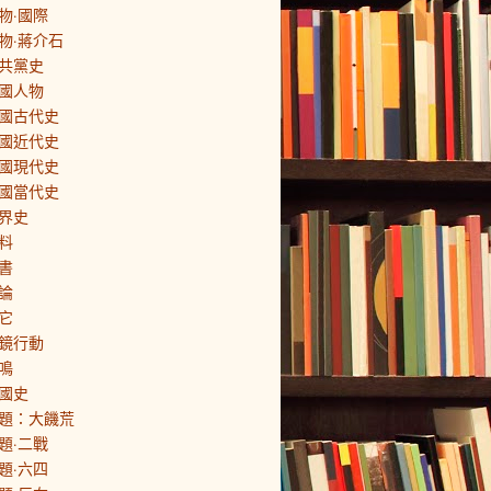
物·國際
物·蔣介石
共黨史
國人物
國古代史
國近代史
國現代史
國當代史
界史
料
書
論
它
鏡行動
鳴
國史
題：大饑荒
題·二戰
題·六四