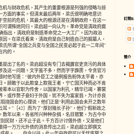
机与财政危机，其产生的重要根源是列强的侵略与掠
一方面的事实。但清末最后两年，梁氏很明确地意识
訂閱R
于空前的危机，其最大的根源还是在清朝政府。在这一
识可谓殊途同归。梁启超一向认为，革命党是清政府腐
明确指出，清政府是制造革命党之一大工厂。因为政治
原因。在梁氏看来，清政府是自己制造自己的掘墓人，
梁氏所谓“全国之兵变与全国之民变必起于此一二年间”
在内的。
簡介
是出了名的。梁启超没有专门去揭露官吏贪污的具体
涉及这一问题。文字虽不多，然而字字霹雳，令贪官污
题时他写道：“彼内外臣工之循例报告粉饰太平者，亦
日。顾敢于以此欺皇上欺我王者，宁亡国灭种而必不肯
彼辈本以官职为传舍，以国家为利孔，精华已竭，褰裳
界，或作赘子妾妇于外国，犹不失为富家翁，为计亦良
其阻挠国会的心理说，他们正是“利用此国会未开之数年
耳。”［42］而为了“厚封殖长子孙”，他们“假新政之
。数年以来，各省所兴种种杂捐，名目猥繁，为古今中
，搜刮民财，还不止于此。千方百计讨借外债，又是他们
借得一万万元外债的消息传出之后，梁启超立即撰文
竟成矣。……自今以往，此一年中政府可以无忧库帑之