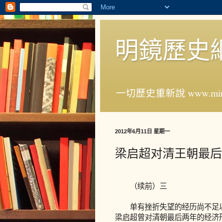
明鏡歷史
一切歷史重新說 www.ming
2012年6月11日 星期一
梁启超对清王朝最后
（续前）三
单有挫折失望的经历尚不足以
梁启超曾对清朝最后两年的经济