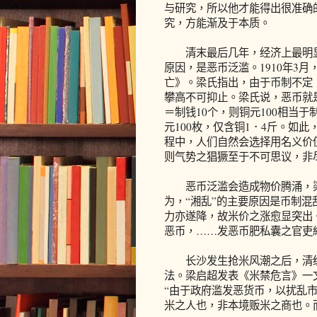
与研究，所以他才能得出很准确
究，方能渐及于本质。
清末最后几年，经济上最明显
原因，是恶币泛滥。1910年3
亡》。梁氏指出，由于币制不定
攀高不可抑止。梁氏说，恶币就
＝制钱10个，则铜元100相当于
元100枚，仅含铜1．4斤。如此
程中，人们自然会选择用名义价
则气势之猖獗至于不可思议，非尽
恶币泛滥会造成物价腾涌，梁
为，“湘乱”的主要原因是币制
力亦遂降，故米价之涨愈显突出
恶币，……发恶币肥私囊之官吏紾
长沙发生抢米风潮之后，清统
法。梁启超发表《米禁危言》一
“由于政府滥发恶货币，以扰乱市
米之人也，非本境贩米之商也。而