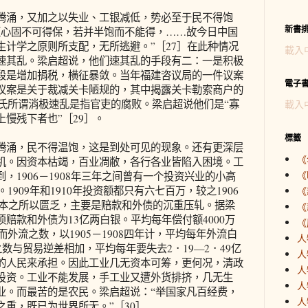
涌，又加之以失业、工银减低，势必至于民不得饱
新書
恒心固不可得保，若并半饱而不能得，……故今日中国
生计学之原则所支配，无所逃避。”［27］在此种情况
載入
速其乱。梁启超说，他们速其乱的手段有二：一是积极
段是增加捐税，横征暴敛。当年福建咨议局的一件议案
電子
议案是关于裁减关卡陋规的，其中揭露关卡勒索商户的
梁氏所谓消极速乱是指官吏的腐败。梁启超说他们是“寡
載入
慢残下者也”［29］。
標籤
涌，民不得温饱，这是到处可见的现象。还有更深层
《
机。因资本枯竭，百业凋敝，各行各业皆陷入困境。工
《
，1906－1908年三年之间曾有一个投资兴业的小高
1909年和1910年投资额都只有六七百万，较之1906
《
。资本之所以匮乏，主要是赔款和外债的沉重压轧。据梁
《
赔款和外债为13亿两白银。平均每年偿付额4000万
《
而外流之数，以1905－1908四年计，平均每年外流白
人
数与贸易逆差相加，平均每年要失去2．19—2．49亿
人
的人民来承担。因此工业几无资本可筹，更何况，清政
人
投资。工业不能发展，手工业又遭外货排挤，几无生
人
业。而最苦的是农民。梁启超说：“举国家凡百经费，
人
重，既已为世界所无。”［30］