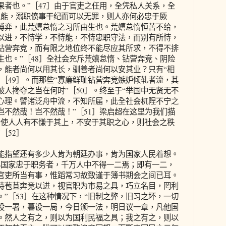
果者也。”［47］由于官吏之任用，全凭私人关系，全
以能，溺职偾事干纪而可以无罪，则人亦何必忠于厥
博弈，此荒嬉怠惰之习所由生也。荒嬉怠惰恒苦不给，
以进，不恃学，不恃能，不恃忠职守法，而别有所恃，
钻营奔竞，而有限之地位终不能尽应其所求，不得不排
生也。”［48］全社会充斥荒嬉怠惰、钻营奔竞、阴险
，能者尚何以用其长，驯善者尚何以安其业？只有“相
［49］。而那些“寡廉鲜耻钻营奔竞嫉妒倾轧者流，其
人搀夺之当在何时”［50］。终至于“举国中无贤无不
心理。譬诸泛舟中流，不知所届，此全社会杌陧不宁之
岂不然哉！岂不然哉！”［51］梁启超在这里为我们描
“使人人有不慊于其上，不安于其职之心，则社会之秩
［52］
指望还有多少人肯为朝廷办事，肯为国家人民着想。
心国家忠于职务者，千万人中不得一二焉；即有一二，
官吏所当有事，惟蹈常习故致谨于簿书期会之间已耳。
恃苞苴奔竞以进，视官职为市易之具，巧立名目，罔利
”［53］在这种情况下，“旧制之弊，旧习之坏，一切
设一署，暮设一局，今日颁一法，明日议一章，凡他国
。然人之有之，则以为国利民福之具；我之有之，则以