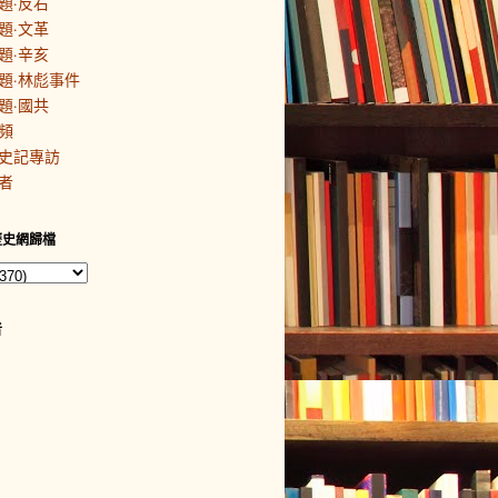
題·反右
題·文革
題·辛亥
題·林彪事件
題·國共
頻
史記專訪
者
歷史網歸檔
者