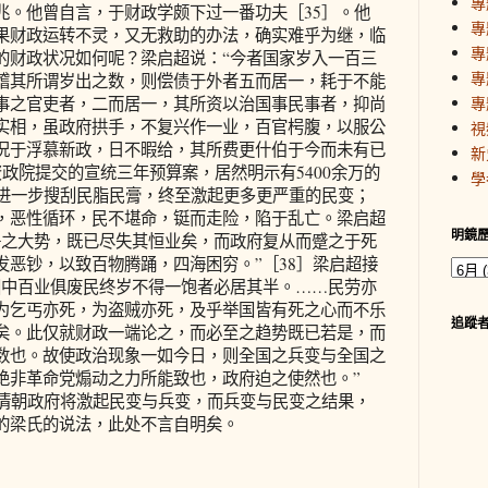
專
兆。他曾自言，于财政学颇下过一番功夫［35］。他
專
果财政运转不灵，又无救助的办法，确实难乎为继，临
專
的财政状况如何呢？梁启超说：“今者国家岁入一百三
專
稽其所谓岁出之数，则偿债于外者五而居一，耗于不能
事之官吏者，二而居一，其所资以治国事民事者，抑尚
專
实相，虽政府拱手，不复兴作一业，百官枵腹，以服公
視
况于浮慕新政，日不暇给，其所费更什伯于今而未有已
新
资政院提交的宣统三年预算案，居然明示有5400余万的
學
，进一步搜刮民脂民膏，终至激起更多更严重的民变；
，恶性循环，民不堪命，铤而走险，陷于乱亡。梁启超
明鏡
争之大势，既已尽失其恒业矣，而政府复从而蹙之于死
发恶钞，以致百物腾踊，四海困穷。”［38］梁启超接
国中百业俱废民终岁不得一饱者必居其半。……民劳亦
为乞丐亦死，为盗贼亦死，及乎举国皆有死之心而不乐
追蹤
矣。此仅就财政一端论之，而必至之趋势既已若是，而
数也。故使政治现象一如今日，则全国之兵变与全国之
绝非革命党煽动之力所能致也，政府迫之使然也。”
，清朝政府将激起民变与兵变，而兵变与民变之结果，
的梁氏的说法，此处不言自明矣。