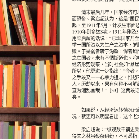
清末最后几年，国家经济可以说
面恐慌。梁启超认为，这是“国民
起，至1911年5月，计发生市面恐慌
1910年则多达8次，1911年
用梁启超的话说，“已现国家乃至
举一国所资以为生产之资本，岁
赡。于是弱者转于沟壑，悍者铤
之亡国者，未有不循斯道也。呜
经济形势观察，当时社会如“悬崖
所以，他更进一步指出：“今者
之手段又一一心摹力追之，惟恐
人，历劫以来，果有何种不可解
直为湘乱言哉！”［33］这两
矣。
如果说，从经济运转情况已经
况，就更可以明显看出，这个老
梁启超说：“纵观数千禩史乘
得失之林虽殽杂纠纷，不可悉指