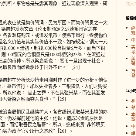
的判断。事物总是先露其现象，通过现象深入观察、研
載入
編輯
的表征就是物价腾涌，民为所困。而物价腾贵之一大
經
月，梁启超发表文章《论币制颁定之迟速系国家之存
繁
，各省滥铸铜元，或滥发纸币，使恶币风行，遂使物价
中
是名义价值与其实际价值不一致。如按规定，铜元一元
美
制钱1000。清初，制钱1000枚含铜量6斤多。而当下铜
考
，则100铜元的含铜量只是1000制钱的23％。在流通过
美
值高的币种。所以梁启超说：“恶币一旦出现于社会，
聲
取良币而悉数驱逐于国外不止。”［24］
海
發
启超在分析长沙抢米风潮时作了进一步的分析。他认
混乱，恶币流行，加以失业者多，工银降低，人们之购买
24小
。所以他说：“官吏之罪，不在其弛米禁，而在其滥发
吾臂探吾喉而夺吾食也。”［25］
和
蔡
治当局惧民乱继续扩大，各省纷纷采取禁米出境的办
本
文，仍发挥前述他的主张。他说，造成米贵的原因是
聖
面，而括取吾民之脂膏”。所以，造成米贵“非邻境买
中
实为政府官吏所行之恶政”［26］。
讓