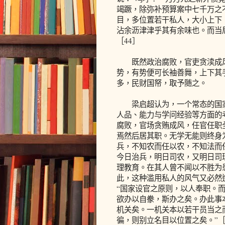
竭蹶，除弥补预算案中七千万之
目，多位置若干私人，大小上下
沾余沥津津乎其有余味也。而当
［44］
既然政治腐败，官吏贪渎成风
势，有势便可长袖善舞，上下其
多，民财国帑，取予随之。
梁启超认为，一个常态的国家
人品、能力与学问经验等方面的
腐败，官场贪贿成风，任官任职
焉然后居其职。无学无能则终身
兵，不知农而任以农，不知法而
今日治兵，明日司农，又明日司
理教育。在其人曾不闻以不胜为
此，这种滥用私人的风气又必然
“国家设官之原则，以人奉职。
欲办以自豢，斯办之矣。办此事
机关矣。一机关本以若干员当之
徧，则别立名目以位置之矣。”［