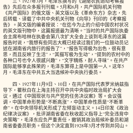
三、1927年3月，毛泽东撰写的《湖南农民运动考察报
告》先后在众多报刊刊载。5月和6月，共产国际机关刊物
《共产国际》的俄文版、英文版以及《革命东方》杂志，先
后转载、译载了中共中央机关刊物《向导》刊印的《考察报
告》。英文版的编者按说：“在迄今为止的介绍中国农村状况
的英文版刊物中，这篇报道最为清晰。”当时的共产国际执委
会主席布哈林在执委会第八次扩大全会上谈到毛泽东的这篇
报告时说，“我想有些同志大概已经读过我们的一位鼓动员记
述在湖南省内旅行的报告了”，“报告写得极为出色，很有意
思，而且反映了生活”，“其描写极为生动”，“提到的农村中的
各种口号也令人很感兴趣”，“文字精练，耐人寻味”。在共产
国际能够享此殊荣的，毛泽东算得上是中国第一人。这年5
月，毛泽东在中共五大当选候补中央执行委员。
四、1927年11月9日、10日，在共产国际代表罗米纳兹指
导下，瞿秋白在上海主持召开中共中央临时政治局扩大会
议，通过《中国现状与共产党的任务决议案》等。会议强
调，中国革命形势是“不断高涨”，中国革命性质是“不断革
命”。在中央领导机关形成了左倾盲动主义。14日印发《政治
纪律决议案》，批评湖南省委在秋收起义指导上“完全违背中
央策略”，毛泽东应负严重责任，撤销其政治局候补委员和湖
南省委委员职务。但这个决定直到1928年3月才传到井冈山。