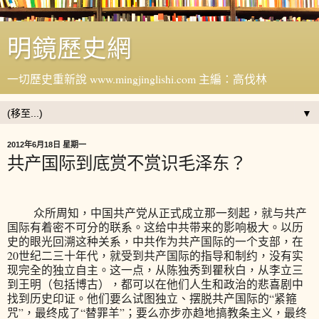
明鏡歷史網
一切歷史重新說 www.mingjinglishi.com 主編：高伐林
▼
2012年6月18日 星期一
共产国际到底赏不赏识毛泽东？
众所周知，中国共产党从正式成立那一刻起，就与共产
国际有着密不可分的联系。这给中共带来的影响极大。以历
史的眼光回溯这种关系，中共作为共产国际的一个支部，在
20世纪二三十年代，就受到共产国际的指导和制约，没有实
现完全的独立自主。这一点，从陈独秀到瞿秋白，从李立三
到王明（包括博古），都可以在他们人生和政治的悲喜剧中
找到历史印证。他们要么试图独立、摆脱共产国际的“紧箍
咒”，最终成了“替罪羊”；要么亦步亦趋地搞教条主义，最终