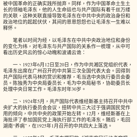
被中国革命的正确实践所抛弃。同样，作为中国革命土生土
长的领袖毛泽东，他的人生命运也与共产国际有着千丝万缕
的关联，这种关联直接导致毛泽东在中共中央的政治身份和
政治地位的起起伏伏，其间的恩恩怨怨也让毛泽东一生难以
释怀。
笔者以时间为经，以毛泽东在中共中央政治地位和身份
的变化为纬，对毛泽东与共产国际的关系作一梳理，从中可
看出历史风云的惊心动魄和波谲云诡：
一、1923年6月12日至20日，作为中共湘区党组织代表，
毛泽东出席在广州召开的中共第三次全国代表大会。因得到
共产国际代表马林的赏识和推荐，毛当选中央执行委员会委
员。陈独秀为中央局委员长，毛为中央局秘书，协助委员长
处理中央日常工作。毛泽东时年30岁。
二、1924年5月，共产国际代表维经斯基主持召开中共中
央扩大的执行委员会会议，扭转中共三大过于强调国民党作
用的倾向，中共中央的政策开始左转。12月，维经斯基在上
海批评了参加国民党上海执行部工作的毛泽东。随后，毛回
湖南“养病”，在1925年1月召开的中共四大上落选。