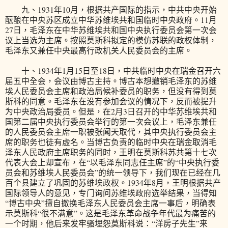
九、1931年10月，根据共产国际的指示，中共中央开始
酝酿在中央苏区成立中华苏维埃共和国临时中央政府。11月
27日，毛泽东在中华苏维埃共和国中央执行委员会第一次会
议上当选为主席。按照莫斯科拟定的模仿苏联的政权体制，
毛泽东又兼任中央最高行政机关人民委员会的主席。
十、1934年1月15日至18日，中共临时中央在瑞金召开六
届五中全会，会议由博古主持。博古本想撤销毛泽东的苏维
埃人民委员会主席和政治局候补委员的职务，但没有得到莫
斯科的同意。毛泽东在没有参加会议的情况下，反而被提升
为中央政治局委员。但是，在2月3日召开的中华苏维埃共和
国第二届中央执行委员会举行的第一次会议上，毛泽东兼任
的人民委员会主席一职被张闻天取代，其中央执行委员会主
席的职务也徒有虚名。当博古负责的临时中央在瑞金取消毛
泽东人民政府主席职务的同时，王明在莫斯科苏共第十七次
代表大会上却宣布，在“以毛泽东同志任主席”的“中央执行委
员会和苏维埃人民委员会”的统一领导下，我们现在已经在几
百个县建立了巩固的苏维埃政权。1934年8月，王明根据共产
国际领导人的意见，专门询问苏维埃政府选举结果，当得知
“博古中央”擅自撤换毛泽东人民委员会主席一事后，明确表
示莫斯科“很不满意”。这是毛泽东革命战争年代最为痛苦的
一个时期，他后来发牢骚埋怨莫斯科说：“洋房子先生”来