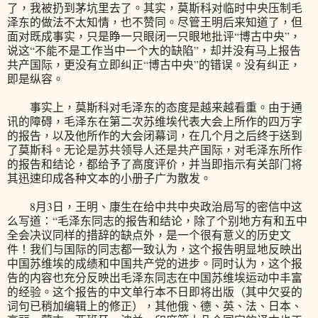
了，我被扔到茅坑里去了。其实，莫斯科对临时中央压制毛
泽东的做法不太知情，也不赞同。尽管王明后来知道了，但
面对既成事实，只是睁一只眼闭一只眼地批评“博古中央”，
说这“不能不是工作当中一个大的缺陷”，却并没有马上报告
共产国际，更没有立即纠正“博古中央”的错误。没有纠正，
即是纵容。
事实上，莫斯科对毛泽东的态度是越来越看重。由于通
讯的障碍，毛泽东在第二次苏维埃代表大会上所作的四万字
的报告，以及他所作的大会闭幕词，在几个月之后终于送到
了莫斯科。无论是苏共领导人还是共产国际，对毛泽东所作
的报告和结论，都给予了高度评价，并当即指示有关部门将
其迅速印成各种文本的小册子广为散发。
8月3日，王明、康生在给中共中央政治局写的密信中这
么写道：“毛泽东同志的报告和结论，除了个别地方有和五中
全会决议同样的措辞的缺点外，是一个很有意义的历史文
件！我们与国际的同志都一致认为，这个报告明显地反映出
中国苏维埃的成绩和中国共产党的进步。同时认为，这个报
告的内容也充分反映出毛泽东同志在中国苏维埃运动中丰富
的经验。这个报告的中文单行本不日即将出版（其中欠妥的
词句已稍加编辑上的修正），其他俄、德、英、法、日本、