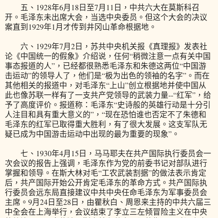
五、1928年6月18日至7月11日，中共六大在莫斯科召
开。毛泽东未出席大会，当选中央委员。但这个大会的决议
案直到1929年1月才传到井冈山革命根据地。
六、1929年7月2日，苏共中央机关报《真理报》发表社
论《中国统一的假象》介绍说，任何“稍微注意一点有关中国
事态报道的人”，已经都很熟悉毛泽东和朱德这两位“中国游
击运动”的领导人了，他们是“极为出色的领袖的名字”。而在
其他相关的报道中，对毛泽东“上山”创立根据地并使中国从
此也像苏联一样有了一支共产党领导的武装力量--“红军”，给
予了高度评价。报道称：毛泽东“史诗般的英雄行动是十分引
人注目和具有重大意义的”，“现在恐怕谁也否定不了朱德和
毛泽东的红军已取得重大胜利，有了很大发展。这支军队无
疑已成为中国游击运动中出现的最为重要的现象”。
七、1930年4月15日，马马耶夫在共产国际执行委员会一
次会议的报告上强调，毛泽东作为党的前委书记对部队进行
掌握和领导。在斯大林对毛“工农武装割据”的做法表示肯定
后，共产国际开始公开肯定毛泽东的革命方式。共产国际执
行委员会远东局直接建议中共中央任命毛泽东为军事委员会
主席。9月24日至28日，由瞿秋白、周恩来主持的中共六届三
中全会在上海举行，会议结束了李立三左倾冒险主义在中央