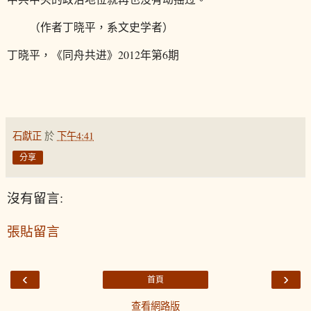
（作者丁晓平，系文史学者）
丁晓平，《同舟共进》2012年第6期
石獻正
於
下午4:41
分享
沒有留言:
張貼留言
‹
›
首頁
查看網路版