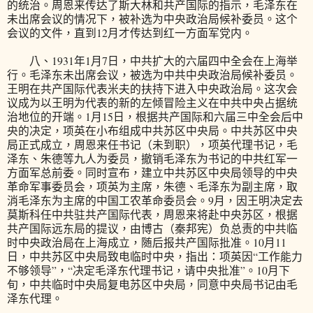
的统治。周恩来传达了斯大林和共产国际的指示，毛泽东在
未出席会议的情况下，被补选为中央政治局候补委员。这个
会议的文件，直到12月才传达到红一方面军党内。
八、1931年1月7日，中共扩大的六届四中全会在上海举
行。毛泽东未出席会议，被选为中共中央政治局候补委员。
王明在共产国际代表米夫的扶持下进入中央政治局。这次会
议成为以王明为代表的新的左倾冒险主义在中共中央占据统
治地位的开端。1月15日，根据共产国际和六届三中全会后中
央的决定，项英在小布组成中共苏区中央局。中共苏区中央
局正式成立，周恩来任书记（未到职），项英代理书记，毛
泽东、朱德等九人为委员，撤销毛泽东为书记的中共红军一
方面军总前委。同时宣布，建立中共苏区中央局领导的中央
革命军事委员会，项英为主席，朱德、毛泽东为副主席，取
消毛泽东为主席的中国工农革命委员会。9月，因王明决定去
莫斯科任中共驻共产国际代表，周恩来将赴中央苏区，根据
共产国际远东局的提议，由博古（秦邦宪）负总责的中共临
时中央政治局在上海成立，随后报共产国际批准。10月11
日，中共苏区中央局致电临时中央，指出：项英因“工作能力
不够领导”，“决定毛泽东代理书记，请中央批准”。10月下
旬，中共临时中央局复电苏区中央局，同意中央局书记由毛
泽东代理。