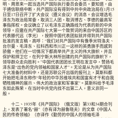
明、周恩来一起当选共产国际执行委员会委员。要知道，由
于通信联络中断，共产国际没有得到中共中央政治局在1月15
日至17日召开了扩大会议（遵义会议）的消息。会议增选毛
泽东为政治局常委，取消三人团，取消博古、李德的最高军
事指挥权。会议确立了以毛泽东正确路线为代表的新的中央
领导。应邀在共产国际七大第一个致贺词的来自中国苏区的
代表滕代远（李光），按照中国代表团拟就并得到共产国际
批准的发言稿，高呼：“我们对共产国际中有像季米特洛夫、
台尔曼、毛泽东、拉科西和市川正一这样的英勇旗手而感到
骄傲，他们在一切情况下都高举共产主义的伟大旗帜，并且
保护和捍卫它，在列宁斯大林所创建的共产国际的旗帜下，
领导群众走向胜利。”中国代表团团长王明在发言中，赞扬毛
泽东是“出色的党内领袖和国家人才”。无论是从为共产国际
七大准备的材料中，还是苏联公开出版的报刊上，莫斯科都
开始把毛泽东称作“年轻的中华苏维埃共和国富有才干和自我
牺牲精神的展示、伟大的政治家和军事家”。莫斯科给予毛泽
东如此殊荣，在当时中共党内找不出第二人，意义非同一
般。
十二、1935年《共产国际》（俄文版）第33和34期合刊
上，发表了署名“赫”（亦有译为赫鲁晓夫）的文章《中国人
民的传奇领袖》（亦译作《勤劳的中国人的领袖毛泽