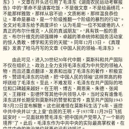
东》）。文章在开头还引用了毛泽东《湖南农民运动考察报
告》中的“革命不是请客吃饭，不是做文章，不是绘画绣花，
不能那样雅致，那样从容不迫，文质彬彬，那样温良恭俭
让。革命是暴动，是一个阶级推翻一个阶级的暴烈的行动”。
全文对毛泽东给予高度评价，认为毛是“一位不知疲倦的人，
真正的布尔什维克，人民的真诚朋友”，“具有铁一般的意
志、布尔什维克的顽强精神、卓越的革命统帅和国务活动家
的惊人勇敢、博学和无穷的天赋”。同年12月13日，《真理
报》发表了哈马丹写的文章《中国人民的领袖--毛泽东》。
由此可见，进入20世纪30年代中期，莫斯科和共产国际
不仅在组织上、政治上全力支持毛泽东成为中共党的领袖人
物，而且还重点翻译、发表和出版了毛泽东的著作，积极宣
传、赞颂毛泽东的功绩，把“中国人民的领袖”这样崇高的称
呼送给了毛泽东。至此，不难发现，毛泽东在共产国际的地
位和口碑越来越好。在王明、博古、周恩来、朱德、张闻
天、王稼祥、彭德怀等其他中共领导人中，当时没有谁像毛
泽东这样长期受到莫斯科的赞誉和宣传，直至共产国际1943
年5月22日宣布解散。这也就难怪在莫斯科生活了6年、遥控
中共中央并以“太上皇”自居的王明，于1937年11月29日飞抵
延安时，一见面就称赞毛泽东“把中国共产党带入了一个新的
境界”了。此后，毛泽东作为中共中央的实际最高掌权者，在
中共中央的政治地位就再也没有动摇过。