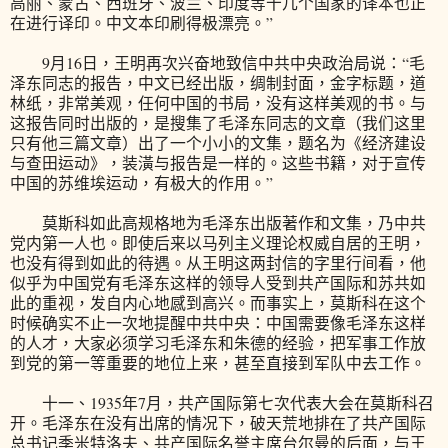
高丽、蒙古、西班牙、波兰、印度等十几个国家的译本也正
在进行译印。中文本印刷得极漂亮。”
9月16日，王明再次兴奋地致信中共中央政治局说：“毛
泽东同志的报告，中文已经出版，绸制封面，金字标题，道
林纸，非常美观，任何中国的书局，没有这样美观的书。与
这报告同时出版的，是搜集了毛泽东同志的文章（我们这里
只有他三篇文章）出了一个小小的文集，题名为《经济建设
与查田运动》，装潢与报告是一样的。这些书籍，对于宣传
中国的苏维埃运动，有极大的作用。”
莫斯科如此高规格地为毛泽东出版著作和文集，乃中共
党内第一人也。即使后来以马列主义理论权威自居的王明，
也没有得到如此的待遇。从王明这两封信的字里行间看，他
似乎为中国党有毛泽东这样的领导人受到共产国际和苏共如
此的重视，发自内心地感到高兴。而事实上，莫斯科在这个
时候确实不止一次地提醒中共中央：中国需要像毛泽东这样
的人才，大家必须学习毛泽东和朱德的经验，把军事工作放
到党的第一等重要的地位上来，甚至直接到军队中去工作。
十一、1935年7月，共产国际第七次代表大会在莫斯科召
开。毛泽东在没有出席的情况下，破天荒地排在了共产国际
总书记季米特洛夫、共产国际名誉主席台尔曼的后面，与王