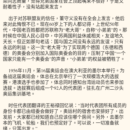
梁同志商量，觉得兄弟国家在会上顶起嘴来不很好，于是又
耐着性子，没有站起来发言。
出于对苏联盟友的信任，董守义没有在全会上发言，他后
来对此悔恨不已。现在60岁上下的人都记得，上世纪50年
代，中国老百姓都把苏联称为“老大哥”，自称“小弟弟”的。那
时候在中国人民心目中，中苏两国利益休戚相关，友谊地久
天长。但正如那句老话：国与国之间没有永远的友谊，只有
永远的利益。这一次“老大哥”为了实现两个德国（东德和西
德）的奥委会分别加入国际奥委会的目的，压制了中国“一个
国家只能有一个奥委会”的声音，“小弟弟”的权益被牺牲了。
1956年11月，第16届奥运会在澳大利亚的墨尔本举行。为
备战这届奥运会，体总在北京举行了一次规模浩大的选拔
赛，港澳选手也参加了，体总同时通知台湾运动员也来参加
选拔。选拔赛后组成一个92人的代表团，驻扎在广州二沙头
奥运集训基地。
时任代表团翻译的王裕禄回忆说：“当时代表团所有成员的
身份卡都已由组委会做好了，奥运村的宿舍也安排好了，出
发前，大家都已经知道自己应该住哪个房间。另外，去墨尔
本的飞机、轮船，我们也预定好了。可以说，一切准备就
绪，只等出发。”