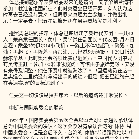
体总接到赫尔辛基奥组委发来的邀请函，又了解到台湾不
参加，就准备组团前往。此时奥运会已经开幕，有人认为这
时再去已经没有意义，但周恩来总理力主参加，并做出批
示：一定要去，把五星红旗升起在奥运赛场就是胜利。
遵照周总理的指示，体总迅速组建了奥运代表团，一共40
人，荣高棠任团长，黄中、吴学谦任副团长。代表团7月25日
启程，乘坐3架伊尔14小飞机，一路上不停地起飞、降落、加
油；再起飞，再降落、再加油……经过5天颠簸，于29日抵达
赫尔辛基。此时奥运会各项比赛已近尾声，中国代表团中只
有吴传玉赶上参加100米仰泳预赛，可惜由于旅途劳顿，又没
有来得及调整，他在预赛中就被淘汰了。中国运动员在这一
届奥运会上虽然没有拿得出手的成绩，但是“把五星红旗升起
在奥运赛场”的目标达到了。
但是这一切仅仅是拉开序幕，以后的道路还非常漫长。
中断与国际奥委会的联系
1954年，国际奥委会第49次全会以23票对21票通过承认体
总为中国奥委会的决议。这次会议没有承认台湾的“体协”是
中国奥委会，但是会后不久，台湾的“体协”却很蹊跷地以“中
华民国”的名义，列入国际奥委会承认的国家奥委会名单之