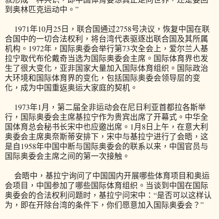
到奥林匹克运动中。”
1971年10月25日，联合国通过2758号决议，恢复中国在联
合国中的一切合法权利，将台湾代表驱逐出联合国及其所属
机构。1972年，国际奥委会举行第73次全会上，爱尔兰人基
拉宁取代布伦戴奇当选为国际奥委会主席。国际体育界也发
生了很大变化，亚非国家大量加入国际体育组织。国际政治
大环境和国际体育界的变化，包括国际奥委会领导层的变
化，成为中国重返奥运大家庭的契机。
1973年1月，第二届全非运动会在尼日利亚首都拉各斯举
行，国际奥委会主席基拉宁作为贵宾出席了开幕式。中华全
国体育总会秘书长宋中也应邀出席。1月8日上午，在意大利
奥委会主席奥奈斯蒂安排下，宋中与基拉宁进行了会晤，这
是自1958年中国中断与国际奥委会的联系以来，中国官员与
国际奥委会主席之间的第一次接触。
会晤中，基拉宁询问了中国国内开展哪些体育项目和奥运
会项目，中国参加了哪些国际体育组织。当谈到中国在国际
奥委会的合法权利问题时，基拉宁问宋中：“是否可以这样认
为，即在开除台湾的条件下，你们愿意加入国际奥委会？”