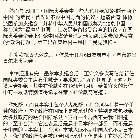
然而与此同时，国际奥委会中一些人也开始加紧推行“两个
中国”的步伐，首先是不顾中国方面的抗议，邀请台湾“体协”
派团参加奥运会，并将中华人民共和国改称为“北京中国”，
称台湾为“福摩萨中国”；其次是准备接受台湾的抗议，在国
际奥委会全会上讨论中国邀请台湾运动员到北京参加选拔赛
的“政治行为”；第三是在奥运村中悬挂国民党旗帜。
在多次抗议无效之后，体总于11月6日发表声明，宣布退出
墨尔本奥运会。
事情还没有完。墨尔本奥运会后，董守义多次写信给新任
国际奥委会主席布伦戴奇，要求解决“两个中国”的问题，均
遭后者拒绝。其中布伦戴奇在1958年1月8日给董守义的复信
中有一段话特别值得记录在案。布伦戴奇写道：
你知道，而且事实上每个人都知道，在台湾存在着一个单
独的政府，这个政府在国际上是被承认的，特别是被包括绝
大多数政府的联合国所承认。这样一个局面不是我们制造
的。至于台湾，它过去最后是属于日本的一部分，而不是属
于中国的。事实上（台湾）本地人既不是中国人也不是日本
人。你们的政府没有被联合国所承认，但是由于它答应遵守