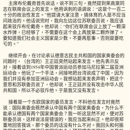
主席布伦戴奇首先说话，说不到三句，竟然提到荣高棠同
志在联席会议上的发言。他用讽刺的语调说：“这是个一百二
十分的政治性发言。”他提请大家注意，搞体育的人是不应当
问政治的。他话说完时，我向左边这位苏联委员说，我应该
起来驳斥布伦戴奇。他却说：“你们在联席会议上放了一颗深
水炸弹，已经够了，不需要在这个会上再放第二颗炸弹了。
要知道我们社会主义国家是少数，不要再惹事，否则是要吃
亏的。”
继续开会，在讨论承认德意志民主共和国的国家奥委会的
问题时，（台湾的）王正廷突然站起来发言。他先表示反
对，接着谈到1954年中国曾派运动员参加马尼拉第二届亚洲
运动会。他玩了一个手法，间接地把台湾说成了中国，因为
我们并没有参加亚洲运动会。我想站起来发表声明，把这个
意思和苏联委员说了，他却说，王正廷并没有攻击中华人民
共和国，所以不必驳斥他。于是我又没有发言。
接着是一个东欧国家的委员发言，不料他在发言时竟然
说：国际奥委会既然承认中国有两个国家奥委会，为什么不
能承认德国有两个国家奥委会？我一听这显然不对，便对苏
联委员说，这样说法是错误的，我应当起来纠正。他却很郑
重地回答我说，那个委员的话没有什么不对。我回头和何振