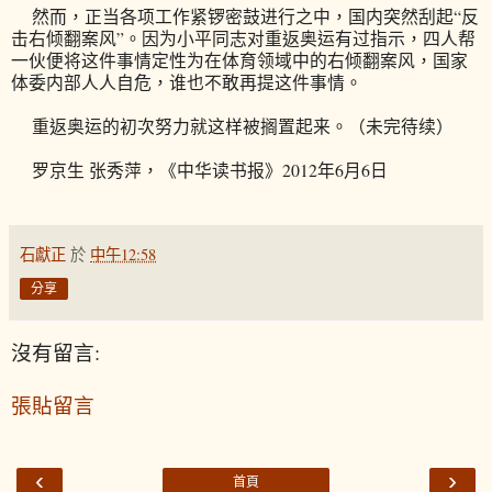
然而，正当各项工作紧锣密鼓进行之中，国内突然刮起“反
击右倾翻案风”。因为小平同志对重返奥运有过指示，四人帮
一伙便将这件事情定性为在体育领域中的右倾翻案风，国家
体委内部人人自危，谁也不敢再提这件事情。
重返奥运的初次努力就这样被搁置起来。（未完待续）
罗京生 张秀萍，《中华读书报》2012年6月6日
石獻正
於
中午12:58
分享
沒有留言:
張貼留言
‹
›
首頁