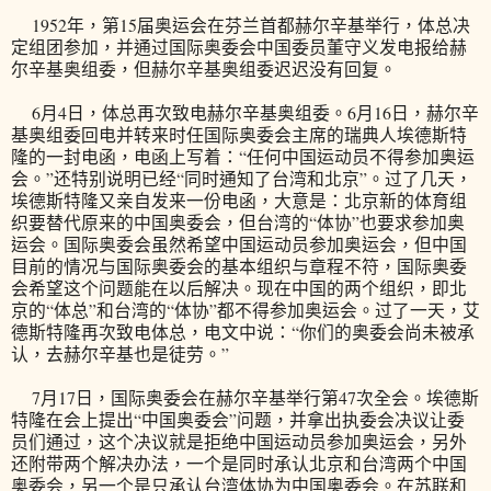
1952年，第15届奥运会在芬兰首都赫尔辛基举行，体总决
定组团参加，并通过国际奥委会中国委员董守义发电报给赫
尔辛基奥组委，但赫尔辛基奥组委迟迟没有回复。
6月4日，体总再次致电赫尔辛基奥组委。6月16日，赫尔辛
基奥组委回电并转来时任国际奥委会主席的瑞典人埃德斯特
隆的一封电函，电函上写着：“任何中国运动员不得参加奥运
会。”还特别说明已经“同时通知了台湾和北京”。过了几天，
埃德斯特隆又亲自发来一份电函，大意是：北京新的体育组
织要替代原来的中国奥委会，但台湾的“体协”也要求参加奥
运会。国际奥委会虽然希望中国运动员参加奥运会，但中国
目前的情况与国际奥委会的基本组织与章程不符，国际奥委
会希望这个问题能在以后解决。现在中国的两个组织，即北
京的“体总”和台湾的“体协”都不得参加奥运会。过了一天，艾
德斯特隆再次致电体总，电文中说：“你们的奥委会尚未被承
认，去赫尔辛基也是徒劳。”
7月17日，国际奥委会在赫尔辛基举行第47次全会。埃德斯
特隆在会上提出“中国奥委会”问题，并拿出执委会决议让委
员们通过，这个决议就是拒绝中国运动员参加奥运会，另外
还附带两个解决办法，一个是同时承认北京和台湾两个中国
奥委会，另一个是只承认台湾体协为中国奥委会。在苏联和