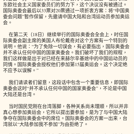
东欧社会主义国家委员们的努力下，这个决议没有被通过。
国际奥委会最后以33票对20票通过一项折衷方案：将“中国奥
委会问题”暂作保留，先邀请中国大陆和台湾运动员参加奥运
会。
在第二天（18日）继续举行的国际奥委会全会上，时任国
际奥委会副主席的美国人布伦戴奇对这个方案有一个特别的
说明。他说：“为了免除一切误会，有必要指出，国际奥委会
并不承认任何中国的国家奥委会。我们破坏了我们的规程，
我们这样做是出于对已经在来赫尔辛基途中的中国运动员的
同情。国际奥委会授权他们参加第15届奥运会。这个决定绝
不应予以误解。”
我们请读者们留意，这段话中包含一个重要信息，即国际
奥委会这时“并不承认任何中国的国家奥委会”，不论是中国
大陆还是台湾。
当时国民党刚在台湾落脚，各种关系尚未理顺，所以并非
真心想参加奥运会，它所以提出要参加，是为了与中国大陆
争夺在国际奥委会中的席位。国际奥委会的方案一出来，台
湾就以“大陆参加我不参加”为由拒绝了。