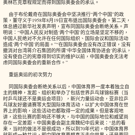
奥林匹克章程规定而得到国际奥委会的承认。
由于布伦戴奇在国际奥委会中坚决推行“两个中国”的政
策，董守义于1958年8月19日宣布退出国际奥委会。第二天，
体总通过新华社发表声明，宣布同国际奥委会断绝关系。声
明说：“中国人民反对制造‘两个中国’的立场是坚定不移的，
中国人民绝对不允许在任何国际组织、国际会议和国际活动
造成‘两个中国’的局面。”“在国际奥委会没有改正错误，没有
撤消对台湾蒋介石集团的所谓‘中华全国体育协进会’的承认，
没有使自己的宪章得到切实的维护以前，中国奥委会无法考
虑同国际奥委会的重新合作。”
重返奥运的初次努力
同国际奥委会断绝关系以后，中国体育界一度本着独立自
主的精神，发起、组织和举办了包括世界乒乓球锦标赛（当
时乒乓球还不是奥运会项目），新兴力量运动会，亚非拉乒
乓球友好邀请赛等大型国际体育活动，以扩大中国体育在世
界上的影响，这些活动也都取得一定的成果。但是客观地
讲，这些比赛的影响还不够大，与中国的国际地位和威望尚
存在一定差距。中国奥委会副主席魏纪中后来说：“总的看
来，当时的做法不是很成功，所以到70年代初，中国体育界
就形成一种共识，即中国体育要想真正走向世界，还是要回