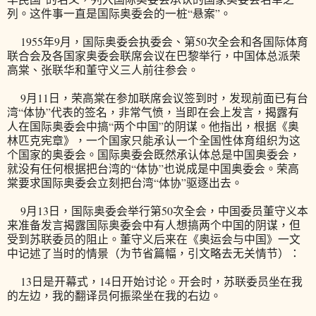
列。这件事一直是国际奥委会的一桩“悬案”。
1955年9月，国际奥委会执委会、第50次全会和各国际体育
联合会及各国家奥委会联席会议在巴黎举行，中国体总派荣
高棠、张联华和董守义三人前往参会。
9月11日，荣高棠在参加联席会议签到时，发现前面已有台
湾“体协”代表的签名，非常气愤，当即在会上发言，揭露有
人在国际奥委会中搞“两个中国”的阴谋。他指出，根据《奥
林匹克宪章》，一个国家只能承认一个全国性体育组织为这
个国家的奥委会。国际奥委会既然承认体总是中国奥委会，
就没有任何根据把台湾的“体协”也说成是中国奥委会。荣高
棠要求国际奥委会立刻把台湾“体协”驱逐出去。
9月13日，国际奥委会举行第50次全会，中国委员董守义本
来准备发言揭露国际奥委会中有人想搞两个中国的阴谋，但
受到苏联委员的阻止。董守义后来在《奥运会与中国》一文
中记述了当时的情景（为节省篇幅，引文略去无关情节）：
13日是开幕式，14日开始讨论。开会时，苏联委员坐在我
的左边，我的翻译员何振梁坐在我的右边。