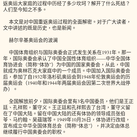
返奥运大家庭的过程中历经了多少坎坷？解开了什么死结？
人们至今知之不多。
本文是对中国重返奥运过程的全面解密。对于广大读者，
文中讲述的既是历史，也是新闻。
赫尔辛基奥运会的波澜
中国体育组织与国际奥委会正式发生关系在1931年。那一
年，国际奥委会承认了中国全国性体育组织——中华全国体
育协进会（简称“体协”）为中国的国家奥委会，从此，中国
就成为奥林匹克大家庭中的一个成员。中国加入国际奥委会
后，参加了自1932年洛杉矶奥运会到1948年伦敦奥运会的历
届奥运会（1940年和1944年两届奥运会因第二次世界大战停
办）。
全国解放前夕，国际奥委会里有3名中国委员，他们是王正
廷、孔祥熙，董守义。王正廷和孔祥熙去了台湾，董守义留
在了中国大陆。留在中国大陆的还有体协的领导成员张伯
苓、马约翰、吴蕴瑞等。1949年10月26日，体协进行改组，
宣布成立中华全国体育总会（简称“体总”），并决定由体总
继续履行中国奥委会的职权。