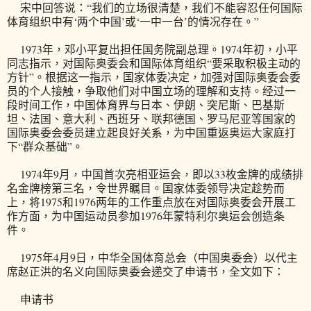
宋中回答说：“我们的立场很清楚，我们不能容忍任何国际
体育组织中有‘两个中国’或‘一中一台’的情况存在。”
1973年，邓小平复出担任国务院副总理。1974年初，小平
同志指示，对国际奥委会和国际体育组织“要采取积极主动的
方针”。根据这一指示，国家体委决定，加强对国际奥委会委
员的个人接触，争取他们对中国立场的理解和支持。经过一
段时间工作，中国体育界与日本、伊朗、突尼斯、巴基斯
坦、法国、意大利、西班牙、联邦德国、罗马尼亚等国家的
国际奥委会委员建立起良好关系，为中国重返奥运大家庭打
下“群众基础”。
1974年9月，中国首次亮相亚运会，即以33枚金牌的成绩排
名金牌榜第三名，令世界瞩目。国家体委领导决定趁势而
上，将1975和1976两年的工作重点放在对国际奥委会开展工
作方面，为中国运动员参加1976年蒙特利尔奥运会创造条
件。
1975年4月9日，中华全国体育总会（中国奥委会）以代主
席赵正洪的名义向国际奥委会递交了申请书，全文如下：
申请书