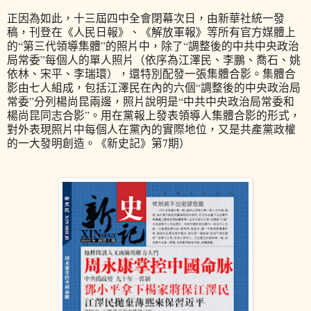
正因為如此，十三屆四中全會閉幕次日，由新華社統一發
稿，刊登在《人民日報》、《解放軍報》等所有官方媒體上
的“第三代領導集體”的照片中，除了“調整後的中共中央政治
局常委”每個人的單人照片（依序為江澤民、李鵬、喬石、姚
依林、宋平、李瑞環），還特別配發一張集體合影。集體合
影由七人組成，包括江澤民在內的六個“調整後的中央政治局
常委”分列楊尚昆兩邊，照片說明是“中共中央政治局常委和
楊尚昆同志合影”。用在黨報上發表領導人集體合影的形式，
對外表現照片中每個人在黨內的實際地位，又是共產黨政權
的一大發明創造。《新史記》第7期）