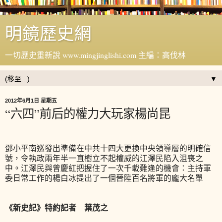
明鏡歷史網
一切歷史重新說 www.mingjinglishi.com 主編：高伐林
▼
2012年6月1日 星期五
“六四”前后的權力大玩家楊尚昆
鄧小平南巡發出準備在中共十四大更換中央領導層的明確信
號，令執政兩年半一直樹立不起權威的江澤民陷入沮喪之
中。江澤民與曾慶紅把握住了一次千載難逢的機會：主持軍
委日常工作的楊白冰提出了一個晉陞百名將軍的龐大名單
《新史記》特約記者 葉茂之