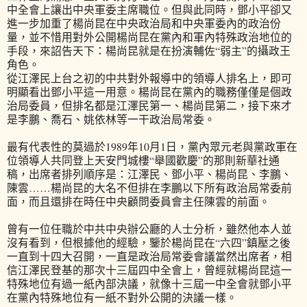
中全會上讓出中央軍委主席職位。但與此同時，鄧小平卻又
進一步加重了楊尚昆在中央政治局和中央軍委內的政治份
量，並不惜用對外公開楊尚昆在黨內和軍內特殊政治地位的
手段，來詔告天下：楊尚昆就是在扮演輔佐“弱主”的攝政王
角色。
從江澤民上台之初的中共對外報導中的領導人排名上，即可
明顯看出鄧小平這一用意。楊尚昆在黨內的職務僅僅是個政
治局委員，但排名都是江澤民第一、楊尚昆第二，接下來才
是李鵬、喬石、姚依林等一干政治局常委。
最有代表性的莫過於1989年10月1日，黨內眾元老與黨政軍在
位領導人共同登上天安門城樓“舉國歡慶”的那則新華社通
稿，出席者排列順序是：江澤民、鄧小平、楊尚昆、李鵬、
陳雲……楊尚昆的大名不但排在李鵬以下所有政治局常委前
面，而且還排在時任中央顧問委員會主任陳雲的前面。
曾有一位任職於中共中央辦公廳的人士分析，雖然他本人並
沒有看到，但根據他的經驗，鑒於楊尚昆在“六四”鎮壓之後
一直到十四大召開，一直是政治局常委會議當然出席者，相
信江澤民登基的那次十三屆四中全會上，曾經就楊尚昆這一
特殊地位有過一紙內部決議，就像十三屆一中全會就鄧小平
在黨內特殊地位有一紙不對外公開的決議一樣。