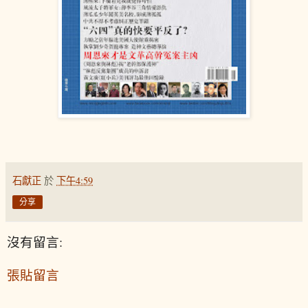
石獻正
於
下午4:59
分享
沒有留言:
張貼留言