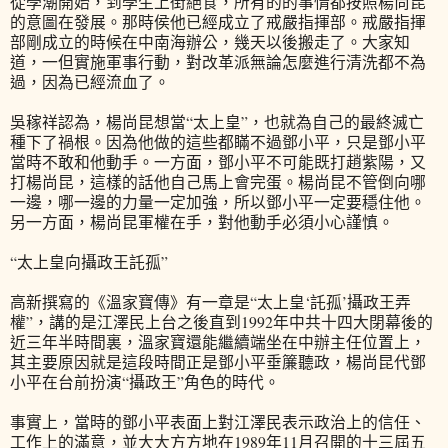
從學潮開始，到學生上街絕食，所有的的事情都按照楊尚昆
的意圖在發展。那時侯他已經成立了戒嚴指揮部。戒嚴指揮
部剛成立的時候在中南海辦公，幾天以後搬走了。大家知
道，一但實施軍事行動，對改革派無論怎麼進行清洗都不為
過，因為已經流血了。
吳稼祥認為，楊尚昆想當“太上皇”，也就為自己的最終滅亡
種下了禍根。因為他做的這些都瞞不過鄧小平，只是鄧小平
當時不敢和他動手。一方面，鄧小平不可能既打趙紫陽，又
打楊尚昆，這樣的話他自己馬上會完蛋。楊尚昆不管倒向哪
一邊，哪一邊的力量一定加強，所以鄧小平一定要穩住他。
另一方面，楊尚昆軍權在手，對他動手必須小心謹慎。
“太上皇向攝政王託孤”
高新撰寫的《溫家寶傳》有一章是“太上皇‘託孤’攝政王弄
權”，講的是江澤民上台之後直到1992年中共十四大閉幕後的
近三年半時間裏，溫家寶還能繼續端坐在中辦主任位置上，
其主要原因就是這段時間正是鄧小平垂簾聽政，楊尚昆代鄧
小平在台前扮演“攝政王”角色的時代。
事實上，當時的鄧小平表面上對江澤民表示政治上的信任、
工作上的滿意，並大大方方地在1989年11月召開的十三屆五