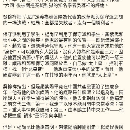
“六四”後被關進秦城監獄的知名學者吳稼祥的評論。
吳稼祥把“六四”定義為趙紫陽為代表的改革派與保守派之間
的一場決戰，結局：全都是失敗者，沒有一個勝利者。
保守派利用了學生，楊尚昆利用了保守派和學生、趙紫陽和
鄧小平之間的衝突。他處於最有利的位置——既能溝通鄧小
平、趙紫陽，還能溝通保守派。他有一個大家都有求於他的
“身份”，可以跟所有人說話，沒有人認為他是兩面三刀，因
為他要扮演鄧小平的傳話人。他的位置使他可以做到一箭三
雕：讓趙和鄧和保守派同歸於盡，自己做“太上皇”，控制軍
權，找一個“兒皇帝”——他想重演鄧小平的故事。而且，他
確實辦到了這一點，在其後的兩年內，他就是“太上皇”。
吳稼祥指出，但是趙紫陽畢竟在中國共產黨裏滾了這麼多
年，他有他的政治謀略。他的謀略是什麼呢？以退為進，隔
岸觀火。在學生鬧得最凶的時候，他去北朝鮮訪問。他臨走
之前交代三條：第一，我走了以後不能召開中央常委會；第
二，重大事情向我匯報；第三，由李鵬主持中央工作——他
想把這個“禍水”重新引向李鵬。
但是，楊尚昆比他還高明。趙紫陽前腳剛剛走，楊尚昆後腳