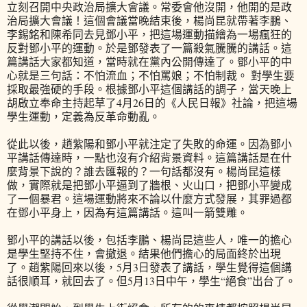
立刻召開中央政治局擴大會議。常委會他沒開，他開的是政
治局擴大會議！這個會議當晚結束後，楊尚昆就帶著李鵬、
李錫銘和陳希同去見鄧小平，把這場運動描繪為一場瘋狂的
反對鄧小平的運動。於是鄧發表了一篇殺氣騰騰的講話。這
篇講話大家都知道，當時就在黨內公開傳達了。鄧小平的中
心就是三句話：不怕流血；不怕罵娘；不怕制裁。 對學生要
採取最強硬的手段。根據鄧小平這個講話的調子，當天晚上
胡啟立奉命主持起草了4月26日的《人民日報》社論，把這場
學生運動，定義為反革命動亂。
從此以後，趙紫陽和鄧小平就注定了失敗的命運。因為鄧小
平講話傳達時，一點也沒有介紹背景資料。這篇講話是在什
麼背景下說的？誰去匯報的？一句話都沒有。楊尚昆這樣
做，實際就是把鄧小平逼到了牆根、火山口，把鄧小平變成
了一個暴君。這場運動將來不論以什麼方式發展，其罪過都
在鄧小平身上，因為有這篇講話。這叫一箭雙雕。
鄧小平的講話以後，包括李鵬、楊尚昆這些人，唯一的擔心
是學生堅持不住，會撤退。結果他們擔心的局面終於出現
了。趙紫陽回來以後，5月3日發表了講話，學生覺得這個講
話很順耳，就回去了。但5月13日中午，學生“絕食”出台了。