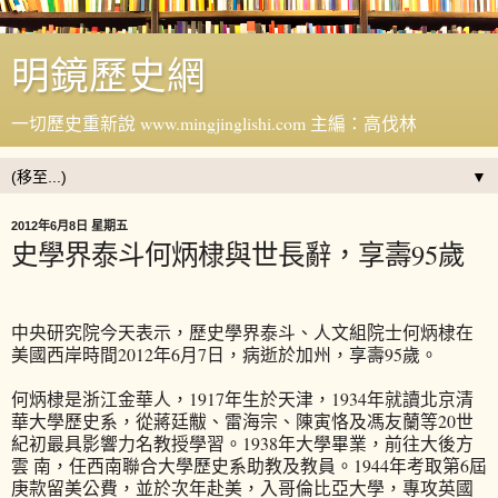
明鏡歷史網
一切歷史重新說 www.mingjinglishi.com 主編：高伐林
▼
2012年6月8日 星期五
史學界泰斗何炳棣與世長辭，享壽95歲
中央研究院今天表示，歷史學界泰斗、人文組院士何炳棣在
美國西岸時間2012年6月7日，病逝於加州，享壽95歲。
何炳棣是浙江金華人，1917年生於天津，1934年就讀北京清
華大學歷史系，從蔣廷黻、雷海宗、陳寅恪及馮友蘭等20世
紀初最具影響力名教授學習。1938年大學畢業，前往大後方
雲 南，任西南聯合大學歷史系助教及教員。1944年考取第6屆
庚款留美公費，並於次年赴美，入哥倫比亞大學，專攻英國