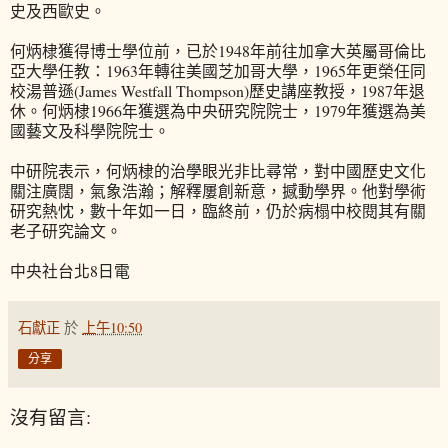
史及西歐史。
何炳棣獲得博士學位前，已於1948年前往加拿大英屬哥倫比
亞大學任教：1963年轉往美國芝加哥大學，1965年更榮任同
校湯普遜(James Westfall Thompson)歷史講座教授，1987年退
休。何炳棣1966年獲選為中央研究院院士，1979年獲選為美
國藝文及科學院院士。
中研院表示，何炳棣的治學眼光非比尋常，對中國歷史文化
關注廣闊，氣象浩瀚；解釋屢創新意，撼動學界。他對學術
研究熱忱，數十年如一日，臨終前，仍於病榻中校閱其有關
老子研究論文。
中央社台北8日電
石獻正
於
上午10:50
分享
沒有留言: