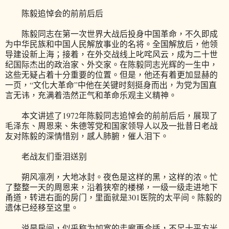
陈毅追悼会的前前后后
陈毅同志在第一次世界大战后投身中国革命，不久即成
为中华民族和中国人民解放事业的名将。全国解放后，他领
导建设新上海；接着，在外交战线上叱咤风云，成为二十世
纪国际杰出的政治家、外交家。在陈毅同志光辉的一生中，
这些无疑占着十分重要的位置。但是，他还有着更加显赫的
一页，“文化大革命”中他在关键时刻挺身而出，为党为国直
言无讳，充满着浩然正气和革命乐观主义精神。
本文讲述了1972年陈毅同志追悼会的前前后后，展现了
毛泽东、周恩来、朱德等党和国家领导人以及一批昔日老战
友对陈毅的深情惜别，感人肺腑，催人泪下。
老战友们垂泪送别
朔风凛冽，大地冰封。夜色是这样的黑，这样的浓。忙
了整整一天的周恩来，沿着狭窄的楼梯，一级一级走进地下
甬道，转进右面的房门，里面就是301医院的太平间。陈毅的
遗体已经移至这里。
说是房间，似乎称为加宽的走廊更合适，不足十平方米