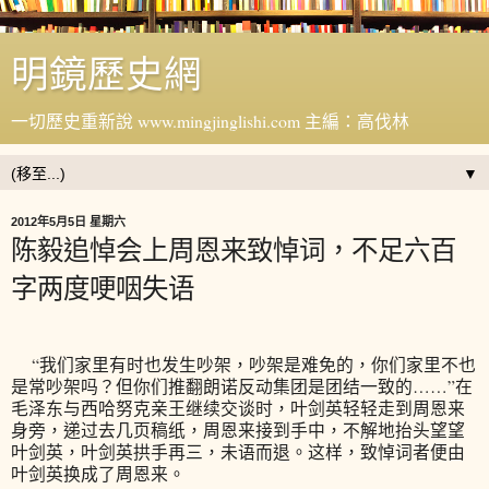
明鏡歷史網
一切歷史重新說 www.mingjinglishi.com 主編：高伐林
▼
2012年5月5日 星期六
陈毅追悼会上周恩来致悼词，不足六百
字两度哽咽失语
“我们家里有时也发生吵架，吵架是难免的，你们家里不也
是常吵架吗？但你们推翻朗诺反动集团是团结一致的……”在
毛泽东与西哈努克亲王继续交谈时，叶剑英轻轻走到周恩来
身旁，递过去几页稿纸，周恩来接到手中，不解地抬头望望
叶剑英，叶剑英拱手再三，未语而退。这样，致悼词者便由
叶剑英换成了周恩来。