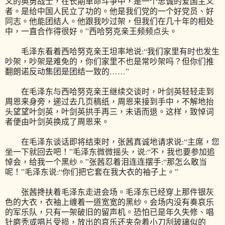
义的英勇战士，在长期革命斗争中，是一个忠诚的爱国主义
者。是给中国人民立了功的。他是我们党的一个好党员、好
同志。他能团结人。他跟我吵过架，但我们在几十年的相处
中，一直合作得很好。”西哈努克亲王频频点头。
毛泽东看着西哈努克亲王坦率地说:“我们家里有时也发生
吵架，吵架是难免的，你们家里不也是常吵架吗？但你们推
翻朗诺反动集团是团结一致的……”
在毛泽东与西哈努克亲王继续交谈时，叶剑英轻轻走到
周恩来身旁，递过去几页稿纸，周恩来接到手中，不解地抬
头望望叶剑英，叶剑英拱手再三，未语而退。这样，致悼词
者便由叶剑英换成了周恩来。
在毛泽东谈话即将结束时，张茜真诚地请求说:“主席，您
坐一下就回去吧！”毛泽东微微摇头，说:“不，我也要参加追
悼会，给我一个黑纱。”张茜忍着泪连连摆手:“那怎么敢当
呢！”毛泽东说:“你们把它套在我大衣的袖子上。”
张茜搀扶着毛泽东走进会场。毛泽东已经穿上那件银灰
色的大衣，衣袖上缠着一道宽宽的黑纱。会场内没有奏哀乐
的军乐队，只有一架破旧的留声机。恐怕已是年久失修、唱
针磨秃或唱片受损，放出的哀乐还夹杂着小刀刮玻璃似的