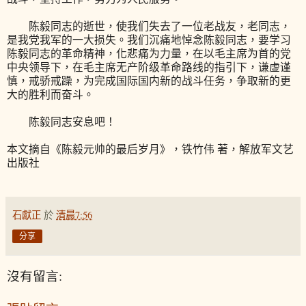
陈毅同志的逝世，使我们失去了一位老战友，老同志，
是我党我军的一大损失。我们沉痛地悼念陈毅同志，要学习
陈毅同志的革命精神，化悲痛为力量，在以毛主席为首的党
中央领导下，在毛主席无产阶级革命路线的指引下，谦虚谨
慎，戒骄戒躁，为完成国际国内新的战斗任务，争取新的更
大的胜利而奋斗。
陈毅同志安息吧！
本文摘自《陈毅元帅的最后岁月》，铁竹伟 著，解放军文艺
出版社
石獻正
於
清晨7:56
分享
沒有留言: