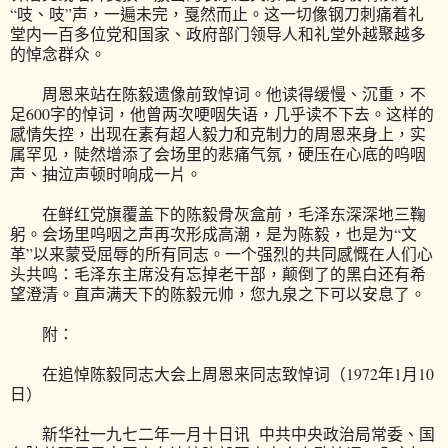
“吱、吱”声，一遍未完，戛然而止。这一切像钢刀刺痛着礼
堂内一百多位党和国家、政府部门领导人和礼堂外越聚越多
的悼念群众。
周恩来站在陈毅遗像前致悼词。他读得缓慢、沉重，不
足600字的悼词，他曾两次哽咽失语，几乎读不下去。这样的
感情失控，出现在素有超人毅力和克制力的周恩来身上，实
属罕见，陡然增添了会场里的悲痛气氛，硬压在心底的呜咽
声、抽泣声顿时响成一片。
在鲜红党旗覆盖下的陈毅骨灰盒前，毛泽东深深地三鞠
躬。会场里呜咽之声再次形成高潮，是为陈毅，也是为“文
革”以来蒙受屈辱的所有同志。一个强烈的共同感慨在人们心
头共鸣：毛泽东主席没有忘掉老干部，颠倒了的黑白还有希
望澄清。直声满天下的陈毅元帅，您九泉之下可以安息了。
附：
在追悼陈毅同志大会上周恩来同志致悼词（1972年1月10
日）
新华社一九七二年一月十日讯 中共中央政治局常委、国