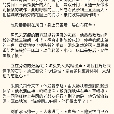
的房间，三面是洞开的大门。朝西是双开门，直通一条带水
泥棱条的坡梯，此时呼啸的西北风卷着黄沙细土直灌而入，
把摆满坡梯两旁的花圈上的挽联、纸花吹得索索作响。
陈毅静静躺在风口，身上只盖着一层白布床单。
周恩来清癯的面容凝聚着深沉的悲痛，他恭恭敬敬向陈
毅的遗体三鞠躬，礼毕，径直走到陈毅床边，伸手掀起床单
的一角，缓缓地摸了摸陈毅的手背，泪水潸然滚落。周恩来
重新为陈毅拉平床单，动作轻缓、小心，床单盖好后，又往
里掖了掖。
立在旁边的张茜(注：陈毅夫人)呜咽出声，她握住周恩来
伸来的右手，抽泣着说：“周总理，您要多保重身体啊！大姐
也为您担心。”
朱德总司令来了。他发着高烧，由人搀扶着走到陈毅遗
体前，他老泪纵横，呜咽出声，颤巍巍地将右手举至帽檐，
为一同举红旗上井冈的老战友送行。到了病房，他仍然流着
泪，沉痛地说：“陈毅同志好啊，他死得太早了！”
刘伯承元帅来了。人未进门，哭声先至。他只恨自己双