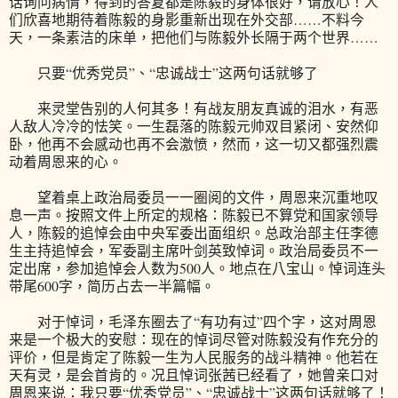
话询问病情，得到的答复都是陈毅的身体很好，请放心！人
们欣喜地期待着陈毅的身影重新出现在外交部……不料今
天，一条素洁的床单，把他们与陈毅外长隔于两个世界……
只要“优秀党员”、“忠诚战士”这两句话就够了
来灵堂告别的人何其多！有战友朋友真诚的泪水，有恶
人敌人冷冷的怯笑。一生磊落的陈毅元帅双目紧闭、安然仰
卧，他再不会感动也再不会激愤，然而，这一切又都强烈震
动着周恩来的心。
望着桌上政治局委员一一圈阅的文件，周恩来沉重地叹
息一声。按照文件上所定的规格：陈毅已不算党和国家领导
人，陈毅的追悼会由中央军委出面组织。总政治部主任李德
生主持追悼会，军委副主席叶剑英致悼词。政治局委员不一
定出席，参加追悼会人数为500人。地点在八宝山。悼词连头
带尾600字，简历占去一半篇幅。
对于悼词，毛泽东圈去了“有功有过”四个字，这对周恩
来是一个极大的安慰：现在的悼词尽管对陈毅没有作充分的
评价，但是肯定了陈毅一生为人民服务的战斗精神。他若在
天有灵，是会首肯的。况且悼词张茜已经看了，她曾亲口对
周恩来说：我只要“优秀党员”、“忠诚战士”这两句话就够了！