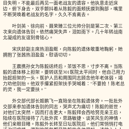
目失明，不能最后再见一面老战友的遗容。他执意走近床
边，俯下身去，双手颤抖着从陈毅的面颊抚摸到胸部，嘴里
不断哭唤着老战友的名字，久久不肯离去。
叶剑英、徐向前、聂荣臻三位元帅分别是第二次、第三
次来向遗体告别。依然痛哭失声，泪如雨下。几十年转战南
北凝成的友谊刻骨铭心。
宋庆龄副主席热泪盈眶，向陈毅的遗体敬重地鞠躬，她
拥抱了张茜热泪盈盈，慰语切切。
王震携孙女为陈毅送终后，茶饭不思，寸步不离。当陈
毅的遗体移上担架，要转送至301医院太平间时，他自己用力
抬起担架的一头。医护人员和周围同志顾念他年老体弱，竭
力劝他别抬。他双手攥紧担架扶手哭喊着：“不要抢！陈老总
的灵，我一定要扶。”
外交部代部长姬鹏飞一直陪坐在陈毅遗体旁。一批批外
交部来参加遗体告别的同志，哭声尤为痛切！陈毅的逝世，
对他们太突然，因而打击更大。陈毅拜会西哈努克亲王后，
陆续在医院接待了几批外宾，思路敏捷、谈笑风生的神情，
他们亲眼目睹。陈毅外长转至日坛医院后，他们常悄悄打电