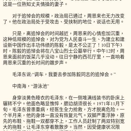
这是一位熟知丈夫情操的妻子。
对于追悼会的规模，政治局已通过，周恩来也无力改变
了。他在政治局处于受攻击、受挟制的地位，说话也无用。
只是，离追悼会的时间越近，周恩来的心情愈加沉重，
这种低规模的追悼会，对为党为人民奋斗一生、为建立和建
设新中国作出丰功伟绩的陈毅，是太不公正了！10日下午3
时，陈毅的追悼会将在八宝山烈士公墓举行。中午12时，周
恩来面前的饭菜几乎没动。往日宁静的西花厅里，一直响着
周恩来沉重的长时间的踱步声。
毛泽东说:“调车，我要去参加陈毅同志的追悼会。”
中南海，“游泳池”
身穿淡黄色睡衣的毛泽东，在一侧堆满线装书的卧床上
辗转不宁。他面色略显憔悴，腮边胡须很长。1971年11月下
旬，毛泽东曾患重病，经医生全力抢救，方才脱离危险。一
个半月来，他的身体一直没有恢复元气。双脚严重浮肿，原
先的布鞋、拖鞋一双都穿不上，工作人员赶制了两双特别宽
大的拖鞋，让毛泽东穿着散散步。当然，因受健康状况限