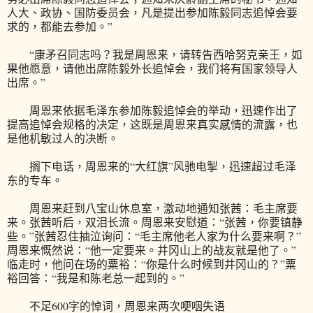
人大、政协、国防委员会，凡是提出参加陈毅同志追悼会要
求的，都能去参加。”
“康矛召同志吗？我是周恩来，请转告西哈努克亲王，如
果他愿意，请他出席陈毅外长追悼会，我们将有国家领导人
出席。”
周恩来依据毛泽东参加陈毅追悼会的举动，迅速作出了
提高追悼会规格的决定，这既是周恩来真实感情的流露，也
是他机敏过人的决断。
搁下电话，周恩来的“大红旗”风驰电掣，迅速超过毛泽
东的专车。
周恩来赶到八宝山休息室，激动地通知张茜：毛主席要
来。张茜听后，双泪长流。周恩来安慰道：“张茜，你要镇静
些。”张茜忍住抽泣询问：“毛主席他老人家为什么要来啊？”
周恩来慨然说：“他一定要来。井冈山上的战友就是他了。”
临走时，他问在场的粟裕：“你是什么时候到井冈山的？”粟
裕回答：“我是和陈老总一起到的。”
不足600字的悼词，周恩来两次哽咽失语