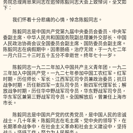
务院总理周恩来同志在追悼陈毅同志大会上致悼词，全文如
下：
我们怀着十分悲痛的心情，悼念陈毅同志。
陈毅同志是中国共产党第九届中央委员会委员、中央军
委副主席、中华人民共和国国务院副总理兼外交部长、中国
人民政治协商会议全国委员会副主席、国防委员会副主席。
陈毅同志在病假期中，因患肠癌，治疗无效，于一九七二年
一月六日二十三时五十五分不幸逝世。终年七十一岁。
陈毅同志一九二二年加入中国共产主义青年团，一九二
三年加入中国共产党。一九二七年参加中国工农红军。红军
时期，历任师长、军长、江西军区司令员兼政治委员；抗日
战争时期，历任新四军一支队司令员，新四军代理军长；解
放战争时期，历任华中野战军司令员，华东野战军司令员，
华东军区兼第三野战军司令员。全国解放后，曾兼任上海市
市长。
陈毅同志是中国共产党的优秀党员，是中国人民的忠诚
战士。几十年来，陈毅同志在毛主席、党中央的领导下，在
长期革命战争中，在社会主义革命和社会主义建设中，坚持
战斗，坚持工作，努力为人民服务。