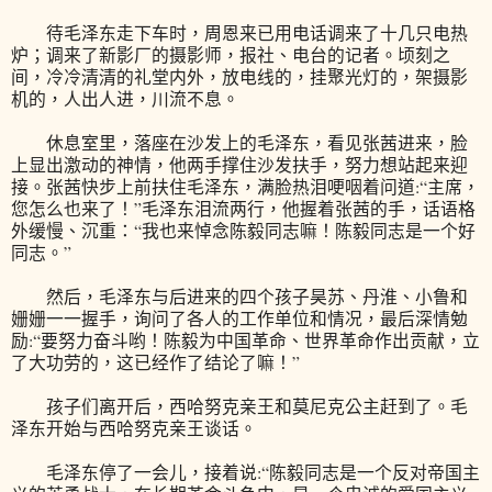
待毛泽东走下车时，周恩来已用电话调来了十几只电热
炉；调来了新影厂的摄影师，报社、电台的记者。顷刻之
间，冷冷清清的礼堂内外，放电线的，挂聚光灯的，架摄影
机的，人出人进，川流不息。
休息室里，落座在沙发上的毛泽东，看见张茜进来，脸
上显出激动的神情，他两手撑住沙发扶手，努力想站起来迎
接。张茜快步上前扶住毛泽东，满脸热泪哽咽着问道:“主席，
您怎么也来了！”毛泽东泪流两行，他握着张茜的手，话语格
外缓慢、沉重：“我也来悼念陈毅同志嘛！陈毅同志是一个好
同志。”
然后，毛泽东与后进来的四个孩子昊苏、丹淮、小鲁和
姗姗一一握手，询问了各人的工作单位和情况，最后深情勉
励:“要努力奋斗哟！陈毅为中国革命、世界革命作出贡献，立
了大功劳的，这已经作了结论了嘛！”
孩子们离开后，西哈努克亲王和莫尼克公主赶到了。毛
泽东开始与西哈努克亲王谈话。
毛泽东停了一会儿，接着说:“陈毅同志是一个反对帝国主