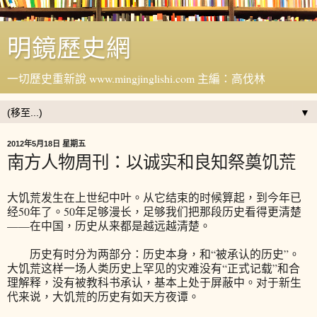
明鏡歷史網
一切歷史重新說 www.mingjinglishi.com 主編：高伐林
▼
2012年5月18日 星期五
南方人物周刊：以诚实和良知祭奠饥荒
大饥荒发生在上世纪中叶。从它结束的时候算起，到今年已
经50年了。50年足够漫长，足够我们把那段历史看得更清楚
——在中国，历史从来都是越远越清楚。
历史有时分为两部分：历史本身，和“被承认的历史”。
大饥荒这样一场人类历史上罕见的灾难没有“正式记载”和合
理解释，没有被教科书承认，基本上处于屏蔽中。对于新生
代来说，大饥荒的历史有如天方夜谭。