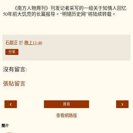
《南方人物周刊》刊发记者采写的一组关于知情人回忆
50年前大饥荒的长篇报导。“明镜历史网”将陆续转载。
石獻正
於
晚上11:46
分享
沒有留言:
張貼留言
‹
›
首頁
查看網路版
簡介