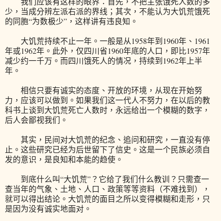
我们应该有这样的眼界：首先，不把主张饿死人数的多
少，当成分辨左派右派的界线；其次，不能认为大饥荒饿死
的同胞“为数极少”，这样讲有违良知。
大饥荒持续不止一年。一般是从1958年到1960年、1961
年或1962年。此外，仅四川省1960年底的人口，即比1957年
减少约一千万。而四川饿死人的情况，持续到1962年上半
年。
相信只要有诚实的态度、开放的环境，从现在开始努
力，应该可以做到。如果我们这一代人不努力，在以后的教
科书上谈到大饥荒死亡人数时，永远给出一个模糊的数字，
后人会鄙视我们。
其实，民间对大饥荒的纪念、追问和研究，一直没有停
止。这些研究已经为后世留下了信史。这是一个民族必须自
发的意识，是良知和本能的趋使。
到底什么叫“大饥荒”？它给了我们什么教训？只需查一
查当年的气象、土地、人口、政策等等资料（不难找到），
就可以得出结论。大饥荒的面目之所以变得模糊和走形，只
是因为没有诚实地面对。