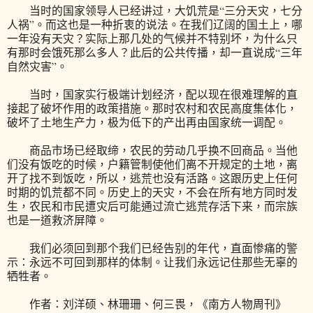
当时的国家领导人已经讲过，大饥荒是“三分天灾，七分
人祸”。而这也是一种折衷的说法。在我们辽阔的国土上，哪
一年没有天灾？实际上那几处的气候并不特别坏，为什么只
有那时会饿死那么多人？此后的公共传播，却一直说成“三年
自然灾害”。
当时，国家实行极端计划经济，配以现在很难理解的直
接起了破坏作用的政策措施。那时农村和农民高度集体化，
破坏了土地生产力，极为低下的产出再由国家统一调配。
商品市场已经取缔，农民的劳动几乎换不回商品。当他
们没有饭吃的时候，户籍管制使他们离不开规定的土地，离
开了找不到饭吃，所以，逃荒也没有活路。这跟历史上任何
时期的饥荒都不同。历史上的天灾，不会在所有地方同时发
生，农民和市民遭灾后可能通过流亡逃荒存活下来，而宗族
也是一道救济屏障。
我们必须回到那个我们已经告别的年代，直面惨痛的警
示：永远不可回到那样的体制。让我们永远记住那些无辜的
牺牲者。
作者：刘洋硕、林珊珊、何三畏，《南方人物周刊》