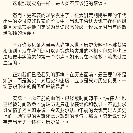
这跟那场灾祸一样，是人类不应该犯的错误。
然而，更悲哀的现象发生了：在大饥荒刚刚结束的年代
出生的受过良好教育的阶层中，出现了否认大饥荒存在的风
潮。大饥荒被他们定义为意识形态分歧，说成是对当年的政
治领袖的污蔑。
幸好许多见证人当事人尚存人世，历史资料也不难获得
和甄别，现在我们还可以追究这场灾难的本相。但50年也正
是历史事实流失的第一个拐点。如果现在不抢救，流失就是
注定的。
正如我们已经看到的那样，在历史面前，最重要的不是
知识，而是诚实。对历史的态度，应该是只对历史负责，一
切意识形态的偏见都应该靠后。
实际上，50年前的血泪，已经被时间晾干，“责任人”也
已经被时间赦免。清理历史只能收获经验和教训，不能要求
谁父债子还。如果说，今天要承认50年前的大饥荒是人类史
上的一场罕见的灾难还需要艰难的勇气；那么，只能说你没
有走出历史，还在为历史背书。