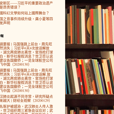
安新区——习近平的重要政治遗产
是昂贵错误？
國科幻文學如何站上國際舞台？
国之音事件持续升级，龚小夏等四
发声明
時報
镜要报 | 马国强跳上前台，周先旺
然消失；习近平6天4次放话解放
，湖北两官肺炎离世，官场抢打球
白，新华社报假消息？世卫否认说
建议各国撤侨；一览全球航空公司
飞中国（20200130）
镜要报 | 马国强跳上前台，周先旺
然消失；习近平6天4次放话解.放
，湖北两官肺炎离世，官场抢打球
白，新华社报假消息？世卫否认说
建议各国撤侨；一览全球航空公司
飞中国（20200130）
汉肺炎起源不同寻常，研究所疑点
来越大 | 财经全观察（20200129）
4名医护被感染，武汉肺炎人传人激
，世卫组织周三紧急会议应对；武