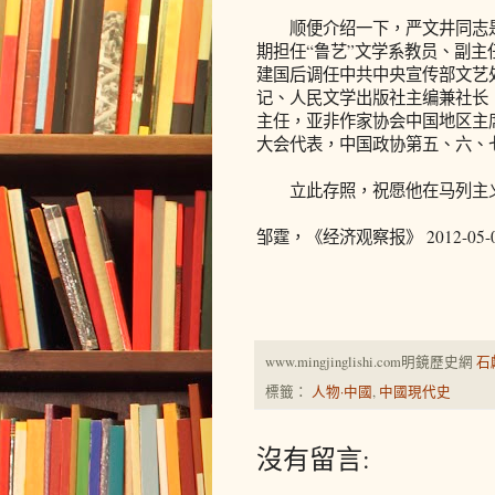
顺便介绍一下，严文井同志是1
期担任“鲁艺”文学系教员、副主
建国后调任中共中央宣传部文艺
记、人民文学出版社主编兼社长
主任，亚非作家协会中国地区主
大会代表，中国政协第五、六、
立此存照，祝愿他在马列主义
邹霆，《经济观察报》 2012-05-
www.mingjinglishi.com明鏡歷史網
石
標籤：
人物·中國
,
中國現代史
沒有留言: