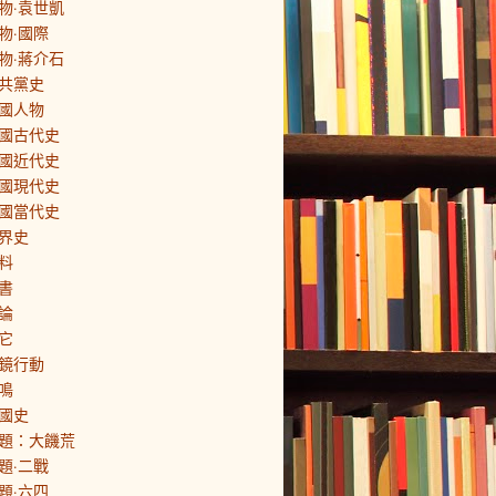
物·袁世凱
物·國際
物·蔣介石
共黨史
國人物
國古代史
國近代史
國現代史
國當代史
界史
料
書
論
它
鏡行動
鳴
國史
題：大饑荒
題·二戰
題·六四