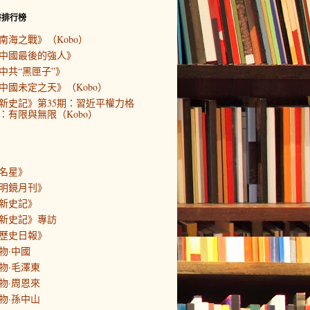
書排行榜
南海之戰》（Kobo）
中國最後的強人》
中共“黑匣子”》
中國未定之天》（Kobo）
新史記》第35期：習近平權力格
：有限與無限（Kobo）
名星》
明鏡月刊》
新史記》
新史記》專訪
歷史日報》
物·中國
物·毛澤東
物·周恩來
物·孫中山