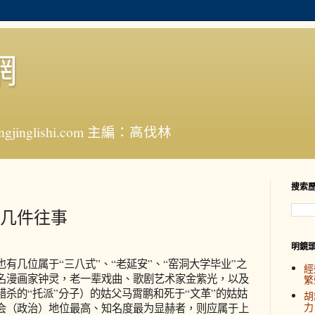
網
jinglishi.com 主編：高伐林
搜索
几件往事
明鏡
几位属于“三八式”、“老延安”、“窑洞大学毕业”之
經
名漫画家钟灵，老一辈戏曲、歌剧艺术家金紫光，以及
繁
杀的“托派”分子）的姑父马霄鹏和死于“文革”的姑姑
胡
力
会（政治）地位最高、知名度最为显赫者，则应属于上