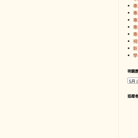
專
專
專
專
專
視
新
學
明鏡
追蹤