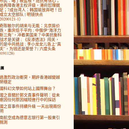
市民：喝了板蓝根，抵抗有信心；
迪再降香港主权评级，港府怼理据
足；7成台湾人：韩国瑜放弃吧！日
成立太空部队 | 明镜快点
0200121-1）
奇陈敏尔的胡来与无能：北京房价
跌，重庆低于平均 ; 中俄伊“海洋力
新三角”，冲着美国来？中美抗衡科
战才是关键 ; 《反渗透法》闯关，
的是中共统战 ; 李小龙女儿告上“真
夫”，为钱还是荣誉？| 六度头条
0191128)
推薦
過激烈政治衝突，期許香港越變越
榮穩定
國科幻文學如何站上國際舞台？
國之音關於郭文貴事件聲明：從未
慮因任何原因縮短進行中的採訪
國之音事件持續升級 一天出現兩份
明
南航空成為德意志银行第一股東引
揣測