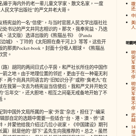
文名遍于海内外的老一辈儿童文学家、散文名家，一度
雄
还
“人民文学出版社”的严文井老大哥。
中
宪益的一名“信使”，与当时官居人民文学出版社社
美
人
记处书记的严文井同志相识的。那次，我奉宪益、乃迭
英、法文版）选译出版的《熊猫丛书》（Panda
著《边城》、丁玲的《太阳照在桑干河上》等等。这些开
明鏡
那类Pocket-book，封面十分吸人眼球。《熊猫丛
明
欣赏。
突
军
路）胡同的两间日式小平房，和严社长所住的中国作
蛋
不
一箭之地。由于地理位置的邻近，更由于在一种毫无利
停
，两个尚具共同语言的“旧知识分子”或称“臭老九”在
明
就在我第一次去为杨宪益当信使后，我和严文井开始交
突
的“忘年交”，还大胆地、相互之间毫无戒备地开始了不
军
蛋
话。
不
停
中国外文局所属的一家“外宣”杂志，担任了“编采
武
编辑部自定的选题中需要一些适合“台、港、澳、侨”读
越
井，并蒙他给我介绍过几位小说家，《中国建设》期刊
1
长篇）就是他的“部下”孟先生向我推荐的。总之，虽然
增