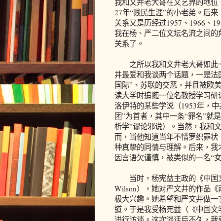
我和文井老大哥在文艺界的地位
27年“贱民生涯”的小老弟。后
关系又是历经过1957、1966
我在杨、严二位文坛名流之间的角
关系了。
之所以我和文井老大哥如此一
井最爱和我谈两个话题，一是法
国际”、苏联的交恶，并且被欧
读大学时追随一位名教授学习研
洛伊特的某些学说（1953年，中
团”为首者，其中一条“罪名”就
析学”谬论邪说）。当然，我和
而，当他知道当年不惜罗织罪状
种真挚的同情与理解。后来，我
因言语欠谨慎，被类似的一名“女
当时，杨宪益主政的《中国文学》
Wilson），她对严文井的作
极大兴趣。她希望和严文井做一
道。于是我受杨宪益（《中国文
进行访谈。这次谈话后不久，我