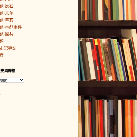
題·反右
題·文革
題·辛亥
題·林彪事件
題·國共
頻
史記專訪
者
歷史網歸檔
者