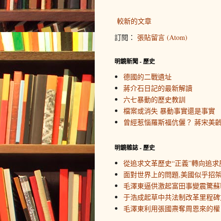
較新的文章
訂閱：
張貼留言 (Atom)
明鏡新聞 - 歷史
德國的二戰遺址
蔣介石日記的最新解讀
六七暴動的歷史教訓
檔案或消失 暴動事實還是事實
曾經惹惱羅斯福伉儷？ 蔣宋美
明鏡雜誌 - 歷史
從追求文革歷史“正義”轉向追求
面對世界上的問題,美國似乎招
毛澤東逼供激起富田事變震驚蘇
于浩成起草中共法制改革里程碑
毛澤東利用張國燾奪周恩來的權