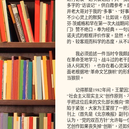
多字的“访谈记”，供白霞参考
井老大哥对于我的“多事”、“好
不少心灵上的默契。比如说，在
芬·茨威格和早在第一次大战期
门》赞不绝口，奉为经典。一句
诺夫式的框框评价作家。显然，
的、较客观而科学的态度，从不
我必须追述一件当时令我颇感
在革命圣地学习、战斗过的老干
诗人何其芳），也存在着心灵深
面老根据地“革命文艺旗帜”的形
当狼狈。
记得那是1982年间，王蒙因
“社会主义现实主义”创作原则
乎把这位后来的文化部长推向“崇
陷于紧张，大家为王蒙捏了一把
刊上（首先是《北京晚报》副刊
认为，“党的双百方针”允许每一
艺创作如果丧失掉“创新”，还