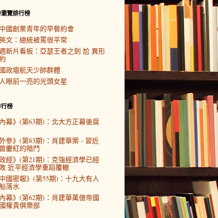
時瀏覽排行榜
中國創業青年的早餐約會
英文：總統被罵很平常
週新片看板：亞瑟王者之劍 尬 異形
約
國政壇航天少帥群體
人眼前一亮的光頭女星
排行榜
內幕》(第63期)：北大方正幕後腐
外參》(第83期)：肖建華案 - 習近
曾慶紅的暗鬥
政經》(第21期)：克強經濟學已經
敗 近平經濟學重蹈覆轍
中國密報》(第55期)：十九大有人
船落水
內幕》(第62期)：肖建華萬億帝國
國權貴俱樂部