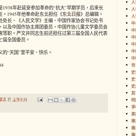
人
938年赴延安参加革命的“抗大”早期学员，后来长
人
任。1945年他奉命赴东北担任《东北日报》总编辑。
人
处处长、《人民文学》主编、中国作家协会书记处书
中
，以及中国作协主席团委员，中国作协儿童文学委员会
中
席等职。严文井同志生前还担任过第三届全国人民代表
中
七届全国委员。
中
中
的“天国”里平安、快乐。
中
04
世
史
史
史
其
獻正
於
上午9:54
明
爭
美
專
專
專