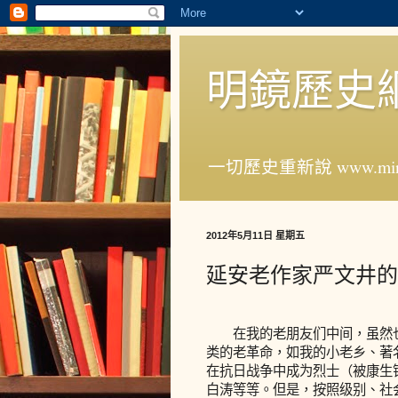
明鏡歷史
一切歷史重新說 www.ming
2012年5月11日 星期五
延安老作家严文井的
在我的老朋友们中间，虽然也有
类的老革命，如我的小老乡、著
在抗日战争中成为烈士（被康生错
白涛等等。但是，按照级别、社