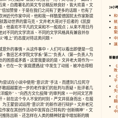
。后来，白霞署名的英文专访稿反映良好，皆大欢喜。文
24小
事”倍加赞誉，于是在我们之间有了更多的话题，也有了
和
欧洲近代作家中间，他和我一样酷爱德国犹太作家斯提
间就轰动世界的雷马克。文井老大哥对于后者的《凯旋
蔡
话，他喜欢不平凡的文采和不一般观点；从来不用日丹
本
聖
他对不同的文学流派、不同的文学风格具有兼容并存
以“唯上”的态度对待这类问题。
中
讓
意外的事情。从这件事中，人们可以看出即便是一位
部、鲁迅艺术学院文学系“第二”负责人（第一负责人为
新書
处的困惑或矛盾。这里我要说的是，文井老大哥作为一
象，也在一次“家庭遭遇战”中发生了动摇，被冲击得相
《
敗
《
平
为尝试在小说中使用“意识流”手法，而遭到几位死守
《
、不敢超越雷池一步的老作家们的批判与质疑。批评者几
失
洋媚外”、“向西方文化投降”的审判席。一时间文艺界
《
汗。就在这个令人不安的时刻，严文井挺身而出，在报
翻
）为王蒙尝试运用“意识流”的新作进行辩护。文井老兄
《
位作家在其创作活动中发挥自己特有的“创新精神”，文
中
如何推陈出新、还怎样在人类的精神财富中增加新的精