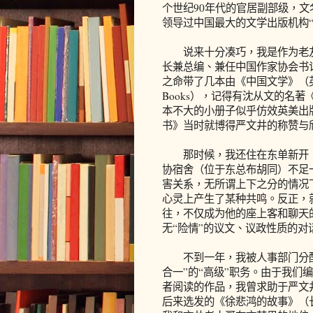
个世纪90年代的官居副部级，
领导过中国最大的文学出版机构
说来十分凑巧，我是作为老友杨
长兼总编、兼任中国作家协会书
之命带了几本由《中国文学》（
Books），记得有沈从文的名
本不大的小册子似乎仿效英美出版的
书》当时就博得严文井的称赞与
那时候，我还住在东单新开（
协宿舍（位于东总布胡同）不足
害关系，无所谓上下之分的情况下
心灵上产生了某种共鸣。反正，
往，不仅成为他的座上客和聊天
无“险情”的议文、议政性质的对
不到一年，我被人事部门分配到
合一”的“高级”职务。由于我们
者阅读的作品，我曾求助于严文
后来选发的《徐悲鸿的故事》（