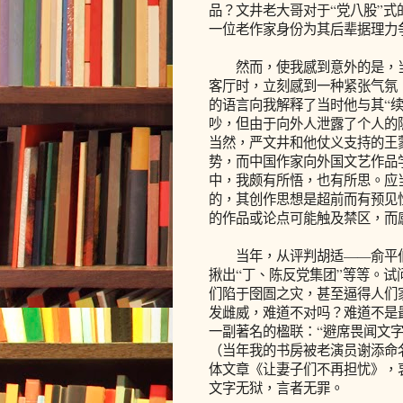
品？文井老大哥对于“党八股”
一位老作家身份为其后辈据理力
然而，使我感到意外的是，当
客厅时，立刻感到一种紧张气氛
的语言向我解释了当时他与其“
吵，但由于向外人泄露了个人的
当然，严文井和他仗义支持的王
势，而中国作家向外国文艺作品
中，我颇有所悟，也有所思。应
的，其创作思想是超前而有预见
的作品或论点可能触及禁区，而
当年，从评判胡适——俞平伯的
揪出“丁、陈反党集团”等等。试
们陷于囹圄之灾，甚至逼得人们
发雌威，难道不对吗？难道不是
一副著名的楹联：“避席畏闻文字
（当年我的书房被老演员谢添命
体文章《让妻子们不再担忧》，
文字无狱，言者无罪。