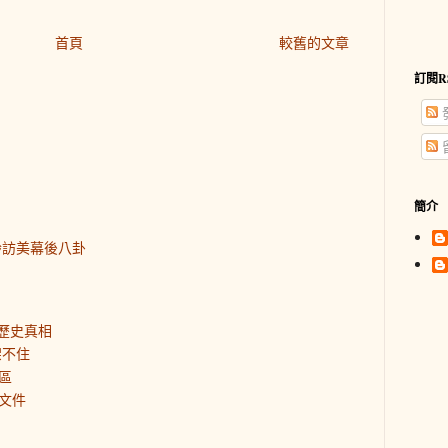
首頁
較舊的文章
訂閱R
簡介
齡訪美幕後八卦
歷史真相
架不住
區
文件