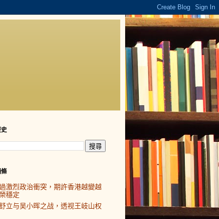
歷史
頭條
過激烈政治衝突，期許香港越變越
榮穩定
舒立与吴小晖之战，透视王岐山权