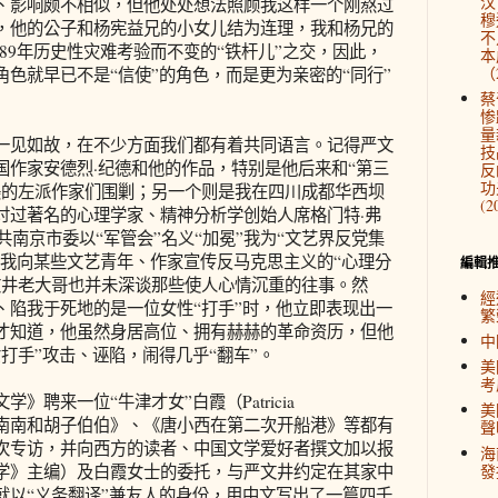
汉
、影响颇不相似，但他处处想法照顾我这样一个刚熬过
穆
来，他的公子和杨宪益兄的小女儿结为连理，我和杨兄的
不
、1989年历史性灾难考验而不变的“铁杆儿”之交，因此，
本
（2
色就早已不是“信使”的角色，而是更为亲密的“同行”
蔡
惨
量
见如故，在不少方面我们都有着共同语言。记得严文
技
国作家安德烈·纪德和他的作品，特别是他后来和“第三
反
功
美的左派作家们围剿；另一个则是我在四川成都华西坝
(2
讨过著名的心理学家、精神分析学创始人席格门特·弗
共南京市委以“军管会”名义“加冕”我为“文艺界反党集
是我向某些文艺青年、作家宣传反马克思主义的“心理分
編輯
文井老大哥也并未深谈那些使人心情沉重的往事。然
經
、陷我于死地的是一位女性“打手”时，他立即表现出一
繁
才知道，他虽然身居高位、拥有赫赫的革命资历，但他
中
打手”攻击、诬陷，闹得几乎“翻车”。
美
考
聘来一位“牛津才女”白霞（Patricia
美
品《南南和胡子伯伯》、《唐小西在第二次开船港》等都有
聲
次专访，并向西方的读者、中国文学爱好者撰文加以报
海
学》主编）及白霞女士的委托，与严文井约定在其家中
發
就以“义务翻译”兼友人的身份，用中文写出了一篇四千