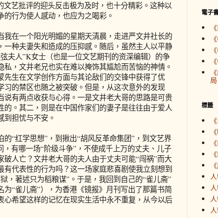
式的文艺批评的迎头反击极为及时，也十分精彩。这种以
電子
争的行为使人感动，也应为之喝彩。
《
我在一个阳光明媚的星期天清晨，走进严文井社长的
《
，一种夫妻失和造成的压抑感。随后，虽然主人以平静
《
续弦夫人”K女士（也是一位文艺期刊的资深编辑）的争
《
隐私，文井老兄也实在难以掩饰其尴尬而苦恼的神情。
《
蒙先生在文学创作方面与其论敌们的交锋中获得了优
局
学习的禁区也随之被突破。但是，从这次意外的发现
当说有两点收获与心得。一是文井老大哥的思路是可贵
標籤
性的。其二，则是在中国作家们的妻子是往往由于爱人
感到担忧与不安。
《
《
“红学思想”，到揪出“胡风反革命集团”，到文艺界
《
问，有哪一场“阶级斗争”，不使成千上万的丈夫、儿子
《
家破人亡？文井老大哥的夫人由于丈夫可能“闯祸”而大
《
最有代表性的行为吗？这一场家庭悲喜剧使我立刻想到
人
狱，著述只为稻粮谋”。于是，我回到自己的“雀儿斋”
人
名为“雀儿斋”），为香港《镜报》月刊写出了那篇书简
人
衷心希望这样的记忆在现实生活中永不重复，从今以后
人